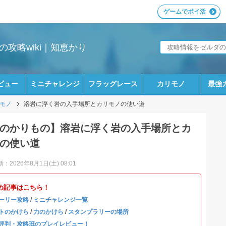
ゲームでポイ活
攻略wiki｜知恵かり
ビュー
ミニチャレンジ
フラッグレース
カリモノ
最強
モノ
溶岩に浮く岩の入手場所とカリモノの使い道
のかりもの】溶岩に浮く岩の入手場所とカ
の使い道
：2026年8月1日(土) 08:01
め記事はこちら！
ーリー攻略
/
ミニチャレンジ一覧
トのかけら
/
力のかけら
/
スタンプラリーの場所
評判・攻略班のプレイレビュー！