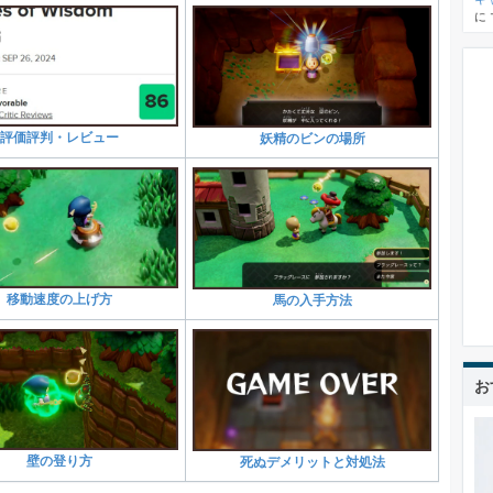
に
評価評判・レビュー
妖精のビンの場所
移動速度の上げ方
馬の入手方法
お
壁の登り方
死ぬデメリットと対処法