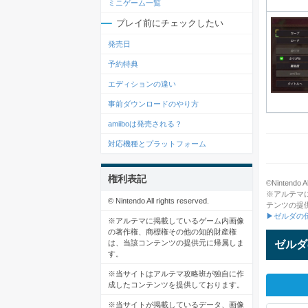
ミニゲーム一覧
プレイ前にチェックしたい
発売日
予約特典
エディションの違い
事前ダウンロードのやり方
amiiboは発売される？
対応機種とプラットフォーム
権利表記
©Nintendo Al
※アルテマ
© Nintendo All rights reserved.
テンツの提
▶ゼルダの
※アルテマに掲載しているゲーム内画像
の著作権、商標権その他の知的財産権
ゼルダ
は、当該コンテンツの提供元に帰属しま
す。
※当サイトはアルテマ攻略班が独自に作
成したコンテンツを提供しております。
※当サイトが掲載しているデータ、画像