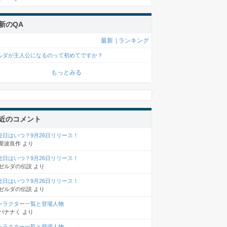
新のQA
最新
|
ランキング
ルダが主人公になるのって初めてですか？
もっとみる
近のコメント
売日はいつ？9月26日リリース！
斯波良作
より
売日はいつ？9月26日リリース！
ゼルダの伝説
より
売日はいつ？9月26日リリース！
ゼルダの伝説
より
ャラクター一覧と登場人物
バナナく
より
ャラクター一覧と登場人物