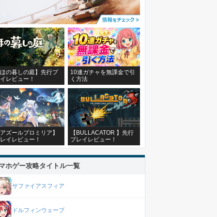
ほの暮しの庭】先行プ
10連ガチャを無課金で引
イレビュー！
く方法
アズールプロミリア】
【BULLACATOR 】先行
レイレビュー！
プレイレビュー！
マホゲー攻略タイトル一覧
サファイアスフィア
ドルフィンウェーブ