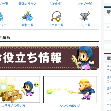
ノ一覧
最強カリモノ
ﾐﾆﾁｬﾚﾝｼﾞ
マップ一覧
最
ージー
素材一覧
アクセ一覧
ふく一覧
ゼ
ち情報
最
発
に
発
に
発
に
キ
に
カリモノの使い方
シンクの使い方
キ