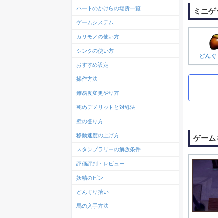
ハートのかけらの場所一覧
ミニゲ
ゲームシステム
カリモノの使い方
シンクの使い方
どんぐ
おすすめ設定
操作方法
難易度変更やり方
死ぬデメリットと対処法
壁の登り方
移動速度の上げ方
ゲーム
スタンプラリーの解放条件
評価評判・レビュー
妖精のビン
どんぐり拾い
馬の入手方法