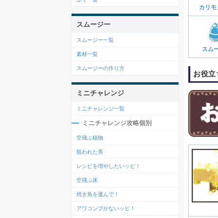
カリモ
スムージー
スムージー一覧
スム
素材一覧
スムージーの作り方
お役立
ミニチャレンジ
ミニチャレンジ一覧
ミニチャレンジ攻略個別
空飛ぶ植物
狙われた男
レシピを増やしたいッピ！
空飛ぶ床
焼き魚を運んで！
アワコンブがないッピ！