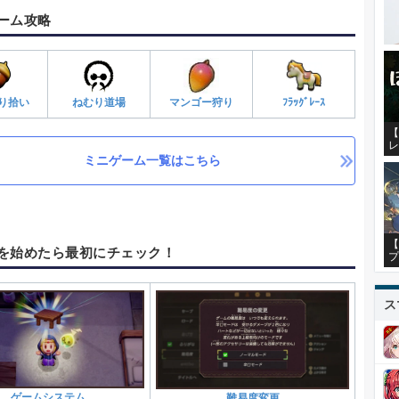
ーム攻略
り拾い
ねむり道場
マンゴー狩り
ﾌﾗｯｸﾞﾚｰｽ
【
レ
ミニゲーム一覧はこちら
【
を始めたら最初にチェック！
プ
ス
ゲームシステム
難易度変更