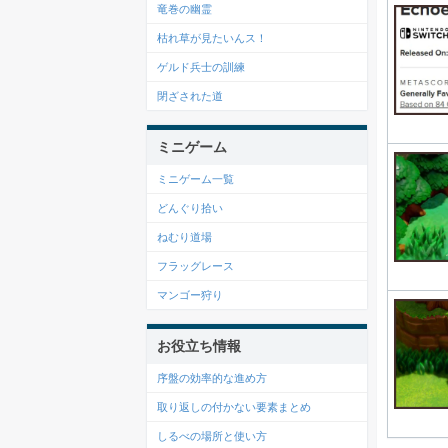
竜巻の幽霊
枯れ草が見たいんス！
ゲルド兵士の訓練
閉ざされた道
ミニゲーム
ミニゲーム一覧
どんぐり拾い
ねむり道場
フラッグレース
マンゴー狩り
お役立ち情報
序盤の効率的な進め方
取り返しの付かない要素まとめ
しるべの場所と使い方