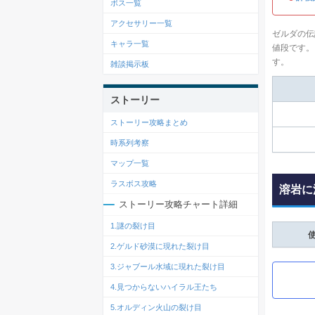
ボス一覧
アクセサリー一覧
ゼルダの伝
キャラ一覧
値段です。
す。
雑談掲示板
ストーリー
ストーリー攻略まとめ
時系列考察
マップ一覧
ラスボス攻略
溶岩に
ストーリー攻略チャート詳細
1.謎の裂け目
2.ゲルド砂漠に現れた裂け目
3
.
ジャブール水域に現れた裂け目
4
.
見つからないハイラル王たち
5
.
オルディン火山の裂け目