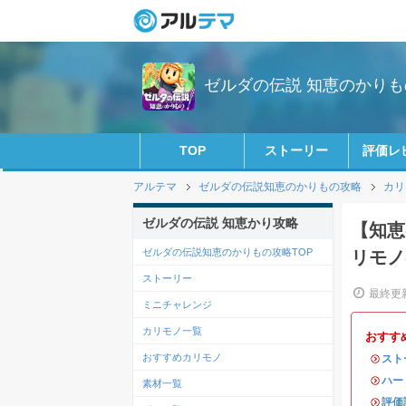
ゼルダの伝説 知恵のかりもの
TOP
ストーリー
評価レ
アルテマ
ゼルダの伝説知恵のかりもの攻略
カリ
ゼルダの伝説 知恵かり攻略
【知恵
ゼルダの伝説知恵のかりもの攻略TOP
リモノ
ストーリー
最終更新
ミニチャレンジ
カリモノ一覧
おすす
おすすめカリモノ
・
スト
・
ハー
素材一覧
・
評価