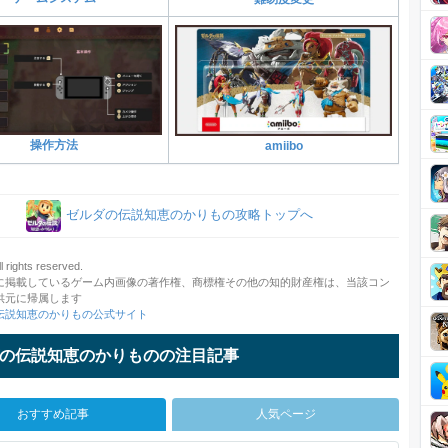
操作方法
amiibo
ゼルダの伝説知恵のかりもの攻略トップへ
l rights reserved.
に掲載しているゲーム内画像の著作権、商標権その他の知的財産権は、当該コン
供元に帰属します
伝説知恵のかりもの公式サイト
の伝説知恵のかりものの注目記事
おすすめ記事
人気ページ