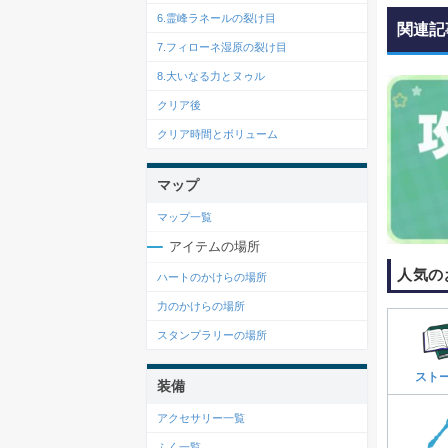
6
.
霊峰ラネールの裂け目
関連記
7
.
フィローネ湿原の裂け目
8.大いなる力とヌゥル
クリア後
クリア時間とボリューム
マップ
マップ一覧
アイテムの場所
人気の
ハートのかけらの場所
力のかけらの場所
スタンプラリーの場所
スト
装備
アクセサリー一覧
ふく一覧