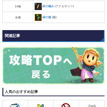
終の極み
(アクセサリー)
14種
緑の服
(服)
全種
関連記事
人気のおすすめ記事