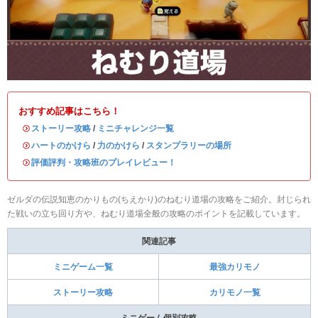
おすすめ記事はこちら！
・
ストーリー攻略
/
ミニチャレンジ一覧
・
ハートのかけら
/
力のかけら
/
スタンプラリーの場所
・
評価評判・攻略班のプレイレビュー！
ゼルダの伝説知恵のかりもの(ちえかり)のねむり道場の攻略をご紹介。封じられ
た戦いの立ち回り方や、ねむり道場全般の攻略のポイントを記載しています。
関連記事
ミニゲーム一覧
最強カリモノ
ストーリー攻略
カリモノ一覧
ミニゲーム個別攻略