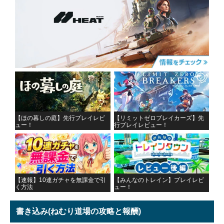
【ほの暮しの庭】先行プレイレビ
【リミットゼロブレイカーズ】先
ュー！
行プレイレビュー！
【速報】10連ガチャを無課金で引
【みんなのトレイン】プレイレビ
く方法
ュー！
書き込み
(ねむり道場の攻略と報酬)