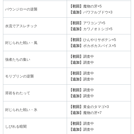
【初回】
魔物の牙×5
バウンジローの逆襲
【追加】
パワフルブドウ×3
【初回】
アワコンブ×5
水流でアスレチック
【追加】
カワノオトシゴ×5
【初回】
ひんやりサボテン×5
封じられた戦い・風
【追加】
ポカポカスパイス×5
【初回】
調査中
強者たちの集い
【追加】
調査中
【初回】
調査中
モリブリンの逆襲
【追加】
調査中
【初回】
調査中
溶岩をわたって
【追加】
調査中
【初回】
黄金のタマゴ×3
封じられた戦い・氷
【追加】
魔物の牙×7
【初回】
調査中
しびれる暗闇
【追加】
調査中