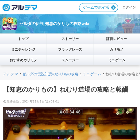
ログイン
ゲームでポイ活
ゼルダの伝説 知恵のかりもの攻略wiki
トップ
ストーリー
評価レビュー
ミニチャレンジ
フラッグレース
カリモノ
おすすめカリモノ
スムージー
ミニゲーム
アルテマ
ゼルダの伝説知恵のかりもの攻略
ミニゲーム
ねむり道場の攻略と
【知恵のかりもの】ねむり道場の攻略と報酬
最終更新：2024年11月1日(金) 08:01