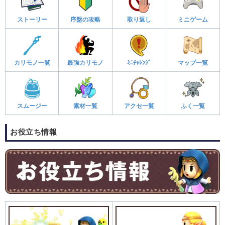
ストーリー
序盤の攻略
取り返し
ミニゲーム
カリモノ一覧
最強カリモノ
ﾐﾆﾁｬﾚﾝｼﾞ
マップ一覧
スムージー
素材一覧
アクセ一覧
ふく一覧
お役立ち情報