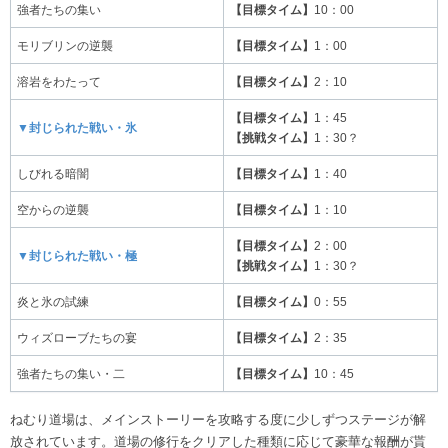
強者たちの集い
【目標タイム】
10：00
モリブリンの逆襲
【目標タイム】
1：00
溶岩をわたって
【目標タイム】
2：10
【目標タイム】
1：45
▼封じられた戦い・氷
【挑戦タイム】
1：30？
しびれる暗闇
【目標タイム】
1：40
空からの逆襲
【目標タイム】
1：10
【目標タイム】
2：00
▼封じられた戦い・極
【挑戦タイム】
1：30？
炎と氷の試練
【目標タイム】
0：55
ウィズローブたちの宴
【目標タイム】
2：35
強者たちの集い・二
【目標タイム】
10：45
ねむり道場は、メインストーリーを攻略する度に少しずつステージが解
放されています。道場の修行をクリアした種類に応じて豪華な報酬が貰