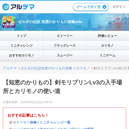
ログイン
ゲームでポイ活
ゼルダの伝説 知恵のかりもの攻略wiki
トップ
ストーリー
評価レビュー
ミニチャレンジ
フラッグレース
カリモノ
おすすめカリモノ
スムージー
ミニゲーム
アルテマ
ゼルダの伝説知恵のかりもの攻略
カリモノ
剣モリブリンLv3の
【知恵のかりもの】剣モリブリンLv3の入手場
所とカリモノの使い道
最終更新：2026年8月1日(土) 08:01
おすすめ記事はこちら！
・
ストーリー攻略
/
ミニチャレンジ一覧