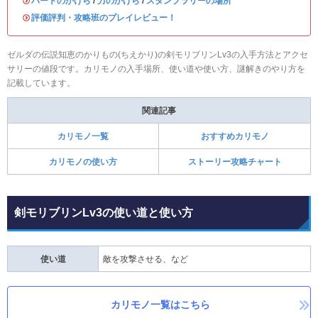
・
ハートのかけら
/
力のかけら
/
スタンプラリーの場所
・
評価評判・攻略班のプレイレビュー！
ゼルダの伝説知恵のかりもの(ちえかり)の剣モリブリンLv3の入手方法とアクセ
サリーの値段です。カリモノの入手場所、使い道や使い方、謎解きのやり方を
記載しています。
関連記事
カリモノ一覧
おすすめカリモノ
カリモノの使い方
ストーリー攻略チャート
剣モリブリンLv3の使い道と使い方
使い道
敵を攻撃させる、など
カリモノ一覧はこちら