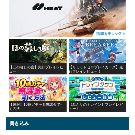
【ほの暮しの庭】先行プレイレビ
【リミットゼロブレイカーズ】先
ュー！
行プレイレビュー！
【速報】10連ガチャを無課金で引
【みんなのトレイン】プレイレビ
く方法
ュー！
書き込み