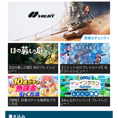
【ほの暮しの庭】先行プレイレビ
【リミットゼロブレイカーズ】先
ュー！
行プレイレビュー！
【速報】10連ガチャを無課金で引
【みんなのトレイン】プレイレビ
く方法
ュー！
書き込み