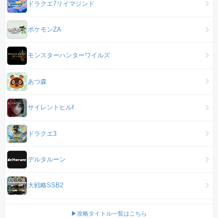
ドラクエ7リイマジンド
ポケモンZA
モンスターハンターワイルズ
あつ森
サイレントヒルf
ドラクエ3
デルタルーン
大戦略SSB2
▶攻略タイトル一覧はこちら