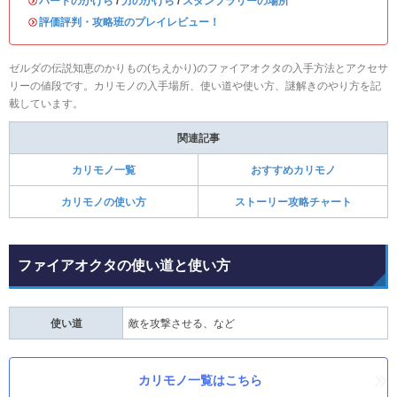
・
ハートのかけら
/
力のかけら
/
スタンプラリーの場所
・
評価評判・攻略班のプレイレビュー！
ゼルダの伝説知恵のかりもの(ちえかり)のファイアオクタの入手方法とアクセサ
リーの値段です。カリモノの入手場所、使い道や使い方、謎解きのやり方を記
載しています。
関連記事
カリモノ一覧
おすすめカリモノ
カリモノの使い方
ストーリー攻略チャート
ファイアオクタの使い道と使い方
使い道
敵を攻撃させる、など
カリモノ一覧はこちら