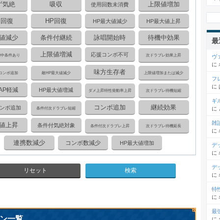
ず気絶
吸収
上限値増加
使用回数未消費
P回復
HP回復
HP最大値減少
HP最大値上昇
値減少
条件付継続
詠唱開始時
待機中効果
最
上限値増減
応援コンボ不可
間中条件あり
次ドラブレ効果上昇
ヴ
に
味方生存者
コンボ追加
敵HP最大値減少
上限値増加または減少
フ
に
AP軽減
HP最大値増減
ダメ上昇特性発動率上昇
次ドラブレ待機短縮
ギ
コンボ追加
継続効果
ンボ追加
に
条件付次ドラブレ短縮
雑
値上昇
条件付気絶対象
条件付次ドラブレ上昇
次ドラブレ待機延長
に
連携数減少
コンボ数減少
HP最大値増加
デ
に
デ
リセット
に
特
に
最
ン一覧
に