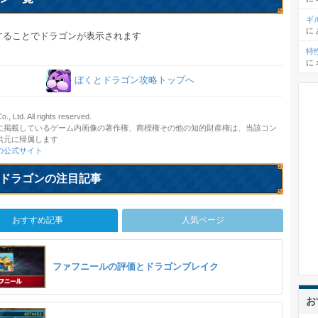
ギ
に
することでドラゴンが表示されます
特
に
ぼくとドラゴン攻略トップへ
., Ltd. All rights reserved.
に掲載しているゲーム内画像の著作権、商標権その他の知的財産権は、当該コン
供元に帰属します
の公式サイト
ドラゴンの注目記事
おすすめ記事
人気ページ
ファフニールの評価とドラゴンブレイク
お