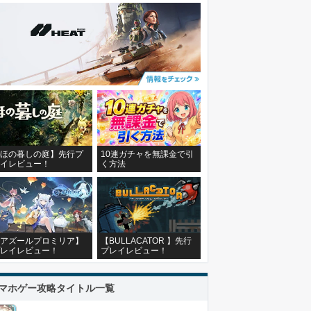
ほの暮しの庭】先行プ
10連ガチャを無課金で引
イレビュー！
く方法
アズールプロミリア】
【BULLACATOR 】先行
レイレビュー！
プレイレビュー！
マホゲー攻略タイトル一覧