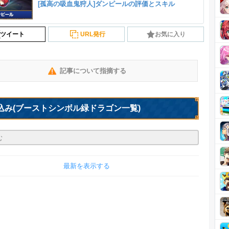
[孤高の吸血鬼狩人]ダンピールの評価とスキル
ツイート
URL発行
お気に入り
記事について指摘する
込み
(ブーストシンボル緑ドラゴン一覧)
最新を表示する