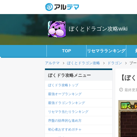
ぼくとドラゴン攻略wiki
TOP
リセマラランキング
アルテマ
ぼくとドラゴン攻略
ドラゴン
ブー
ぼくドラ攻略メニュー
【ぼく
ぼくドラ攻略トップ
最終更新
最強オーブランキング
最強ドラゴンランキング
リセマラ当たりランキング
序盤の効率的な進め方
初心者おすすめガチャ