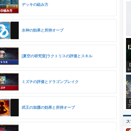
デッキの組み方
水神の効果と所持オーブ
[夏空の研究室]ラクトリスの評価とスキル
【
レ
ミズチの評価とドラゴンブレイク
【
プ
武王の加護の効果と所持オーブ
ス