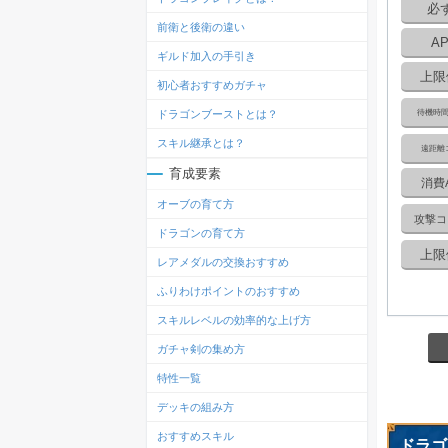
必
前衛と後衛の違い
A
ギルド加入の手引き
上限
初心者おすすめガチャ
待機時
ドラゴンブーストとは？
スキル継承とは？
遠距離
育成要素
消費
オーブの育て方
攻撃コ
ドラゴンの育て方
上限
レアメダルの交換おすすめ
ふりわけポイントのおすすめ
スキルレベルの効率的な上げ方
ガチャ剣の集め方
特性一覧
デッキの組み方
おすすめスキル
ドラゴ