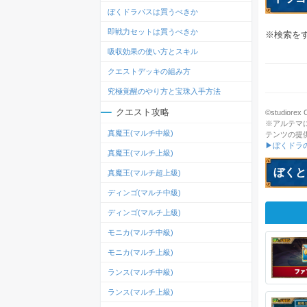
ぼくドラパスは買うべきか
即戦力セットは買うべきか
※検索を
吸収効果の使い方とスキル
クエストデッキの組み方
究極覚醒のやり方と宝珠入手方法
クエスト攻略
©studiorex Co
※アルテマ
真魔王(マルチ中級)
テンツの提
▶ぼくドラ
真魔王(マルチ上級)
ぼくと
真魔王(マルチ超上級)
ディンゴ(マルチ中級)
ディンゴ(マルチ上級)
モニカ(マルチ中級)
モニカ(マルチ上級)
ランス(マルチ中級)
ランス(マルチ上級)