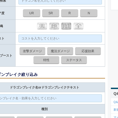
検索
ア度
UR
SR
R
N
鳴
スト
攻撃ダメージ
魔法ダメージ
応援効果
ブースト
特性
ステータス
ゴンブレイク絞り込み
ドラゴンブレイク名orドラゴンブレイクテキスト
Q
Q
種別
新
マ