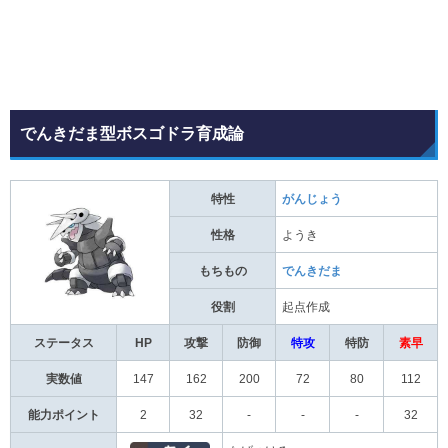
でんきだま型ボスゴドラ育成論
特性
がんじょう
性格
ようき
もちもの
でんきだま
役割
起点作成
ステータス
HP
攻撃
防御
特攻
特防
素早
実数値
147
162
200
72
80
112
能力ポイント
2
32
-
-
-
32