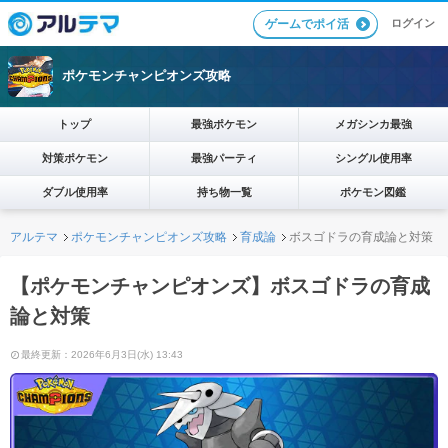
ログイン
ゲームでポイ活
ポケモンチャンピオンズ攻略
トップ
最強ポケモン
メガシンカ最強
対策ポケモン
最強パーティ
シングル使用率
ダブル使用率
持ち物一覧
ポケモン図鑑
アルテマ
ポケモンチャンピオンズ攻略
育成論
ボスゴドラの育成論と対策
【ポケモンチャンピオンズ】ボスゴドラの育成
論と対策
最終更新：2026年6月3日(水) 13:43