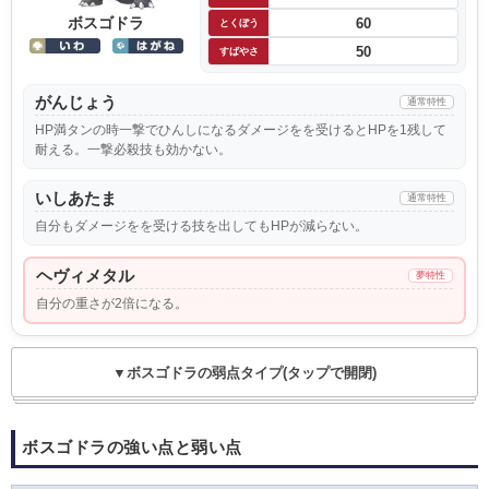
ボスゴドラ
60
とくぼう
50
すばやさ
がんじょう
通常特性
HP満タンの時一撃でひんしになるダメージをを受けるとHPを1残して
耐える。一撃必殺技も効かない。
いしあたま
通常特性
自分もダメージをを受ける技を出してもHPが減らない。
ヘヴィメタル
夢特性
自分の重さが2倍になる。
▼ボスゴドラの弱点タイプ(タップで開閉)
ボスゴドラの強い点と弱い点