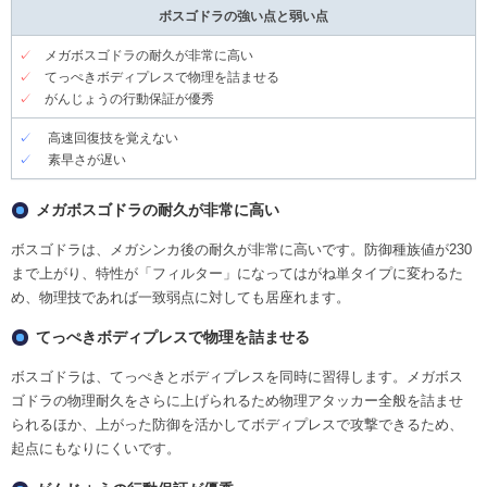
ボスゴドラの強い点と弱い点
✓
メガボスゴドラの耐久が非常に高い
✓
てっぺきボディプレスで物理を詰ませる
✓
がんじょうの行動保証が優秀
✓
高速回復技を覚えない
✓
素早さが遅い
メガボスゴドラの耐久が非常に高い
ボスゴドラは、メガシンカ後の耐久が非常に高いです。防御種族値が230
まで上がり、特性が「フィルター」になってはがね単タイプに変わるた
め、物理技であれば一致弱点に対しても居座れます。
てっぺきボディプレスで物理を詰ませる
ボスゴドラは、てっぺきとボディプレスを同時に習得します。メガボス
ゴドラの物理耐久をさらに上げられるため物理アタッカー全般を詰ませ
られるほか、上がった防御を活かしてボディプレスで攻撃できるため、
起点にもなりにくいです。