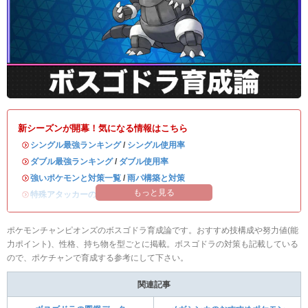
新シーズンが開幕！気になる情報はこちら
・
シングル最強ランキング
/
シングル使用率
・
ダブル最強ランキング
/
ダブル使用率
・
強いポケモンと対策一覧
/
雨パ構築と対策
もっと見る
・
特殊アタッカーのおすすめランキング
ポケモンチャンピオンズのボスゴドラ育成論です。おすすめ技構成や努力値(能
力ポイント)、性格、持ち物を型ごとに掲載。ボスゴドラの対策も記載している
ので、ポケチャンで育成する参考にして下さい。
関連記事