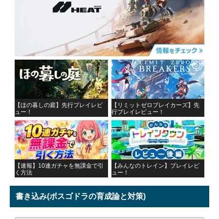
【ほの暮しの庭】先行プレイレビ
【リミットゼロブレイカーズ】先
ュー！
行プレイレビュー！
【速報】10連ガチャを無課金で引
【みんなのトレイン】プレイレビ
く方法
ュー！
書き込み
(ボスゴドラの育成論と対策)