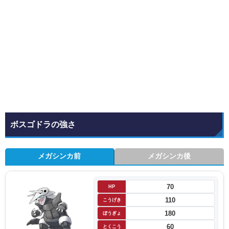
ボスゴドラの強さ
メガシンカ前
メガシンカ後
70
HP
110
こうげき
180
ぼうぎょ
60
とくこう