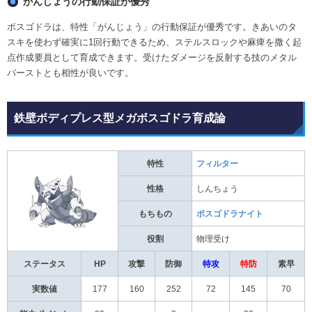
がんじょうの行動保証が優秀
ボスゴドラは、特性「がんじょう」の行動保証が優秀です。きあいのタ
スキを使わず確実に1回行動できるため、ステルスロックや麻痺を撒く起
点作成要員として育成できます。受けたダメージを反射する技のメタル
バーストとも相性が良いです。
鉄壁ボディプレス型メガボスゴドラ育成論
特性
フィルター
性格
しんちょう
もちもの
ボスゴドラナイト
役割
物理受け
ステータス
HP
攻撃
防御
特攻
特防
素早
実数値
177
160
252
72
145
70