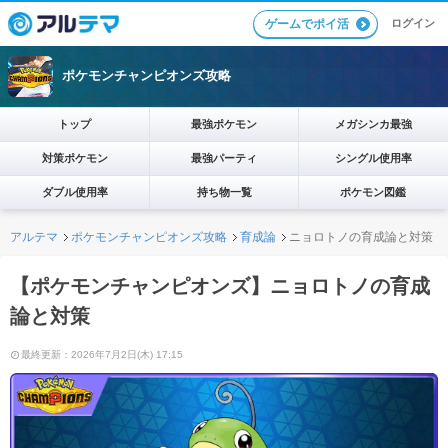
ログイン
ゲームでポイ活
ポケモンチャンピオンズ攻略
トップ
最強ポケモン
メガシンカ最強
対策ポケモン
最強パーティ
シングル使用率
ダブル使用率
持ち物一覧
ポケモン図鑑
アルテマ
ポケモンチャンピオンズ攻略
育成論
ニョロトノの育成論と対策
【ポケモンチャンピオンズ】ニョロトノの育成
論と対策
最終更新：2026年7月2日(木) 17:15