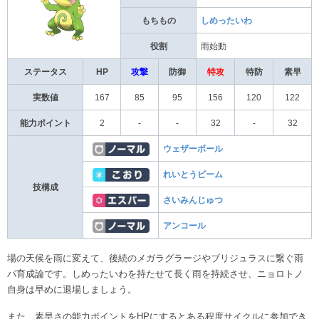
もちもの
しめったいわ
役割
雨始動
ステータス
HP
攻撃
防御
特攻
特防
素早
実数値
167
85
95
156
120
122
能力ポイント
2
-
-
32
-
32
ウェザーボール
れいとうビーム
技構成
さいみんじゅつ
アンコール
場の天候を雨に変えて、後続のメガラグラージやブリジュラスに繋ぐ雨
パ育成論です。しめったいわを持たせて長く雨を持続させ、ニョロトノ
自身は早めに退場しましょう。
また、素早さの能力ポイントをHPにするとある程度サイクルに参加でき