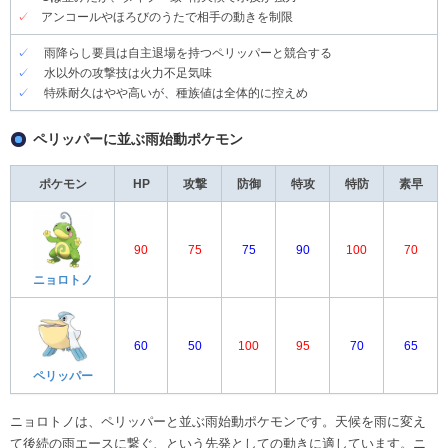
✓
アンコールやほろびのうたで相手の動きを制限
✓
雨降らし要員は自主退場を持つペリッパーと競合する
✓
水以外の攻撃技は火力不足気味
✓
特殊耐久はやや高いが、種族値は全体的に控えめ
ペリッパーに並ぶ雨始動ポケモン
ポケモン
HP
攻撃
防御
特攻
特防
素早
90
75
75
90
100
70
ニョロトノ
60
50
100
95
70
65
ペリッパー
ニョロトノは、ペリッパーと並ぶ雨始動ポケモンです。天候を雨に変え
て後続の雨エースに繋ぐ、という先発としての動きに適しています。ニ