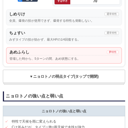
70
すばやさ
しめりけ
通常特性
全員、爆発の技が使用できず、爆発する特性も発動しない。
ちょすい
通常特性
みずタイプの技が効かず、最大HPの1/4回復する。
あめふらし
夢特性
登場した時から、5ターンの間、あめ状態にする。
▼ニョロトノの弱点タイプ(タップで開閉)
ニョロトノの強い点と弱い点
ニョロトノの強い点と弱い点
✓
特性で天候を雨に変えられる
✓
Cは並みだが、タイプ一致+雨天候で水技が強力