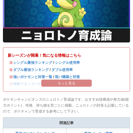
新シーズンが開幕！気になる情報はこちら
・
シングル最強ランキング
/
シングル使用率
・
ダブル最強ランキング
/
ダブル使用率
・
強いポケモンと対策一覧
/
雨パ構築と対策
もっと見る
・
特殊アタッカーのおすすめランキング
ポケモンチャンピオンズのニョロトノ育成論です。おすすめ技構成や努力値(能
力ポイント)、性格、持ち物を型ごとに掲載。ニョロトノの対策も記載している
ので、ポケチャンで育成する参考にして下さい。
関連記事