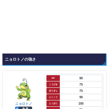
ニョロトノの強さ
90
HP
75
こうげき
75
ぼうぎょ
90
とくこう
ニョロトノ
100
とくぼう