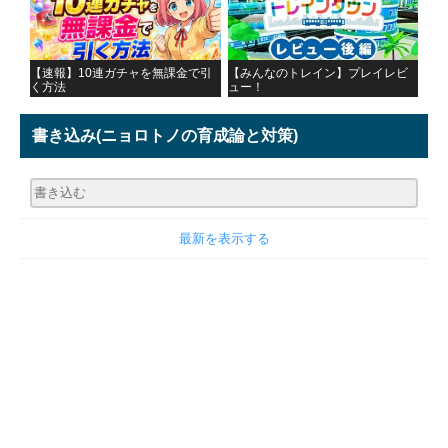
【速報】10連ガチャを無課金で引
【みんなのトレイン】プレイレビ
く方法
ュー！
書き込み
(ニョロトノの育成論と対策)
最新を表示する