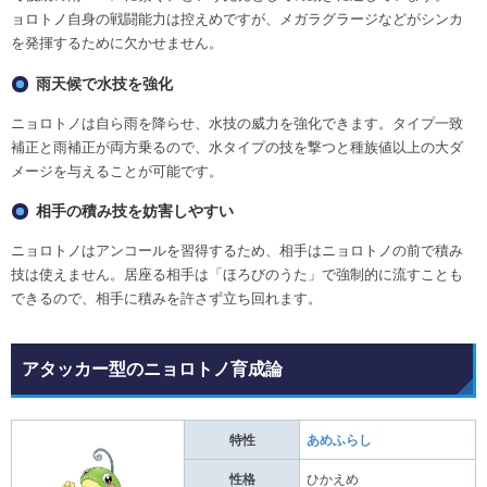
ョロトノ自身の戦闘能力は控えめですが、メガラグラージなどがシンカ
を発揮するために欠かせません。
雨天候で水技を強化
ニョロトノは自ら雨を降らせ、水技の威力を強化できます。タイプ一致
補正と雨補正が両方乗るので、水タイプの技を撃つと種族値以上の大ダ
メージを与えることが可能です。
相手の積み技を妨害しやすい
ニョロトノはアンコールを習得するため、相手はニョロトノの前で積み
技は使えません。居座る相手は「ほろびのうた」で強制的に流すことも
できるので、相手に積みを許さず立ち回れます。
アタッカー型のニョロトノ育成論
特性
あめふらし
性格
ひかえめ