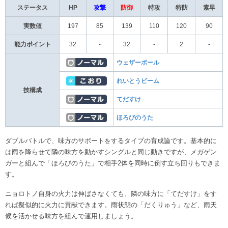
ステータス
HP
攻撃
防御
特攻
特防
素早
実数値
197
85
139
110
120
90
能力ポイント
32
-
32
-
2
-
ウェザーボール
れいとうビーム
技構成
てだすけ
ほろびのうた
ダブルバトルで、味方のサポートをするタイプの育成論です。基本的に
は雨を降らせて隣の味方を動かすシングルと同じ動きですが、メガゲン
ガーと組んで「ほろびのうた」で相手2体を同時に倒す立ち回りもできま
す。
ニョロトノ自身の火力は伸ばさなくても、隣の味方に「てだすけ」をす
れば擬似的に火力に貢献できます。雨状態の「だくりゅう」など、雨天
候を活かせる味方を組んで運用しましょう。