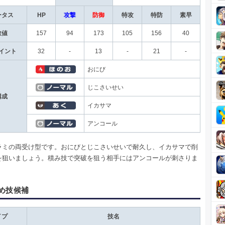
ータス
HP
攻撃
防御
特攻
特防
素早
数値
157
94
173
105
156
40
イント
32
-
13
-
21
-
おにび
じこさいせい
構成
イカサマ
アンコール
ラミの両受け型です。おにびとじこさいせいで耐久し、イカサマで削
を狙いましょう。積み技で突破を狙う相手にはアンコールが刺さりま
め技候補
イプ
技名