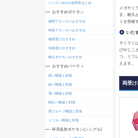
シーズンM-1の使用率まとめ
メガヤミ
おすすめポケモン
す。耐久
ミを突破
物理アタッカーおすすめ
特殊アタッカーおすすめ
いた
物理受けおすすめ
ヤミラミ
特殊受けおすすめ
びやじこ
つ、リフ
耐久ポケモンおすすめ
えます。
おすすめパーティ
雨パ構築と対策
両受け
砂パ構築と対策
雪パ構築と対策
晴れパ構築と対策
受けループ構築と対策
トリルパ構築と対策
M-B追加ポケモン(シングル)