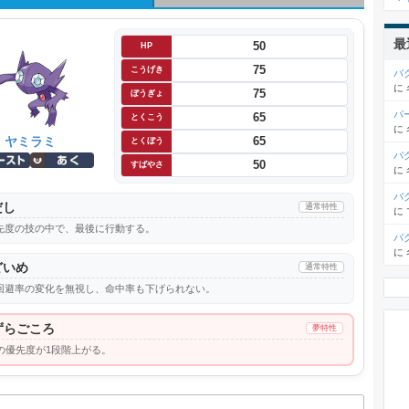
最
50
HP
75
こうげき
バ
に
75
ぼうぎょ
パ
65
とくこう
に
ヤミラミ
65
とくぼう
バ
50
すばやさ
に
バ
だし
通常特性
に
先度の技の中で、最後に行動する。
バ
に
どいめ
通常特性
回避率の変化を無視し、命中率も下げられない。
ずらごころ
夢特性
の優先度が1段階上がる。