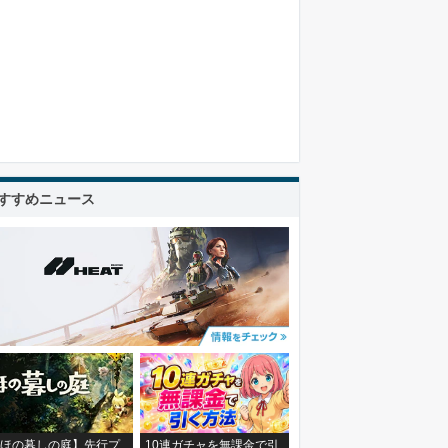
すすめニュース
ほの暮しの庭】先行プ
10連ガチャを無課金で引