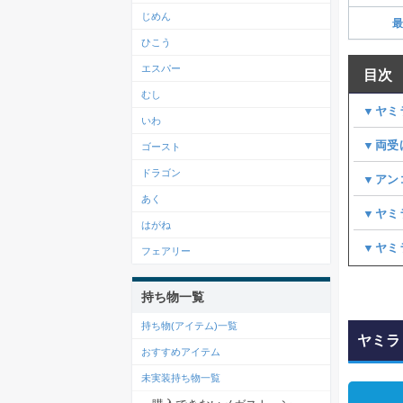
じめん
最
ひこう
エスパー
目次
むし
▼ヤミ
いわ
▼両受
ゴースト
ドラゴン
▼アン
あく
▼ヤミ
はがね
▼ヤミ
フェアリー
持ち物一覧
持ち物(アイテム)一覧
ヤミラ
おすすめアイテム
未実装持ち物一覧