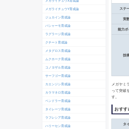
メガライチュウX育成論
ステ
メガライチュウY育成論
ジュカイン育成論
実
バシャーモ育成論
能力ポ
ラグラージ育成論
クチート育成論
メタグロス育成論
技
ムクホーク育成論
コノヨザル育成論
サーフゴー育成論
メガヤミ
カエンジシ育成論
って突破
カラマネロ育成論
す。
ペンドラー育成論
おすす
タイレーツ育成論
ラフレシア育成論
タ
ハリーセン育成論