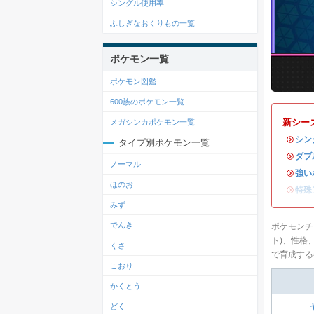
シングル使用率
ふしぎなおくりもの一覧
ポケモン一覧
ポケモン図鑑
600族のポケモン一覧
新シー
メガシンカポケモン一覧
・
シン
タイプ別ポケモン一覧
・
ダブ
ノーマル
・
強い
ほのお
・
特殊
みず
でんき
ポケモンチ
ト)、性格
くさ
で育成する
こおり
かくとう
どく