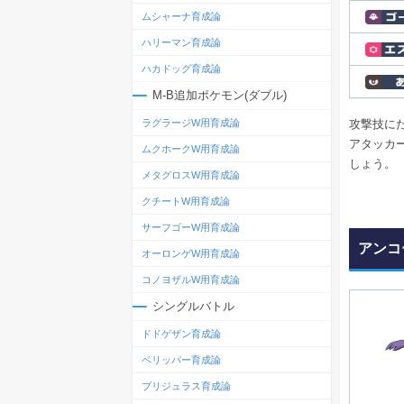
ムシャーナ育成論
ハリーマン育成論
ハカドッグ育成論
M-B追加ポケモン(ダブル)
攻撃技に
ラグラージW用育成論
アタッカ
ムクホークW用育成論
しょう。
メタグロスW用育成論
クチートW用育成論
サーフゴーW用育成論
アンコ
オーロンゲW用育成論
コノヨザルW用育成論
シングルバトル
ドドゲザン育成論
ペリッパー育成論
ブリジュラス育成論