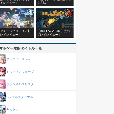
イレビュー！
く方法
アズールプロミリア】
【BULLACATOR 】先行
レイレビュー！
プレイレビュー！
マホゲー攻略タイトル一覧
サファイアスフィア
ドルフィンウェーブ
ファンキルスリスタ
Gジェネエターナル
みんトレ