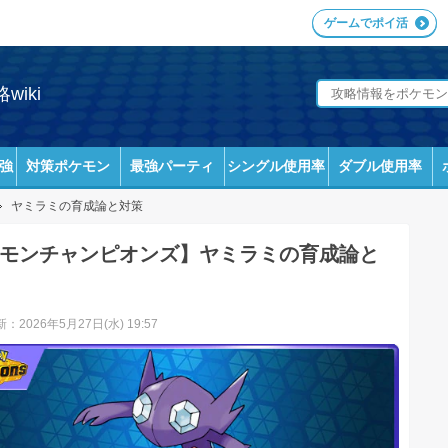
ゲームでポイ活
iki
強
対策ポケモン
最強パーティ
シングル使用率
ダブル使用率
ヤミラミの育成論と対策
モンチャンピオンズ】ヤミラミの育成論と
：2026年5月27日(水) 19:57