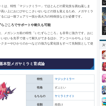
レ
ラミは、特性「マジックミラー」でほとんどの変化技を跳ね返しま
が高い上におにびやじこさいせいなどの技も覚えるため、メガヤミラ
するには一致フェアリー技か高火力の特殊技などが必要です。
ずらごころでサポートや耐久も可能
【
プ
は、メガシンカ前の特性「いたずらごころ」も非常に強力です。おに
さいせいを先手で使って耐久ができるほか、アンコールやちょうは
レクターやひかりのかべなどの強力な変化技もすべて先制技として使
ス
基本型メガヤミラミ育成論
特性
マジックミラー
性格
ずぶとい
もちもの
ヤミラミナイト
役割
両受け