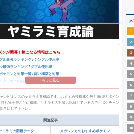
人
ズンが開幕！気になる情報はこちら
グル最強ランキング
/
シングル使用率
ル最強ランキング
/
ダブル使用率
ポケモンと対策一覧
/
雨パ構築と対策
もっと見る
アタッカーのおすすめランキング
ャンピオンズのヤミラミ育成論です。おすすめ技構成や努力値(能力ポイン
、持ち物を型ごとに掲載。ヤミラミの対策も記載しているので、ポケチャン
参考にして下さい。
関連記事
ヤミラミの図鑑データ
メガシンカのおすすめポケモン