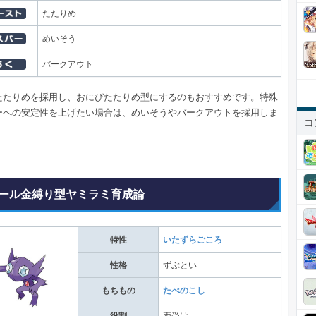
たたりめ
めいそう
バークアウト
たたりめを採用し、おにびたたりめ型にするのもおすすめです。特殊
ーへの安定性を上げたい場合は、めいそうやバークアウトを採用しま
コ
ール金縛り型ヤミラミ育成論
特性
いたずらごころ
性格
ずぶとい
もちもの
たべのこし
役割
両受け