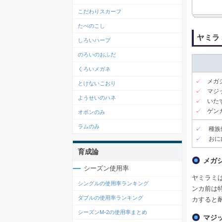
こだわりスカーフ
たべのこし
ヤミラ
しろいハーブ
のろいのおふだ
くろいメガネ
✓
メガ
とけないこおり
✓
マジ
ようせいのハネ
✓
いた
✓
ゲン
オボンのみ
ラムのみ
✓
種族
✓
おに
育成論
メガ
シーズン使用率
ヤミラミ
シングルの使用率ランキング
ンカ前は
ダブルの使用率ランキング
カすると
シーズンM-2の使用率まとめ
マジ