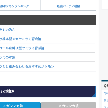
強ポケモンランキング
最強パーティ構築
ラミの強さ
け基本型メガヤミラミ育成論
コール金縛り型ヤミラミ育成論
ラミの対策
ラミと組み合わせるおすすめポケモン
Q
ミの強さ
Q&
新
メガシンカ前
メガシンカ後
マ