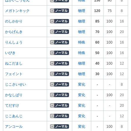
はかいこうせん
特殊
150
90
8
メガトンキック
物理
120
75
8
のしかかり
物理
85
100
16
からげんき
物理
70
100
20
りんしょう
特殊
60
100
16
いびき
特殊
50
100
16
ねこだまし
物理
40
100
12
フェイント
物理
30
100
12
じこさいせい
変化
-
-
8
かなしばり
変化
-
100
20
てだすけ
変化
-
-
20
じこあんじ
変化
-
-
12
アンコール
変化
-
100
8