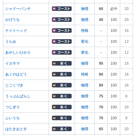
シャドーパンチ
物理
60
必中
20
かげうち
物理
40
100
20
ナイトヘッド
特殊
-
100
16
うらみ
変化
-
100
12
あやしいひかり
変化
-
100
12
イカサマ
物理
95
100
16
あくのはどう
特殊
80
100
16
じごくづき
物理
80
100
16
うっぷんばらし
物理
75
100
8
つじぎり
物理
70
100
20
ふいうち
物理
70
100
8
はたきおとす
物理
65
100
20