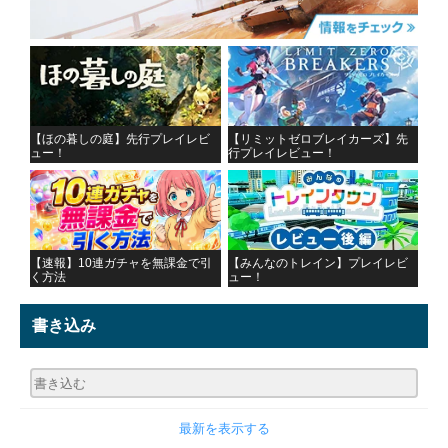
【ほの暮しの庭】先行プレイレビ
【リミットゼロブレイカーズ】先
ュー！
行プレイレビュー！
【速報】10連ガチャを無課金で引
【みんなのトレイン】プレイレビ
く方法
ュー！
書き込み
最新を表示する