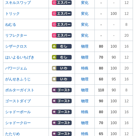
スキルスワップ
変化
-
-
12
トリック
変化
-
100
12
ねむる
変化
-
-
8
リフレクター
変化
-
-
20
シザークロス
物理
80
100
16
はいよるいちげき
物理
70
90
12
パワージェム
特殊
80
100
20
がんせきふうじ
物理
60
95
16
ポルターガイスト
物理
110
90
8
ゴーストダイブ
物理
90
100
12
シャドーボール
特殊
80
100
16
シャドークロー
物理
70
100
16
たたりめ
特殊
65
100
12