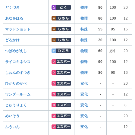
どくづき
物理
80
100
20
あなをほる
物理
80
100
12
マッドショット
特殊
55
95
16
どろかけ
特殊
20
100
12
つばめがえし
物理
60
必中
20
サイコキネシス
特殊
90
100
12
しねんのずつき
物理
80
90
16
ひかりのかべ
変化
-
-
20
ワンダールーム
変化
-
-
12
じゅうりょく
変化
-
-
8
めいそう
変化
-
-
20
ふういん
変化
-
-
12