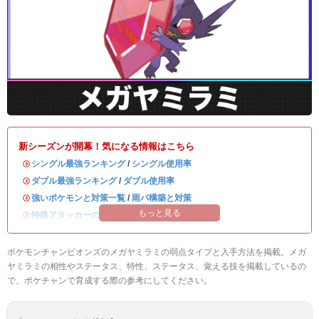
新シーズンが開幕！気になる情報はこちら
・
シングル最強ランキング
/
シングル使用率
・
ダブル最強ランキング
/
ダブル使用率
・
強いポケモンと対策一覧
/
雨パ構築と対策
もっと見る
・
特殊アタッカーのおすすめランキング
ポケモンチャンピオンズのメガヤミラミの弱点タイプと入手方法を掲載。メガ
ヤミラミの相性やステータス、特性、ステータス、覚える技を掲載しているの
で、ポケチャンで育成する際の参考にしてください。