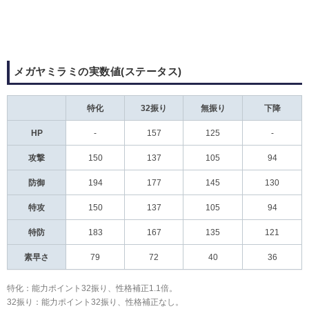
メガヤミラミの実数値(ステータス)
特化
32振り
無振り
下降
HP
-
157
125
-
攻撃
150
137
105
94
防御
194
177
145
130
特攻
150
137
105
94
特防
183
167
135
121
素早さ
79
72
40
36
特化：能力ポイント32振り、性格補正1.1倍。
32振り：能力ポイント32振り、性格補正なし。