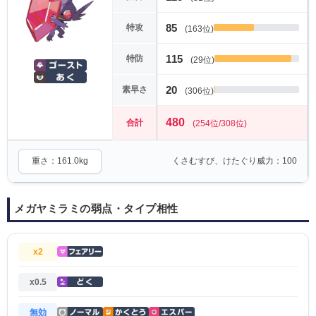
85
特攻
(163位)
115
特防
(29位)
20
素早さ
(306位)
480
合計
(254位/308位)
重さ：161.0kg
くさむすび、けたぐり威力：100
メガヤミラミの弱点・タイプ相性
x2
x0.5
無効