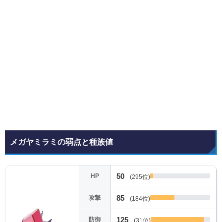
メガヤミラミの弱点と種族値
50
HP
(295位)
85
攻撃
(184位)
125
防御
(31位)