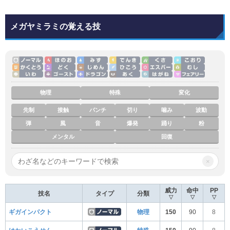
メガヤミラミの覚える技
物理
特殊
変化
先制
接触
パンチ
切り
噛み
波動
弾
風
音
爆発
踊り
粉
メンタル
回復
×
威力
命中
PP
技名
タイプ
分類
▽
▽
▽
ギガインパクト
物理
150
90
8