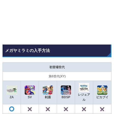
メガヤミラミの入手方法
初登場世代
第6世代(XY)
レジェア
ZA
SV
剣盾
BDSP
ピカブイ
ル
✕
✕
✕
✕
◯