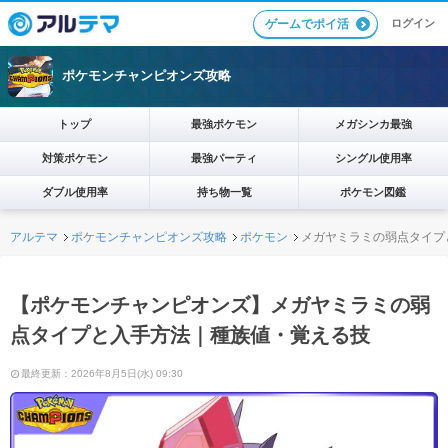
ログイン
ゲームでポイ活
ポケモンチャンピオンズ攻略
トップ
最強ポケモン
メガシンカ最強
対策ポケモン
最強パーティ
シングル使用率
ダブル使用率
持ち物一覧
ポケモン図鑑
アルテマ
ポケモンチャンピオンズ攻略
ポケモン
メガヤミラミの弱点タイプ
【ポケモンチャンピオンズ】メガヤミラミの弱
点タイプと入手方法｜種族値・覚える技
最終更新：2026年8月5日(水) 09:30