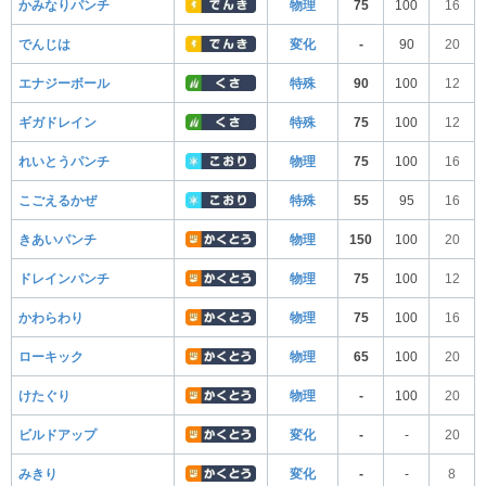
かみなりパンチ
物理
75
100
16
でんじは
変化
-
90
20
エナジーボール
特殊
90
100
12
ギガドレイン
特殊
75
100
12
れいとうパンチ
物理
75
100
16
こごえるかぜ
特殊
55
95
16
きあいパンチ
物理
150
100
20
ドレインパンチ
物理
75
100
12
かわらわり
物理
75
100
16
ローキック
物理
65
100
20
けたぐり
物理
-
100
20
ビルドアップ
変化
-
-
20
みきり
変化
-
-
8