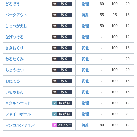
どろぼう
物理
60
100
20
バークアウト
特殊
55
95
16
しっぺがえし
物理
50
100
12
なげつける
物理
-
100
12
さきおくり
変化
-
100
16
わるだくみ
変化
-
-
20
ちょうはつ
変化
-
100
20
おだてる
変化
-
100
16
いちゃもん
変化
-
100
16
メタルバースト
物理
-
100
12
ジャイロボール
物理
-
100
8
マジカルシャイン
特殊
80
100
12