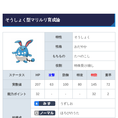
そうしょく型マリルリ育成論
特性
そうしょく
性格
おだやか
もちもの
たべのこし
役割
特殊受け/崩し
ステータス
HP
攻撃
防御
特攻
特防
素早
実数値
207
63
100
80
145
72
能力ポイント
32
-
-
-
32
2
うずしお
ほろびのうた
技構成