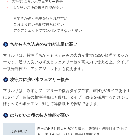
✓
攻守共に強い水フェアリー複合
✓
はらだいこ後の抜き性能が高い
✓
素早さが遅く先手を取られやすい
✓
自分より速い先制技持ちに弱い
✓
アクアジェットでワンパンできないと脆い
ちからもち込みの火力が非常に高い
マリルリは、特性「ちからもち」込みの火力が非常に高い物理アタッカ
ーです。通りの良いみず技とフェアリー技を高火力で使える上、タイプ
一致先制技の「アクアジェット」も使えます。
攻守共に強い水フェアリー複合
マリルリは、みずとフェアリーの複合タイプです。耐性が7タイプある上
にタイプ一致技の相性補完にも優れ、タイプ一致技を採用するだけでほ
ぼすべてのポケモンに対して等倍以上で攻撃できます。
はらだいこ後の抜き性能が高い
自分のHPを最大HPの1/2減らし攻撃を6段階目まで上げ
はらだいこ
る。残りHPが足りない場合は失敗する。