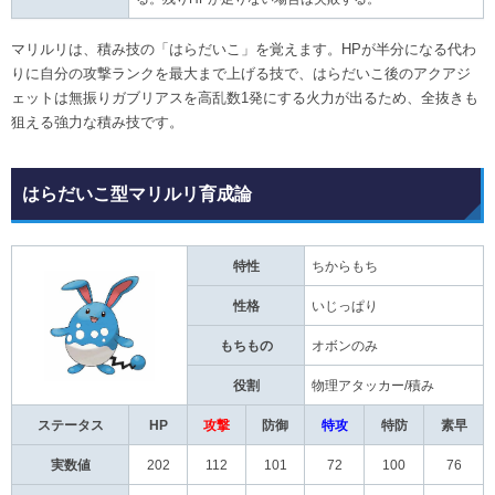
マリルリは、積み技の「はらだいこ」を覚えます。HPが半分になる代わ
りに自分の攻撃ランクを最大まで上げる技で、はらだいこ後のアクアジ
ェットは無振りガブリアスを高乱数1発にする火力が出るため、全抜きも
狙える強力な積み技です。
はらだいこ型マリルリ育成論
特性
ちからもち
性格
いじっぱり
もちもの
オボンのみ
役割
物理アタッカー/積み
ステータス
HP
攻撃
防御
特攻
特防
素早
実数値
202
112
101
72
100
76