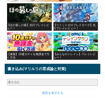
【ほの暮しの庭】先行プレイレビ
【リミットゼロブレイカーズ】先
ュー！
行プレイレビュー！
【速報】10連ガチャを無課金で引
【みんなのトレイン】プレイレビ
く方法
ュー！
書き込み
(マリルリの育成論と対策)
最新を表示する