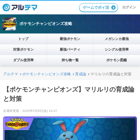
ログイン
ゲームでポイ活
ポケモンチャンピオンズ攻略
トップ
最強ポケモン
メガシンカ最強
対策ポケモン
最強パーティ
シングル使用率
ダブル使用率
持ち物一覧
ポケモン図鑑
アルテマ
ポケモンチャンピオンズ攻略
育成論
マリルリの育成論と対策
【ポケモンチャンピオンズ】マリルリの育成論
と対策
最終更新：2026年5月8日(金) 14:47