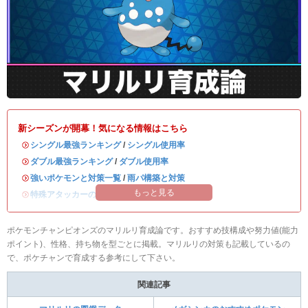
新シーズンが開幕！気になる情報はこちら
・
シングル最強ランキング
/
シングル使用率
・
ダブル最強ランキング
/
ダブル使用率
・
強いポケモンと対策一覧
/
雨パ構築と対策
もっと見る
・
特殊アタッカーのおすすめランキング
ポケモンチャンピオンズのマリルリ育成論です。おすすめ技構成や努力値(能力
ポイント)、性格、持ち物を型ごとに掲載。マリルリの対策も記載しているの
で、ポケチャンで育成する参考にして下さい。
関連記事