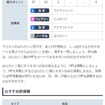
能力ポイント
27
32
1
-
-
6
アクアジェット
じゃれつく
技構成
アクアブレイク
はらだいこ
マリルリのはらだいこ型です。あくびや壁貼り、しっぽきりなどのサポ
ートを受けてからはらだいこを使い、相手を一掃しましょう。持ち物
は、はらだいこ後のHPをカバーできるオボンのみがおすすめです。
はらだいこ後にすぐオボンのみを使えるように、HPは偶数にしましょ
う。HPを奇数にするとはらだいこ後にオボンのみが発動しません。32振
りはHP実数値が207になるため、31、29、27振りなどにHPを調整するの
がおすすめです。
おすすめ技候補
タイプ
技名