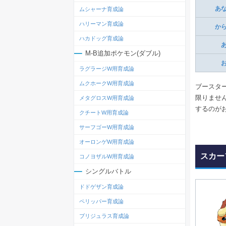
あ
ムシャーナ育成論
ハリーマン育成論
か
ハカドッグ育成論
M-B追加ポケモン(ダブル)
ラグラージW用育成論
ムクホークW用育成論
ブースタ
限りませ
メタグロスW用育成論
するのが
クチートW用育成論
サーフゴーW用育成論
オーロンゲW用育成論
スカー
コノヨザルW用育成論
シングルバトル
ドドゲザン育成論
ペリッパー育成論
ブリジュラス育成論