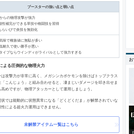
ブースターの強い点と弱い点
30からの物理攻撃が強力
相性補完ができる草技や格闘技を習得
もらいびで炎技を無効化
味で種族値に無駄が多い
耐久で使い勝手が悪い
イプならウインディがライバルとして強力すぎる
お
0による圧倒的な物理火力
ーは攻撃力が非常に高く、メガシンカポケモンを除けばトップクラス
性「こんじょう」と組み合わせると、凄まじいダメージを叩き出せま
も高めですが、物理アタッカーとして運用しましょう。
現状では能動的に状態異常になる「どくどくだま」が解禁されていな
根性による超火力運用はできません。
未解禁アイテム一覧はこちら
【