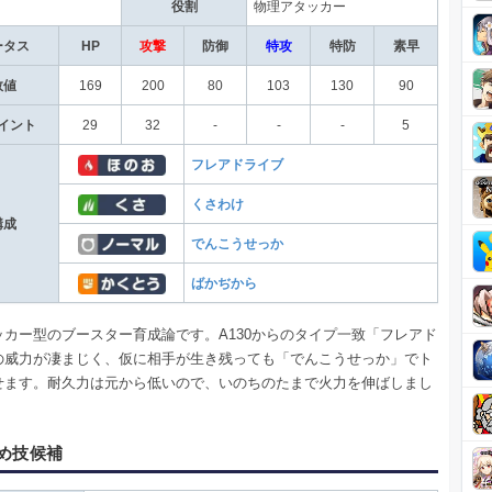
役割
物理アタッカー
ータス
HP
攻撃
防御
特攻
特防
素早
数値
169
200
80
103
130
90
イント
29
32
-
-
-
5
フレアドライブ
くさわけ
構成
でんこうせっか
ばかぢから
ッカー型のブースター育成論です。A130からのタイプ一致「フレアド
の威力が凄まじく、仮に相手が生き残っても「でんこうせっか」でト
せます。耐久力は元から低いので、いのちのたまで火力を伸ばしまし
め技候補