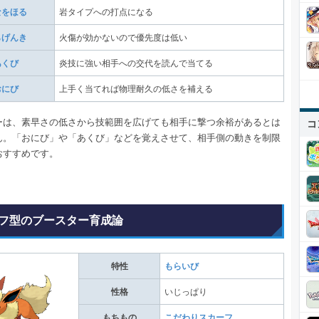
なをほる
岩タイプへの打点になる
らげんき
火傷が効かないので優先度は低い
あくび
炎技に強い相手への交代を読んで当てる
おにび
上手く当てれば物理耐久の低さを補える
ーは、素早さの低さから技範囲を広げても相手に撃つ余裕があるとは
コ
ん。「おにび」や「あくび」などを覚えさせて、相手側の動きを制限
おすすめです。
フ型のブースター育成論
特性
もらいび
性格
いじっぱり
もちもの
こだわりスカーフ