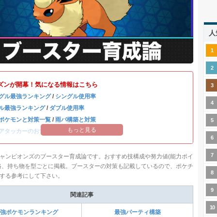
人
ズンが開幕！気になる情報はこちら
グル最強ランキング
/
シングル使用率
ル最強ランキング
/
ダブル使用率
ポケモンと対策一覧
/
雨パ構築と対策
もっと見る
アタッカーのおすすめランキング
ャンピオンズのブースター育成論です。おすすめ技構成や努力値(能力ポイ
格、持ち物を型ごとに掲載。ブースターの対策も記載しているので、ポケチ
する参考にして下さい。
関連記事
強ポケモンランキング
最強パーティ構築