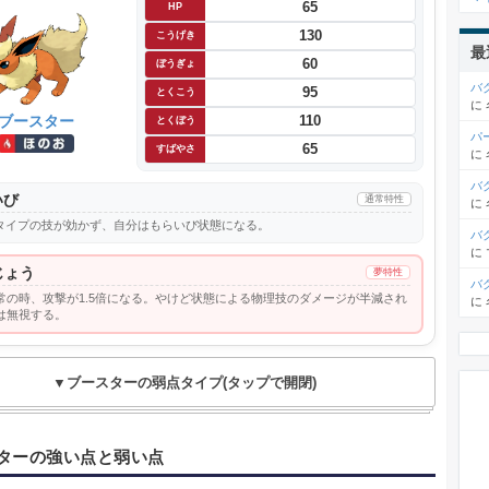
65
HP
130
こうげき
最
60
ぼうぎょ
バ
95
とくこう
に
ブースター
110
とくぼう
パ
65
すばやさ
に
バ
いび
通常特性
に
タイプの技が効かず、自分はもらいび状態になる。
バ
に
じょう
夢特性
バ
常の時、攻撃が1.5倍になる。やけど状態による物理技のダメージが半減され
に
は無視する。
▼ブースターの弱点タイプ(タップで開閉)
ターの強い点と弱い点