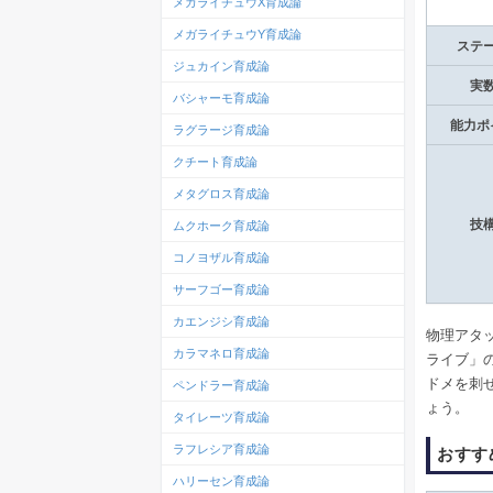
メガライチュウX育成論
メガライチュウY育成論
ステ
ジュカイン育成論
実
バシャーモ育成論
能力ポ
ラグラージ育成論
クチート育成論
メタグロス育成論
技
ムクホーク育成論
コノヨザル育成論
サーフゴー育成論
カエンジシ育成論
物理アタ
カラマネロ育成論
ライブ」
ドメを刺
ペンドラー育成論
ょう。
タイレーツ育成論
ラフレシア育成論
おすす
ハリーセン育成論