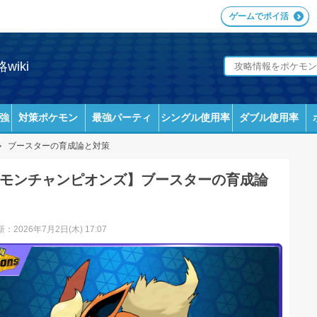
ゲームでポイ活
iki
強
対策ポケモン
最強パーティ
シングル使用率
ダブル使用率
ブースターの育成論と対策
モンチャンピオンズ】ブースターの育成論
：2026年7月2日(木) 17:07