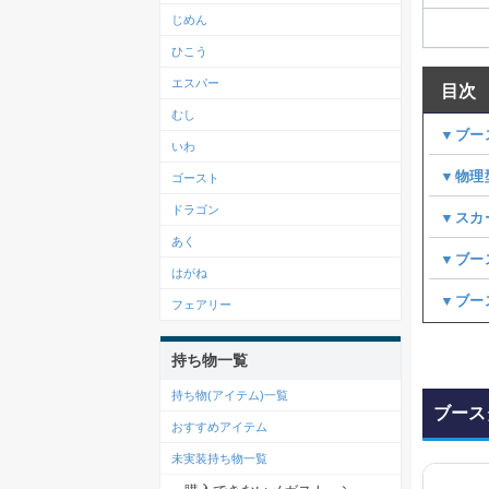
じめん
ひこう
エスパー
目次
むし
▼ブー
いわ
▼物理
ゴースト
ドラゴン
▼スカ
あく
▼ブー
はがね
▼ブー
フェアリー
持ち物一覧
持ち物(アイテム)一覧
ブース
おすすめアイテム
未実装持ち物一覧