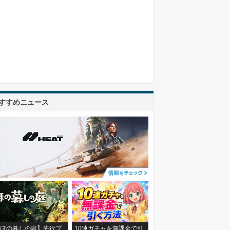
すすめニュース
ほの暮しの庭】先行プ
10連ガチャを無課金で引