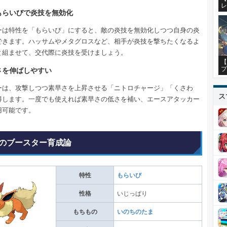
レ
もらいびで炎技を無効化
ーは特性を「もらいび」にすると、敵の炎技を無効化しつつ自身の炎
できます。ハッサムやメタグロスなど、相手が炎技を撃ちたくなるよ
と組ませて、交代際に炎技を受けましょう。
【
プ
さを伸ばしやすい
ーは、攻撃しつつ素早さを上昇させる「ニトロチャージ」「くさわ
ス
得します。一度でも使えれば素早さの低さを補い、エースアタッカー
用可能です。
のブースター育成論
特性
もらいび
性格
いじっぱり
もちもの
いのちのたま