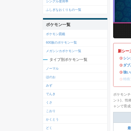
シングル使用率
ふしぎなおくりもの一覧
ポケモン一覧
ポケモン図鑑
600族のポケモン一覧
新シー
メガシンカポケモン一覧
・
シン
タイプ別ポケモン一覧
・
ダブ
ノーマル
・
強い
ほのお
・
特殊
みず
でんき
ポケモンチ
ント)、性
くさ
ャンで育成
こおり
かくとう
どく
最