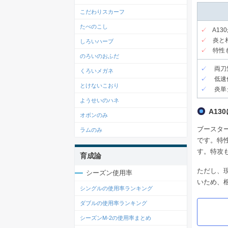
こだわりスカーフ
たべのこし
✓
A1
✓
炎と
しろいハーブ
✓
特性
のろいのおふだ
✓
両刀気
くろいメガネ
✓
低速低
とけないこおり
✓
炎単タ
ようせいのハネ
A13
オボンのみ
ブースタ
ラムのみ
です。特
す。特攻
育成論
ただし、
シーズン使用率
いため、
シングルの使用率ランキング
ダブルの使用率ランキング
シーズンM-2の使用率まとめ