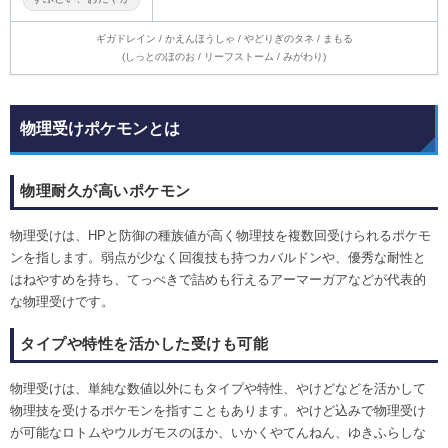
ギガドレイン / かえんほうしゃ / やどりぎのタネ / まもる
(しっとのほのお / リーフストーム / みがわり)
物理受けポケモンとは
物理耐久が高いポケモン
物理受けは、HPと防御の種族値が高く物理技を複数回受けられるポケモ
ンを指します。弱点が少なく回復技も持つカバルドンや、優秀な耐性と
はねやすめを持ち、てっぺきで詰めも行えるアーマーガアなどが代表的
な物理受けです。
タイプや特性を活かした受けも可能
物理受けは、単純な数値以外にもタイプや特性、やけどなどを活かして
物理技を受けるポケモンを指すこともあります。やけど込みで物理受け
が可能なロトムやウルガモスのほか、いかくやてんねん、ゆきふらしな