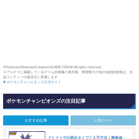
©Pokémon/Nintendo/Creatures/GAME FREAK All rights reserved.
※アルテマに掲載しているゲーム内画像の著作権、商標権その他の知的財産権は、当
該コンテンツの提供元に帰属します
▶ポケモンチャンピオンズ公式サイト
ポケモンチャンピオンズの注目記事
おすすめ記事
人気ページ
ドヒドイデの弱点タイプと入手方法｜種族値・