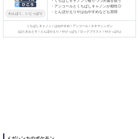
・くちばしキャノンで殴りつつ火傷を狙う
・アンコールとくちばしキャノンが相性◎
・とんぼがえりやはねやすめなども習得
わんぱく、いじっぱり
くちばしキャノン / はねやすめ / アンコール / タネマシンガン
(はたきおとす / とんぼがえり / やけっぱち / ロックブラスト / やけっぱち)
メガシンカのポケモン