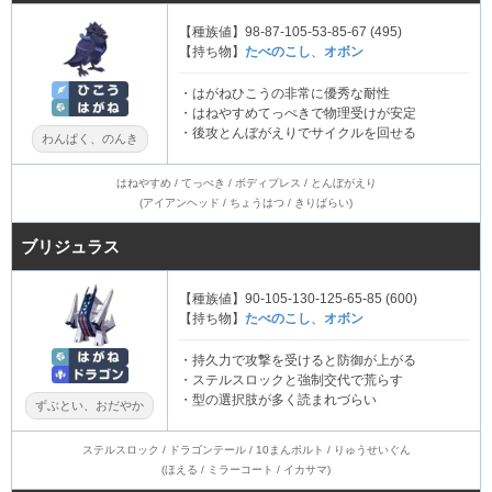
【種族値】98-87-105-53-85-67 (495)
【持ち物】
たべのこし
、
オボン
・はがねひこうの非常に優秀な耐性
・はねやすめてっぺきで物理受けが安定
・後攻とんぼがえりでサイクルを回せる
わんぱく、のんき
はねやすめ / てっぺき / ボディプレス / とんぼがえり
(アイアンヘッド / ちょうはつ / きりばらい)
ブリジュラス
【種族値】90-105-130-125-65-85 (600)
【持ち物】
たべのこし
、
オボン
・持久力で攻撃を受けると防御が上がる
・ステルスロックと強制交代で荒らす
・型の選択肢が多く読まれづらい
ずぶとい、おだやか
ステルスロック / ドラゴンテール / 10まんボルト / りゅうせいぐん
(ほえる / ミラーコート / イカサマ)