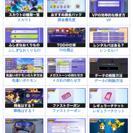
スカウト
課金優先度
VP
ふしぎなおくりもの
TOD廃止
レンタルパ
色違いポケモン
メガ石の持たせ方
データの削除方法
降格はする？
ファストクーポン
レギュラーチケット