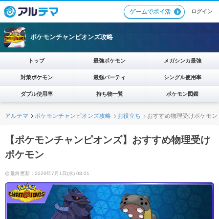
ログイン
ゲームでポイ活
ポケモンチャンピオンズ攻略
トップ
最強ポケモン
メガシンカ最強
対策ポケモン
最強パーティ
シングル使用率
ダブル使用率
持ち物一覧
ポケモン図鑑
アルテマ
ポケモンチャンピオンズ攻略
お役立ち
おすすめ物理受けポケモン
【ポケモンチャンピオンズ】おすすめ物理受け
ポケモン
最終更新：2026年7月1日(水) 08:01