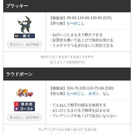
ブラッキー
【種族値】95-65-110-60-130-65 (525)
【持ち物】
たべのこし
・ねがいごとまもるで耐久できる
・設置技を撒いてあくびで負担を掛ける
ずぶとい、おだやか
・イカサマでつるぎのまいに対抗できる
ねがいごと / まもる / まもる / イカサマ
(どくどく / つきのひかり)
ラウドボーン
【種族値】104-75-100-110-75-66 (530)
【持ち物】
たべのこし
、
オボン
、なし
・てんねんで相手の積みを無視する
・おにびとなまけるで物理を詰ませる
・フレアソングやあくびで起点にならない
ずぶとい、おだやか
フレアソング / たたりめ / おにび / なまける