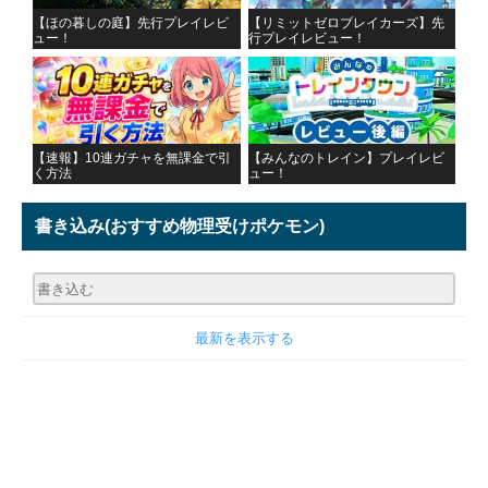
【ほの暮しの庭】先行プレイレビ
【リミットゼロブレイカーズ】先
ュー！
行プレイレビュー！
【速報】10連ガチャを無課金で引
【みんなのトレイン】プレイレビ
く方法
ュー！
書き込み
(おすすめ物理受けポケモン)
最新を表示する