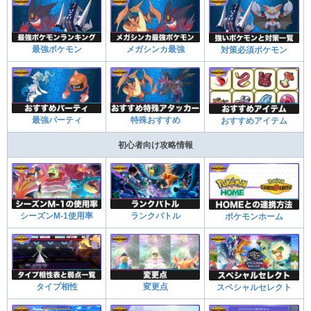
最強ポケモン
メガシンカ最強
対策必須ポケモン
最強パーティ
特殊おすすめ
おすすめアイテム
初心者向け攻略情報
シーズンM-1使用率
ランクバトル
ポケモンホーム
タイプ相性
変更点
スペシャルセレクト