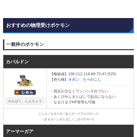
おすすめの物理受けポケモン
一般枠のポケモン
カバルドン
【種族値】108-112-118-68-72-47 (525)
【持ち物】
オボン
、
たべのこし
・弱点が少なくワンパンされづらい
・あくびやふきとばしで起点にならない
わんぱく、しんちょう
・なまけるでHP管理も可能
じしん / なまける / あくび / ステルスロック
(まもる / ふきとばし / こおりのキバ)
アーマーガア