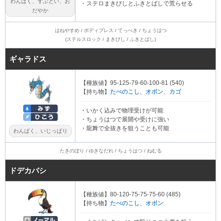
わんぱく、ずぶとい、お
・ステロまきびしとふきとばしで荒らせる
だやか
はねやすめ / ボディプレス / てっぺき / ちょうはつ
(ステルスロック / まきびし / ふきとばし)
ギャラドス
【種族値】95-125-79-60-100-81 (540)
【持ち物】
たべのこし
、
オボン
、
カゴ
・いかく込みで物理受けが可能
・ちょうはつで展開や受けに強い
・龍舞で全抜きを狙うことも可能
わんぱく、いじっぱり
たきのぼり / ゆきなだれ / ちょうはつ / ねむる
ドデカバシ
【種族値】80-120-75-75-75-60 (485)
【持ち物】
たべのこし
、
オボン