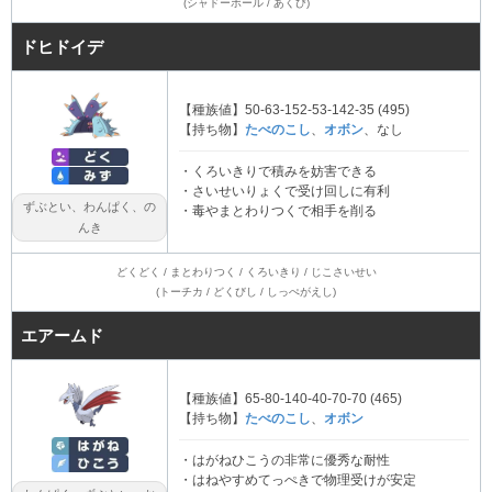
(シャドーボール / あくび)
ドヒドイデ
【種族値】50-63-152-53-142-35 (495)
【持ち物】
たべのこし
、
オボン
、なし
・くろいきりで積みを妨害できる
・さいせいりょくで受け回しに有利
ずぶとい、わんぱく、の
・毒やまとわりつくで相手を削る
んき
どくどく / まとわりつく / くろいきり / じこさいせい
(トーチカ / どくびし / しっぺがえし)
エアームド
【種族値】65-80-140-40-70-70 (465)
【持ち物】
たべのこし
、
オボン
・はがねひこうの非常に優秀な耐性
・はねやすめてっぺきで物理受けが安定