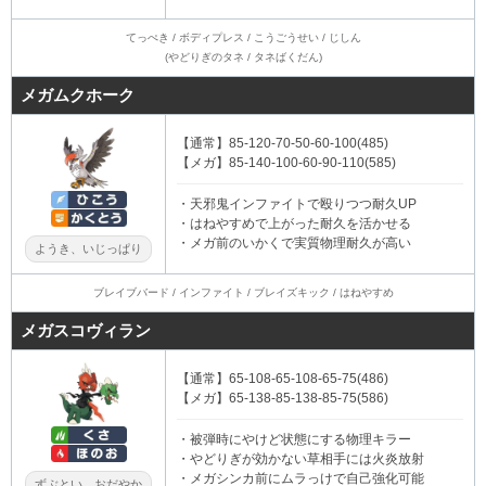
てっぺき / ボディプレス / こうごうせい / じしん
(やどりぎのタネ / タネばくだん)
メガムクホーク
【通常】85-120-70-50-60-100(485)
【メガ】85-140-100-60-90-110(585)
・天邪鬼インファイトで殴りつつ耐久UP
・はねやすめで上がった耐久を活かせる
・メガ前のいかくで実質物理耐久が高い
ようき、いじっぱり
ブレイブバード / インファイト / ブレイズキック / はねやすめ
メガスコヴィラン
【通常】65-108-65-108-65-75(486)
【メガ】65-138-85-138-85-75(586)
・被弾時にやけど状態にする物理キラー
・やどりぎが効かない草相手には火炎放射
・メガシンカ前にムラっけで自己強化可能
ずぶとい、おだやか