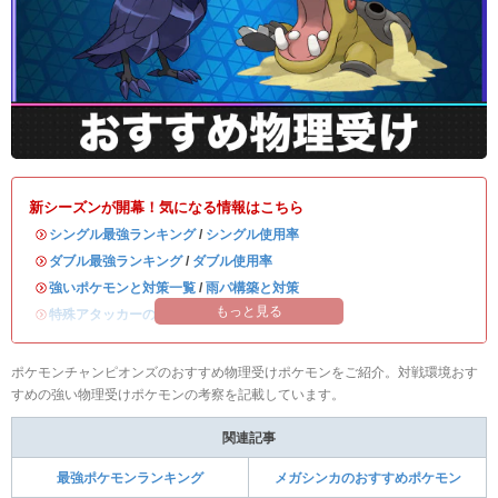
新シーズンが開幕！気になる情報はこちら
・
シングル最強ランキング
/
シングル使用率
・
ダブル最強ランキング
/
ダブル使用率
・
強いポケモンと対策一覧
/
雨パ構築と対策
もっと見る
・
特殊アタッカーのおすすめランキング
ポケモンチャンピオンズのおすすめ物理受けポケモンをご紹介。対戦環境おす
すめの強い物理受けポケモンの考察を記載しています。
関連記事
最強ポケモンランキング
メガシンカのおすすめポケモン