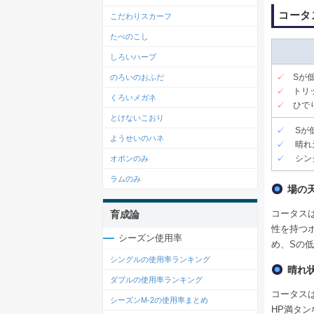
コータ
こだわりスカーフ
たべのこし
しろいハーブ
✓
Sが
のろいのおふだ
✓
トリ
くろいメガネ
✓
ひで
とけないこおり
✓
Sが低
ようせいのハネ
✓
晴れ天
✓
シング
オボンのみ
ラムのみ
場の
コータス
育成論
性を持つ
シーズン使用率
め、Sの
シングルの使用率ランキング
晴れ
ダブルの使用率ランキング
コータス
シーズンM-2の使用率まとめ
HP満タ