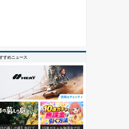
すすめニュース
ほの暮しの庭】先行プ
10連ガチャを無課金で引