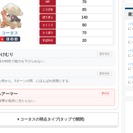
70
HP
85
こうげき
最
140
ぼうぎょ
バ
80
とくこう
に
コータス
70
とくぼう
パ
20
すばやさ
に
バ
いけむり
通常特性
に
技や特性で能力を下げられない。
バ
に
り
通常特性
バ
た時から、5ターンの間、にほんばれ状態にする。
に
ルアーマー
夢特性
攻撃が急所に当たらない。
▼コータスの弱点タイプ(タップで開閉)