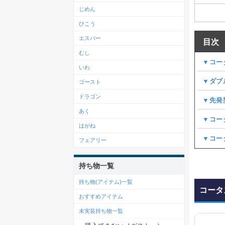
じめん
ひこう
エスパー
目次
むし
▼コー
いわ
▼ダブ
ゴースト
ドラゴン
▼先発
あく
▼コー
はがね
▼コー
フェアリー
持ち物一覧
持ち物(アイテム)一覧
コータ
おすすめアイテム
未実装持ち物一覧