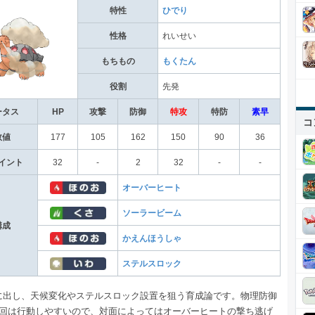
特性
ひでり
性格
れいせい
もちもの
もくたん
役割
先発
ータス
HP
攻撃
防御
特攻
特防
素早
コ
数値
177
105
162
150
90
36
イント
32
-
2
32
-
-
オーバーヒート
ソーラービーム
構成
かえんほうしゃ
ステルスロック
に出し、天候変化やステルスロック設置を狙う育成論です。物理防御
1回は行動しやすいので、対面によってはオーバーヒートの撃ち逃げ