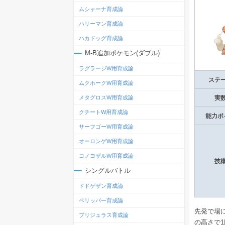
ムシャーナ育成論
ハリーマン育成論
ハカドッグ育成論
M-B追加ポケモン(ダブル)
ラグラージW用育成論
ステ
ムクホークW用育成論
メタグロスW用育成論
実
クチートW用育成論
能力ポ
サーフゴーW用育成論
オーロンゲW用育成論
コノヨザルW用育成論
技
シングルバトル
ドドゲザン育成論
ペリッパー育成論
先発で場
ブリジュラス育成論
の高さで