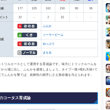
数値
177
105
162
150
90
36
イント
32
-
2
32
-
-
ふんか
ソーラービーム
構成
ねっぷう
まもる
をトリルエースとして運用する育成論です。味方にトリックルームを
てから場に出し、ふんかを連発しましょう。タイプ一致+晴れ天候+て
正でふんかを撃てば、炎耐性の相手にさえ致命傷を与えられます。
のコータス育成論