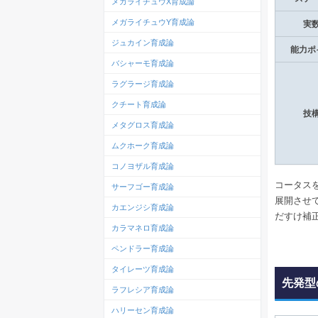
メガライチュウX育成論
メガライチュウY育成論
実
ジュカイン育成論
能力ポ
バシャーモ育成論
ラグラージ育成論
クチート育成論
技
メタグロス育成論
ムクホーク育成論
コノヨザル育成論
コータス
サーフゴー育成論
展開させ
カエンジシ育成論
だすけ補
カラマネロ育成論
ペンドラー育成論
タイレーツ育成論
先発型
ラフレシア育成論
ハリーセン育成論