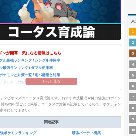
人
ズンが開幕！気になる情報はこちら
グル最強ランキング
/
シングル使用率
ル最強ランキング
/
ダブル使用率
ポケモンと対策一覧
/
雨パ構築と対策
もっと見る
アタッカーのおすすめランキング
ャンピオンズのコータス育成論です。おすすめ技構成や努力値(能力ポイン
、持ち物を型ごとに掲載。コータスの対策も記載しているので、ポケチャン
参考にして下さい。
関連記事
強ポケモンランキング
最強パーティ構築