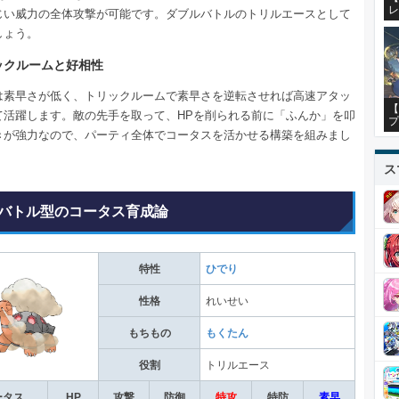
レ
じい威力の全体攻撃が可能です。ダブルバトルのトリルエースとして
しょう。
ックルームと好相性
は素早さが低く、トリックルームで素早さを逆転させれば高速アタッ
【
て活躍します。敵の先手を取って、HPを削られる前に「ふんか」を叩
プ
きが強力なので、パーティ全体でコータスを活かせる構築を組みまし
ス
バトル型のコータス育成論
特性
ひでり
性格
れいせい
もちもの
もくたん
役割
トリルエース
ータス
HP
攻撃
防御
特攻
特防
素早