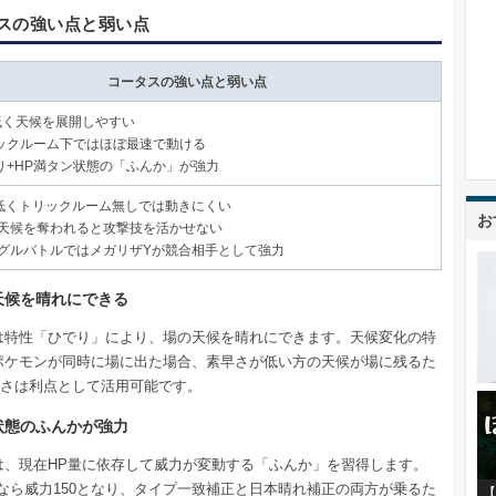
スの強い点と弱い点
コータスの強い点と弱い点
低く天候を展開しやすい
ックルーム下ではほぼ最速で動ける
り+HP満タン状態の「ふんか」が強力
くトリックルーム無しでは動きにくい
お
候を奪われると攻撃技を活かせない
ルバトルではメガリザYが競合相手として強力
天候を晴れにできる
は特性「ひでり」により、場の天候を晴れにできます。天候変化の特
ポケモンが同時に場に出た場合、素早さが低い方の天候が場に残るた
低さは利点として活用可能です。
状態のふんかが強力
は、現在HP量に依存して威力が変動する「ふんか」を習得します。
ンなら威力150となり、タイプ一致補正と日本晴れ補正の両方が乗るた
【