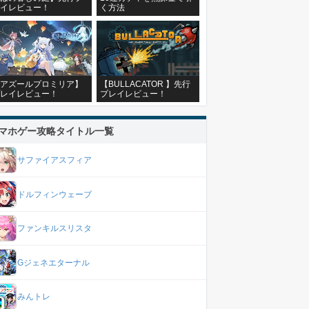
イレビュー！
く方法
アズールプロミリア】
【BULLACATOR 】先行
レイレビュー！
プレイレビュー！
マホゲー攻略タイトル一覧
サファイアスフィア
ドルフィンウェーブ
ファンキルスリスタ
Gジェネエターナル
みんトレ