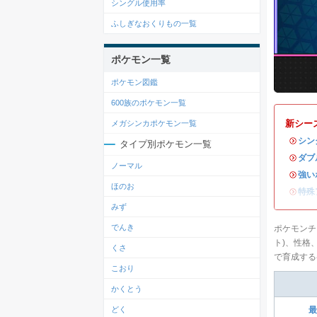
シングル使用率
ふしぎなおくりもの一覧
ポケモン一覧
ポケモン図鑑
600族のポケモン一覧
新シー
メガシンカポケモン一覧
・
シン
タイプ別ポケモン一覧
・
ダブ
ノーマル
・
強い
ほのお
・
特殊
みず
でんき
ポケモンチ
ト)、性格
くさ
で育成する
こおり
かくとう
どく
最