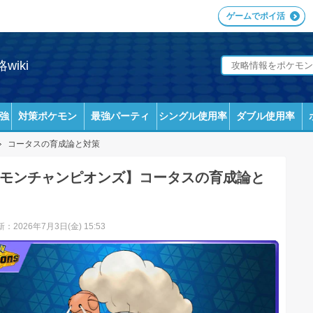
ゲームでポイ活
iki
強
対策ポケモン
最強パーティ
シングル使用率
ダブル使用率
コータスの育成論と対策
モンチャンピオンズ】コータスの育成論と
：2026年7月3日(金) 15:53