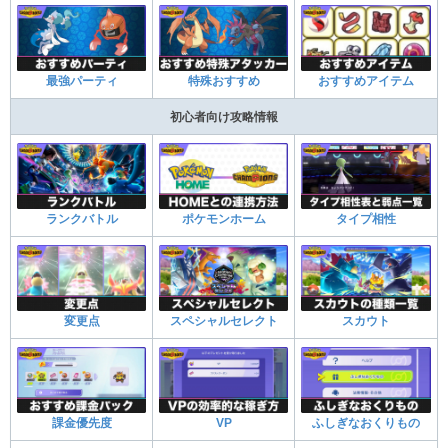
最強パーティ
特殊おすすめ
おすすめアイテム
初心者向け攻略情報
ランクバトル
ポケモンホーム
タイプ相性
変更点
スペシャルセレクト
スカウト
課金優先度
VP
ふしぎなおくりもの