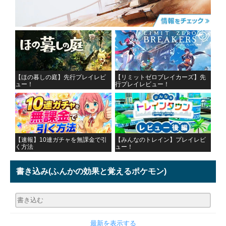
【ほの暮しの庭】先行プレイレビ
【リミットゼロブレイカーズ】先
ュー！
行プレイレビュー！
【速報】10連ガチャを無課金で引
【みんなのトレイン】プレイレビ
く方法
ュー！
書き込み
(ふんかの効果と覚えるポケモン)
最新を表示する