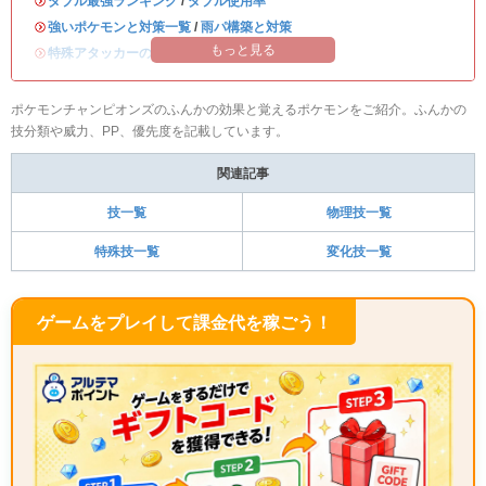
・
ダブル最強ランキング
/
ダブル使用率
・
強いポケモンと対策一覧
/
雨パ構築と対策
もっと見る
・
特殊アタッカーのおすすめランキング
ポケモンチャンピオンズのふんかの効果と覚えるポケモンをご紹介。ふんかの
技分類や威力、PP、優先度を記載しています。
関連記事
技一覧
物理技一覧
特殊技一覧
変化技一覧
ゲームをプレイして課金代を稼ごう！