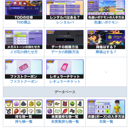
TOD廃止
レンタルパ
色違いポケモン
メガ石の持たせ方
データの削除方法
降格はする？
-
ファストクーポン
レギュラーチケット
データベース
持ち物一覧
未実装持ち物一覧
衣装一覧