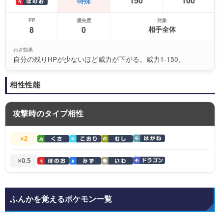
150
100
特殊
PP
優先度
対象
8
0
相手全体
わざ効果
自分の残りHPが少ないほど威力が下がる。威力1-150。
相性性能
攻撃時のタイプ相性
×2
×0.5
ふんかを覚えるポケモン一覧