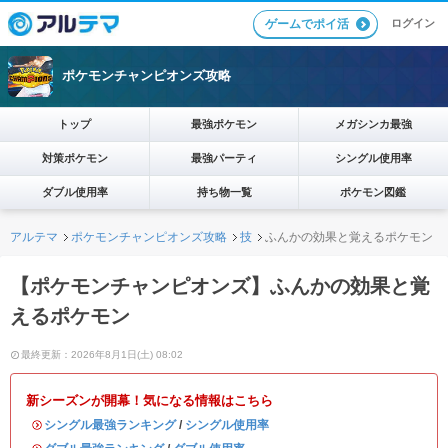
ログイン
ゲームでポイ活
ポケモンチャンピオンズ攻略
トップ
最強ポケモン
メガシンカ最強
対策ポケモン
最強パーティ
シングル使用率
ダブル使用率
持ち物一覧
ポケモン図鑑
アルテマ
ポケモンチャンピオンズ攻略
技
ふんかの効果と覚えるポケモン
【ポケモンチャンピオンズ】ふんかの効果と覚
えるポケモン
最終更新：2026年8月1日(土) 08:02
新シーズンが開幕！気になる情報はこちら
・
シングル最強ランキング
/
シングル使用率