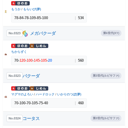
もうか
/
もらいび(夢)
78
-
84
-
78
-
109
-
85
-
100
|
534
メガバクーダ
No.0323
第6世代(XY)
ちからずく
70
-
120
-
100
-
145
-
105
-
20
|
560
バクーダ
No.0323
第3世代(ルビサファ)
マグマのよろい
/
ハードロック
/
いかりのつぼ(夢)
70
-
100
-
70
-
105
-
75
-
40
|
460
コータス
No.0324
第3世代(ルビサファ)