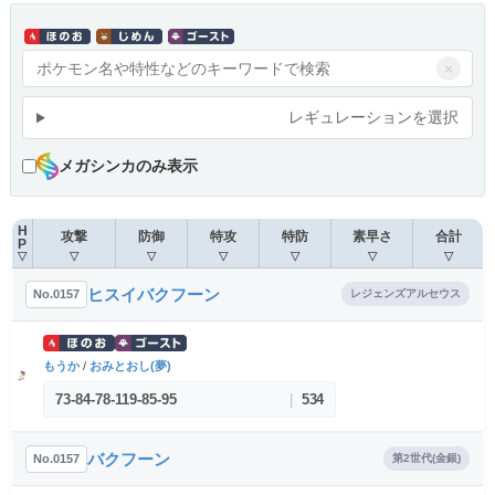
×
レギュレーションを選択
メガシンカのみ表示
H
攻撃
防御
特攻
特防
素早さ
合計
P
▽
▽
▽
▽
▽
▽
▽
ヒスイバクフーン
No.0157
レジェンズアルセウス
もうか
/
おみとおし(夢)
73
-
84
-
78
-
119
-
85
-
95
|
534
バクフーン
No.0157
第2世代(金銀)