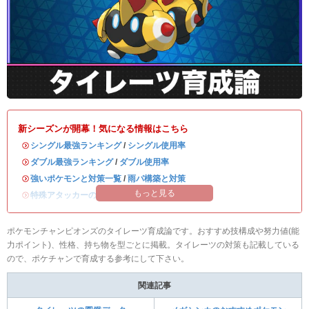
新シーズンが開幕！気になる情報はこちら
・
シングル最強ランキング
/
シングル使用率
・
ダブル最強ランキング
/
ダブル使用率
・
強いポケモンと対策一覧
/
雨パ構築と対策
もっと見る
・
特殊アタッカーのおすすめランキング
ポケモンチャンピオンズのタイレーツ育成論です。おすすめ技構成や努力値(能
力ポイント)、性格、持ち物を型ごとに掲載。タイレーツの対策も記載している
ので、ポケチャンで育成する参考にして下さい。
関連記事