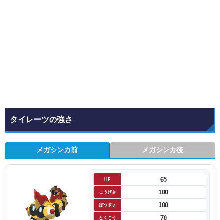
タイレーツの強さ
メガシンカ前
メガシンカ後
65
HP
100
こうげき
100
ぼうぎょ
70
とくこう