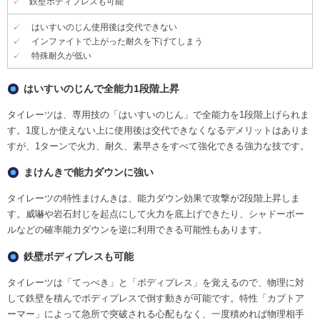
✓
鉄壁ボディプレスも可能
✓
はいすいのじん使用後は交代できない
✓
インファイトで上がった耐久を下げてしまう
✓
特殊耐久が低い
はいすいのじんで全能力1段階上昇
タイレーツは、専用技の「はいすいのじん」で全能力を1段階上げられま
す。1度しか使えない上に使用後は交代できなくなるデメリットはありま
すが、1ターンで火力、耐久、素早さをすべて強化できる強力な技です。
まけんきで能力ダウンに強い
タイレーツの特性まけんきは、能力ダウン効果で攻撃が2段階上昇しま
す。威嚇や岩石封じを起点にして火力を底上げできたり、シャドーボー
ルなどの確率能力ダウンを逆に利用できる可能性もあります。
鉄壁ボディプレスも可能
タイレーツは「てっぺき」と「ボディプレス」を覚えるので、物理に対
して鉄壁を積んでボディプレスで倒す動きが可能です。特性「カブトア
ーマー」によって急所で突破される心配もなく、一度積めれば物理相手