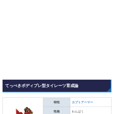
てっぺきボディプレ型タイレーツ育成論
特性
カブトアーマー
性格
わんぱく