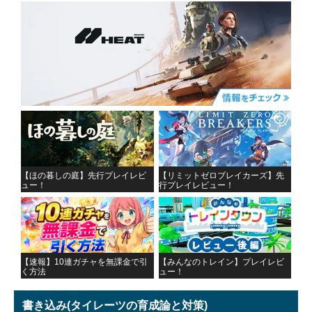
【ほの暮しの庭】先行プレイレビ
【リミットゼロブレイカーズ】先
ュー！
行プレイレビュー！
【速報】10連ガチャを無課金で引
【みんなのトレイン】プレイレビ
く方法
ュー！
書き込み
(タイレーツの育成論と対策)