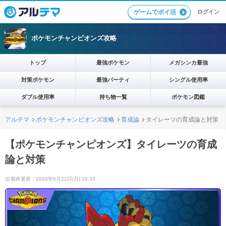
ログイン
ゲームでポイ活
ポケモンチャンピオンズ攻略
トップ
最強ポケモン
メガシンカ最強
対策ポケモン
最強パーティ
シングル使用率
ダブル使用率
持ち物一覧
ポケモン図鑑
アルテマ
ポケモンチャンピオンズ攻略
育成論
タイレーツの育成論と対策
【ポケモンチャンピオンズ】タイレーツの育成
論と対策
最終更新：2026年6月22日(月) 16:33