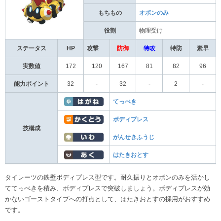
もちもの
オボンのみ
役割
物理受け
ステータス
HP
攻撃
防御
特攻
特防
素早
実数値
172
120
167
81
82
96
能力ポイント
32
-
32
-
2
-
てっぺき
ボディプレス
技構成
がんせきふうじ
はたきおとす
タイレーツの鉄壁ボディプレス型です。耐久振りとオボンのみを活かし
ててっぺきを積み、ボディプレスで突破しましょう。ボディプレスが効
かないゴーストタイプへの打点として、はたきおとすの採用がおすすめ
です。