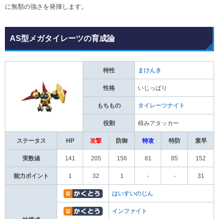
に無類の強さを発揮します。
AS型メガタイレーツの育成論
特性
まけんき
性格
いじっぱり
もちもの
タイレーツナイト
役割
積みアタッカー
ステータス
HP
攻撃
防御
特攻
特防
素早
実数値
141
205
156
81
85
152
能力ポイント
1
32
1
-
-
31
はいすいのじん
インファイト