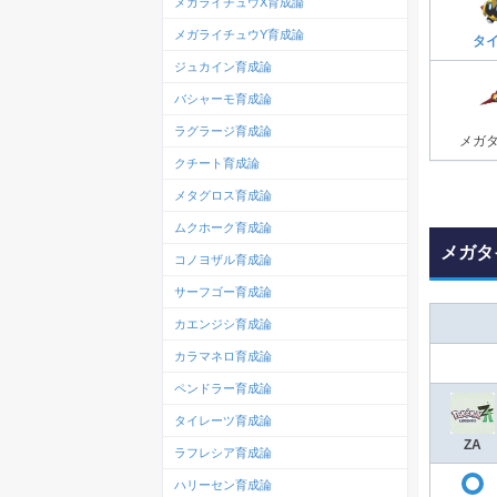
メガライチュウX育成論
メガライチュウY育成論
タ
ジュカイン育成論
バシャーモ育成論
ラグラージ育成論
メガ
クチート育成論
メタグロス育成論
ムクホーク育成論
メガタ
コノヨザル育成論
サーフゴー育成論
カエンジシ育成論
カラマネロ育成論
ペンドラー育成論
タイレーツ育成論
ZA
ラフレシア育成論
ハリーセン育成論