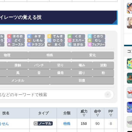
イレーツの覚える技
コ
物理
特殊
変化
接触
パンチ
切り
噛み
波動
風
音
爆発
踊り
粉
メンタル
回復
×
威力
命中
PP
技名
タイプ
分類
▽
▽
▽
うせん
特殊
150
90
8