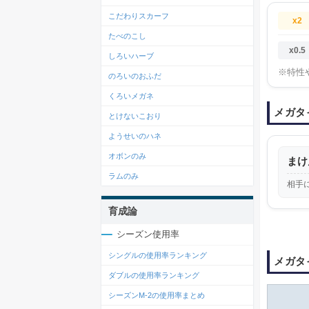
こだわりスカーフ
x2
たべのこし
x0.5
しろいハーブ
※特性
のろいのおふだ
くろいメガネ
メガタ
とけないこおり
ようせいのハネ
オボンのみ
まけ
ラムのみ
相手
育成論
シーズン使用率
シングルの使用率ランキング
メガタ
ダブルの使用率ランキング
シーズンM-2の使用率まとめ