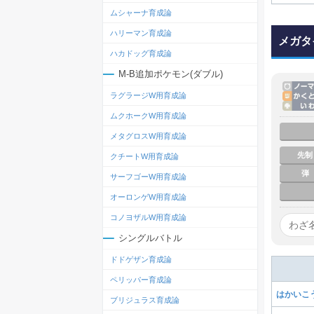
ムシャーナ育成論
ハリーマン育成論
メガタ
ハカドッグ育成論
M-B追加ポケモン(ダブル)
ラグラージW用育成論
ムクホークW用育成論
メタグロスW用育成論
先制
クチートW用育成論
弾
サーフゴーW用育成論
オーロンゲW用育成論
コノヨザルW用育成論
シングルバトル
ドドゲザン育成論
ペリッパー育成論
はかいこ
ブリジュラス育成論