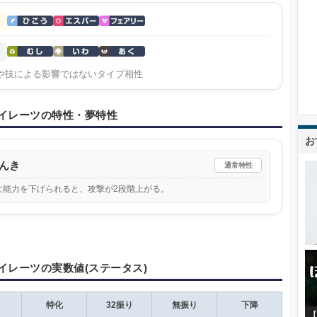
や技による影響ではないタイプ相性
イレーツの特性・夢特性
お
んき
通常特性
に能力を下げられると、攻撃が2段階上がる。
イレーツの実数値(ステータス)
特化
32振り
無振り
下降
【