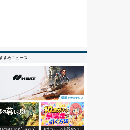
すすめニュース
ほの暮しの庭】先行プ
10連ガチャを無課金で引