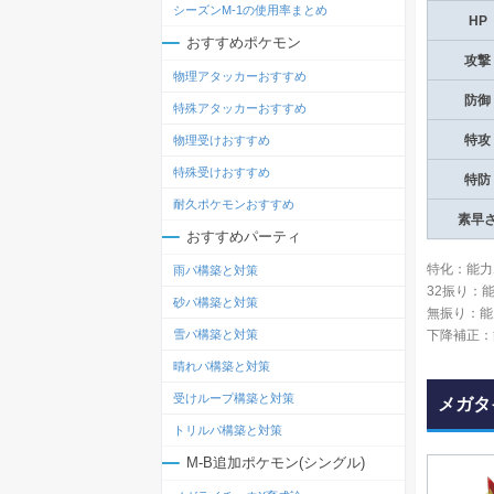
シーズンM-1の使用率まとめ
HP
おすすめポケモン
攻撃
物理アタッカーおすすめ
防御
特殊アタッカーおすすめ
特攻
物理受けおすすめ
特殊受けおすすめ
特防
耐久ポケモンおすすめ
素早
おすすめパーティ
特化：能力
雨パ構築と対策
32振り：
砂パ構築と対策
無振り：能
下降補正：
雪パ構築と対策
晴れパ構築と対策
受けループ構築と対策
メガタ
トリルパ構築と対策
M-B追加ポケモン(シングル)