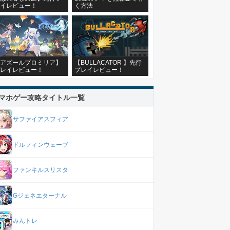
イレビュー！
く方法
アズールプロミリア】
【BULLACATOR 】先行
レイレビュー！
プレイレビュー！
マホゲー攻略タイトル一覧
サファイアスフィア
ドルフィンウェーブ
ファンキルスリスタ
Gジェネエターナル
みんトレ