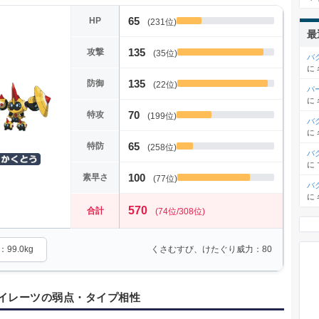
65
HP
(231位)
最
135
攻撃
(35位)
バ
に
135
防御
(22位)
パ
に
70
特攻
(199位)
バ
に
65
特防
(258位)
バ
に
100
素早さ
(77位)
バ
に
570
合計
(74位/308位)
99.0kg
くさむすび、けたぐり威力：80
イレーツの弱点・タイプ相性