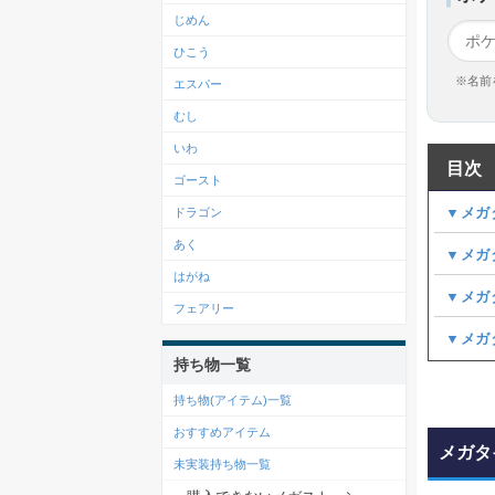
じめん
ひこう
※名前
エスパー
むし
いわ
目次
ゴースト
▼メガ
ドラゴン
あく
▼メガ
はがね
▼メガ
フェアリー
▼メガ
持ち物一覧
持ち物(アイテム)一覧
おすすめアイテム
メガタ
未実装持ち物一覧