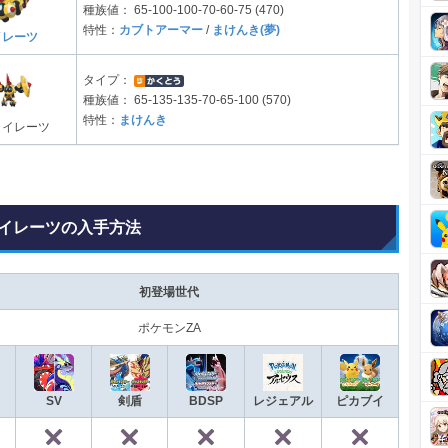
種族値：
65-100-100-70-60-75 (470)
特性：
カブトアーマー
/
まけんき(夢)
イレーツ
タイプ：
種族値：
65-135-135-70-65-100 (570)
特性：
まけんき
タイレーツ
イレーツの入手方法
初登場世代
ポケモンZA
SV
剣盾
BDSP
レジェアル
ピカブイ
✕
✕
✕
✕
✕
◯