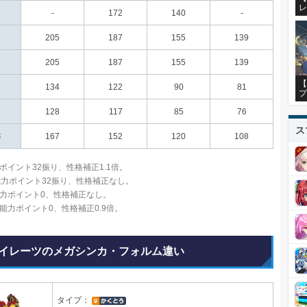
レ
-
172
140
-
205
187
155
139
205
187
155
139
【
134
122
90
81
プ
128
117
85
76
ス
さ
167
152
120
108
ポイント32振り、性格補正1.1倍。
能力ポイント32振り、性格補正なし。
力ポイント0、性格補正なし。
能力ポイント0、性格補正0.9倍。
イレーツのメガシンカ・フォルム違い
タイプ：