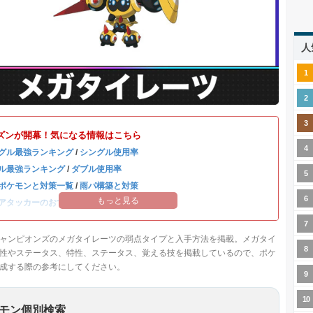
人
ズンが開幕！気になる情報はこちら
グル最強ランキング
/
シングル使用率
ル最強ランキング
/
ダブル使用率
ポケモンと対策一覧
/
雨パ構築と対策
もっと見る
アタッカーのおすすめランキング
ャンピオンズのメガタイレーツの弱点タイプと入手方法を掲載。メガタイ
性やステータス、特性、ステータス、覚える技を掲載しているので、ポケ
成する際の参考にしてください。
モン個別検索