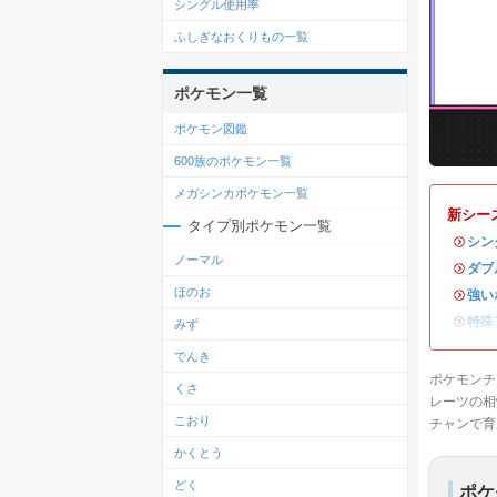
シングル使用率
ふしぎなおくりもの一覧
ポケモン一覧
ポケモン図鑑
600族のポケモン一覧
メガシンカポケモン一覧
新シー
タイプ別ポケモン一覧
・
シン
ノーマル
・
ダブ
ほのお
・
強い
・
特殊
みず
でんき
ポケモンチ
くさ
レーツの相
こおり
チャンで育
かくとう
どく
ポケ