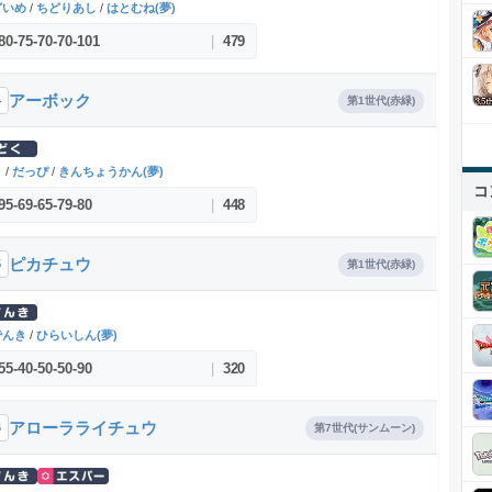
どいめ
/
ちどりあし
/
はとむね(夢)
80
-
75
-
70
-
70
-
101
|
479
アーボック
4
第1世代(赤緑)
く
/
だっぴ
/
きんちょうかん(夢)
コ
95
-
69
-
65
-
79
-
80
|
448
ピカチュウ
5
第1世代(赤緑)
でんき
/
ひらいしん(夢)
55
-
40
-
50
-
50
-
90
|
320
アローラライチュウ
6
第7世代(サンムーン)