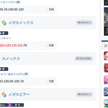
か
/
サンパワー(夢)
レ
84
-
78
-
109
-
85
-
100
|
534
メガカメックス
9
第6世代(XY)
【
プ
ランチャー
103
-
120
-
135
-
115
-
78
|
630
ス
カメックス
9
第1世代(赤緑)
りゅう
/
あめうけざら(夢)
83
-
100
-
85
-
105
-
78
|
530
メガスピアー
5
第6世代(XY)