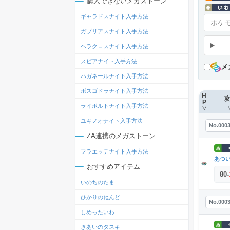
購入できないメガストーン
ギャラドスナイト入手方法
ガブリアスナイト入手方法
ヘラクロスナイト入手方法
スピアナイト入手方法
メ
ハガネールナイト入手方法
ボスゴドラナイト入手方法
H
攻
P
ライボルトナイト入手方法
▽
ユキノオナイト入手方法
No.000
ZA連携のメガストーン
フラエッテナイト入手方法
あつ
おすすめアイテム
80
-
いのちのたま
ひかりのねんど
No.000
しめったいわ
きあいのタスキ