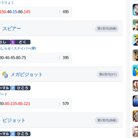
おうりょく
150
-
40
-
15
-
80
-
145
|
495
スピアー
5
第1世代(赤緑)
のしらせ
/
スナイパー(夢)
90
-
40
-
45
-
80
-
75
|
395
メガピジョット
8
第6世代(XY)
ガード
80
-
80
-
135
-
80
-
121
|
579
ピジョット
8
第1世代(赤緑)