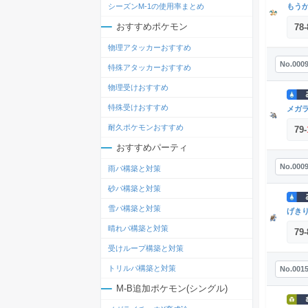
もう
シーズンM-1の使用率まとめ
おすすめポケモン
78
-
物理アタッカーおすすめ
No.000
特殊アタッカーおすすめ
物理受けおすすめ
特殊受けおすすめ
メガ
耐久ポケモンおすすめ
79
-
おすすめパーティ
No.000
雨パ構築と対策
砂パ構築と対策
雪パ構築と対策
げき
晴れパ構築と対策
79
-
受けループ構築と対策
トリルパ構築と対策
No.001
M-B追加ポケモン(シングル)