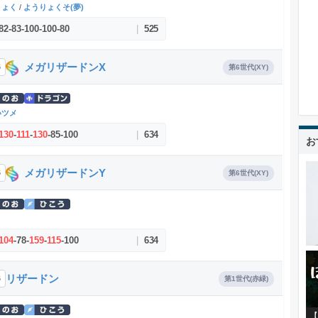
りょく
/
ようりょくそ(夢)
82
-
83
-
100
-
100
-
80
|
525
メガリザードンX
6
第6世代(XY)
いツメ
130
-
111
-
130
-
85
-
100
|
634
お
メガリザードンY
6
第6世代(XY)
り
104
-
78
-
159
-
115
-
100
|
634
リザードン
6
第1世代(赤緑)
【