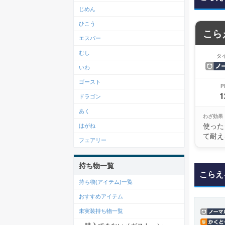
じめん
ひこう
こら
エスパー
むし
タ
いわ
ゴースト
P
1
ドラゴン
あく
わざ効果
使った
はがね
て耐え
フェアリー
持ち物一覧
こらえ
持ち物(アイテム)一覧
おすすめアイテム
未実装持ち物一覧