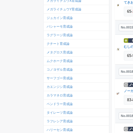
メガライチュウX育成論
てき
メガライチュウY育成論
65
-
ジュカイン育成論
バシャーモ育成論
No.001
ラグラージ育成論
クチート育成論
むし
メタグロス育成論
65
-
ムクホーク育成論
コノヨザル育成論
No.001
サーフゴー育成論
カエンジシ育成論
ノー
カラマネロ育成論
83
-
ペンドラー育成論
タイレーツ育成論
No.001
ラフレシア育成論
ハリーセン育成論