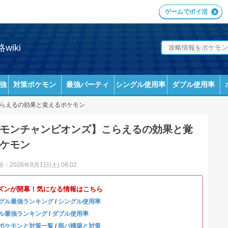
ゲームでポイ活
iki
強
対策ポケモン
最強パーティ
シングル使用率
ダブル使用率
らえるの効果と覚えるポケモン
モンチャンピオンズ】こらえるの効果と覚
ケモン
：2026年8月1日(土) 08:02
ズンが開幕！気になる情報はこちら
グル最強ランキング
/
シングル使用率
ル最強ランキング
/
ダブル使用率
ポケモンと対策一覧
/
雨パ構築と対策