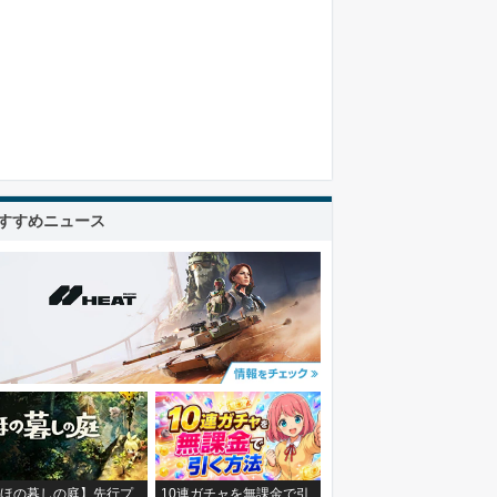
すすめニュース
ほの暮しの庭】先行プ
10連ガチャを無課金で引