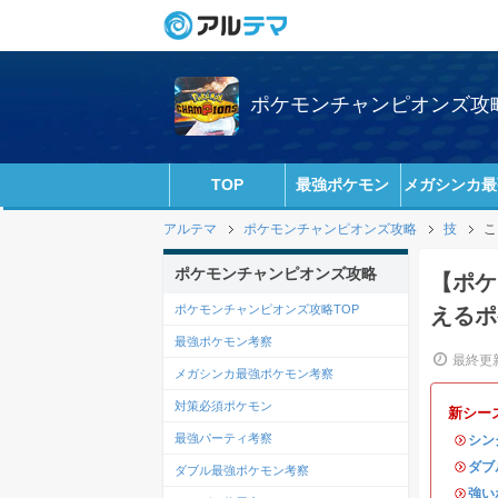
ポケモンチャンピオンズ攻略w
TOP
最強ポケモン
メガシンカ最
アルテマ
ポケモンチャンピオンズ攻略
技
こ
ポケモンチャンピオンズ攻略
【ポケ
ポケモンチャンピオンズ攻略TOP
えるポ
最強ポケモン考察
最終更新
メガシンカ最強ポケモン考察
対策必須ポケモン
新シー
最強パーティ考察
・
シン
・
ダブ
ダブル最強ポケモン考察
・
強い