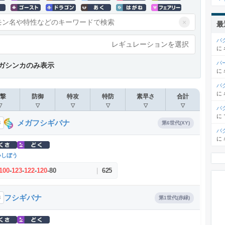
×
最
バ
レギュレーションを選択
に
パ
ガシンカのみ表示
に
バ
に
撃
防御
特攻
特防
素早さ
合計
▽
▽
▽
▽
▽
▽
バ
に
メガフシギバナ
3
第6世代(XY)
バ
に
いしぼう
100
-
123
-
122
-
120
-
80
|
625
フシギバナ
3
第1世代(赤緑)