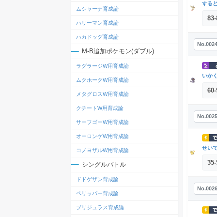
する
ムシャーナ育成論
83
-
ハリーマン育成論
ハカドッグ育成論
No.002
M-B追加ポケモン(ダブル)
ラグラージW用育成論
いか
ムクホークW用育成論
60
-
メタグロスW用育成論
クチートW用育成論
No.002
サーフゴーW用育成論
オーロンゲW用育成論
せい
コノヨザルW用育成論
35
-
シングルバトル
ドドゲザン育成論
No.002
ペリッパー育成論
ブリジュラス育成論