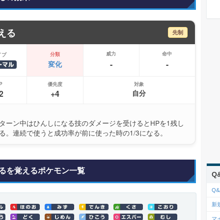
える
先制
威力
命中
分類
イプ
-
-
変化
P
優先度
対象
2
+4
自分
ターン中はひんしになる技のダメージを受けるとHPを1残し
る。連続で使うと成功率が前に使った時の1/3になる。
るを覚えるポケモン一覧
Q
Q&
新
マ