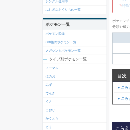
シングル使用率
・
特殊
ふしぎなおくりもの一覧
ポケモンチ
ポケモン一覧
分類や威力
ポケモン図鑑
600族のポケモン一覧
メガシンカポケモン一覧
タイプ別ポケモン一覧
ノーマル
目次
ほのお
みず
▼こら
でんき
▼こら
くさ
こおり
かくとう
どく
こらえ