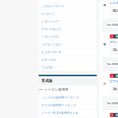
しん
こだわりスカーフ
80
-
たべのこし
しろいハーブ
No.000
のろいのおふだ
くろいメガネ
かた
とけないこおり
78
-
ようせいのハネ
オボンのみ
No.000
ラムのみ
育成論
ひで
78
-
シーズン使用率
シングルの使用率ランキング
No.000
ダブルの使用率ランキング
シーズンM-2の使用率まとめ