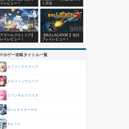
イレビュー！
く方法
アズールプロミリア】
【BULLACATOR 】先行
レイレビュー！
プレイレビュー！
マホゲー攻略タイトル一覧
サファイアスフィア
ドルフィンウェーブ
ファンキルスリスタ
Gジェネエターナル
みんトレ