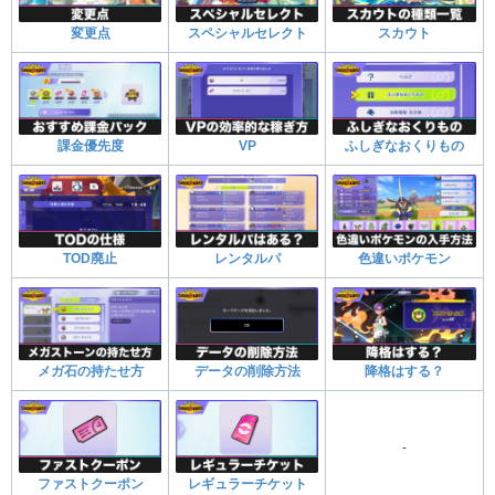
変更点
スペシャルセレクト
スカウト
課金優先度
VP
ふしぎなおくりもの
TOD廃止
レンタルパ
色違いポケモン
メガ石の持たせ方
データの削除方法
降格はする？
-
ファストクーポン
レギュラーチケット