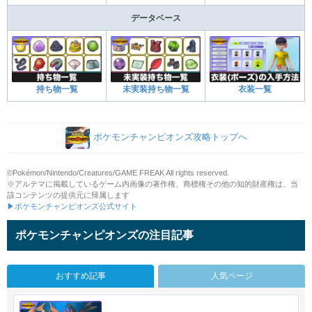
データベース
持ち物一覧
未実装持ち物一覧
衣装一覧
ポケモンチャンピオンズ攻略トップへ
©Pokémon/Nintendo/Creatures/GAME FREAK All rights reserved.
※アルテマに掲載しているゲーム内画像の著作権、商標権その他の知的財産権は、当
該コンテンツの提供元に帰属します
▶ポケモンチャンピオンズ公式サイト
ポケモンチャンピオンズの注目記事
おすすめ記事
人気ページ