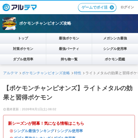
ログイン
ゲームでポイ活
ポケモンチャンピオンズ攻略
トップ
最強ポケモン
メガシンカ最強
対策ポケモン
最強パーティ
シングル使用率
ダブル使用率
持ち物一覧
ポケモン図鑑
アルテマ
ポケモンチャンピオンズ攻略
特性
ライトメタルの効果と習得ポケ
【ポケモンチャンピオンズ】ライトメタルの効
果と習得ポケモン
最終更新：2026年8月1日(土) 08:02
新シーズンが開幕！気になる情報はこちら
・
シングル最強ランキング
/
シングル使用率