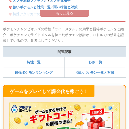
・
ダブル最強ランキング
/
ダブル使用率
・
強いポケモンと対策一覧
/
雨パ構築と対策
もっと見る
・
特殊アタッカーのおすすめランキング
ポケモンチャンピオンズの特性「ライトメタル」の効果と習得ポケモンをご紹
介。ポケチャンでライトメタルを持ったポケモンは誰か、バトルでの効果を記
載しているので、参考にしてください。
関連記事
特性一覧
わざ一覧
最強ポケモンランキング
強いポケモン一覧と対策
ゲームをプレイして課金代を稼ごう！