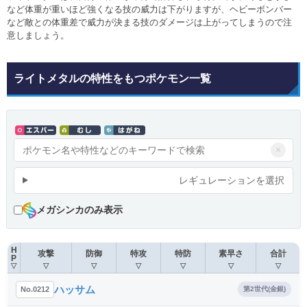
など体重が重いほど強くなる技の威力は下がりますが、ヘビーボンバー
など敵との体重差で威力が決まる技のダメージは上がってしまうので注
意しましょう。
ライトメタルの特性をもつポケモン一覧
×
レギュレーションを選択
メガシンカのみ表示
H
攻撃
防御
特攻
特防
素早さ
合計
P
▽
▽
▽
▽
▽
▽
▽
ハッサム
No.0212
第2世代(金銀)