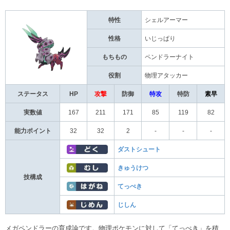
特性
シェルアーマー
性格
いじっぱり
もちもの
ペンドラーナイト
役割
物理アタッカー
ステータス
HP
攻撃
防御
特攻
特防
素早
実数値
167
211
171
85
119
82
能力ポイント
32
32
2
-
-
-
ダストシュート
きゅうけつ
技構成
てっぺき
じしん
メガペンドラーの育成論です。物理ポケモンに対して「てっぺき」を積