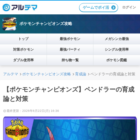
ログイン
ゲームでポイ活
ポケモンチャンピオンズ攻略
トップ
最強ポケモン
メガシンカ最強
対策ポケモン
最強パーティ
シングル使用率
ダブル使用率
持ち物一覧
ポケモン図鑑
アルテマ
ポケモンチャンピオンズ攻略
育成論
ペンドラーの育成論と対策
【ポケモンチャンピオンズ】ペンドラーの育成
論と対策
最終更新：2026年6月22日(月) 16:36