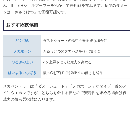
み、B上昇+シェルアーマーを活かして長期戦を挑みます。多少のダメー
ジは「きゅうけつ」で回復可能です。
おすすめ技候補
どくづき
ダストシュートの命中不安を嫌う場合に
メガホーン
きゅうけつの火力不足を補う場合に
つるぎのまい
Aを上昇させて決定力を高める
はいよるいちげき
敵のCを下げて特殊耐久の低さを補う
メガペンドラーは「ダストシュート」「メガホーン」がタイプ一致のメ
インウエポンですが、どちらも命中不安なので安定性を求める場合は低
威力の技も選択肢に入ります。