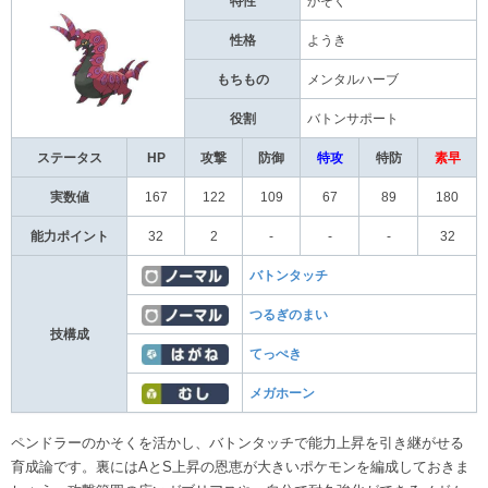
特性
かそく
性格
ようき
もちもの
メンタルハーブ
役割
バトンサポート
ステータス
HP
攻撃
防御
特攻
特防
素早
実数値
167
122
109
67
89
180
能力ポイント
32
2
-
-
-
32
バトンタッチ
つるぎのまい
技構成
てっぺき
メガホーン
ペンドラーのかそくを活かし、バトンタッチで能力上昇を引き継がせる
育成論です。裏にはAとS上昇の恩恵が大きいポケモンを編成しておきま