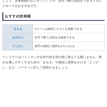
しょう。攻撃範囲の広いガブリアスや、自分で耐久強化ができるメガム
クホークがおすすめです。
おすすめ技候補
まもる
1ターンは確実にかそくを発動できる
みがわり
先手で撃てば安全を確保できる
どくびし
相手の後続に負荷をかけられる
ペンドラーはバトンタッチ以外の技を別の技に替えても構いません。積
みを通しやすくするための「まもる」や後続に負荷をかける「どくび
し」など、パーティに応じて習得させましょう。