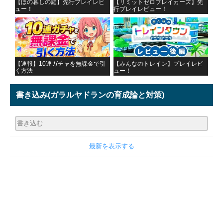
【ほの暮しの庭】先行プレイレビ
【リミットゼロブレイカーズ】先
ュー！
行プレイレビュー！
【速報】10連ガチャを無課金で引
【みんなのトレイン】プレイレビ
く方法
ュー！
書き込み
(ガラルヤドランの育成論と対策)
最新を表示する