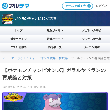
ログイン
ゲームでポイ活
ポケモンチャンピオンズ攻略
トップ
最強ポケモン
メガシンカ最強
対策ポケモン
最強パーティ
シングル使用率
ダブル使用率
持ち物一覧
ポケモン図鑑
アルテマ
ポケモンチャンピオンズ攻略
育成論
ガラルヤドランの育成論と対
【ポケモンチャンピオンズ】ガラルヤドランの
育成論と対策
最終更新：2026年6月30日(火) 19:02