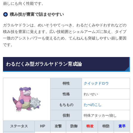
崩しにも向く性能です。
積み技が豊富で詰ませやすい
ガラルヤドランは、めいそうやてっぺき、わるだくみやドわすれなどの
積み技を豊富に覚えます。広い技範囲とシェルアームズに加え、タイプ
一致のアシストパワーも使えるため、てんねんも突破しやすい崩し要因
です。
わるだくみ型ガラルヤドラン育成論
特性
クイックドロウ
性格
れいせい
もちもの
たべのこし
役割
特殊アタッカー/崩し
ステータス
HP
攻撃
防御
特攻
特防
素早