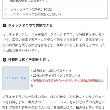
✓
積み技が豊富で詰ませやすい
✓
クイックドロウの効果が不安定
✓
ガラルヤドキングとの差別化が難しい
クイックドロウで先制できる
ガラルヤドランは、専用特性の「クイックドロウ」が特徴的なポケモン
です。30%の確率で素早さに関係なく先制できる特性で、確率次第です
が不利対面を覆せる性能を持ちます。居座りに向く技も覚えるので、試
行回数も稼ぎやすいです。
技範囲は広く先制技も持つ
・威力90命中100の特殊どく技
・20%の確率で相手をどく状態にする
シェルアームズ
・
物理技である方がダメージが大きい場合は物理技にな
る
ガラルヤドランは一致技のほか、ほのお技やこおり技などのサブウェポ
ンも習得します。専用技の「シェルアームズ」も自分と相手の能力を比
較して物理と特殊を自動で入れ替える優秀な技で、積み技も併せて受け