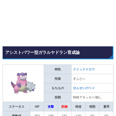
アシストパワー型ガラルヤドラン育成論
特性
クイックドロウ
性格
ずぶとい
もちもの
せんせいのツメ
役割
特殊アタッカー/崩し
ステータス
HP
攻撃
防御
特攻
特防
素早
実数値
202
108
161
120
92
50