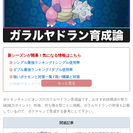
新シーズンが開幕！気になる情報はこちら
・
シングル最強ランキング
/
シングル使用率
・
ダブル最強ランキング
/
ダブル使用率
・
強いポケモンと対策一覧
/
雨パ構築と対策
もっと見る
・
特殊アタッカーのおすすめランキング
ポケモンチャンピオンズのガラルヤドラン育成論です。おすすめ技構成や努力
値(能力ポイント)、性格、持ち物を型ごとに掲載。ガラルヤドランの対策も記載
しているので、ポケチャンで育成する参考にして下さい。
関連記事