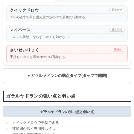
クイックドロウ
通常特性
30%の確率で同じ優先度の技の中で最初に行動する。
マイペース
通常特性
こんらん状態にならずいかくも効かない。
さいせいりょく
夢特性
手持ちに戻ると最大HPの1/3回復する。
▼ガラルヤドランの弱点タイプ(タップで開閉)
ガラルヤドランの強い点と弱い点
ガラルヤドランの強い点と弱い点
✓
クイックドロウで先制できる
✓
技範囲が広く専用技も持つ