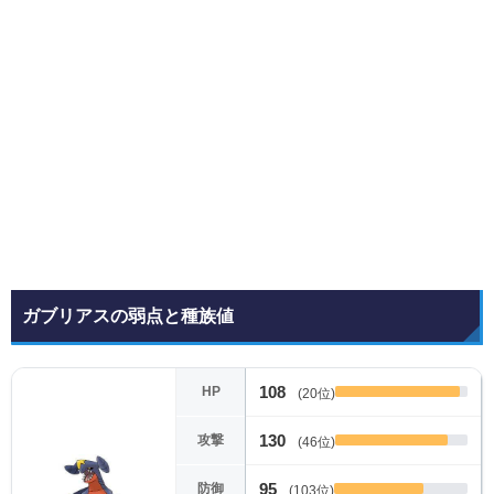
ガブリアスの弱点と種族値
108
HP
(20位)
130
攻撃
(46位)
95
防御
(103位)