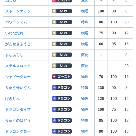
ねむる
変化
-
-
8
ストーンエッジ
物理
100
80
8
パワージェム
特殊
80
100
20
いわなだれ
物理
75
90
12
がんせきふうじ
物理
60
95
16
すなあらし
変化
-
-
8
ステルスロック
変化
-
-
20
シャドークロー
物理
70
100
16
りゅうせいぐん
特殊
130
90
8
げきりん
物理
120
100
12
ドラゴンダイブ
物理
100
75
12
りゅうのはどう
特殊
85
100
12
ドラゴンクロー
物理
80
100
16