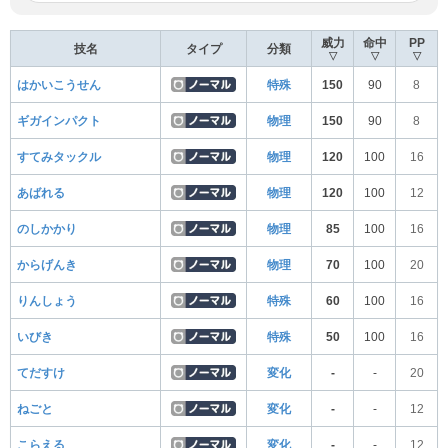
威力
命中
PP
技名
タイプ
分類
▽
▽
▽
はかいこうせん
特殊
150
90
8
ギガインパクト
物理
150
90
8
すてみタックル
物理
120
100
16
あばれる
物理
120
100
12
のしかかり
物理
85
100
16
からげんき
物理
70
100
20
りんしょう
特殊
60
100
16
いびき
特殊
50
100
16
てだすけ
変化
-
-
20
ねごと
変化
-
-
12
こらえる
変化
-
-
12