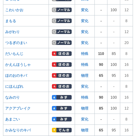
こわいかお
変化
-
100
12
まもる
変化
-
-
8
みがわり
変化
-
-
12
つるぎのまい
変化
-
-
20
だいもんじ
特殊
110
85
8
かえんほうしゃ
特殊
90
100
16
ほのおのキバ
物理
65
95
16
にほんばれ
変化
-
-
8
なみのり
特殊
90
100
16
アクアブレイク
物理
85
100
12
あまごい
変化
-
-
8
かみなりのキバ
物理
65
95
16