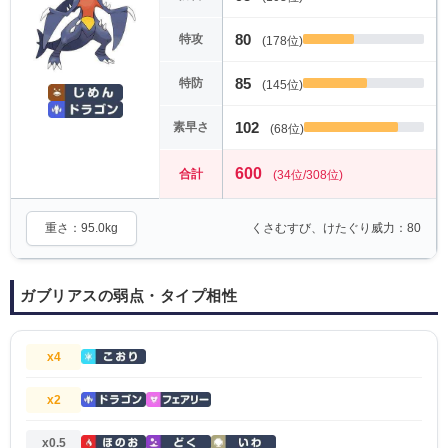
80
特攻
(178位)
85
特防
(145位)
102
素早さ
(68位)
600
合計
(34位/308位)
重さ：95.0kg
くさむすび、けたぐり威力：80
ガブリアスの弱点・タイプ相性
x4
x2
x0.5