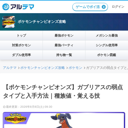
ログイン
ゲームでポイ活
ポケモンチャンピオンズ攻略
トップ
最強ポケモン
メガシンカ最強
対策ポケモン
最強パーティ
シングル使用率
ダブル使用率
持ち物一覧
ポケモン図鑑
アルテマ
ポケモンチャンピオンズ攻略
ポケモン
ガブリアスの弱点タイプと
【ポケモンチャンピオンズ】ガブリアスの弱点
タイプと入手方法｜種族値・覚える技
最終更新：2026年8月8日(土) 09:30