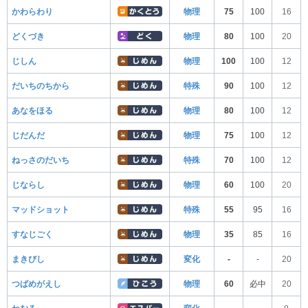
かわらわり
物理
75
100
16
どくづき
物理
80
100
20
じしん
物理
100
100
12
だいちのちから
特殊
90
100
12
あなをほる
物理
80
100
12
じだんだ
物理
75
100
12
ねっさのだいち
特殊
70
100
12
じならし
物理
60
100
20
マッドショット
特殊
55
95
16
すなじごく
物理
35
85
16
まきびし
変化
-
-
20
つばめがえし
物理
60
必中
20