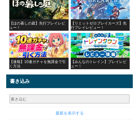
【ほの暮しの庭】先行プレイレビ
【リミットゼロブレイカーズ】先
ュー！
行プレイレビュー！
【速報】10連ガチャを無課金で引
【みんなのトレイン】プレイレビ
く方法
ュー！
書き込み
最新を表示する