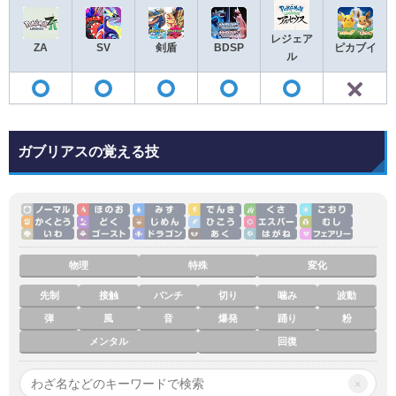
レジェア
ZA
SV
剣盾
BDSP
ピカブイ
ル
◯
◯
◯
◯
◯
ガブリアスの覚える技
物理
特殊
変化
先制
接触
パンチ
切り
噛み
波動
弾
風
音
爆発
踊り
粉
メンタル
回復
×