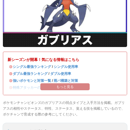
新シーズンが開幕！気になる情報はこちら
・
シングル最強ランキング
/
シングル使用率
・
ダブル最強ランキング
/
ダブル使用率
・
強いポケモンと対策一覧
/
雨パ構築と対策
もっと見る
・
特殊アタッカーのおすすめランキング
ポケモンチャンピオンズのガブリアスの弱点タイプと入手方法を掲載。ガブリ
アスの相性やステータス、特性、ステータス、覚える技を掲載しているので、
ポケチャンで育成する際の参考にしてください。