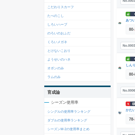
No.000
こだわりスカーフ
たべのこし
あつ
しろいハーブ
80
-
のろいのおふだ
くろいメガネ
No.000
とけないこおり
ようせいのハネ
しん
オボンのみ
80
-
ラムのみ
No.000
育成論
シーズン使用率
かた
シングルの使用率ランキング
78
-
ダブルの使用率ランキング
シーズンM-2の使用率まとめ