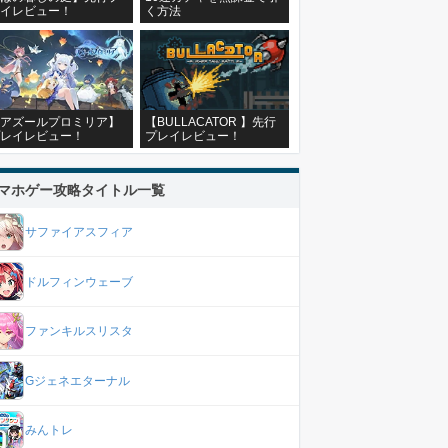
イレビュー！
く方法
アズールプロミリア】
【BULLACATOR 】先行
レイレビュー！
プレイレビュー！
マホゲー攻略タイトル一覧
サファイアスフィア
ドルフィンウェーブ
ファンキルスリスタ
Gジェネエターナル
みんトレ