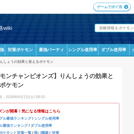
ゲームでポイ活
iki
強
対策ポケモン
最強パーティ
シングル使用率
ダブル使用率
んしょうの効果と覚えるポケモン
モンチャンピオンズ】りんしょうの効果と
ポケモン
：2026年8月1日(土) 08:02
ズンが開幕！気になる情報はこちら
グル最強ランキング
/
シングル使用率
ル最強ランキング
/
ダブル使用率
ポケモンと対策一覧
/
雨パ構築と対策