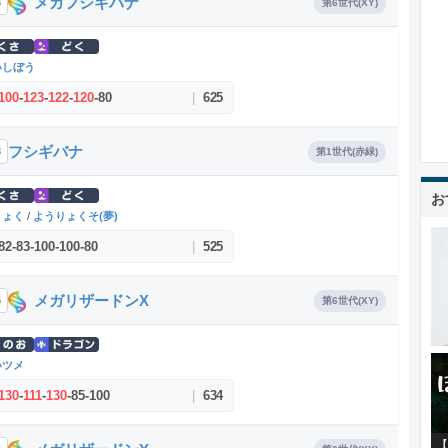
メガフシギバナ
3
第6世代(XY)
いしぼう
100
-
123
-
122
-
120
-
80
|
625
フシギバナ
3
第1世代(赤緑)
お
りょく
/
ようりょくそ(夢)
82
-
83
-
100
-
100
-
80
|
525
メガリザードンX
6
第6世代(XY)
いツメ
130
-
111
-
130
-
85
-
100
|
634
【