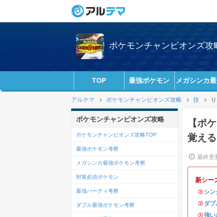
ポケモンチャンピオンズ攻略w
TOP
最強ポケモン
メガシンカ最
アルテマ
ポケモンチャンピオンズ攻略
技
り
ポケモンチャンピオンズ攻略
【ポケ
ポケモンチャンピオンズ攻略TOP
覚える
最強ポケモン考察
最終更新
メガシンカ最強ポケモン考察
対策必須ポケモン
新シー
最強パーティ考察
・
シン
・
ダブ
ダブル最強ポケモン考察
・
強い