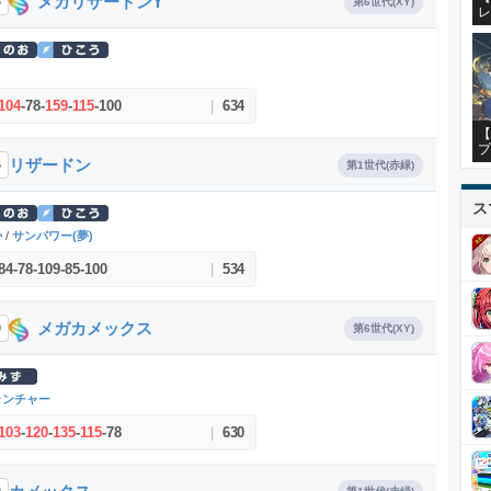
メガリザードンY
6
第6世代(XY)
レ
り
104
-
78
-
159
-
115
-
100
|
634
【
プ
リザードン
6
第1世代(赤緑)
ス
か
/
サンパワー(夢)
84
-
78
-
109
-
85
-
100
|
534
メガカメックス
9
第6世代(XY)
ランチャー
103
-
120
-
135
-
115
-
78
|
630