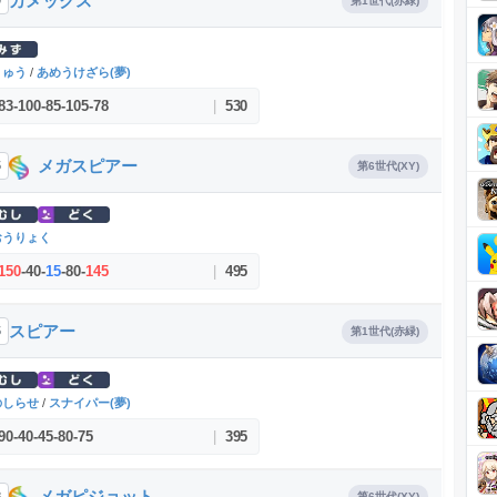
カメックス
9
第1世代(赤緑)
りゅう
/
あめうけざら(夢)
83
-
100
-
85
-
105
-
78
|
530
メガスピアー
5
第6世代(XY)
おうりょく
150
-
40
-
15
-
80
-
145
|
495
スピアー
5
第1世代(赤緑)
のしらせ
/
スナイパー(夢)
90
-
40
-
45
-
80
-
75
|
395
メガピジョット
8
第6世代(XY)