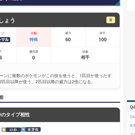
しょう
音
威力
命中
分類
イプ
60
100
特殊
P
優先度
対象
6
0
相手
ーンに複数のポケモンがこの技を使うと、1匹目が使ったす
2匹目以降が使う。2匹目以降の威力は2倍になる。
能
Q
時のタイプ相性
Q&
新
マ