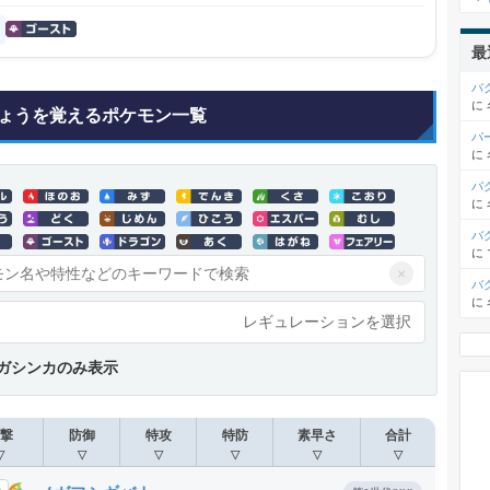
最
バ
に
ょうを覚えるポケモン一覧
パ
に
バ
に
バ
に
×
バ
に
レギュレーションを選択
ガシンカのみ表示
撃
防御
特攻
特防
素早さ
合計
▽
▽
▽
▽
▽
▽