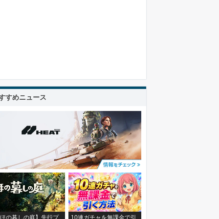
すすめニュース
ほの暮しの庭】先行プ
10連ガチャを無課金で引