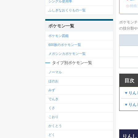
シングル使用率
・
特殊
ふしぎなおくりもの一覧
ポケモンチ
ポケモン一覧
の技分類や
ポケモン図鑑
600族のポケモン一覧
メガシンカポケモン一覧
タイプ別ポケモン一覧
ノーマル
目次
ほのお
みず
▼りん
でんき
▼りん
くさ
こおり
かくとう
どく
りんし