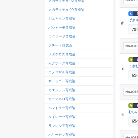
No.000
メガライチュウX育成論
メガライチュウY育成論
ジュカイン育成論
げき
バシャーモ育成論
79
-
ラグラージ育成論
クチート育成論
No.001
メタグロス育成論
ムクホーク育成論
てき
コノヨザル育成論
65
-
サーフゴー育成論
カエンジシ育成論
No.001
カラマネロ育成論
ペンドラー育成論
むし
タイレーツ育成論
65
-
ラフレシア育成論
ハリーセン育成論
No.001