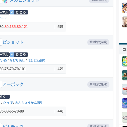
ガード
80
-
80
-
135
-
80
-
121
|
579
ピジョット
8
第1世代(赤緑)
コ
どいめ
/
ちどりあし
/
はとむね(夢)
80
-
75
-
70
-
70
-
101
|
479
アーボック
4
第1世代(赤緑)
く
/
だっぴ
/
きんちょうかん(夢)
95
-
69
-
65
-
79
-
80
|
448
ピカチュウ
5
第1世代(赤緑)