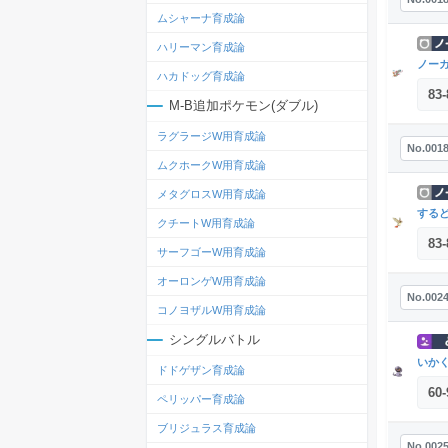
ムシャーナ育成論
ハリーマン育成論
ノー
ハカドッグ育成論
83
-
M-B追加ポケモン(ダブル)
ラグラージW用育成論
No.001
ムクホークW用育成論
メタグロスW用育成論
する
クチートW用育成論
83
-
サーフゴーW用育成論
オーロンゲW用育成論
No.002
コノヨザルW用育成論
シングルバトル
いか
ドドゲザン育成論
60
-
ペリッパー育成論
ブリジュラス育成論
No.002