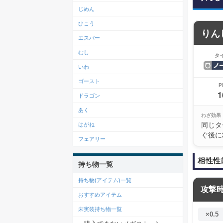
じめん
ひこう
りん
エスパー
むし
タ
いわ
ゴースト
P
1
ドラゴン
あく
わざ効果
同じタ
はがね
ぐ後に
フェアリー
相性性
持ち物一覧
持ち物(アイテム)一覧
攻撃
おすすめアイテム
未実装持ち物一覧
×0.5