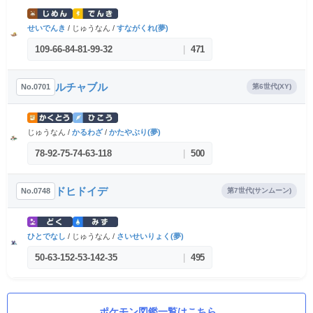
せいでんき
/ じゅうなん /
すながくれ(夢)
109
-
66
-
84
-
81
-
99
-
32
|
471
ルチャブル
No.0701
第6世代(XY)
じゅうなん /
かるわざ
/
かたやぶり(夢)
78
-
92
-
75
-
74
-
63
-
118
|
500
ドヒドイデ
No.0748
第7世代(サンムーン)
ひとでなし
/ じゅうなん /
さいせいりょく(夢)
50
-
63
-
152
-
53
-
142
-
35
|
495
ポケモン図鑑一覧はこちら