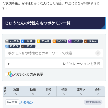
た状態を後から特性じゅうなんにした場合、即座にまひが解除されま
す。
じゅうなんの特性をもつポケモン一覧
×
レギュレーションを選択
メガシンカのみ表示
H
攻撃
防御
特攻
特防
素早さ
合計
P
▽
▽
▽
▽
▽
▽
▽
メタモン
No.0132
第1世代(赤緑)