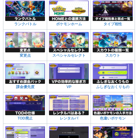
ランクバトル
ポケモンホーム
タイプ相性
変更点
スペシャルセレクト
スカウト
課金優先度
VP
ふしぎなおくりもの
TOD廃止
レンタルパ
色違いポケモン