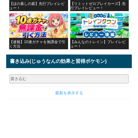
【ほの暮しの庭】先行プレイレビ
【リミットゼロブレイカーズ】先
ュー！
行プレイレビュー！
【速報】10連ガチャを無課金で引
【みんなのトレイン】プレイレビ
く方法
ュー！
書き込み
(じゅうなんの効果と習得ポケモン)
最新を表示する