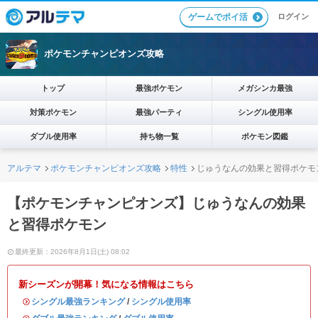
ログイン
ゲームでポイ活
ポケモンチャンピオンズ攻略
トップ
最強ポケモン
メガシンカ最強
対策ポケモン
最強パーティ
シングル使用率
ダブル使用率
持ち物一覧
ポケモン図鑑
アルテマ
ポケモンチャンピオンズ攻略
特性
じゅうなんの効果と習得ポケモ
【ポケモンチャンピオンズ】じゅうなんの効果
と習得ポケモン
最終更新：2026年8月1日(土) 08:02
新シーズンが開幕！気になる情報はこちら
・
シングル最強ランキング
/
シングル使用率