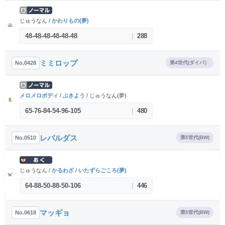
じゅうなん /
かわりもの(夢)
48
-
48
-
48
-
48
-
48
-
48
|
288
ミミロップ
No.0428
第4世代(ダイパ）
メロメロボディ
/
ぶきよう
/ じゅうなん(夢)
65
-
76
-
84
-
54
-
96
-
105
|
480
レパルダス
No.0510
第5世代(BW)
じゅうなん /
かるわざ
/
いたずらごころ(夢)
64
-
88
-
50
-
88
-
50
-
106
|
446
マッギョ
No.0618
第5世代(BW)