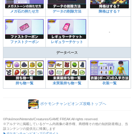
メガ石の持たせ方
データの削除方法
降格はする？
-
ファストクーポン
レギュラーチケット
データベース
持ち物一覧
未実装持ち物一覧
衣装一覧
ポケモンチャンピオンズ攻略トップへ
©Pokémon/Nintendo/Creatures/GAME FREAK All rights reserved.
※アルテマに掲載しているゲーム内画像の著作権、商標権その他の知的財産権は、当
該コンテンツの提供元に帰属します
▶ポケモンチャンピオンズ公式サイト