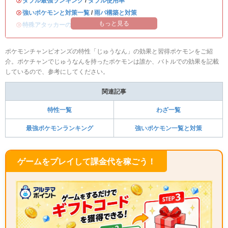
・
ダブル最強ランキング
/
ダブル使用率
・
強いポケモンと対策一覧
/
雨パ構築と対策
もっと見る
・
特殊アタッカーのおすすめランキング
ポケモンチャンピオンズの特性「じゅうなん」の効果と習得ポケモンをご紹
介。ポケチャンでじゅうなんを持ったポケモンは誰か、バトルでの効果を記載
しているので、参考にしてください。
関連記事
特性一覧
わざ一覧
最強ポケモンランキング
強いポケモン一覧と対策
ゲームをプレイして課金代を稼ごう！