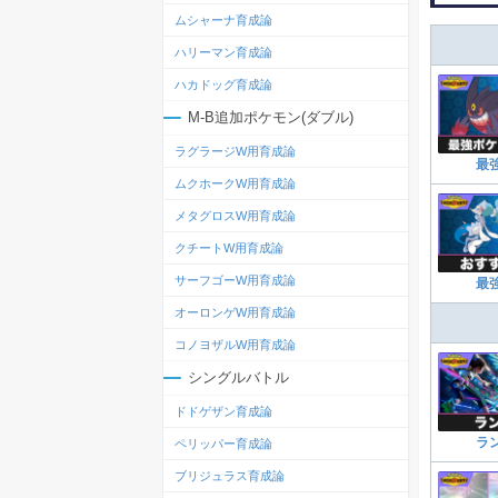
ムシャーナ育成論
ハリーマン育成論
ハカドッグ育成論
M-B追加ポケモン(ダブル)
ラグラージW用育成論
最
ムクホークW用育成論
メタグロスW用育成論
クチートW用育成論
サーフゴーW用育成論
最
オーロンゲW用育成論
コノヨザルW用育成論
シングルバトル
ドドゲザン育成論
ラ
ペリッパー育成論
ブリジュラス育成論