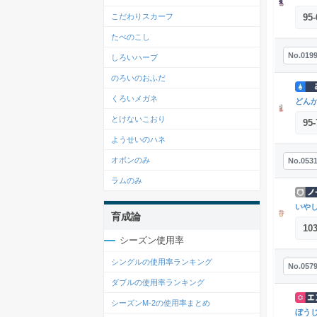
95
-
こだわりスカーフ
たべのこし
No.019
しろいハーブ
のろいのおふだ
くろいメガネ
どん
とけないこおり
95
-
ようせいのハネ
オボンのみ
No.053
ラムのみ
いや
育成論
10
シーズン使用率
シングルの使用率ランキング
No.057
ダブルの使用率ランキング
シーズンM-2の使用率まとめ
ぼう