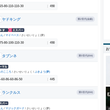
65
-
80
-
110
-
110
-
30
|
490
ヤドキング
9
第2世代(金銀)
かん
/
マイペース
/ さいせいりょく(夢)
75
-
80
-
100
-
110
-
30
|
490
お
タブンネ
1
第5世代(BW)
しのこころ
/ さいせいりょく /
ぶきよう(夢)
3
-
60
-
86
-
60
-
86
-
50
|
445
ランクルス
9
第5世代(BW)
じん
/
マジックガード
/ さいせいりょく(夢)
【