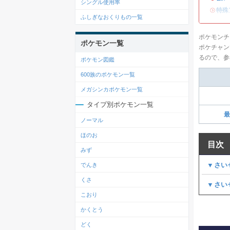
シングル使用率
・
特殊
ふしぎなおくりもの一覧
ポケモンチ
ポケモン一覧
ポケチャン
るので、参
ポケモン図鑑
600族のポケモン一覧
メガシンカポケモン一覧
タイプ別ポケモン一覧
最
ノーマル
ほのお
目次
みず
▼さい
でんき
くさ
▼さい
こおり
かくとう
どく