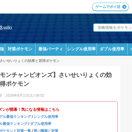
ゲームでポイ活
iki
強
対策ポケモン
最強パーティ
シングル使用率
ダブル使用率
さいせいりょくの効果と習得ポケモン
モンチャンピオンズ】さいせいりょくの効
得ポケモン
：2026年8月1日(土) 08:02
ズンが開幕！気になる情報はこちら
グル最強ランキング
/
シングル使用率
ル最強ランキング
/
ダブル使用率
ポケモンと対策一覧
/
雨パ構築と対策