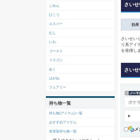
さいせ
じめん
ひこう
エスパー
効果
むし
さいせい
いわ
り系アイ
を発揮し
ゴースト
ドラゴン
さいせ
あく
はがね
フェアリー
持ち物一覧
持ち物(アイテム)一覧
おすすめアイテム
メ
未実装持ち物一覧