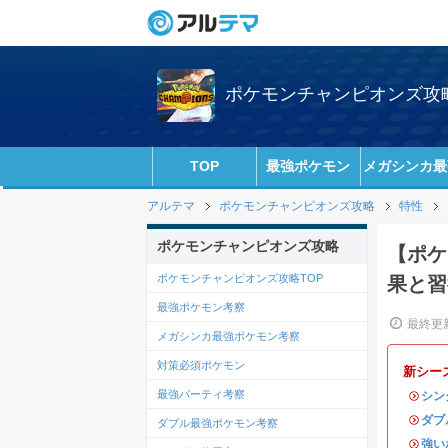
ポケモンチャンピオンズ攻略w
TOP
最強ポケモン
メガシンカ最
アルテマ
ポケモンチャンピオンズ攻略
特性
ポケモンチャンピオンズ攻略
【ポケ
ポケモンチャンピオンズ攻略TOP
果と習
最強ポケモン考察
最終更新
メガシンカ最強ポケモン考察
対策必須ポケモン
新シー
最強パーティ考察
・
シン
・
ダブ
ダブル最強ポケモン考察
・
強い