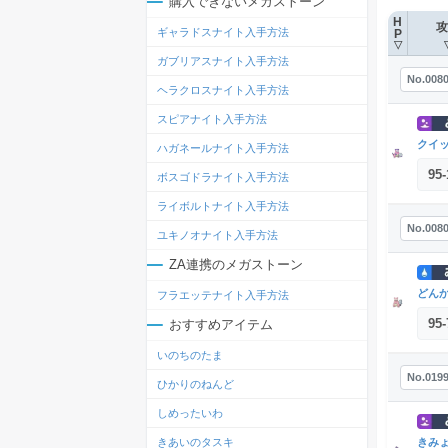
購入できないメガストーン
H
攻
ギャラドスナイト入手方法
P
▽
ガブリアスナイト入手方法
No.008
ヘラクロスナイト入手方法
スピアナイト入手方法
クイ
ハガネールナイト入手方法
95
-
ボスゴドラナイト入手方法
ライボルトナイト入手方法
No.008
ユキノオナイト入手方法
ZA連携のメガストーン
どん
フラエッテナイト入手方法
95
-
おすすめアイテム
いのちのたま
No.019
ひかりのねんど
しめったいわ
きみ
きあいのタスキ