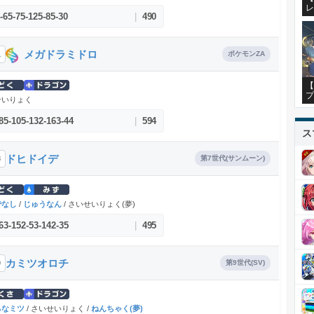
レ
-
65
-
75
-
125
-
85
-
30
|
490
メガドラミドロ
1
ポケモンZA
【
プ
せいりょく
85
-
105
-
132
-
163
-
44
|
594
ス
ドヒドイデ
8
第7世代(サンムーン)
でなし
/
じゅうなん
/ さいせいりょく(夢)
63
-
152
-
53
-
142
-
35
|
495
カミツオロチ
9
第9世代(SV)
ろなミツ
/ さいせいりょく /
ねんちゃく(夢)