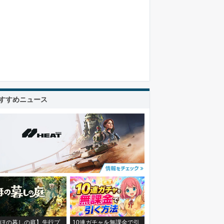
すすめニュース
ほの暮しの庭】先行プ
10連ガチャを無課金で引