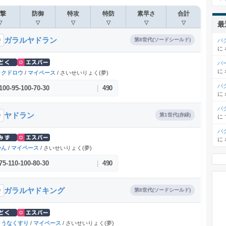
撃
防御
特攻
特防
素早さ
合計
▽
▽
▽
▽
▽
▽
最
ガラルヤドラン
0
第8世代(ソードシールド)
バ
に
パ
に
ックドロウ
/
マイペース
/ さいせいりょく(夢)
バ
100
-
95
-
100
-
70
-
30
|
490
に
バ
ヤドラン
0
第1世代(赤緑)
に
バ
に
かん
/
マイペース
/ さいせいりょく(夢)
75
-
110
-
100
-
80
-
30
|
490
ガラルヤドキング
9
第8世代(ソードシールド)
ょうなくすり
/
マイペース
/ さいせいりょく(夢)