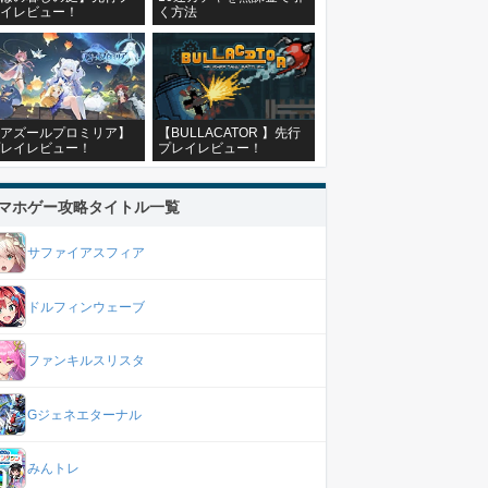
イレビュー！
く方法
アズールプロミリア】
【BULLACATOR 】先行
レイレビュー！
プレイレビュー！
マホゲー攻略タイトル一覧
サファイアスフィア
ドルフィンウェーブ
ファンキルスリスタ
Gジェネエターナル
みんトレ