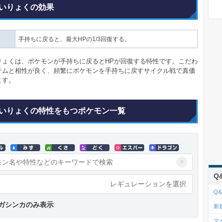
いりょくの効果
手持ちに戻ると、最大HPの1/3回復する。
りょくは、ポケモンが手持ちに戻るとHPが回復する特性です。こだわ
テムと相性が良く、頻繁にポケモンを手持ちに戻すサイクル戦で真価
ます。
いりょくの特性をもつポケモン一覧
×
Q
レギュレーションを選択
Q&
ガシンカのみ表示
新
マ