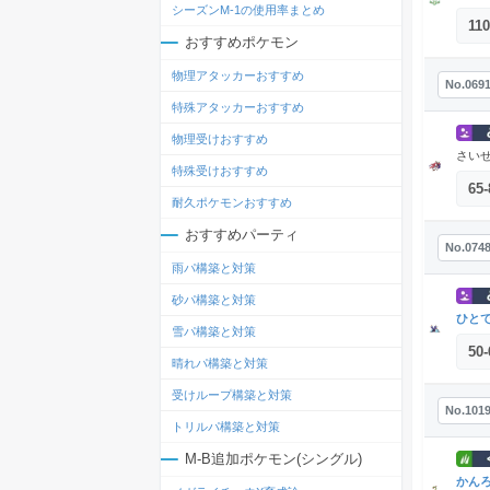
シーズンM-1の使用率まとめ
110
おすすめポケモン
物理アタッカーおすすめ
No.069
特殊アタッカーおすすめ
物理受けおすすめ
さい
特殊受けおすすめ
65
-
耐久ポケモンおすすめ
おすすめパーティ
No.074
雨パ構築と対策
砂パ構築と対策
ひと
雪パ構築と対策
50
-
晴れパ構築と対策
受けループ構築と対策
No.101
トリルパ構築と対策
M-B追加ポケモン(シングル)
かん