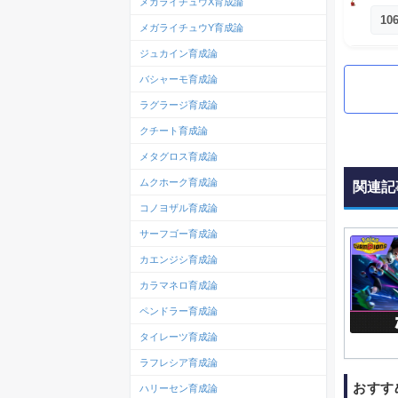
メガライチュウX育成論
10
メガライチュウY育成論
ジュカイン育成論
バシャーモ育成論
ラグラージ育成論
クチート育成論
メタグロス育成論
ムクホーク育成論
関連記
コノヨザル育成論
サーフゴー育成論
カエンジシ育成論
カラマネロ育成論
ペンドラー育成論
タイレーツ育成論
ラフレシア育成論
おすす
ハリーセン育成論