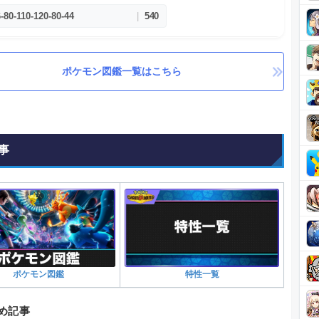
6
-
80
-
110
-
120
-
80
-
44
|
540
ポケモン図鑑一覧はこちら
事
ポケモン図鑑
特性一覧
め記事