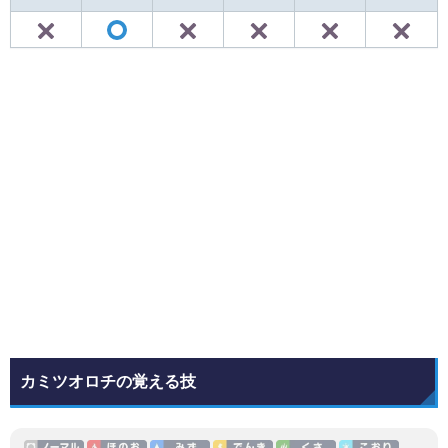
✕
✕
✕
✕
◯
カミツオロチの覚える技