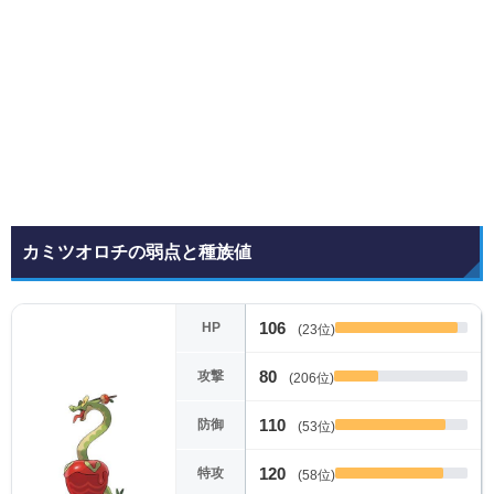
カミツオロチの弱点と種族値
106
HP
(23位)
80
攻撃
(206位)
110
防御
(53位)
120
特攻
(58位)