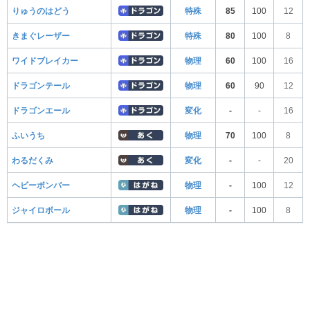
りゅうのはどう
特殊
85
100
12
きまぐレーザー
特殊
80
100
8
ワイドブレイカー
物理
60
100
16
ドラゴンテール
物理
60
90
12
ドラゴンエール
変化
-
-
16
ふいうち
物理
70
100
8
わるだくみ
変化
-
-
20
ヘビーボンバー
物理
-
100
12
ジャイロボール
物理
-
100
8