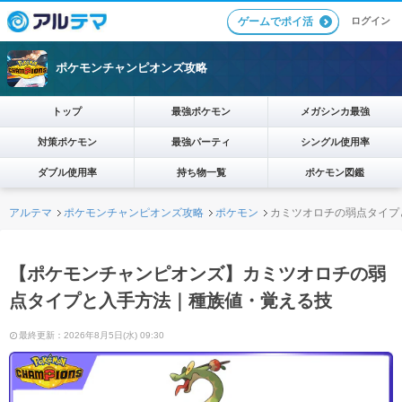
ログイン
ゲームでポイ活
ポケモンチャンピオンズ攻略
トップ
最強ポケモン
メガシンカ最強
対策ポケモン
最強パーティ
シングル使用率
ダブル使用率
持ち物一覧
ポケモン図鑑
アルテマ
ポケモンチャンピオンズ攻略
ポケモン
カミツオロチの弱点タイプ
【ポケモンチャンピオンズ】カミツオロチの弱
点タイプと入手方法｜種族値・覚える技
最終更新：2026年8月5日(水) 09:30