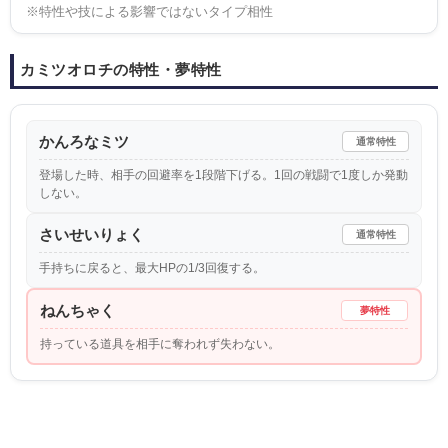
※特性や技による影響ではないタイプ相性
カミツオロチの特性・夢特性
かんろなミツ
通常特性
登場した時、相手の回避率を1段階下げる。1回の戦闘で1度しか発動
しない。
さいせいりょく
通常特性
手持ちに戻ると、最大HPの1/3回復する。
ねんちゃく
夢特性
持っている道具を相手に奪われず失わない。