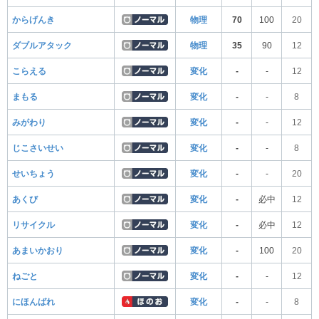
からげんき
物理
70
100
20
ダブルアタック
物理
35
90
12
こらえる
変化
-
-
12
まもる
変化
-
-
8
みがわり
変化
-
-
12
じこさいせい
変化
-
-
8
せいちょう
変化
-
-
20
あくび
変化
-
必中
12
リサイクル
変化
-
必中
12
あまいかおり
変化
-
100
20
ねごと
変化
-
-
12
にほんばれ
変化
-
-
8