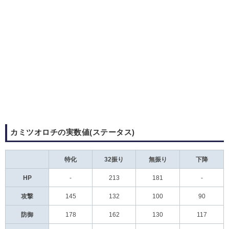
カミツオロチの実数値(ステータス)
特化
32振り
無振り
下降
HP
-
213
181
-
攻撃
145
132
100
90
防御
178
162
130
117