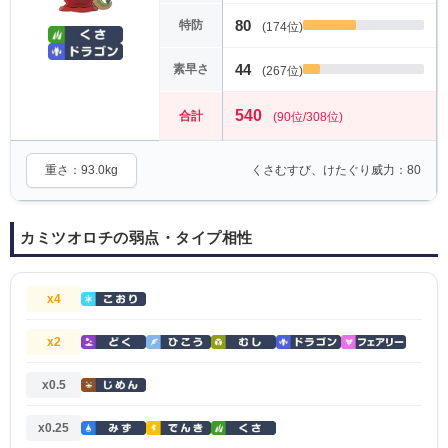
80
特防
(174位)
44
素早さ
(267位)
540
合計
(90位/308位)
重さ：93.0kg
くさむすび、けたぐり威力：80
カミツオロチの弱点・タイプ相性
x4
x2
x0.5
x0.25