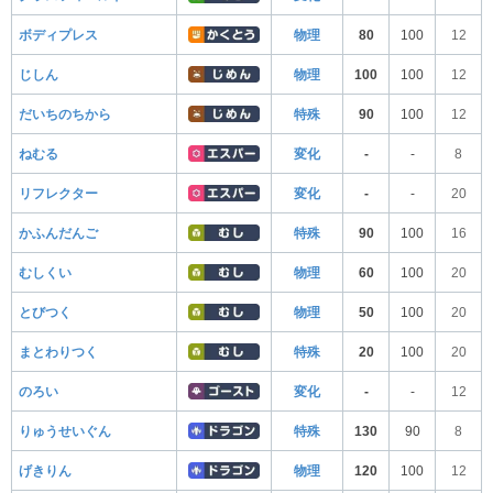
ボディプレス
物理
80
100
12
じしん
物理
100
100
12
だいちのちから
特殊
90
100
12
ねむる
変化
-
-
8
リフレクター
変化
-
-
20
かふんだんご
特殊
90
100
16
むしくい
物理
60
100
20
とびつく
物理
50
100
20
まとわりつく
特殊
20
100
20
のろい
変化
-
-
12
りゅうせいぐん
特殊
130
90
8
げきりん
物理
120
100
12