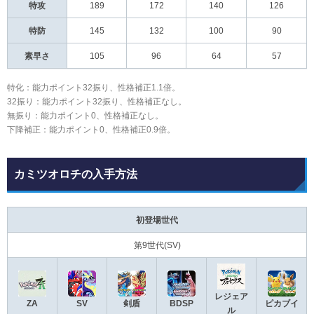
特攻
189
172
140
126
特防
145
132
100
90
素早さ
105
96
64
57
特化：能力ポイント32振り、性格補正1.1倍。
32振り：能力ポイント32振り、性格補正なし。
無振り：能力ポイント0、性格補正なし。
下降補正：能力ポイント0、性格補正0.9倍。
カミツオロチの入手方法
初登場世代
第9世代(SV)
レジェア
ZA
SV
剣盾
BDSP
ピカブイ
ル