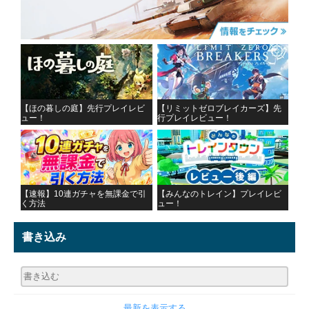
【ほの暮しの庭】先行プレイレビ
【リミットゼロブレイカーズ】先
ュー！
行プレイレビュー！
【速報】10連ガチャを無課金で引
【みんなのトレイン】プレイレビ
く方法
ュー！
書き込み
最新を表示する