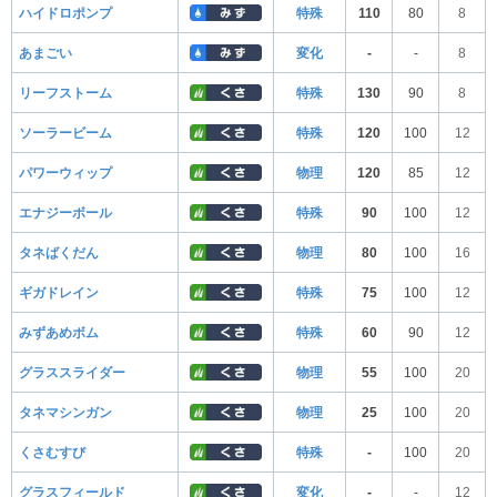
ハイドロポンプ
特殊
110
80
8
あまごい
変化
-
-
8
リーフストーム
特殊
130
90
8
ソーラービーム
特殊
120
100
12
パワーウィップ
物理
120
85
12
エナジーボール
特殊
90
100
12
タネばくだん
物理
80
100
16
ギガドレイン
特殊
75
100
12
みずあめボム
特殊
60
90
12
グラススライダー
物理
55
100
20
タネマシンガン
物理
25
100
20
くさむすび
特殊
-
100
20
グラスフィールド
変化
-
-
12