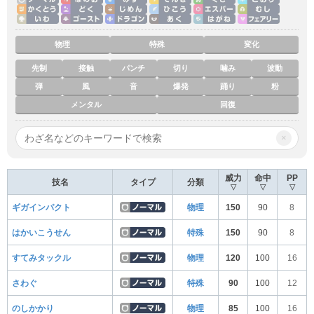
物理
特殊
変化
先制
接触
パンチ
切り
噛み
波動
弾
風
音
爆発
踊り
粉
メンタル
回復
×
威力
命中
PP
技名
タイプ
分類
▽
▽
▽
ギガインパクト
物理
150
90
8
はかいこうせん
特殊
150
90
8
すてみタックル
物理
120
100
16
さわぐ
特殊
90
100
12
のしかかり
物理
85
100
16