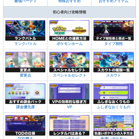
最強パーティ
特殊おすすめ
おすすめアイテム
初心者向け攻略情報
ランクバトル
ポケモンホーム
タイプ相性
変更点
スペシャルセレクト
スカウト
課金優先度
VP
ふしぎなおくりもの
TOD廃止
レンタルパ
色違いポケモン