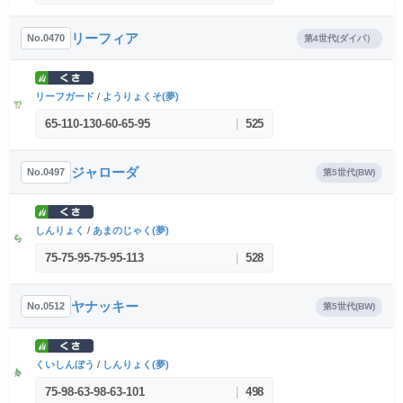
リーフィア
No.0470
第4世代(ダイパ）
リーフガード
/
ようりょくそ(夢)
65
-
110
-
130
-
60
-
65
-
95
|
525
ジャローダ
No.0497
第5世代(BW)
しんりょく
/
あまのじゃく(夢)
75
-
75
-
95
-
75
-
95
-
113
|
528
ヤナッキー
No.0512
第5世代(BW)
くいしんぼう
/
しんりょく(夢)
75
-
98
-
63
-
98
-
63
-
101
|
498