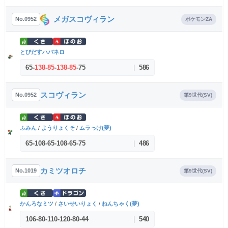
メガスコヴィラン
No.0952
ポケモンZA
とびだすハバネロ
65
-
138
-
85
-
138
-
85
-
75
|
586
スコヴィラン
No.0952
第9世代(SV)
ふみん
/
ようりょくそ
/
ムラっけ(夢)
65
-
108
-
65
-
108
-
65
-
75
|
486
カミツオロチ
No.1019
第9世代(SV)
かんろなミツ
/
さいせいりょく
/
ねんちゃく(夢)
106
-
80
-
110
-
120
-
80
-
44
|
540