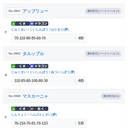
アップリュー
No.0841
第8世代(ソードシールド)
じゅくせい
/
くいしんぼう
/
はりきり(夢)
70
-
110
-
80
-
95
-
60
-
70
|
485
タルップル
No.0842
第8世代(ソードシールド)
じゅくせい
/
くいしんぼう
/
あついしぼう(夢)
110
-
85
-
80
-
100
-
80
-
30
|
485
マスカーニャ
No.0908
第9世代(SV)
しんりょく
/
へんげんじざい(夢)
76
-
110
-
70
-
81
-
70
-
123
|
530