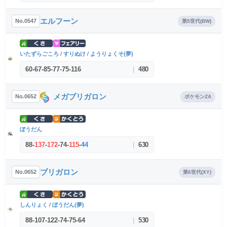
エルフーン
No.0547
第5世代(BW)
いたずらごころ
/
すりぬけ
/
ようりょくそ(夢)
60
-
67
-
85
-
77
-
75
-
116
|
480
メガブリガロン
No.0652
ポケモンZA
ぼうだん
88
-
137
-
172
-
74
-
115
-
44
|
630
ブリガロン
No.0652
第6世代(XY)
しんりょく
/
ぼうだん(夢)
88
-
107
-
122
-
74
-
75
-
64
|
530