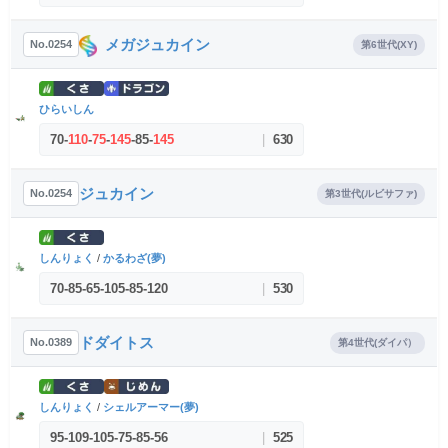
メガジュカイン
No.0254
第6世代(XY)
ひらいしん
70
-
110
-
75
-
145
-
85
-
145
|
630
ジュカイン
No.0254
第3世代(ルビサファ)
しんりょく
/
かるわざ(夢)
70
-
85
-
65
-
105
-
85
-
120
|
530
ドダイトス
No.0389
第4世代(ダイパ）
しんりょく
/
シェルアーマー(夢)
95
-
109
-
105
-
75
-
85
-
56
|
525