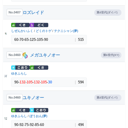
ロズレイド
No.0407
第4世代(ダイパ）
しぜんかいふく
/
どくのトゲ
/
テクニシャン(夢)
60
-
70
-
65
-
125
-
105
-
90
|
515
メガユキノオー
No.0460
第6世代(XY)
ゆきふらし
90
-
132
-
105
-
132
-
105
-
30
|
594
ユキノオー
No.0460
第4世代(ダイパ）
ゆきふらし
/
ぼうおん(夢)
90
-
92
-
75
-
92
-
85
-
60
|
494