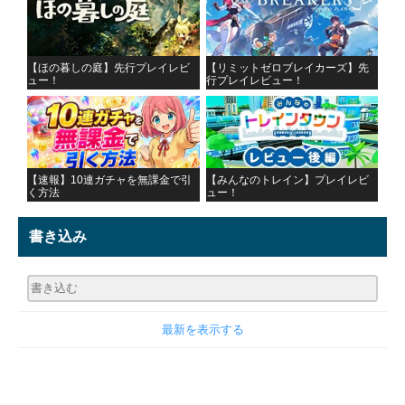
【ほの暮しの庭】先行プレイレビ
【リミットゼロブレイカーズ】先
ュー！
行プレイレビュー！
【速報】10連ガチャを無課金で引
【みんなのトレイン】プレイレビ
く方法
ュー！
書き込み
最新を表示する