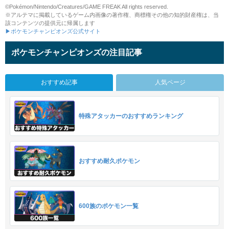
©Pokémon/Nintendo/Creatures/GAME FREAK All rights reserved.
※アルテマに掲載しているゲーム内画像の著作権、商標権その他の知的財産権は、当
該コンテンツの提供元に帰属します
▶ポケモンチャンピオンズ公式サイト
ポケモンチャンピオンズの注目記事
おすすめ記事
人気ページ
特殊アタッカーのおすすめランキング
おすすめ耐久ポケモン
600族のポケモン一覧