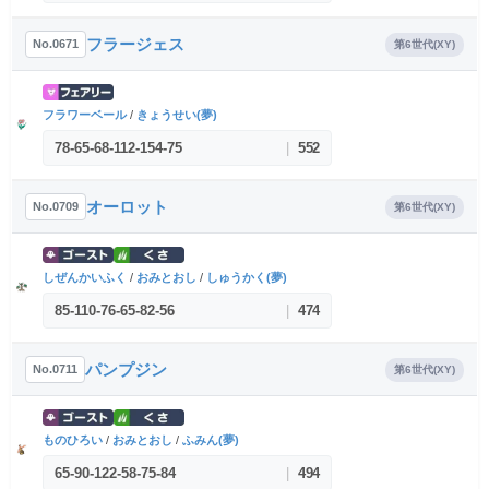
フラージェス
No.0671
第6世代(XY)
フラワーベール
/
きょうせい(夢)
78
-
65
-
68
-
112
-
154
-
75
|
552
オーロット
No.0709
第6世代(XY)
しぜんかいふく
/
おみとおし
/
しゅうかく(夢)
85
-
110
-
76
-
65
-
82
-
56
|
474
パンプジン
No.0711
第6世代(XY)
ものひろい
/
おみとおし
/
ふみん(夢)
65
-
90
-
122
-
58
-
75
-
84
|
494