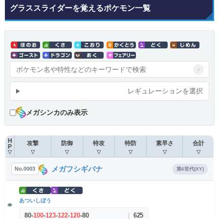
グラススライダーを覚えるポケモン一覧
×
レギュレーションを選択
メガシンカのみ表示
H
攻撃
防御
特攻
特防
素早さ
合計
P
▽
▽
▽
▽
▽
▽
▽
メガフシギバナ
No.0003
第6世代(XY)
あついしぼう
80
-
100
-
123
-
122
-
120
-
80
|
625