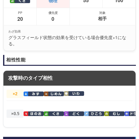
55
100
物理
PP
優先度
対象
20
0
相手
わざ効果
グラスフィールド状態の効果を受けている場合優先度+1にな
る。
相性性能
攻撃時のタイプ相性
×2
×0.5