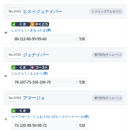
ヒスイジュナイパー
No.0724
レジェンズアルセウス
しんりょく
/
きもったま(夢)
88
-
112
-
80
-
95
-
95
-
60
|
530
ジュナイパー
No.0724
第7世代(サンムーン)
しんりょく
/
えんかく(夢)
78
-
107
-
75
-
100
-
100
-
70
|
530
アマージョ
No.0763
第7世代(サンムーン)
リーフガード
/
じょおうのいげん
/
スイートベール(夢)
72
-
120
-
98
-
50
-
98
-
72
|
510