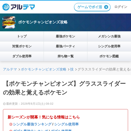
ログイン
ゲームでポイ活
ポケモンチャンピオンズ攻略
トップ
最強ポケモン
メガシンカ最強
対策ポケモン
最強パーティ
シングル使用率
ダブル使用率
持ち物一覧
ポケモン図鑑
アルテマ
ポケモンチャンピオンズ攻略
技
グラススライダーの効果と覚える
【ポケモンチャンピオンズ】グラススライダー
の効果と覚えるポケモン
最終更新：2026年8月1日(土) 08:02
新シーズンが開幕！気になる情報はこちら
・
シングル最強ランキング
/
シングル使用率