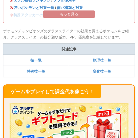
・
ダブル最強ランキング
/
ダブル使用率
・
強いポケモンと対策一覧
/
雨パ構築と対策
もっと見る
・
特殊アタッカーのおすすめランキング
ポケモンチャンピオンズのグラススライダーの効果と覚えるポケモンをご紹
介。グラススライダーの技分類や威力、PP、優先度を記載しています。
関連記事
技一覧
物理技一覧
特殊技一覧
変化技一覧
ゲームをプレイして課金代を稼ごう！