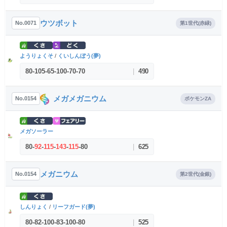
ウツボット
No.0071
第1世代(赤緑)
ようりょくそ
/
くいしんぼう(夢)
80
-
105
-
65
-
100
-
70
-
70
|
490
メガメガニウム
No.0154
ポケモンZA
メガソーラー
80
-
92
-
115
-
143
-
115
-
80
|
625
メガニウム
No.0154
第2世代(金銀)
しんりょく
/
リーフガード(夢)
80
-
82
-
100
-
83
-
100
-
80
|
525