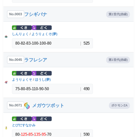
フシギバナ
No.0003
第1世代(赤緑)
しんりょく
/
ようりょくそ(夢)
80
-
82
-
83
-
100
-
100
-
80
|
525
ラフレシア
No.0045
第1世代(赤緑)
ようりょくそ
/
ほうし(夢)
75
-
80
-
85
-
110
-
90
-
50
|
490
メガウツボット
No.0071
ポケモンZA
とびだすなかみ
80
-
125
-
85
-
135
-
95
-
70
|
590