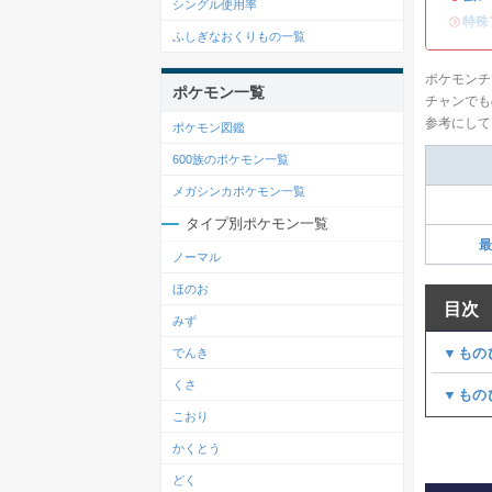
シングル使用率
・
特殊
ふしぎなおくりもの一覧
ポケモンチ
ポケモン一覧
チャンでも
参考にして
ポケモン図鑑
600族のポケモン一覧
メガシンカポケモン一覧
タイプ別ポケモン一覧
最
ノーマル
ほのお
目次
みず
▼もの
でんき
くさ
▼もの
こおり
かくとう
どく