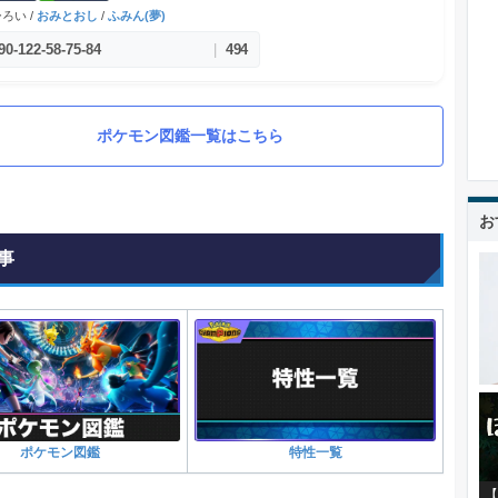
ろい /
おみとおし
/
ふみん(夢)
90
-
122
-
58
-
75
-
84
|
494
ポケモン図鑑一覧はこちら
お
事
ポケモン図鑑
特性一覧
【