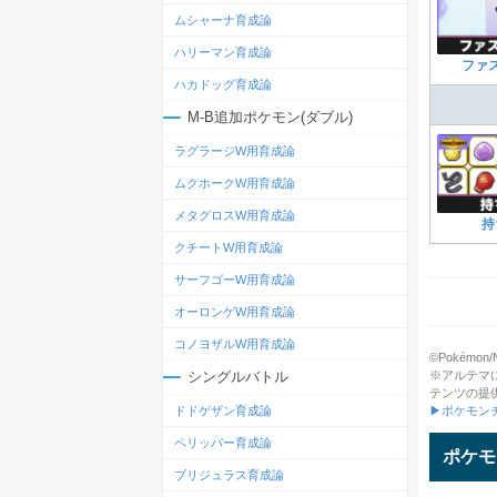
ムシャーナ育成論
ハリーマン育成論
ファ
ハカドッグ育成論
M-B追加ポケモン(ダブル)
ラグラージW用育成論
ムクホークW用育成論
メタグロスW用育成論
持
クチートW用育成論
サーフゴーW用育成論
オーロンゲW用育成論
コノヨザルW用育成論
©Pokémon/Ni
※アルテマ
シングルバトル
テンツの提
▶ポケモン
ドドゲザン育成論
ペリッパー育成論
ポケモ
ブリジュラス育成論