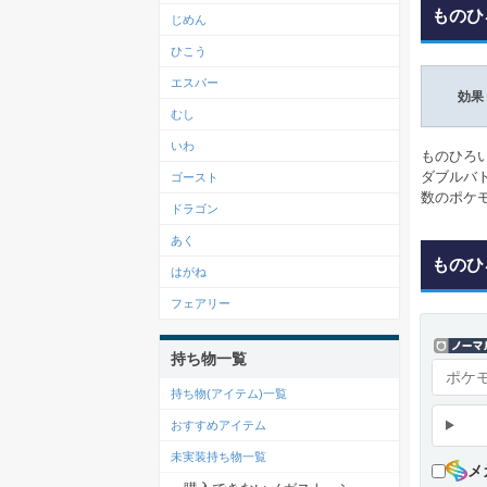
ものひ
じめん
ひこう
エスパー
効果
むし
いわ
ものひろ
ダブルバ
ゴースト
数のポケ
ドラゴン
あく
ものひ
はがね
フェアリー
持ち物一覧
持ち物(アイテム)一覧
おすすめアイテム
未実装持ち物一覧
メ