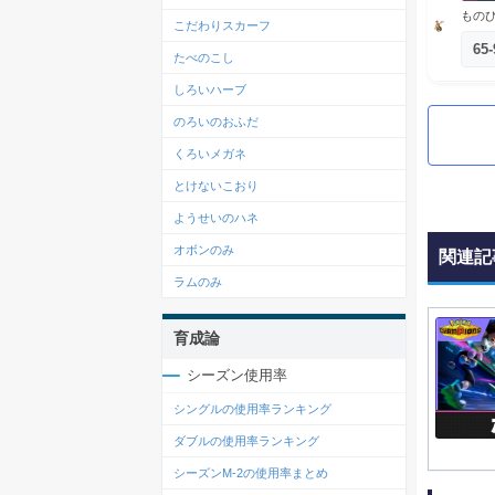
ものひ
こだわりスカーフ
65
-
たべのこし
しろいハーブ
のろいのおふだ
くろいメガネ
とけないこおり
ようせいのハネ
オボンのみ
関連記
ラムのみ
育成論
シーズン使用率
シングルの使用率ランキング
ダブルの使用率ランキング
シーズンM-2の使用率まとめ