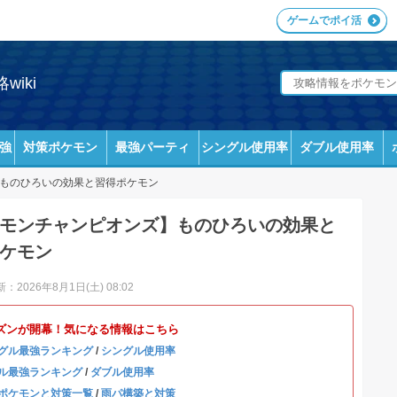
ゲームでポイ活
iki
強
対策ポケモン
最強パーティ
シングル使用率
ダブル使用率
ものひろいの効果と習得ポケモン
モンチャンピオンズ】ものひろいの効果と
ケモン
：2026年8月1日(土) 08:02
ズンが開幕！気になる情報はこちら
グル最強ランキング
/
シングル使用率
ル最強ランキング
/
ダブル使用率
ポケモンと対策一覧
/
雨パ構築と対策