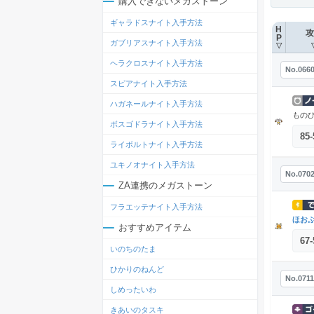
購入できないメガストーン
ギャラドスナイト入手方法
H
攻
P
ガブリアスナイト入手方法
▽
ヘラクロスナイト入手方法
No.066
スピアナイト入手方法
ハガネールナイト入手方法
ものひ
ボスゴドラナイト入手方法
85
-
ライボルトナイト入手方法
ユキノオナイト入手方法
No.070
ZA連携のメガストーン
フラエッテナイト入手方法
ほお
おすすめアイテム
67
-
いのちのたま
ひかりのねんど
No.0711
しめったいわ
きあいのタスキ