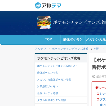
ポケモンチャンピオンズ攻略w
TOP
最強ポケモン
メガシンカ最
アルテマ
ポケモンチャンピオンズ攻略
特性
ポケモンチャンピオンズ攻略
【ポケ
ポケモンチャンピオンズ攻略TOP
習得ポ
最強ポケモン考察
最終更新
メガシンカ最強ポケモン考察
対策必須ポケモン
新シー
最強パーティ考察
・
シン
・
ダブ
ダブル最強ポケモン考察
・
強い