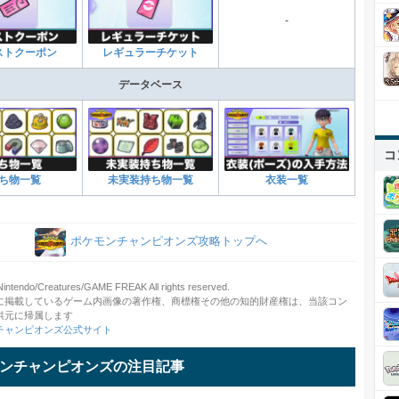
-
ストクーポン
レギュラーチケット
データベース
コ
ち物一覧
未実装持ち物一覧
衣装一覧
ポケモンチャンピオンズ攻略トップへ
ntendo/Creatures/GAME FREAK All rights reserved.
に掲載しているゲーム内画像の著作権、商標権その他の知的財産権は、当該コン
供元に帰属します
チャンピオンズ公式サイト
ンチャンピオンズの注目記事