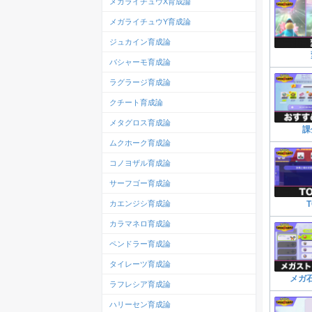
メガライチュウX育成論
メガライチュウY育成論
ジュカイン育成論
バシャーモ育成論
ラグラージ育成論
クチート育成論
メタグロス育成論
課
ムクホーク育成論
コノヨザル育成論
サーフゴー育成論
カエンジシ育成論
カラマネロ育成論
ペンドラー育成論
タイレーツ育成論
メガ
ラフレシア育成論
ハリーセン育成論