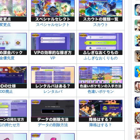
変更点
スペシャルセレクト
スカウト
金優先度
VP
ふしぎなおくりもの
TOD廃止
レンタルパ
色違いポケモン
石の持たせ方
データの削除方法
降格はする？