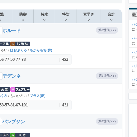
最
撃
防御
特攻
特防
素早さ
合計
▽
▽
▽
▽
▽
▽
バ
に
ホルード
0
第6世代(XY)
パ
に
ろい /
ほおぶくろ
/
ちからもち(夢)
バ
に
56
-
77
-
50
-
77
-
78
|
423
バ
に
デデンネ
2
第6世代(XY)
バ
に
ぶくろ
/ ものひろい /
プラス(夢)
58
-
57
-
81
-
67
-
101
|
431
パンプジン
第6世代(XY)