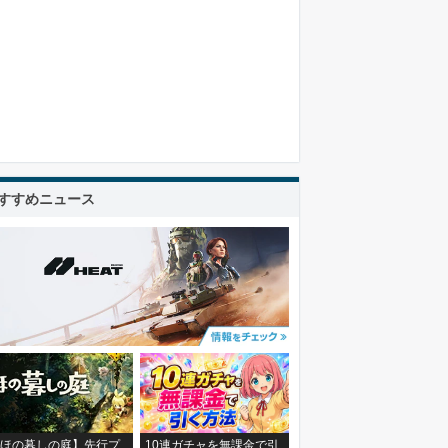
すすめニュース
ほの暮しの庭】先行プ
10連ガチャを無課金で引