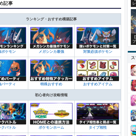
め記事
レ
ランキング・おすすめ構築記事
【
プ
強ポケモン
メガシンカ最強
対策必須ポケモン
ス
強パーティ
特殊おすすめ
おすすめアイテム
初心者向け攻略情報
ンクバトル
ポケモンホーム
タイプ相性