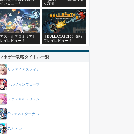
イレビュー！
く方法
アズールプロミリア】
【BULLACATOR 】先行
レイレビュー！
プレイレビュー！
マホゲー攻略タイトル一覧
サファイアスフィア
ドルフィンウェーブ
ファンキルスリスタ
Gジェネエターナル
みんトレ