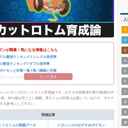
人
ズンが開幕！気になる情報はこちら
グル最強ランキング
/
シングル使用率
ル最強ランキング
/
ダブル使用率
ポケモンと対策一覧
/
雨パ構築と対策
もっと見る
アタッカーのおすすめランキング
ャンピオンズのカットロトム育成論です。おすすめ技構成や努力値(能力ポ
性格、持ち物を型ごとに掲載。草ロトムの対策も記載しているので、ポケチ
する参考にして下さい。
関連記事
ットロトムの図鑑データ
メガシンカのおすすめポケモン