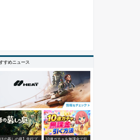
すすめニュース
ほの暮しの庭】先行プ
10連ガチャを無課金で引