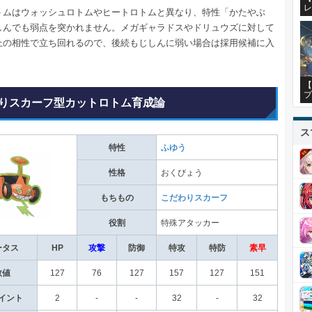
レ
トムはウォッシュロトムやヒートロトムと異なり、特性「かたやぶ
しんでも弱点を突かれません。メガギャラドスやドリュウズに対して
上の相性で立ち回れるので、後続もじしんに弱い場合は採用候補に入
【
プ
りスカーフ型カットロトム育成論
ス
特性
ふゆう
性格
おくびょう
もちもの
こだわりスカーフ
役割
特殊アタッカー
ータス
HP
攻撃
防御
特攻
特防
素早
数値
127
76
127
157
127
151
イント
2
-
-
32
-
32