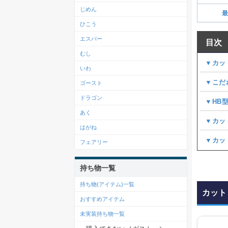
じめん
最
ひこう
エスパー
目次
むし
▼カッ
いわ
▼こだ
ゴースト
ドラゴン
▼HB
あく
▼カッ
はがね
▼カッ
フェアリー
持ち物一覧
持ち物(アイテム)一覧
カット
おすすめアイテム
未実装持ち物一覧