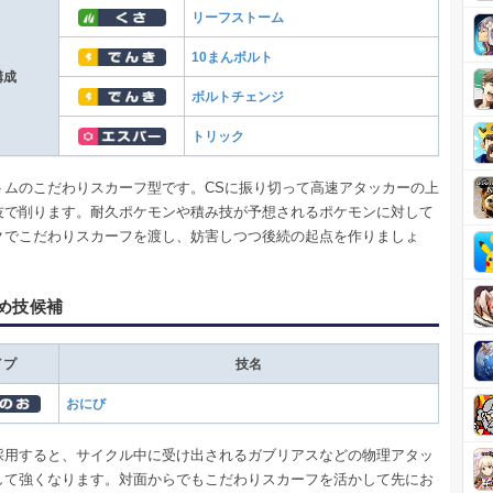
リーフストーム
10まんボルト
構成
ボルトチェンジ
トリック
トムのこだわりスカーフ型です。CSに振り切って高速アタッカーの上
技で削ります。耐久ポケモンや積み技が予想されるポケモンに対して
クでこだわりスカーフを渡し、妨害しつつ後続の起点を作りましょ
め技候補
イプ
技名
おにび
採用すると、サイクル中に受け出されるガブリアスなどの物理アタッ
して強くなります。対面からでもこだわりスカーフを活かして先にお