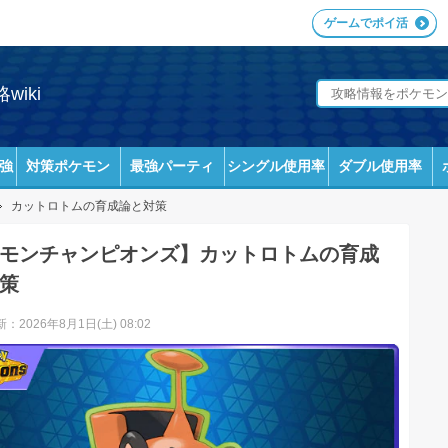
ゲームでポイ活
iki
強
対策ポケモン
最強パーティ
シングル使用率
ダブル使用率
カットロトムの育成論と対策
モンチャンピオンズ】カットロトムの育成
策
：2026年8月1日(土) 08:02