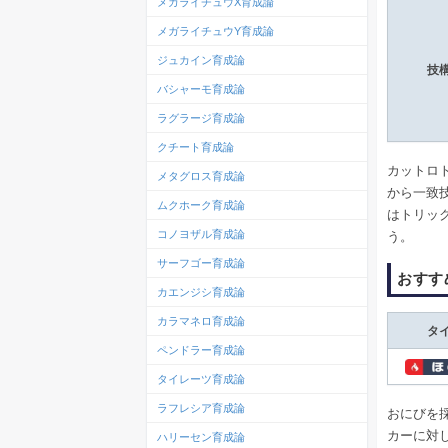
メガライチュウX育成論
メガライチュウY育成論
ジュカイン育成論
技
バシャーモ育成論
ラグラージ育成論
クチート育成論
カットロ
メタグロス育成論
から一致
ムクホーク育成論
はトリッ
コノヨザル育成論
う。
サーフゴー育成論
おすす
カエンジシ育成論
カラマネロ育成論
タ
ペンドラー育成論
タイレーツ育成論
ラフレシア育成論
おにびを
カーに対
ハリーセン育成論