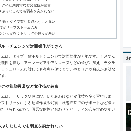
ックや状態異常など変化技が豊富
やぶりじしんでも弱点を突かれない
が低くタイプ有利を取れないと脆い
技がリーフストームのみ
シンカが多くトリックの通りが悪い
ボルトチェンジで対面操作ができる
トムは、タイプ一致ボルトチェンジで対面操作が可能です。くさでん
お
な範囲を持ち、アーマーガアやアシレーヌなどの並びに加え、ラグラ
ォッシュロトムに対しても有利を保てます。やどりぎや粉技が無効な
です。
ックや状態異常など変化技が豊富
トムは、トリックやおにび、いたみわけなど変化技を多く習得しま
ーフトリックによる起点作成や妨害、状態異常でのサポートなど様々
持たせられるので、優秀な耐性と合わせてパーティの穴を埋めやすい
やぶりじしんでも弱点を突かれない
【