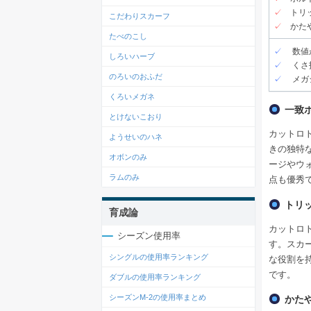
✓
トリ
こだわりスカーフ
✓
かた
たべのこし
✓
数値
しろいハーブ
✓
くさ
のろいのおふだ
✓
メガ
くろいメガネ
一致
とけないこおり
カットロ
ようせいのハネ
きの独特
オボンのみ
ージやウ
ラムのみ
点も優秀
トリ
育成論
カットロ
シーズン使用率
す。スカ
シングルの使用率ランキング
な役割を
です。
ダブルの使用率ランキング
シーズンM-2の使用率まとめ
かた