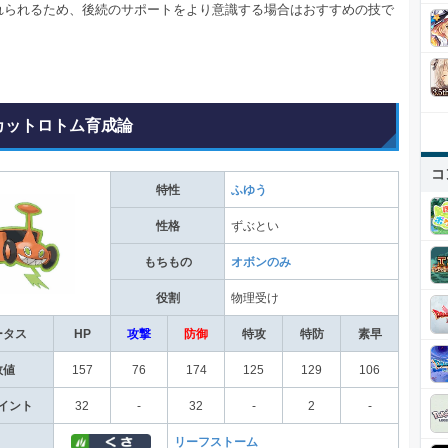
れられるため、後続のサポートをより意識する場合はおすすめの技で
カットロトム育成論
コ
特性
ふゆう
性格
ずぶとい
もちもの
オボンのみ
役割
物理受け
ータス
HP
攻撃
防御
特攻
特防
素早
数値
157
76
174
125
129
106
イント
32
-
32
-
2
-
リーフストーム