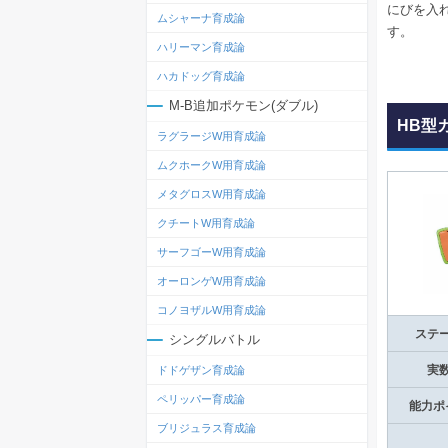
にびを入
ムシャーナ育成論
す。
ハリーマン育成論
ハカドッグ育成論
M-B追加ポケモン(ダブル)
HB型
ラグラージW用育成論
ムクホークW用育成論
メタグロスW用育成論
クチートW用育成論
サーフゴーW用育成論
オーロンゲW用育成論
コノヨザルW用育成論
ステ
シングルバトル
実
ドドゲザン育成論
ペリッパー育成論
能力ポ
ブリジュラス育成論