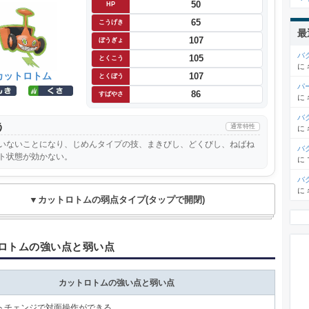
50
HP
65
こうげき
最
107
ぼうぎょ
バ
105
とくこう
に
カットロトム
107
とくぼう
パ
86
すばやさ
に
バ
う
通常特性
に
いないことになり、じめんタイプの技、まきびし、どくびし、ねばね
バ
ト状態が効かない。
に
バ
に
▼カットロトムの弱点タイプ(タップで開閉)
ロトムの強い点と弱い点
カットロトムの強い点と弱い点
トチェンジで対面操作ができる