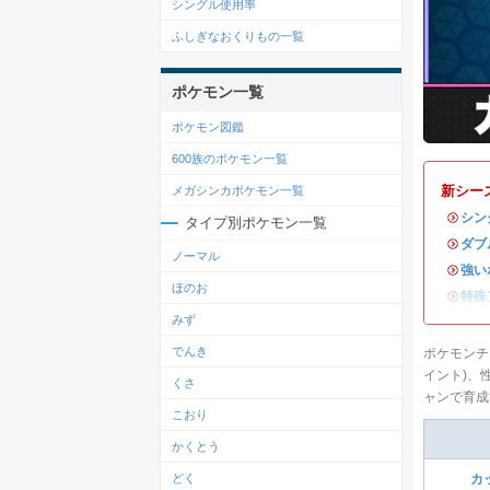
シングル使用率
ふしぎなおくりもの一覧
ポケモン一覧
ポケモン図鑑
600族のポケモン一覧
新シー
メガシンカポケモン一覧
・
シン
タイプ別ポケモン一覧
・
ダブ
ノーマル
・
強い
ほのお
・
特殊
みず
でんき
ポケモンチ
イント)、
くさ
ャンで育成
こおり
かくとう
どく
カ