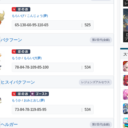
レ
もらいび
/
こんじょう(夢)
65
-
130
-
60
-
95
-
110
-
65
|
525
【
プ
バクフーン
第2世代(金銀)
ス
もうか
/
もらいび(夢)
78
-
84
-
78
-
109
-
85
-
100
|
534
ヒスイバクフーン
レジェンズアルセウス
もうか
/
おみとおし(夢)
73
-
84
-
78
-
119
-
85
-
95
|
534
ヘルガー
第2世代(金銀)