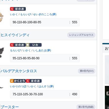
いかく
/
もらいび
/
せいぎのこころ(夢)
90
-
110
-
80
-
100
-
80
-
95
|
555
ヒスイウインディ
レジェンズアルセウス
お
もらいび
/
いかく
/
いしあたま(夢)
95
-
115
-
80
-
95
-
80
-
90
|
555
パルデア火ケンタロス
第9世代(SV)
いかりのつぼ
/
いかく
/
はんすう(夢)
75
-
110
-
105
-
30
-
70
-
100
|
490
ブースター
第1世代(赤緑)
【