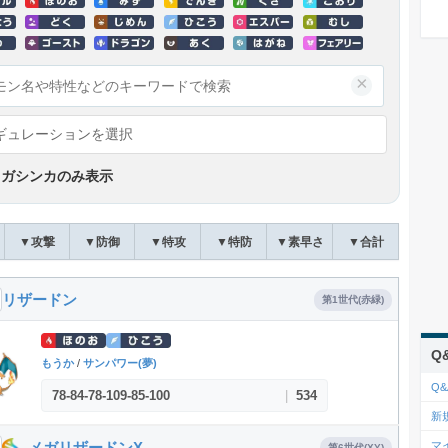
×
ギュレーションを選択
メガシンカのみ表示
▼攻撃
▼防御
▼特攻
▼特防
▼素早さ
▼合計
リザードン
第1世代(赤緑)
Q
もうか
/
サンパワー(夢)
Q&
78
-
84
-
78
-
109
-
85
-
100
|
534
新
メガリザードンX
マ
第6世代(XY)