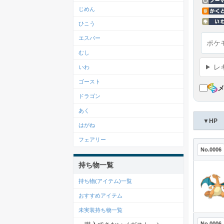
じめん
ひこう
エスパー
むし
レ
いわ
ゴースト
ドラゴン
あく
▼HP
はがね
フェアリー
No.0006
持ち物一覧
持ち物(アイテム)一覧
おすすめアイテム
未実装持ち物一覧
No.0006