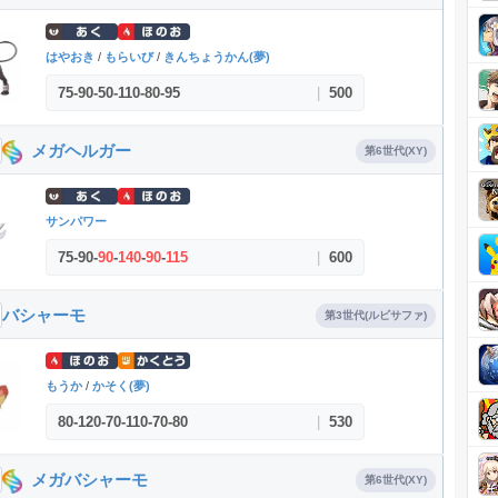
はやおき
/
もらいび
/
きんちょうかん(夢)
75
-
90
-
50
-
110
-
80
-
95
|
500
メガヘルガー
第6世代(XY)
サンパワー
75
-
90
-
90
-
140
-
90
-
115
|
600
バシャーモ
第3世代(ルビサファ)
もうか
/
かそく(夢)
80
-
120
-
70
-
110
-
70
-
80
|
530
メガバシャーモ
第6世代(XY)