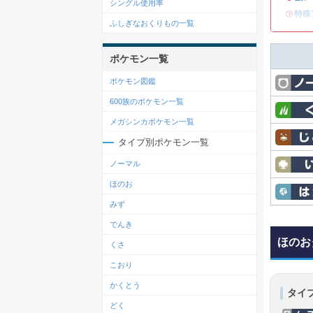
シングル使用率
・
特殊
ふしぎなおくりもの一覧
ポケモン一覧
ポケモン図鑑
600族のポケモン一覧
メガシンカポケモン一覧
タイプ別ポケモン一覧
ノーマル
ほのお
みず
でんき
ほのお
くさ
こおり
かくとう
タイ
どく