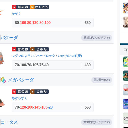
かそく
80
-
160
-
80
-
130
-
80
-
100
|
630
バクーダ
第3世代(ルビサファ)
コ
マグマのよろい
/
ハードロック
/
いかりのつぼ(夢)
70
-
100
-
70
-
105
-
75
-
40
|
460
メガバクーダ
第6世代(XY)
ちからずく
70
-
120
-
100
-
145
-
105
-
20
|
560
コータス
第3世代(ルビサファ)