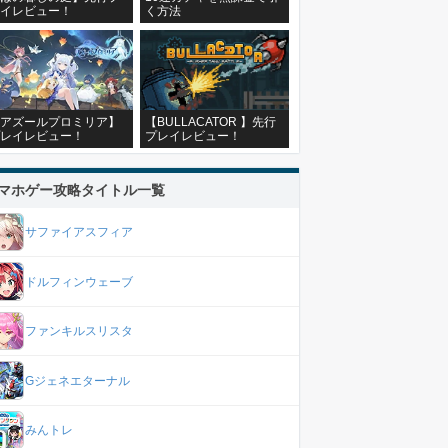
イレビュー！
く方法
アズールプロミリア】
【BULLACATOR 】先行
レイレビュー！
プレイレビュー！
マホゲー攻略タイトル一覧
サファイアスフィア
ドルフィンウェーブ
ファンキルスリスタ
Gジェネエターナル
みんトレ