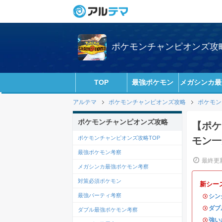
ポケモンチャンピオンズ攻略w
TOP
最強ポケモン
メガシンカ最
アルテマ
ポケモンチャンピオンズ攻略
ポケモン
ポケモンチャンピオンズ攻略
【ポケ
ポケモンチャンピオンズ攻略TOP
モン一
最強ポケモン考察
最終更新
メガシンカ最強ポケモン考察
対策必須ポケモン
新シー
最強パーティ考察
・
シン
・
ダブ
ダブル最強ポケモン考察
・
強い