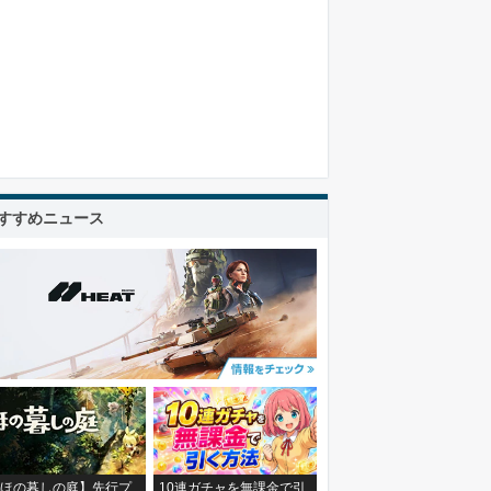
すすめニュース
ほの暮しの庭】先行プ
10連ガチャを無課金で引