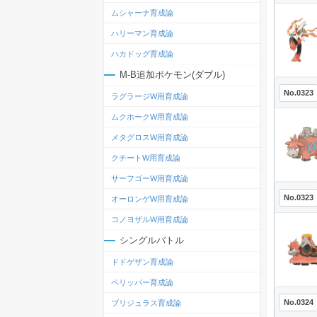
ムシャーナ育成論
ハリーマン育成論
ハカドッグ育成論
M-B追加ポケモン(ダブル)
No.0323
ラグラージW用育成論
ムクホークW用育成論
メタグロスW用育成論
クチートW用育成論
サーフゴーW用育成論
No.0323
オーロンゲW用育成論
コノヨザルW用育成論
シングルバトル
ドドゲザン育成論
ペリッパー育成論
No.0324
ブリジュラス育成論