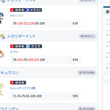
最
かたいツメ
バ
78
-
130
-
111
-
130
-
85
-
100
|
634
に
パ
に
メガリザードンY
第6世代(XY)
バ
に
ひでり
バ
に
78
-
104
-
78
-
159
-
115
-
100
|
634
バ
に
キュウコン
第1世代(赤緑)
もらいび
/
ひでり(夢)
73
-
76
-
75
-
81
-
100
-
100
|
505
ウインディ
第1世代(赤緑)