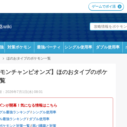
ゲームでポイ活
iki
強
対策ポケモン
最強パーティ
シングル使用率
ダブル使用率
ほのおタイプのポケモン一覧
モンチャンピオンズ】ほのおタイプのポケ
覧
：2026年7月1日(水) 08:01
ズンが開幕！気になる情報はこちら
グル最強ランキング
/
シングル使用率
ル最強ランキング
/
ダブル使用率
ポケモンと対策一覧
/
雨パ構築と対策