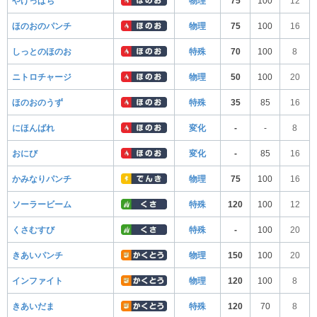
やけっぱち
物理
75
100
12
ほのおのパンチ
物理
75
100
16
しっとのほのお
特殊
70
100
8
ニトロチャージ
物理
50
100
20
ほのおのうず
特殊
35
85
16
にほんばれ
変化
-
-
8
おにび
変化
-
85
16
かみなりパンチ
物理
75
100
16
ソーラービーム
特殊
120
100
12
くさむすび
特殊
-
100
20
きあいパンチ
物理
150
100
20
インファイト
物理
120
100
8
きあいだま
特殊
120
70
8