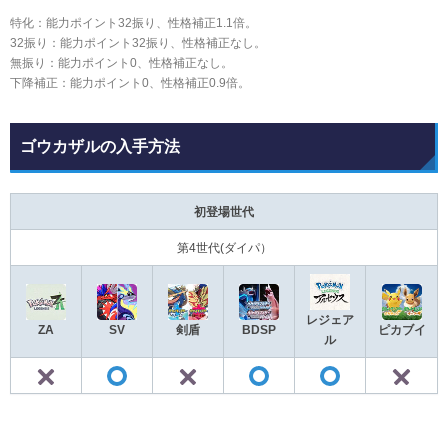
特化：能力ポイント32振り、性格補正1.1倍。
32振り：能力ポイント32振り、性格補正なし。
無振り：能力ポイント0、性格補正なし。
下降補正：能力ポイント0、性格補正0.9倍。
ゴウカザルの入手方法
初登場世代
第4世代(ダイパ）
レジェア
ZA
SV
剣盾
BDSP
ピカブイ
ル
✕
✕
◯
◯
◯