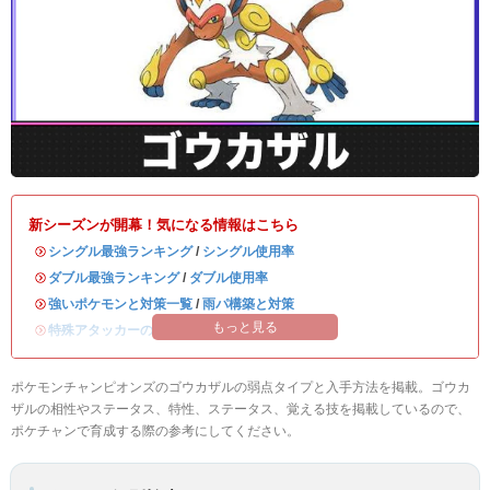
新シーズンが開幕！気になる情報はこちら
・
シングル最強ランキング
/
シングル使用率
・
ダブル最強ランキング
/
ダブル使用率
・
強いポケモンと対策一覧
/
雨パ構築と対策
もっと見る
・
特殊アタッカーのおすすめランキング
ポケモンチャンピオンズのゴウカザルの弱点タイプと入手方法を掲載。ゴウカ
ザルの相性やステータス、特性、ステータス、覚える技を掲載しているので、
ポケチャンで育成する際の参考にしてください。