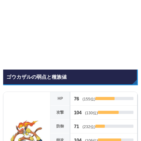
ゴウカザルの弱点と種族値
76
HP
(155位)
104
攻撃
(130位)
71
防御
(232位)
104
特攻
(106位)