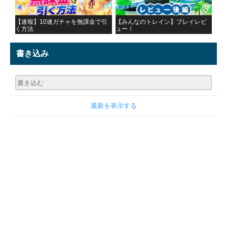
【速報】10連ガチャを無課金で引
【みんなのトレイン】プレイレビ
く方法
ュー！
書き込み
最新を表示する