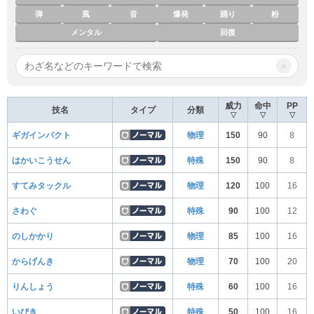
弾
風
音
爆発
踊り
粉
メンタル
回復
×
威力
命中
PP
技名
タイプ
分類
▽
▽
▽
ギガインパクト
物理
150
90
8
はかいこうせん
特殊
150
90
8
すてみタックル
物理
120
100
16
さわぐ
特殊
90
100
12
のしかかり
物理
85
100
16
からげんき
物理
70
100
20
りんしょう
特殊
60
100
16
いびき
特殊
50
100
16