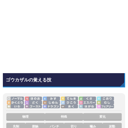
ゴウカザルの覚える技
物理
特殊
変化
先制
接触
パンチ
切り
噛み
波動