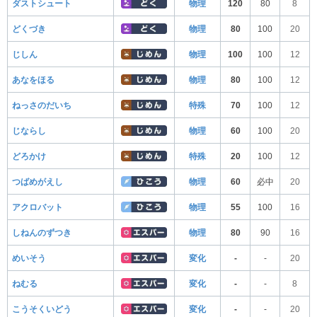
ダストシュート
物理
120
80
8
どくづき
物理
80
100
20
じしん
物理
100
100
12
あなをほる
物理
80
100
12
ねっさのだいち
特殊
70
100
12
じならし
物理
60
100
20
どろかけ
特殊
20
100
12
つばめがえし
物理
60
必中
20
アクロバット
物理
55
100
16
しねんのずつき
物理
80
90
16
めいそう
変化
-
-
20
ねむる
変化
-
-
8
こうそくいどう
変化
-
-
20