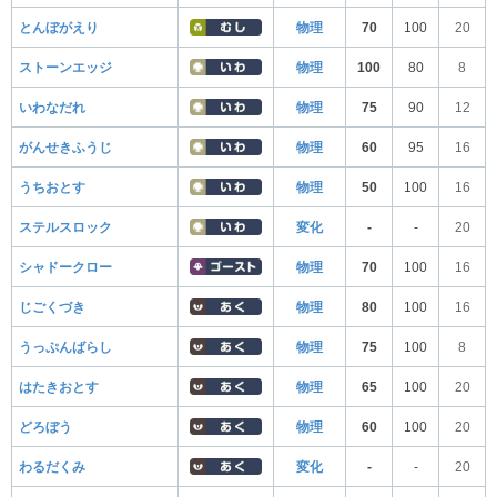
とんぼがえり
物理
70
100
20
ストーンエッジ
物理
100
80
8
いわなだれ
物理
75
90
12
がんせきふうじ
物理
60
95
16
うちおとす
物理
50
100
16
ステルスロック
変化
-
-
20
シャドークロー
物理
70
100
16
じごくづき
物理
80
100
16
うっぷんばらし
物理
75
100
8
はたきおとす
物理
65
100
20
どろぼう
物理
60
100
20
わるだくみ
変化
-
-
20