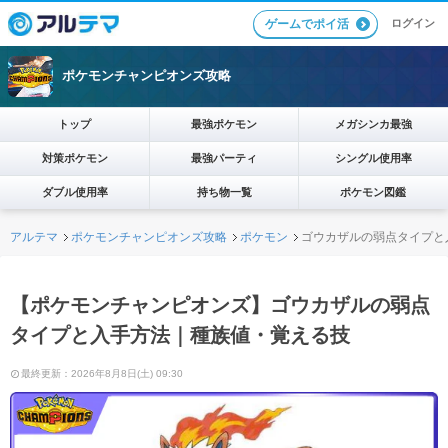
ログイン
ゲームでポイ活
ポケモンチャンピオンズ攻略
トップ
最強ポケモン
メガシンカ最強
対策ポケモン
最強パーティ
シングル使用率
ダブル使用率
持ち物一覧
ポケモン図鑑
アルテマ
ポケモンチャンピオンズ攻略
ポケモン
ゴウカザルの弱点タイプと
【ポケモンチャンピオンズ】ゴウカザルの弱点
タイプと入手方法｜種族値・覚える技
最終更新：2026年8月8日(土) 09:30