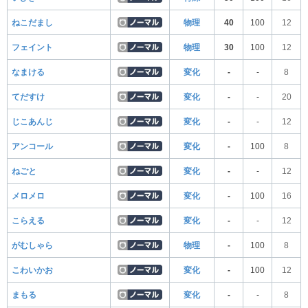
ねこだまし
物理
40
100
12
フェイント
物理
30
100
12
なまける
変化
-
-
8
てだすけ
変化
-
-
20
じこあんじ
変化
-
-
12
アンコール
変化
-
100
8
ねごと
変化
-
-
12
メロメロ
変化
-
100
16
こらえる
変化
-
-
12
がむしゃら
物理
-
100
8
こわいかお
変化
-
100
12
まもる
変化
-
-
8