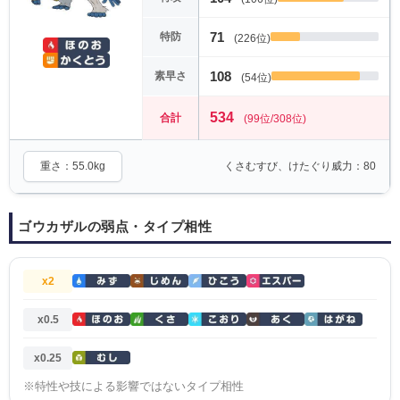
71
特防
(226位)
108
素早さ
(54位)
534
合計
(99位/308位)
重さ：55.0kg
くさむすび、けたぐり威力：80
ゴウカザルの弱点・タイプ相性
x2
x0.5
x0.25
※特性や技による影響ではないタイプ相性