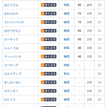
はどうだん
特殊
80
必中
20
かわらわり
物理
75
100
16
ドレインパンチ
物理
75
100
12
はやてがえし
物理
65
100
16
ローキック
物理
65
100
20
しんくうは
特殊
40
100
20
マッハパンチ
物理
40
100
20
コーチング
特殊
-
-
12
ビルドアップ
変化
-
-
20
きしかいせい
物理
-
100
16
カウンター
物理
-
100
20
けたぐり
物理
-
100
20