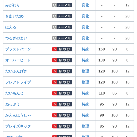
みがわり
変化
-
-
12
きあいだめ
変化
-
-
20
ほえる
変化
-
-
20
つるぎのまい
変化
-
-
20
ブラストバーン
特殊
150
90
8
オーバーヒート
特殊
130
90
8
だいふんげき
物理
120
100
12
フレアドライブ
物理
120
100
16
だいもんじ
特殊
110
85
8
ねっぷう
特殊
95
90
12
かえんほうしゃ
特殊
90
100
16
ブレイズキック
物理
85
90
12