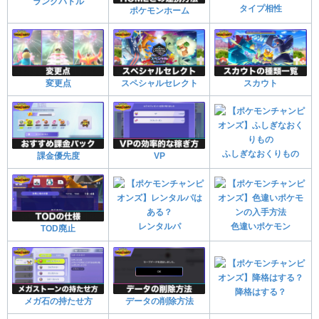
ランクバトル
タイプ相性
ポケモンホーム
変更点
スペシャルセレクト
スカウト
ふしぎなおくりもの
課金優先度
VP
レンタルパ
色違いポケモン
TOD廃止
降格はする？
メガ石の持たせ方
データの削除方法