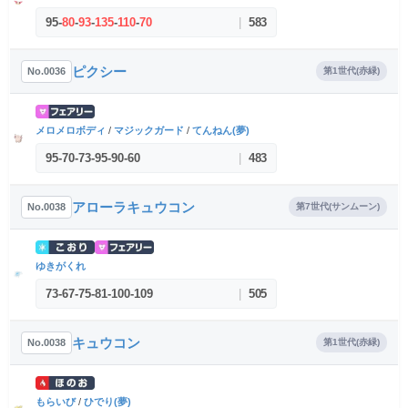
95
-
80
-
93
-
135
-
110
-
70
|
583
ピクシー
No.0036
第1世代(赤緑)
メロメロボディ
/
マジックガード
/
てんねん(夢)
95
-
70
-
73
-
95
-
90
-
60
|
483
アローラキュウコン
No.0038
第7世代(サンムーン)
ゆきがくれ
73
-
67
-
75
-
81
-
100
-
109
|
505
キュウコン
No.0038
第1世代(赤緑)
もらいび
/
ひでり(夢)