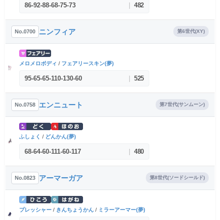
86
-
92
-
88
-
68
-
75
-
73
|
482
ニンフィア
No.0700
第6世代(XY)
メロメロボディ
/
フェアリースキン(夢)
95
-
65
-
65
-
110
-
130
-
60
|
525
エンニュート
No.0758
第7世代(サンムーン)
ふしょく
/
どんかん(夢)
68
-
64
-
60
-
111
-
60
-
117
|
480
アーマーガア
No.0823
第8世代(ソードシールド)
プレッシャー
/
きんちょうかん
/
ミラーアーマー(夢)