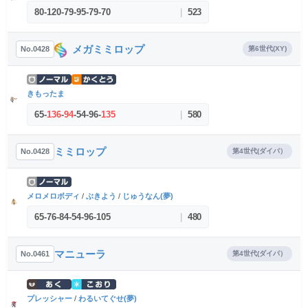
80
-
120
-
79
-
95
-
79
-
70
|
523
メガミミロップ
No.0428
第6世代(XY)
きもったま
65
-
136
-
94
-
54
-
96
-
135
|
580
ミミロップ
No.0428
第4世代(ダイパ）
メロメロボディ
/
ぶきよう
/
じゅうなん(夢)
65
-
76
-
84
-
54
-
96
-
105
|
480
マニューラ
No.0461
第4世代(ダイパ）
プレッシャー
/
わるいてぐせ(夢)