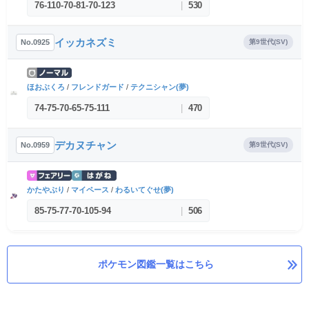
76
-
110
-
70
-
81
-
70
-
123
|
530
イッカネズミ
No.0925
第9世代(SV)
ほおぶくろ
/
フレンドガード
/
テクニシャン(夢)
74
-
75
-
70
-
65
-
75
-
111
|
470
デカヌチャン
No.0959
第9世代(SV)
かたやぶり
/
マイペース
/
わるいてぐせ(夢)
85
-
75
-
77
-
70
-
105
-
94
|
506
ポケモン図鑑一覧はこちら