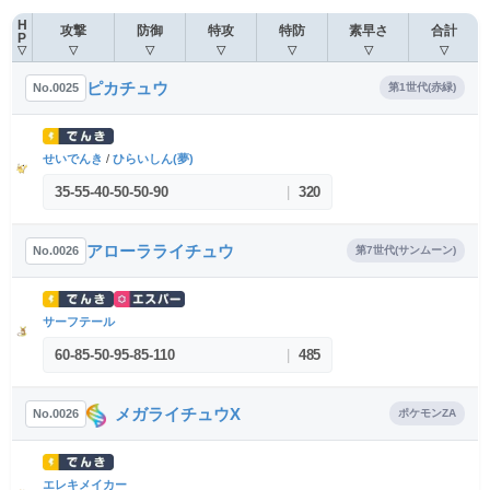
H
攻撃
防御
特攻
特防
素早さ
合計
P
▽
▽
▽
▽
▽
▽
▽
ピカチュウ
No.0025
第1世代(赤緑)
せいでんき
/
ひらいしん(夢)
35
-
55
-
40
-
50
-
50
-
90
|
320
アローラライチュウ
No.0026
第7世代(サンムーン)
サーフテール
60
-
85
-
50
-
95
-
85
-
110
|
485
メガライチュウX
No.0026
ポケモンZA
エレキメイカー