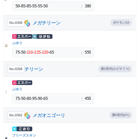
50
-
85
-
85
-
55
-
55
-
50
|
380
メガチリーン
No.0358
ポケモンZA
ふゆう
75
-
50
-
110
-
135
-
120
-
65
|
555
チリーン
No.0358
第3世代(ルビサファ)
ふゆう
75
-
50
-
80
-
95
-
90
-
65
|
455
メガオニゴーリ
No.0362
第6世代(XY)
フリーズスキン