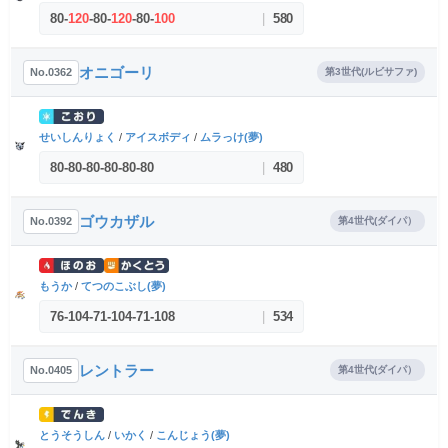
80
-
120
-
80
-
120
-
80
-
100
|
580
オニゴーリ
No.0362
第3世代(ルビサファ)
せいしんりょく
/
アイスボディ
/
ムラっけ(夢)
80
-
80
-
80
-
80
-
80
-
80
|
480
ゴウカザル
No.0392
第4世代(ダイパ）
もうか
/
てつのこぶし(夢)
76
-
104
-
71
-
104
-
71
-
108
|
534
レントラー
No.0405
第4世代(ダイパ）
とうそうしん
/
いかく
/
こんじょう(夢)