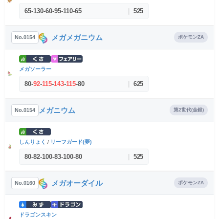
65
-
130
-
60
-
95
-
110
-
65
|
525
メガメガニウム
No.0154
ポケモンZA
メガソーラー
80
-
92
-
115
-
143
-
115
-
80
|
625
メガニウム
No.0154
第2世代(金銀)
しんりょく
/
リーフガード(夢)
80
-
82
-
100
-
83
-
100
-
80
|
525
メガオーダイル
No.0160
ポケモンZA
ドラゴンスキン