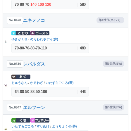
70
-
80
-
70
-
140
-
100
-
120
|
580
ユキメノコ
No.0478
第4世代(ダイパ）
ゆきがくれ
/
のろわれボディ(夢)
70
-
80
-
70
-
80
-
70
-
110
|
480
レパルダス
No.0510
第5世代(BW)
じゅうなん
/
かるわざ
/
いたずらごころ(夢)
64
-
88
-
50
-
88
-
50
-
106
|
446
エルフーン
No.0547
第5世代(BW)
いたずらごころ
/
すりぬけ
/
ようりょくそ(夢)