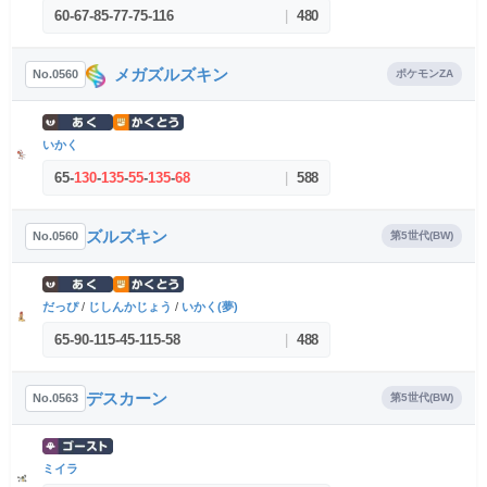
60
-
67
-
85
-
77
-
75
-
116
|
480
メガズルズキン
No.0560
ポケモンZA
いかく
65
-
130
-
135
-
55
-
135
-
68
|
588
ズルズキン
No.0560
第5世代(BW)
だっぴ
/
じしんかじょう
/
いかく(夢)
65
-
90
-
115
-
45
-
115
-
58
|
488
デスカーン
No.0563
第5世代(BW)
ミイラ