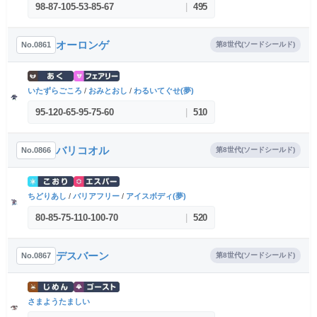
98
-
87
-
105
-
53
-
85
-
67
|
495
オーロンゲ
No.0861
第8世代(ソードシールド)
いたずらごころ
/
おみとおし
/
わるいてぐせ(夢)
95
-
120
-
65
-
95
-
75
-
60
|
510
バリコオル
No.0866
第8世代(ソードシールド)
ちどりあし
/
バリアフリー
/
アイスボディ(夢)
80
-
85
-
75
-
110
-
100
-
70
|
520
デスバーン
No.0867
第8世代(ソードシールド)
さまようたましい