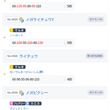
60
-
135
-
95
-
90
-
95
-
110
|
585
メガライチュウY
No.0026
ポケモンZA
ノーガード
60
-
100
-
55
-
160
-
80
-
130
|
585
ライチュウ
No.0026
第1世代(赤緑)
せいでんき
/
ひらいしん(夢)
60
-
90
-
55
-
90
-
80
-
110
|
485
メガピクシー
No.0036
ポケモンZA
マジックミラー