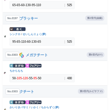
65
-
65
-
60
-
130
-
95
-
110
|
525
ブラッキー
No.0197
第2世代(金銀)
シンクロ
/
せいしんりょく(夢)
95
-
65
-
110
-
60
-
130
-
65
|
525
メガクチート
No.0303
第6世代(XY)
ちからもち
50
-
105
-
120
-
55
-
95
-
50
|
480
クチート
No.0303
第3世代(ルビサファ)
かいりきバサミ
/
いかく
/
ちからずく(夢)