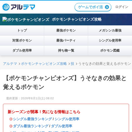
ログイン
ゲームでポイ活
ポケモンチャンピオンズ攻略
トップ
最強ポケモン
メガシンカ最強
対策ポケモン
最強パーティ
シングル使用率
ダブル使用率
持ち物一覧
ポケモン図鑑
アルテマ
ポケモンチャンピオンズ攻略
技
うそなきの効果と覚えるポケモン
【ポケモンチャンピオンズ】うそなきの効果と
覚えるポケモン
最終更新：2026年8月1日(土) 08:02
新シーズンが開幕！気になる情報はこちら
・
シングル最強ランキング
/
シングル使用率
・
ダブル最強ランキング
/
ダブル使用率