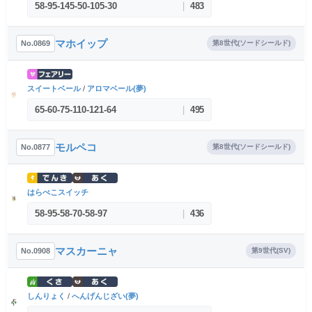
58
-
95
-
145
-
50
-
105
-
30
|
483
マホイップ
No.0869
第8世代(ソードシールド)
スイートベール
/
アロマベール(夢)
65
-
60
-
75
-
110
-
121
-
64
|
495
モルペコ
No.0877
第8世代(ソードシールド)
はらぺこスイッチ
58
-
95
-
58
-
70
-
58
-
97
|
436
マスカーニャ
No.0908
第9世代(SV)
しんりょく
/
へんげんじざい(夢)