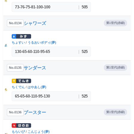
73
-
76
-
75
-
81
-
100
-
100
|
505
シャワーズ
No.0134
第1世代(赤緑)
ちょすい
/
うるおいボディ(夢)
130
-
65
-
60
-
110
-
95
-
65
|
525
サンダース
No.0135
第1世代(赤緑)
ちくでん
/
はやあし(夢)
65
-
65
-
60
-
110
-
95
-
130
|
525
ブースター
No.0136
第1世代(赤緑)
もらいび
/
こんじょう(夢)