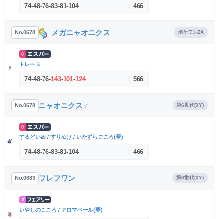
74
-
48
-
76
-
83
-
81
-
104
|
466
メガニャオニクス
No.0678
ポケモンZA
トレース
74
-
48
-
76
-
143
-
101
-
124
|
566
ニャオニクス♂
No.0678
第6世代(XY)
するどいめ
/
すりぬけ
/
いたずらごころ(夢)
74
-
48
-
76
-
83
-
81
-
104
|
466
フレフワン
No.0683
第6世代(XY)
いやしのこころ
/
アロマベール(夢)