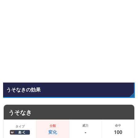
うそなきの効果
うそなき
威力
命中
分類
タイプ
-
100
変化