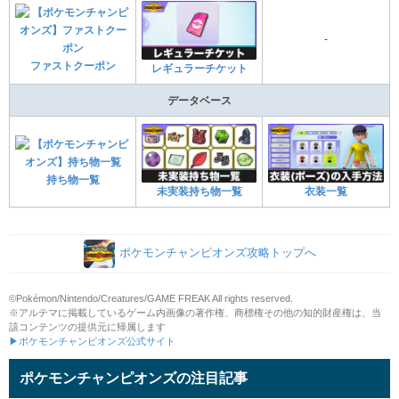
-
ファストクーポン
レギュラーチケット
データベース
持ち物一覧
未実装持ち物一覧
衣装一覧
ポケモンチャンピオンズ攻略トップへ
©Pokémon/Nintendo/Creatures/GAME FREAK All rights reserved.
※アルテマに掲載しているゲーム内画像の著作権、商標権その他の知的財産権は、当
該コンテンツの提供元に帰属します
▶ポケモンチャンピオンズ公式サイト
ポケモンチャンピオンズの注目記事