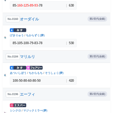
85
-
160
-
125
-
89
-
93
-
78
|
630
オーダイル
No.0160
第2世代(金銀)
げきりゅう
/
ちからずく(夢)
85
-
105
-
100
-
79
-
83
-
78
|
530
マリルリ
No.0184
第2世代(金銀)
あついしぼう
/
ちからもち
/
そうしょく(夢)
100
-
50
-
80
-
60
-
80
-
50
|
420
エーフィ
No.0196
第2世代(金銀)
シンクロ
/
マジックミラー(夢)