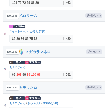
101
-
72
-
72
-
99
-
89
-
29
|
462
ペロリーム
No.0685
第6世代(XY)
スイートベール
/
かるわざ(夢)
82
-
80
-
86
-
85
-
75
-
72
|
480
メガカラマネロ
No.0687
ポケモンZA
あまのじゃく
86
-
102
-
88
-
98
-
120
-
88
|
582
カラマネロ
No.0687
第6世代(XY)
あまのじゃく
/
きゅうばん
/
すりぬけ(夢)