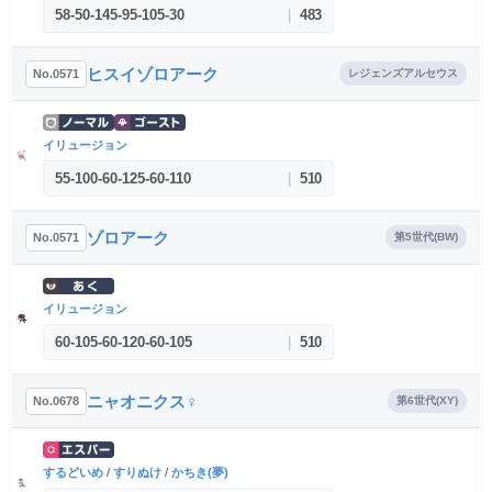
58
-
50
-
145
-
95
-
105
-
30
|
483
ヒスイゾロアーク
No.0571
レジェンズアルセウス
イリュージョン
55
-
100
-
60
-
125
-
60
-
110
|
510
ゾロアーク
No.0571
第5世代(BW)
イリュージョン
60
-
105
-
60
-
120
-
60
-
105
|
510
ニャオニクス♀
No.0678
第6世代(XY)
するどいめ
/
すりぬけ
/
かちき(夢)