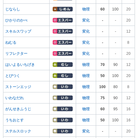
じならし
物理
60
100
20
ひかりのかべ
変化
-
-
20
スキルスワップ
変化
-
-
12
ねむる
変化
-
-
8
リフレクター
変化
-
-
20
はいよるいちげき
物理
70
90
12
とびつく
物理
50
100
20
ストーンエッジ
物理
100
80
8
いわなだれ
物理
75
90
12
がんせきふうじ
物理
60
95
16
うちおとす
物理
50
100
16
ステルスロック
変化
-
-
20