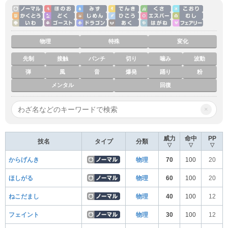
物理
特殊
変化
先制
接触
パンチ
切り
噛み
波動
弾
風
音
爆発
踊り
粉
メンタル
回復
×
威力
命中
PP
技名
タイプ
分類
▽
▽
▽
からげんき
物理
70
100
20
ほしがる
物理
60
100
20
ねこだまし
物理
40
100
12
フェイント
物理
30
100
12