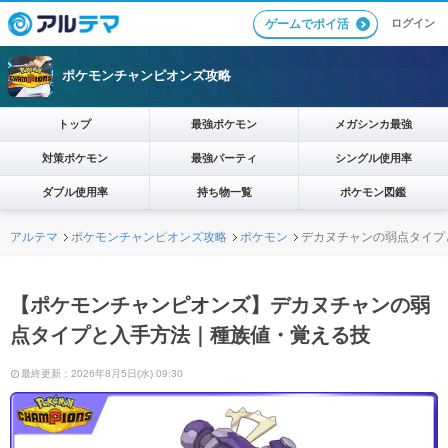
ログイン
ゲームでポイ活
ポケモンチャンピオンズ攻略
トップ
最強ポケモン
メガシンカ最強
対策ポケモン
最強パーティ
シングル使用率
ダブル使用率
持ち物一覧
ポケモン図鑑
アルテマ
ポケモンチャンピオンズ攻略
ポケモン
デカヌチャンの弱点タイプ
【ポケモンチャンピオンズ】デカヌチャンの弱
点タイプと入手方法｜種族値・覚える技
最終更新：2026年8月5日(水) 09:30