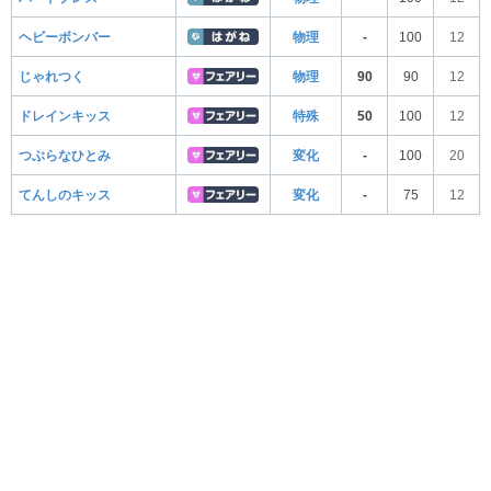
ヘビーボンバー
物理
-
100
12
じゃれつく
物理
90
90
12
ドレインキッス
特殊
50
100
12
つぶらなひとみ
変化
-
100
20
てんしのキッス
変化
-
75
12