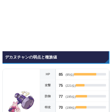
デカヌチャンの弱点と種族値
85
HP
(95位)
75
攻撃
(221位)
77
防御
(195位)
70
特攻
(199位)