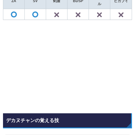
ZA
SV
剣盾
BDSP
ピカブイ
ル
✕
✕
✕
◯
◯
デカヌチャンの覚える技