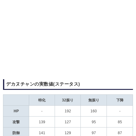
デカヌチャンの実数値(ステータス)
特化
32振り
無振り
下降
HP
-
192
160
-
攻撃
139
127
95
85
防御
141
129
97
87