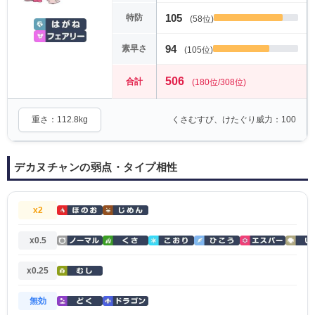
105
特防
(58位)
94
素早さ
(105位)
506
合計
(180位/308位)
重さ：112.8kg
くさむすび、けたぐり威力：100
デカヌチャンの弱点・タイプ相性
x2
x0.5
x0.25
無効