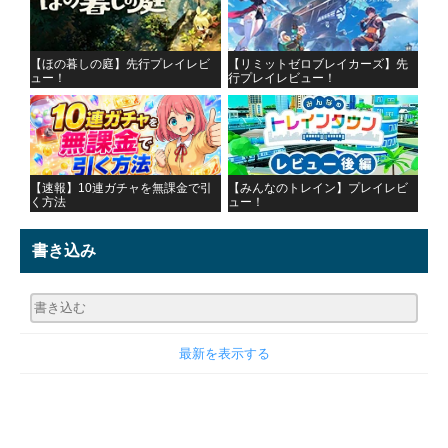
【ほの暮しの庭】先行プレイレビ
【リミットゼロブレイカーズ】先
ュー！
行プレイレビュー！
【速報】10連ガチャを無課金で引
【みんなのトレイン】プレイレビ
く方法
ュー！
書き込み
最新を表示する