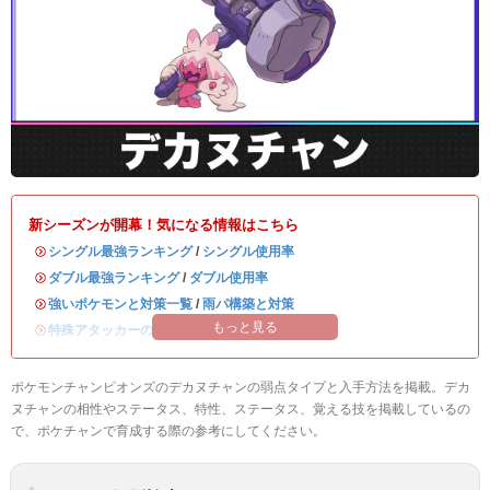
新シーズンが開幕！気になる情報はこちら
・
シングル最強ランキング
/
シングル使用率
・
ダブル最強ランキング
/
ダブル使用率
・
強いポケモンと対策一覧
/
雨パ構築と対策
もっと見る
・
特殊アタッカーのおすすめランキング
ポケモンチャンピオンズのデカヌチャンの弱点タイプと入手方法を掲載。デカ
ヌチャンの相性やステータス、特性、ステータス、覚える技を掲載しているの
で、ポケチャンで育成する際の参考にしてください。