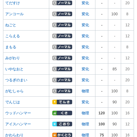
てだすけ
変化
-
-
20
アンコール
変化
-
100
8
ねごと
変化
-
-
12
こらえる
変化
-
-
12
まもる
変化
-
-
8
みがわり
変化
-
-
12
いやなおと
変化
-
85
20
つるぎのまい
変化
-
-
20
がむしゃら
物理
-
100
8
でんじは
変化
-
90
20
ウッドハンマー
物理
120
100
16
アイスハンマー
物理
100
90
12
かわらわり
物理
75
100
16