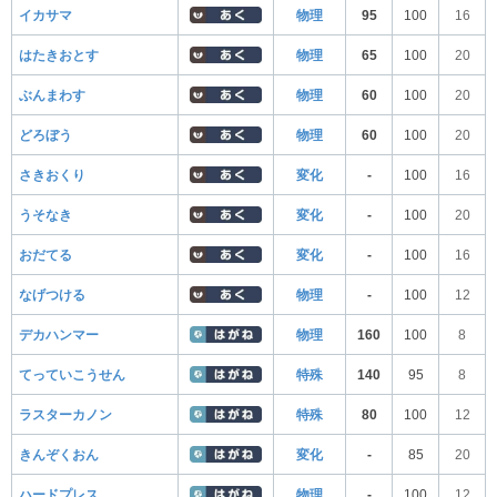
イカサマ
物理
95
100
16
はたきおとす
物理
65
100
20
ぶんまわす
物理
60
100
20
どろぼう
物理
60
100
20
さきおくり
変化
-
100
16
うそなき
変化
-
100
20
おだてる
変化
-
100
16
なげつける
物理
-
100
12
デカハンマー
物理
160
100
8
てっていこうせん
特殊
140
95
8
ラスターカノン
特殊
80
100
12
きんぞくおん
変化
-
85
20
ハードプレス
物理
-
100
12