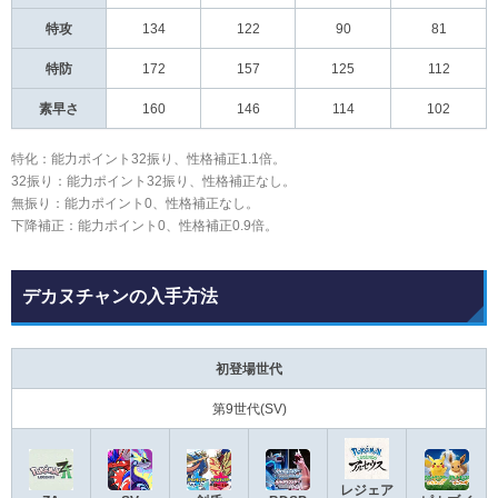
特攻
134
122
90
81
特防
172
157
125
112
素早さ
160
146
114
102
特化：能力ポイント32振り、性格補正1.1倍。
32振り：能力ポイント32振り、性格補正なし。
無振り：能力ポイント0、性格補正なし。
下降補正：能力ポイント0、性格補正0.9倍。
デカヌチャンの入手方法
初登場世代
第9世代(SV)
レジェア