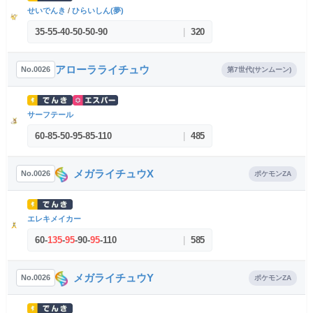
せいでんき
/
ひらいしん(夢)
35
-
55
-
40
-
50
-
50
-
90
|
320
アローラライチュウ
No.0026
第7世代(サンムーン)
サーフテール
60
-
85
-
50
-
95
-
85
-
110
|
485
メガライチュウX
No.0026
ポケモンZA
エレキメイカー
60
-
135
-
95
-
90
-
95
-
110
|
585
メガライチュウY
No.0026
ポケモンZA