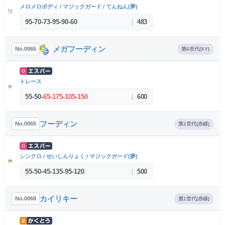
メロメロボディ
/
マジックガード
/
てんねん(夢)
95
-
70
-
73
-
95
-
90
-
60
|
483
メガフーディン
No.0065
第6世代(XY)
トレース
55
-
50
-
65
-
175
-
105
-
150
|
600
フーディン
No.0065
第1世代(赤緑)
シンクロ
/
せいしんりょく
/
マジックガード(夢)
55
-
50
-
45
-
135
-
95
-
120
|
500
カイリキー
No.0068
第1世代(赤緑)