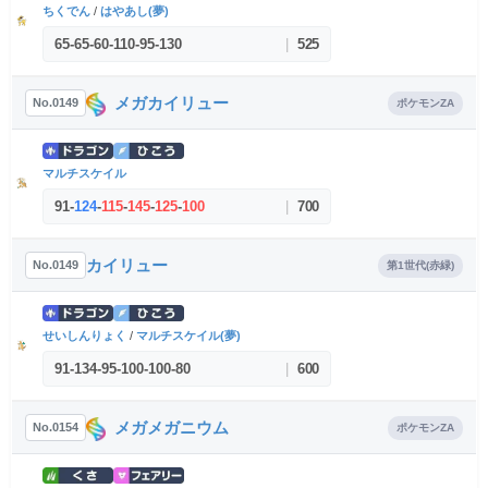
ちくでん
/
はやあし(夢)
65
-
65
-
60
-
110
-
95
-
130
|
525
メガカイリュー
No.0149
ポケモンZA
マルチスケイル
91
-
124
-
115
-
145
-
125
-
100
|
700
カイリュー
No.0149
第1世代(赤緑)
せいしんりょく
/
マルチスケイル(夢)
91
-
134
-
95
-
100
-
100
-
80
|
600
メガメガニウム
No.0154
ポケモンZA