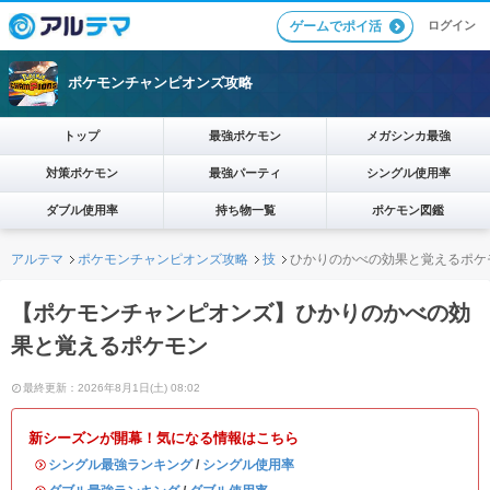
ログイン
ゲームでポイ活
ポケモンチャンピオンズ攻略
トップ
最強ポケモン
メガシンカ最強
対策ポケモン
最強パーティ
シングル使用率
ダブル使用率
持ち物一覧
ポケモン図鑑
アルテマ
ポケモンチャンピオンズ攻略
技
ひかりのかべの効果と覚えるポケ
【ポケモンチャンピオンズ】ひかりのかべの効
果と覚えるポケモン
最終更新：2026年8月1日(土) 08:02
新シーズンが開幕！気になる情報はこちら
・
シングル最強ランキング
/
シングル使用率