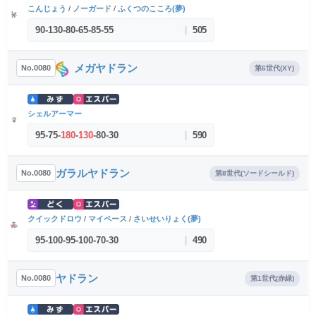
こんじょう
/
ノーガード
/
ふくつのこころ(夢)
90
-
130
-
80
-
65
-
85
-
55
|
505
メガヤドラン
No.0080
第6世代(XY)
シェルアーマー
95
-
75
-
180
-
130
-
80
-
30
|
590
ガラルヤドラン
No.0080
第8世代(ソードシールド)
クイックドロウ
/
マイペース
/
さいせいりょく(夢)
95
-
100
-
95
-
100
-
70
-
30
|
490
ヤドラン
No.0080
第1世代(赤緑)