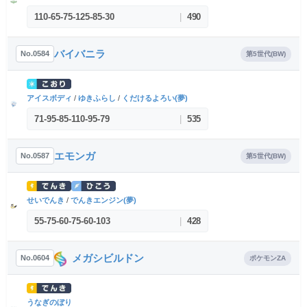
110
-
65
-
75
-
125
-
85
-
30
|
490
バイバニラ
No.0584
第5世代(BW)
アイスボディ
/
ゆきふらし
/
くだけるよろい(夢)
71
-
95
-
85
-
110
-
95
-
79
|
535
エモンガ
No.0587
第5世代(BW)
せいでんき
/
でんきエンジン(夢)
55
-
75
-
60
-
75
-
60
-
103
|
428
メガシビルドン
No.0604
ポケモンZA
うなぎのぼり