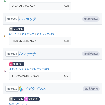
75
-
75
-
95
-
75
-
95
-
113
|
528
ミルホッグ
No.0505
第5世代(BW)
はっこう
/
するどいめ
/
アナライズ(夢)
60
-
85
-
69
-
60
-
69
-
77
|
420
ムシャーナ
No.0518
第5世代(BW)
よちむ
/
シンクロ
/
テレパシー(夢)
116
-
55
-
85
-
107
-
95
-
29
|
487
メガタブンネ
No.0531
第6世代(XY)
いやしのこころ