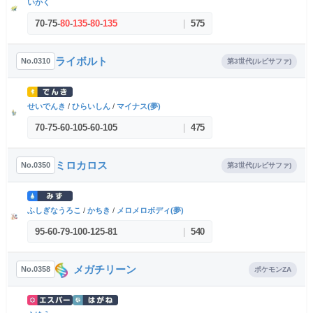
いかく
70
-
75
-
80
-
135
-
80
-
135
|
575
ライボルト
No.0310
第3世代(ルビサファ)
せいでんき
/
ひらいしん
/
マイナス(夢)
70
-
75
-
60
-
105
-
60
-
105
|
475
ミロカロス
No.0350
第3世代(ルビサファ)
ふしぎなうろこ
/
かちき
/
メロメロボディ(夢)
95
-
60
-
79
-
100
-
125
-
81
|
540
メガチリーン
No.0358
ポケモンZA