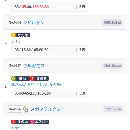
85
-
145
-
80
-
135
-
90
-
80
|
615
シビルドン
No.0604
第5世代(BW)
ふゆう
85
-
115
-
80
-
105
-
80
-
50
|
515
ウルガモス
No.0637
第5世代(BW)
ほのおのからだ
/
むしのしらせ(夢)
85
-
60
-
65
-
135
-
105
-
100
|
550
メガマフォクシー
No.0655
ポケモンZA
ふゆう