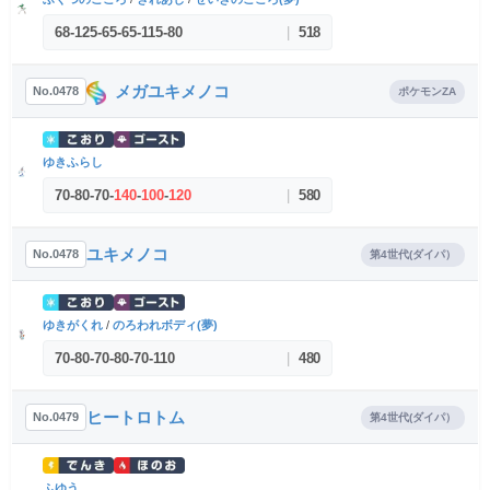
68
-
125
-
65
-
65
-
115
-
80
|
518
メガユキメノコ
No.0478
ポケモンZA
ゆきふらし
70
-
80
-
70
-
140
-
100
-
120
|
580
ユキメノコ
No.0478
第4世代(ダイパ）
ゆきがくれ
/
のろわれボディ(夢)
70
-
80
-
70
-
80
-
70
-
110
|
480
ヒートロトム
No.0479
第4世代(ダイパ）
ふゆう