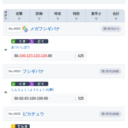
H
攻撃
防御
特攻
特防
素早さ
合計
P
▽
▽
▽
▽
▽
▽
▽
メガフシギバナ
No.0003
第6世代(XY)
あついしぼう
80
-
100
-
123
-
122
-
120
-
80
|
625
フシギバナ
No.0003
第1世代(赤緑)
しんりょく
/
ようりょくそ(夢)
80
-
82
-
83
-
100
-
100
-
80
|
525
ピカチュウ
No.0025
第1世代(赤緑)