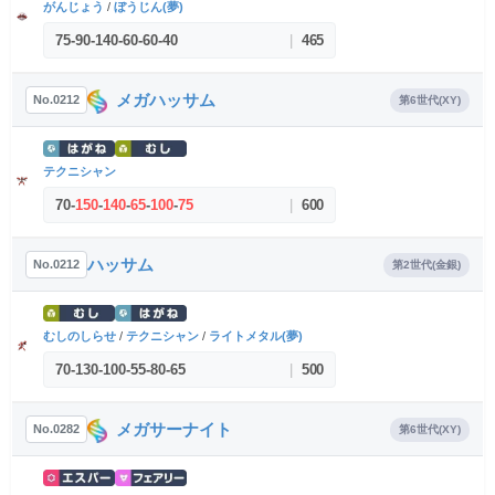
がんじょう
/
ぼうじん(夢)
75
-
90
-
140
-
60
-
60
-
40
|
465
メガハッサム
No.0212
第6世代(XY)
テクニシャン
70
-
150
-
140
-
65
-
100
-
75
|
600
ハッサム
No.0212
第2世代(金銀)
むしのしらせ
/
テクニシャン
/
ライトメタル(夢)
70
-
130
-
100
-
55
-
80
-
65
|
500
メガサーナイト
No.0282
第6世代(XY)