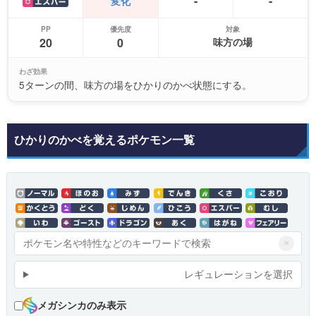
-
-
変化
PP
優先度
対象
20
0
味方の場
わざ効果
5ターンの間、味方の場をひかりのかべ状態にする。
ひかりのかべを覚えるポケモン一覧
×
レギュレーションを選択
メガシンカのみ表示