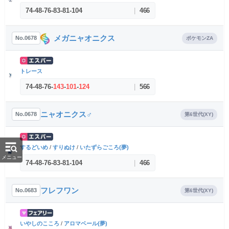
74
-
48
-
76
-
83
-
81
-
104
|
466
メガニャオニクス
No.0678
ポケモンZA
トレース
74
-
48
-
76
-
143
-
101
-
124
|
566
ニャオニクス♂
No.0678
第6世代(XY)
するどいめ
/
すりぬけ
/
いたずらごころ(夢)
メニュー
74
-
48
-
76
-
83
-
81
-
104
|
466
フレフワン
No.0683
第6世代(XY)
いやしのこころ
/
アロマベール(夢)