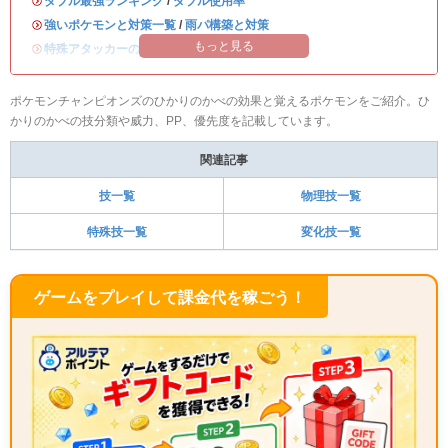
・
ダブル最強ランキング
/
ダブル使用率
・
強いポケモンと対策一覧
/
雨パ構築と対策
もっと見る
・
特殊アタッカーのおすすめランキング
ポケモンチャンピオンズのひかりのかべの効果と覚えるポケモンをご紹介。ひ
かりのかべの技分類や威力、PP、優先度を記載しています。
関連記事
技一覧
物理技一覧
特殊技一覧
変化技一覧
ゲームをプレイして課金代を稼ごう！