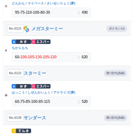
どんかん
/
マイペース
/
さいせいりょく(夢)
95
-
75
-
110
-
100
-
80
-
30
|
490
メガスターミー
No.0121
ポケモンZA
ちからもち
60
-
100
-
105
-
130
-
105
-
120
|
620
スターミー
No.0121
第1世代(赤緑)
はっこう
/
しぜんかいふく
/
アナライズ(夢)
60
-
75
-
85
-
100
-
85
-
115
|
520
サンダース
No.0135
第1世代(赤緑)