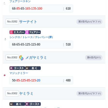
フェアリースキン
68
-
85
-
65
-
165
-
135
-
100
|
618
サーナイト
No.0282
第3世代(ルビサファ)
シンクロ
/
トレース
/
テレパシー(夢)
68
-
65
-
65
-
125
-
115
-
80
|
518
メガヤミラミ
No.0302
第6世代(XY)
マジックミラー
50
-
85
-
125
-
85
-
115
-
20
|
480
ヤミラミ
No.0302
第3世代(ルビサファ)