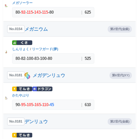
メガソーラー
80
-
92
-
115
-
143
-
115
-
80
|
625
メガニウム
No.0154
第2世代(金銀)
しんりょく
/
リーフガード(夢)
80
-
82
-
100
-
83
-
100
-
80
|
525
メガデンリュウ
No.0181
第6世代(XY)
かたやぶり
90
-
95
-
105
-
165
-
110
-
45
|
610
デンリュウ
No.0181
第2世代(金銀)