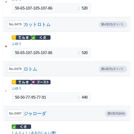
50
-
65
-
107
-
105
-
107
-
86
|
520
カットロトム
No.0479
第4世代(ダイパ）
ふゆう
50
-
65
-
107
-
105
-
107
-
86
|
520
ロトム
No.0479
第4世代(ダイパ）
ふゆう
50
-
50
-
77
-
95
-
77
-
91
|
440
ジャローダ
No.0497
第5世代(BW)
しんりょく
/
あまのじゃく(夢)