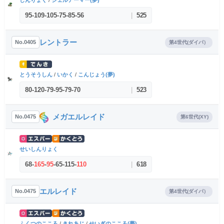
しんりょく
/
シェルアーマー(夢)
95
-
109
-
105
-
75
-
85
-
56
|
525
レントラー
No.0405
第4世代(ダイパ）
とうそうしん
/
いかく
/
こんじょう(夢)
80
-
120
-
79
-
95
-
79
-
70
|
523
メガエルレイド
No.0475
第6世代(XY)
せいしんりょく
68
-
165
-
95
-
65
-
115
-
110
|
618
エルレイド
No.0475
第4世代(ダイパ）
ふくつのこころ
/
きれあじ
/
せいぎのこころ(夢)