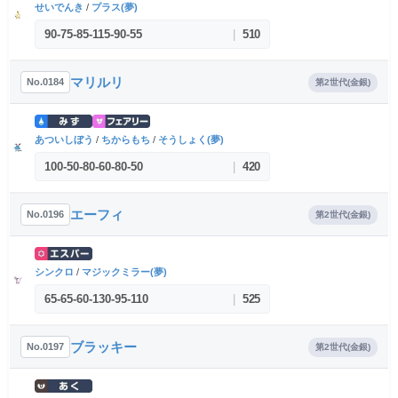
せいでんき
/
プラス(夢)
90
-
75
-
85
-
115
-
90
-
55
|
510
マリルリ
No.0184
第2世代(金銀)
あついしぼう
/
ちからもち
/
そうしょく(夢)
100
-
50
-
80
-
60
-
80
-
50
|
420
エーフィ
No.0196
第2世代(金銀)
シンクロ
/
マジックミラー(夢)
65
-
65
-
60
-
130
-
95
-
110
|
525
ブラッキー
No.0197
第2世代(金銀)