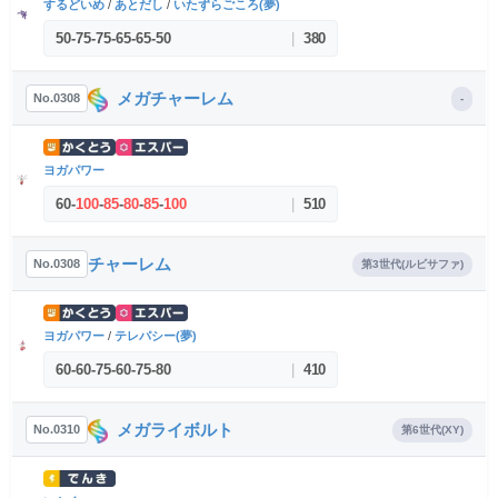
するどいめ
/
あとだし
/
いたずらごころ(夢)
50
-
75
-
75
-
65
-
65
-
50
|
380
メガチャーレム
No.0308
-
ヨガパワー
60
-
100
-
85
-
80
-
85
-
100
|
510
チャーレム
No.0308
第3世代(ルビサファ)
ヨガパワー
/
テレパシー(夢)
60
-
60
-
75
-
60
-
75
-
80
|
410
メガライボルト
No.0310
第6世代(XY)