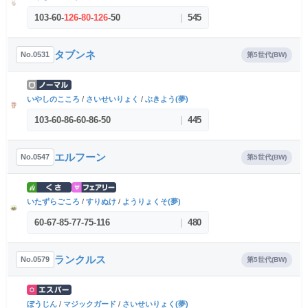
103
-
60
-
126
-
80
-
126
-
50
|
545
タブンネ
No.0531
第5世代(BW)
いやしのこころ
/
さいせいりょく
/
ぶきよう(夢)
103
-
60
-
86
-
60
-
86
-
50
|
445
エルフーン
No.0547
第5世代(BW)
いたずらごころ
/
すりぬけ
/
ようりょくそ(夢)
60
-
67
-
85
-
77
-
75
-
116
|
480
ランクルス
No.0579
第5世代(BW)
ぼうじん
/
マジックガード
/
さいせいりょく(夢)