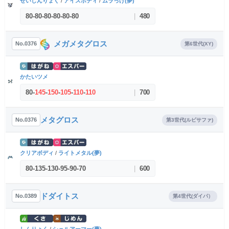
せいしんりょく
/
アイスボディ
/
ムラっけ(夢)
80
-
80
-
80
-
80
-
80
-
80
|
480
メガメタグロス
No.0376
第6世代(XY)
かたいツメ
80
-
145
-
150
-
105
-
110
-
110
|
700
メタグロス
No.0376
第3世代(ルビサファ)
クリアボディ
/
ライトメタル(夢)
80
-
135
-
130
-
95
-
90
-
70
|
600
ドダイトス
No.0389
第4世代(ダイパ）