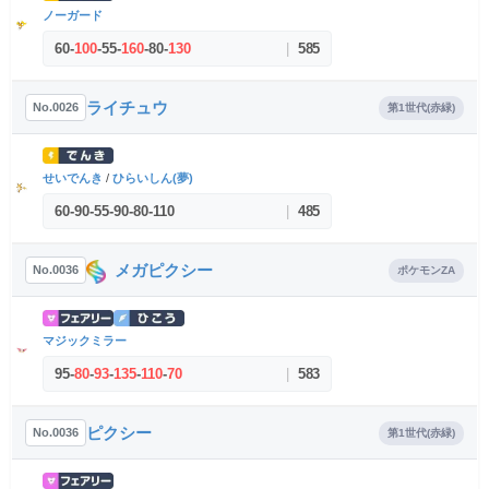
ノーガード
60
-
100
-
55
-
160
-
80
-
130
|
585
ライチュウ
No.0026
第1世代(赤緑)
せいでんき
/
ひらいしん(夢)
60
-
90
-
55
-
90
-
80
-
110
|
485
メガピクシー
No.0036
ポケモンZA
マジックミラー
95
-
80
-
93
-
135
-
110
-
70
|
583
ピクシー
No.0036
第1世代(赤緑)