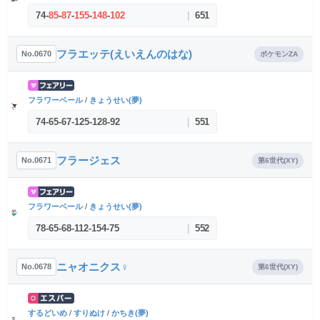
74
-
85
-
87
-
155
-
148
-
102
|
651
フラエッテ(えいえんのはな)
No.0670
ポケモンZA
フラワーベール
/
きょうせい(夢)
74
-
65
-
67
-
125
-
128
-
92
|
551
フラージェス
No.0671
第6世代(XY)
フラワーベール
/
きょうせい(夢)
78
-
65
-
68
-
112
-
154
-
75
|
552
ニャオニクス♀
No.0678
第6世代(XY)
するどいめ
/
すりぬけ
/
かちき(夢)