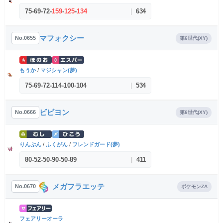
75
-
69
-
72
-
159
-
125
-
134
|
634
マフォクシー
No.0655
第6世代(XY)
もうか
/
マジシャン(夢)
75
-
69
-
72
-
114
-
100
-
104
|
534
ビビヨン
No.0666
第6世代(XY)
りんぷん
/
ふくがん
/
フレンドガード(夢)
80
-
52
-
50
-
90
-
50
-
89
|
411
メガフラエッテ
No.0670
ポケモンZA
フェアリーオーラ