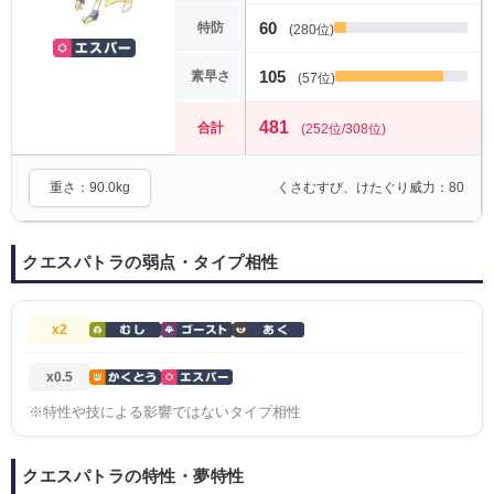
60
特防
(280位)
105
素早さ
(57位)
481
合計
(252位/308位)
重さ：90.0kg
くさむすび、けたぐり威力：80
クエスパトラの弱点・タイプ相性
x2
x0.5
※特性や技による影響ではないタイプ相性
クエスパトラの特性・夢特性