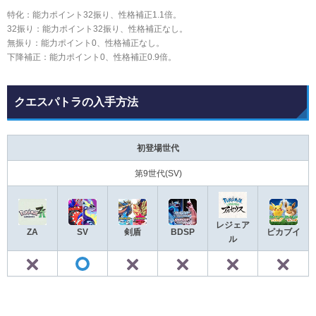
特化：能力ポイント32振り、性格補正1.1倍。
32振り：能力ポイント32振り、性格補正なし。
無振り：能力ポイント0、性格補正なし。
下降補正：能力ポイント0、性格補正0.9倍。
クエスパトラの入手方法
初登場世代
第9世代(SV)
レジェア
ZA
SV
剣盾
BDSP
ピカブイ
ル
✕
✕
✕
✕
◯