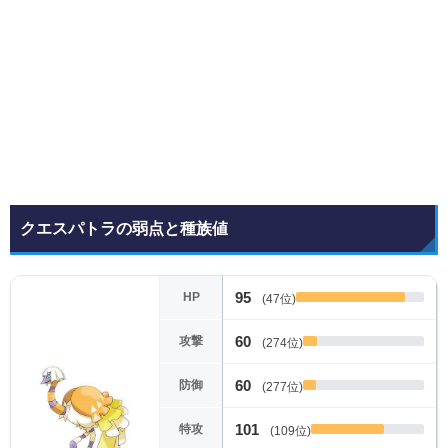
クエスパトラの弱点と種族値
95
HP
(47位)
60
攻撃
(274位)
60
防御
(277位)
101
特攻
(109位)