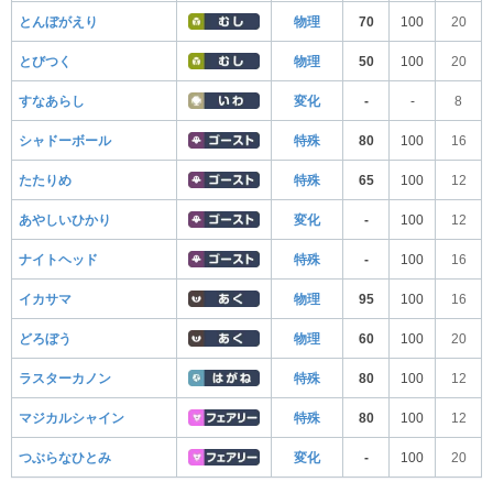
とんぼがえり
物理
70
100
20
とびつく
物理
50
100
20
すなあらし
変化
-
-
8
シャドーボール
特殊
80
100
16
たたりめ
特殊
65
100
12
あやしいひかり
変化
-
100
12
ナイトヘッド
特殊
-
100
16
イカサマ
物理
95
100
16
どろぼう
物理
60
100
20
ラスターカノン
特殊
80
100
12
マジカルシャイン
特殊
80
100
12
つぶらなひとみ
変化
-
100
20