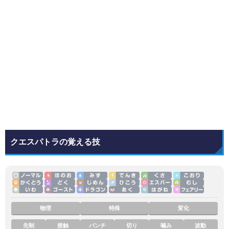
クエスパトラの覚える技
物理
特殊
変化
先制
接触
パンチ
切り
噛み
波動