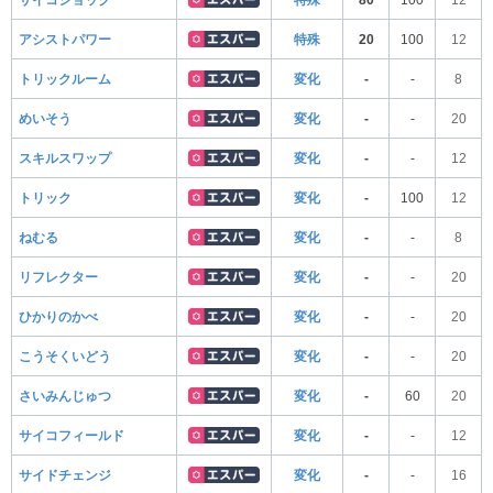
アシストパワー
特殊
20
100
12
トリックルーム
変化
-
-
8
めいそう
変化
-
-
20
スキルスワップ
変化
-
-
12
トリック
変化
-
100
12
ねむる
変化
-
-
8
リフレクター
変化
-
-
20
ひかりのかべ
変化
-
-
20
こうそくいどう
変化
-
-
20
さいみんじゅつ
変化
-
60
20
サイコフィールド
変化
-
-
12
サイドチェンジ
変化
-
-
16