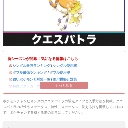
新シーズンが開幕！気になる情報はこちら
・
シングル最強ランキング
/
シングル使用率
・
ダブル最強ランキング
/
ダブル使用率
・
強いポケモンと対策一覧
/
雨パ構築と対策
もっと見る
・
特殊アタッカーのおすすめランキング
ポケモンチャンピオンズのクエスパトラの弱点タイプと入手方法を掲載。クエ
スパトラの相性やステータス、特性、ステータス、覚える技を掲載しているの
で、ポケチャンで育成する際の参考にしてください。