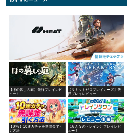
【ほの暮しの庭】先行プレイレビ
【リミットゼロブレイカーズ】先
ュー！
行プレイレビュー！
【速報】10連ガチャを無課金で引
【みんなのトレイン】プレイレビ
く方法
ュー！