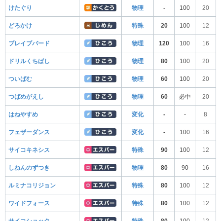
けたぐり
物理
-
100
20
どろかけ
特殊
20
100
12
ブレイブバード
物理
120
100
16
ドリルくちばし
物理
80
100
20
ついばむ
物理
60
100
20
つばめがえし
物理
60
必中
20
はねやすめ
変化
-
-
8
フェザーダンス
変化
-
100
16
サイコキネシス
特殊
90
100
12
しねんのずつき
物理
80
90
16
ルミナコリジョン
特殊
80
100
12
ワイドフォース
特殊
80
100
12
サイコショック
特殊
80
100
12