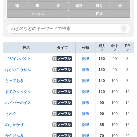
弾
風
音
爆発
踊り
粉
メンタル
回復
×
威力
命中
PP
技名
タイプ
分類
▽
▽
▽
ギガインパクト
物理
150
90
8
はかいこうせん
特殊
150
90
8
とっておき
物理
140
100
8
すてみタックル
物理
120
100
16
ハイパーボイス
特殊
90
100
12
さわぐ
特殊
90
100
12
のしかかり
物理
85
100
16
からげんき
物理
70
100
20