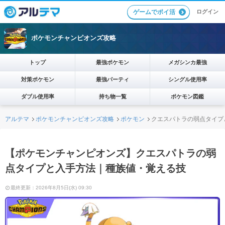
ログイン
ゲームでポイ活
ポケモンチャンピオンズ攻略
トップ
最強ポケモン
メガシンカ最強
対策ポケモン
最強パーティ
シングル使用率
ダブル使用率
持ち物一覧
ポケモン図鑑
アルテマ
ポケモンチャンピオンズ攻略
ポケモン
クエスパトラの弱点タイプ
【ポケモンチャンピオンズ】クエスパトラの弱
点タイプと入手方法｜種族値・覚える技
最終更新：2026年8月5日(水) 09:30