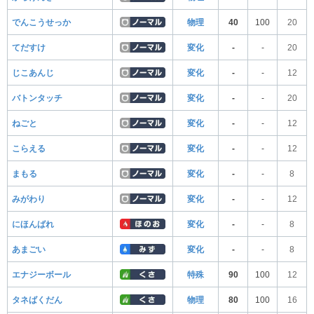
でんこうせっか
物理
40
100
20
てだすけ
変化
-
-
20
じこあんじ
変化
-
-
12
バトンタッチ
変化
-
-
20
ねごと
変化
-
-
12
こらえる
変化
-
-
12
まもる
変化
-
-
8
みがわり
変化
-
-
12
にほんばれ
変化
-
-
8
あまごい
変化
-
-
8
エナジーボール
特殊
90
100
12
タネばくだん
物理
80
100
16