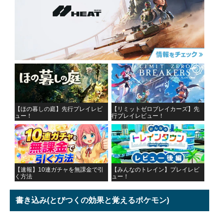
【ほの暮しの庭】先行プレイレビ
【リミットゼロブレイカーズ】先
ュー！
行プレイレビュー！
【速報】10連ガチャを無課金で引
【みんなのトレイン】プレイレビ
く方法
ュー！
書き込み
(とびつくの効果と覚えるポケモン)