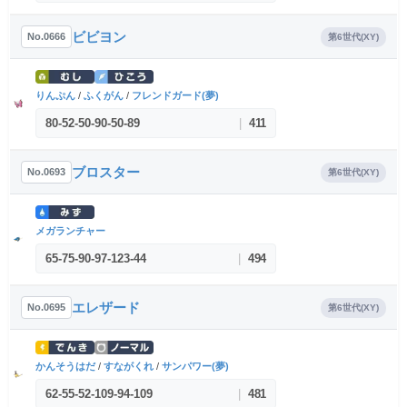
ビビヨン
No.0666
第6世代(XY)
りんぷん
/
ふくがん
/
フレンドガード(夢)
80
-
52
-
50
-
90
-
50
-
89
|
411
ブロスター
No.0693
第6世代(XY)
メガランチャー
65
-
75
-
90
-
97
-
123
-
44
|
494
エレザード
No.0695
第6世代(XY)
かんそうはだ
/
すながくれ
/
サンパワー(夢)
62
-
55
-
52
-
109
-
94
-
109
|
481