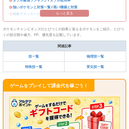
・
ダブル最強ランキング
/
ダブル使用率
・
強いポケモンと対策一覧
/
雨パ構築と対策
もっと見る
・
特殊アタッカーのおすすめランキング
ポケモンチャンピオンズのとびつくの効果と覚えるポケモンをご紹介。とびつ
くの技分類や威力、PP、優先度を記載しています。
関連記事
技一覧
物理技一覧
特殊技一覧
変化技一覧
ゲームをプレイして課金代を稼ごう！