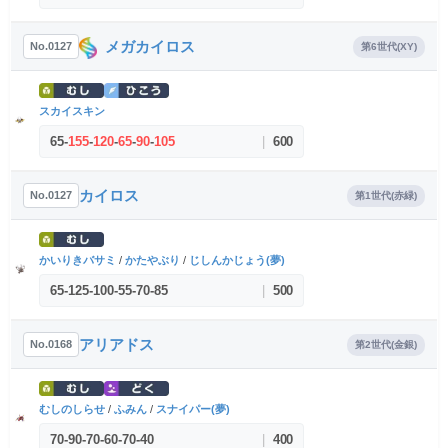
メガカイロス
No.0127
第6世代(XY)
スカイスキン
65
-
155
-
120
-
65
-
90
-
105
|
600
カイロス
No.0127
第1世代(赤緑)
かいりきバサミ
/
かたやぶり
/
じしんかじょう(夢)
65
-
125
-
100
-
55
-
70
-
85
|
500
アリアドス
No.0168
第2世代(金銀)
むしのしらせ
/
ふみん
/
スナイパー(夢)
70
-
90
-
70
-
60
-
70
-
40
|
400