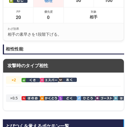
50
100
物理
PP
優先度
対象
20
0
相手
わざ効果
相手の素早さを1段階下げる。
相性性能
攻撃時のタイプ相性
×2
×0.5
とびつくを覚えるポケモン一覧