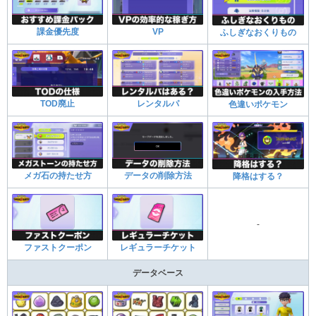
課金優先度
VP
ふしぎなおくりもの
TOD廃止
レンタルパ
色違いポケモン
メガ石の持たせ方
データの削除方法
降格はする？
-
ファストクーポン
レギュラーチケット
データベース