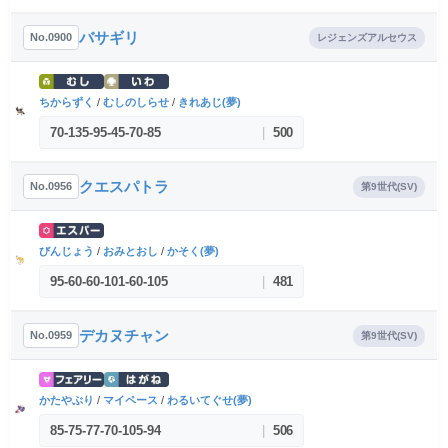
バサギリ
No.0900
レジェンズアルセウス
ちからずく
/
むしのしらせ
/
きれあじ(夢)
70
-
135
-
95
-
45
-
70
-
85
|
500
クエスパトラ
No.0956
第9世代(SV)
びんじょう
/
おみとおし
/
かそく(夢)
95
-
60
-
60
-
101
-
60
-
105
|
481
デカヌチャン
No.0959
第9世代(SV)
かたやぶり
/
マイペース
/
わるいてぐせ(夢)
85
-
75
-
77
-
70
-
105
-
94
|
506