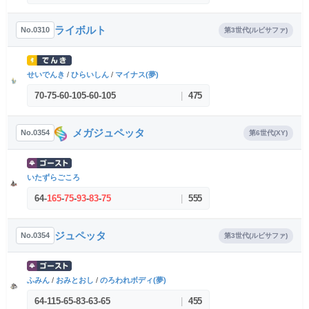
ライボルト
No.0310
第3世代(ルビサファ)
せいでんき
/
ひらいしん
/
マイナス(夢)
70
-
75
-
60
-
105
-
60
-
105
|
475
メガジュペッタ
No.0354
第6世代(XY)
いたずらごころ
64
-
165
-
75
-
93
-
83
-
75
|
555
ジュペッタ
No.0354
第3世代(ルビサファ)
ふみん
/
おみとおし
/
のろわれボディ(夢)
64
-
115
-
65
-
83
-
63
-
65
|
455