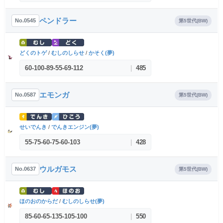
ペンドラー
No.0545
第5世代(BW)
どくのトゲ
/
むしのしらせ
/
かそく(夢)
60
-
100
-
89
-
55
-
69
-
112
|
485
エモンガ
No.0587
第5世代(BW)
せいでんき
/
でんきエンジン(夢)
55
-
75
-
60
-
75
-
60
-
103
|
428
ウルガモス
No.0637
第5世代(BW)
ほのおのからだ
/
むしのしらせ(夢)
85
-
60
-
65
-
135
-
105
-
100
|
550