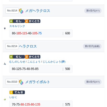
メガヘラクロス
No.0214
第6世代(XY)
スキルリンク
80
-
185
-
115
-
40
-
105
-
75
|
600
ヘラクロス
No.0214
第2世代(金銀)
むしのしらせ
/
こんじょう
/
じしんかじょう(夢)
80
-
125
-
75
-
40
-
95
-
85
|
500
メガライボルト
No.0310
第6世代(XY)
いかく
70
-
75
-
80
-
135
-
80
-
135
|
575