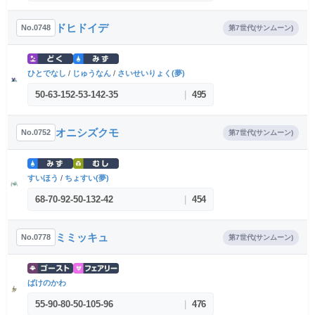
ドヒドイデ
No.0748
第7世代(サンムーン)
ひとでなし
/
じゅうなん
/
さいせいりょく(夢)
50
-
63
-
152
-
53
-
142
-
35
|
495
オニシズクモ
No.0752
第7世代(サンムーン)
すいほう
/
ちょすい(夢)
68
-
70
-
92
-
50
-
132
-
42
|
454
ミミッキュ
No.0778
第7世代(サンムーン)
ばけのかわ
55
-
90
-
80
-
50
-
105
-
96
|
476