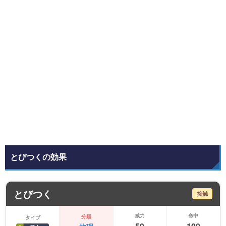
とびつくの効果
とびつく
接触
威力
命中
分類
タイプ