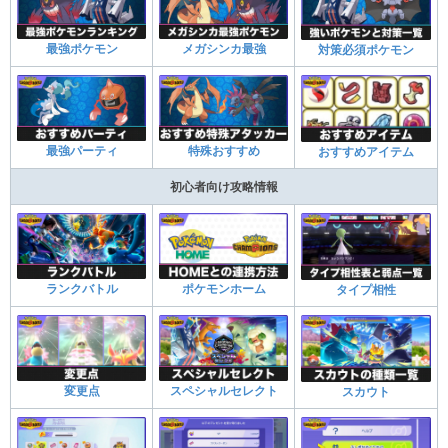
最強ポケモン
メガシンカ最強
対策必須ポケモン
最強パーティ
特殊おすすめ
おすすめアイテム
初心者向け攻略情報
ランクバトル
ポケモンホーム
タイプ相性
変更点
スペシャルセレクト
スカウト