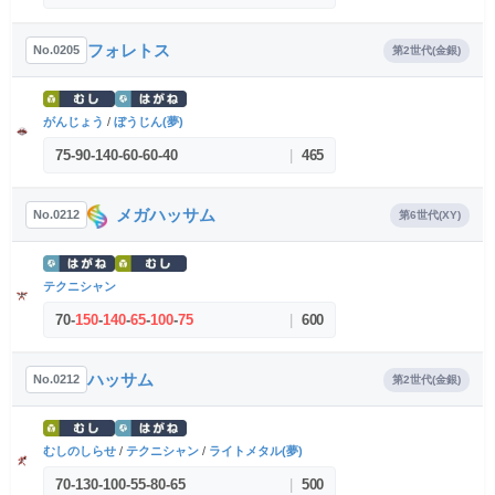
フォレトス
No.0205
第2世代(金銀)
がんじょう
/
ぼうじん(夢)
75
-
90
-
140
-
60
-
60
-
40
|
465
メガハッサム
No.0212
第6世代(XY)
テクニシャン
70
-
150
-
140
-
65
-
100
-
75
|
600
ハッサム
No.0212
第2世代(金銀)
むしのしらせ
/
テクニシャン
/
ライトメタル(夢)
70
-
130
-
100
-
55
-
80
-
65
|
500