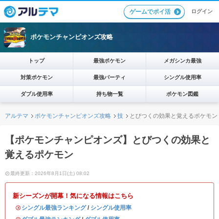
ログイン
ゲームでポイ活
ポケモンチャンピオンズ攻略
トップ
最強ポケモン
メガシンカ最強
対策ポケモン
最強パーティ
シングル使用率
ダブル使用率
持ち物一覧
ポケモン図鑑
アルテマ
ポケモンチャンピオンズ攻略
技
とびつくの効果と覚えるポケモン
【ポケモンチャンピオンズ】とびつくの効果と
覚えるポケモン
最終更新：2026年8月1日(土) 08:02
新シーズンが開幕！気になる情報はこちら
・
シングル最強ランキング
/
シングル使用率