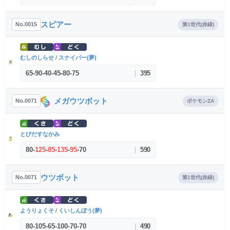
スピアー
No.0015
第1世代(赤緑)
むしのしらせ
/
スナイパー(夢)
65
-
90
-
40
-
45
-
80
-
75
|
395
メガウツボット
No.0071
ポケモンZA
とびだすなかみ
80
-
125
-
85
-
135
-
95
-
70
|
590
ウツボット
No.0071
第1世代(赤緑)
ようりょくそ
/
くいしんぼう(夢)
80
-
105
-
65
-
100
-
70
-
70
|
490