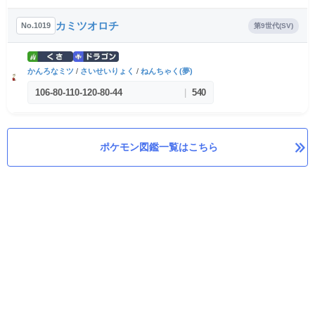
カミツオロチ
No.1019
第9世代(SV)
かんろなミツ
/
さいせいりょく
/
ねんちゃく(夢)
106
-
80
-
110
-
120
-
80
-
44
|
540
ポケモン図鑑一覧はこちら