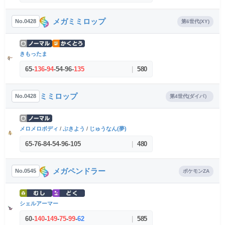
メガミミロップ
No.0428
第6世代(XY)
きもったま
65
-
136
-
94
-
54
-
96
-
135
|
580
ミミロップ
No.0428
第4世代(ダイパ）
メロメロボディ
/
ぶきよう
/
じゅうなん(夢)
65
-
76
-
84
-
54
-
96
-
105
|
480
メガペンドラー
No.0545
ポケモンZA
シェルアーマー
60
-
140
-
149
-
75
-
99
-
62
|
585