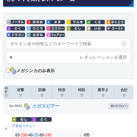
×
レギュレーションを選択
メガシンカのみ表示
H
攻撃
防御
特攻
特防
素早さ
合計
P
▽
▽
▽
▽
▽
▽
▽
メガスピアー
No.0015
第6世代(XY)
てきおうりょく
65
-
150
-
40
-
15
-
80
-
145
|
495