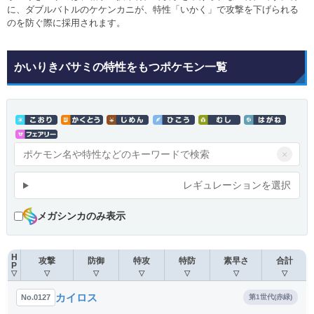
に、ダブルバトルのケケンカニが、特性「いかく」で攻撃を下げられる
のを防ぐ際に採用されます。
かいりきバサミの特性をもつポケモン一覧
×
レギュレーションを選択
メガシンカのみ表示
H
攻撃
防御
特攻
特防
素早さ
合計
P
▽
▽
▽
▽
▽
▽
▽
カイロス
No.0127
第1世代(赤緑)