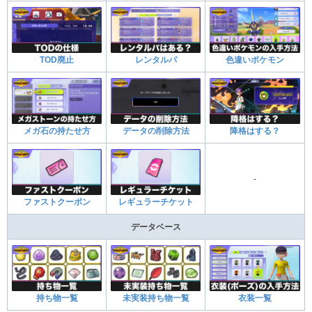
TOD廃止
レンタルパ
色違いポケモン
メガ石の持たせ方
データの削除方法
降格はする？
-
ファストクーポン
レギュラーチケット
データベース
持ち物一覧
未実装持ち物一覧
衣装一覧