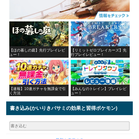
【ほの暮しの庭】先行プレイレビ
【リミットゼロブレイカーズ】先
ュー！
行プレイレビュー！
【速報】10連ガチャを無課金で引
【みんなのトレイン】プレイレビ
く方法
ュー！
書き込み
(かいりきバサミの効果と習得ポケモン)