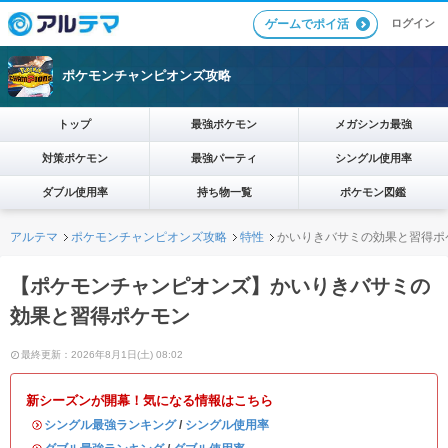
ログイン
ゲームでポイ活
ポケモンチャンピオンズ攻略
トップ
最強ポケモン
メガシンカ最強
対策ポケモン
最強パーティ
シングル使用率
ダブル使用率
持ち物一覧
ポケモン図鑑
アルテマ
ポケモンチャンピオンズ攻略
特性
かいりきバサミの効果と習得ポ
【ポケモンチャンピオンズ】かいりきバサミの
効果と習得ポケモン
最終更新：2026年8月1日(土) 08:02
新シーズンが開幕！気になる情報はこちら
・
シングル最強ランキング
/
シングル使用率