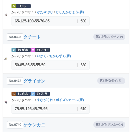
かいりきバサミ /
かたやぶり
/
じしんかじょう(夢)
65
-
125
-
100
-
55
-
70
-
85
|
500
クチート
No.0303
第3世代(ルビサファ)
かいりきバサミ /
いかく
/
ちからずく(夢)
50
-
85
-
85
-
55
-
55
-
50
|
380
グライオン
No.0472
第4世代(ダイパ）
かいりきバサミ /
すながくれ
/
ポイズンヒール(夢)
75
-
95
-
125
-
45
-
75
-
95
|
510
ケケンカニ
No.0740
第7世代(サンムーン)