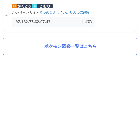
かいりきバサミ /
てつのこぶし
/
いかりのつぼ(夢)
97
-
132
-
77
-
62
-
67
-
43
|
478
ポケモン図鑑一覧はこちら