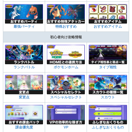
最強パーティ
特殊おすすめ
おすすめアイテム
初心者向け攻略情報
ランクバトル
ポケモンホーム
タイプ相性
変更点
スペシャルセレクト
スカウト
課金優先度
VP
ふしぎなおくりもの