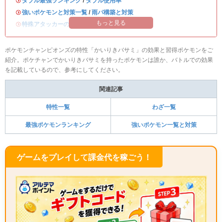
・
ダブル最強ランキング
/
ダブル使用率
・
強いポケモンと対策一覧
/
雨パ構築と対策
もっと見る
・
特殊アタッカーのおすすめランキング
ポケモンチャンピオンズの特性「かいりきバサミ」の効果と習得ポケモンをご
紹介。ポケチャンでかいりきバサミを持ったポケモンは誰か、バトルでの効果
を記載しているので、参考にしてください。
関連記事
特性一覧
わざ一覧
最強ポケモンランキング
強いポケモン一覧と対策
ゲームをプレイして課金代を稼ごう！