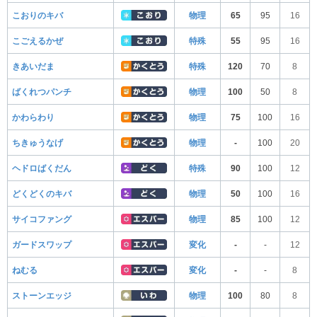
こおりのキバ
物理
65
95
16
こごえるかぜ
特殊
55
95
16
きあいだま
特殊
120
70
8
ばくれつパンチ
物理
100
50
8
かわらわり
物理
75
100
16
ちきゅうなげ
物理
-
100
20
ヘドロばくだん
特殊
90
100
12
どくどくのキバ
物理
50
100
16
サイコファング
物理
85
100
12
ガードスワップ
変化
-
-
12
ねむる
変化
-
-
8
ストーンエッジ
物理
100
80
8