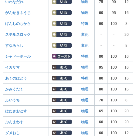
いわなだれ
物理
75
90
12
がんせきふうじ
物理
60
95
16
げんしのちから
特殊
60
100
8
ステルスロック
変化
-
-
20
すなあらし
変化
-
-
8
シャドーボール
特殊
80
100
16
イカサマ
物理
95
100
16
あくのはどう
特殊
80
100
16
かみくだく
物理
80
100
16
ふいうち
物理
70
100
8
はたきおとす
物理
65
100
20
ぶんまわす
物理
60
100
20
ダメおし
物理
60
100
12