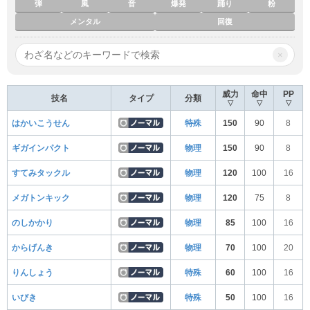
弾
風
音
爆発
踊り
粉
メンタル
回復
×
威力
命中
PP
技名
タイプ
分類
▽
▽
▽
はかいこうせん
特殊
150
90
8
ギガインパクト
物理
150
90
8
すてみタックル
物理
120
100
16
メガトンキック
物理
120
75
8
のしかかり
物理
85
100
16
からげんき
物理
70
100
20
りんしょう
特殊
60
100
16
いびき
特殊
50
100
16