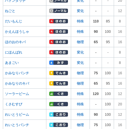
バトンタッチ
変化
-
-
20
ねごと
変化
-
-
12
だいもんじ
特殊
110
85
8
かえんほうしゃ
特殊
90
100
16
ほのおのキバ
物理
65
95
16
にほんばれ
変化
-
-
8
あまごい
変化
-
-
8
かみなりパンチ
物理
75
100
16
かみなりのキバ
物理
65
95
16
ソーラービーム
特殊
120
100
12
くさむすび
特殊
-
100
20
れいとうビーム
特殊
90
100
12
れいとうパンチ
物理
75
100
16