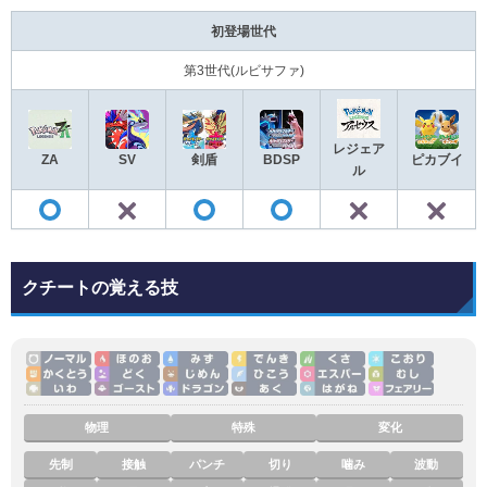
初登場世代
第3世代(ルビサファ)
レジェア
ZA
SV
剣盾
BDSP
ピカブイ
ル
✕
✕
◯
◯
◯
クチートの覚える技
物理
特殊
変化
先制
接触
パンチ
切り
噛み
波動