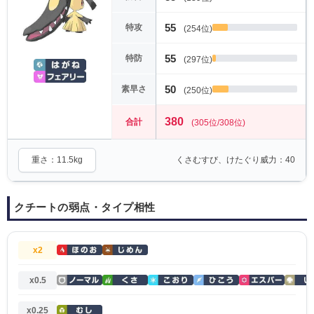
55
特攻
(254位)
55
特防
(297位)
50
素早さ
(250位)
380
合計
(305位/308位)
重さ：11.5kg
くさむすび、けたぐり威力：40
クチートの弱点・タイプ相性
x2
x0.5
x0.25