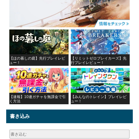
【ほの暮しの庭】先行プレイレビ
【リミットゼロブレイカーズ】先
ュー！
行プレイレビュー！
【速報】10連ガチャを無課金で引
【みんなのトレイン】プレイレビ
く方法
ュー！
書き込み