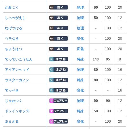
かみつく
物理
60
100
20
しっぺがえし
物理
50
100
12
なげつける
物理
-
100
12
うそなき
変化
-
100
20
ちょうはつ
変化
-
100
20
てっていこうせん
特殊
140
95
8
アイアンヘッド
物理
80
100
16
ラスターカノン
特殊
80
100
12
てっぺき
変化
-
-
16
じゃれつく
物理
90
90
12
ドレインキッス
特殊
50
100
12
あまえる
変化
-
100
20