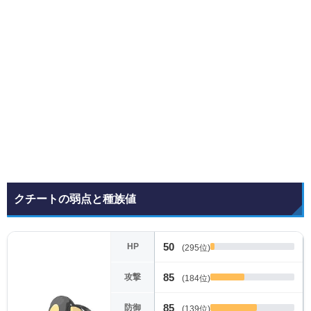
クチートの弱点と種族値
50
HP
(295位)
85
攻撃
(184位)
85
防御
(139位)