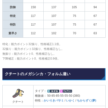
防御
150
137
105
94
特攻
117
107
75
67
特防
117
107
75
67
素早さ
112
102
70
63
特化：能力ポイント32振り、性格補正1.1倍。
32振り：能力ポイント32振り、性格補正なし。
無振り：能力ポイント0、性格補正なし。
下降補正：能力ポイント0、性格補正0.9倍。
クチートのメガシンカ・フォルム違い
タイプ：
種族値：
50-85-85-55-55-50 (380)
特性：
かいりきバサミ
/
いかく
/
ちからずく(夢)
クチート