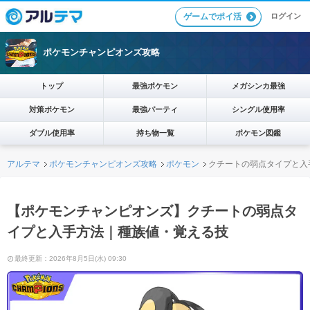
ログイン
ゲームでポイ活
ポケモンチャンピオンズ攻略
トップ
最強ポケモン
メガシンカ最強
対策ポケモン
最強パーティ
シングル使用率
ダブル使用率
持ち物一覧
ポケモン図鑑
アルテマ
ポケモンチャンピオンズ攻略
ポケモン
クチートの弱点タイプと入
【ポケモンチャンピオンズ】クチートの弱点タ
イプと入手方法｜種族値・覚える技
最終更新：2026年8月5日(水) 09:30