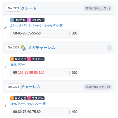
クチート
No.0303
第3世代(ルビサファ)
かいりきバサミ
/
いかく
/
ちからずく(夢)
50
-
85
-
85
-
55
-
55
-
50
|
380
メガチャーレム
No.0308
-
ヨガパワー
60
-
100
-
85
-
80
-
85
-
100
|
510
チャーレム
No.0308
第3世代(ルビサファ)
ヨガパワー
/
テレパシー(夢)
60
-
60
-
75
-
60
-
75
-
80
|
410