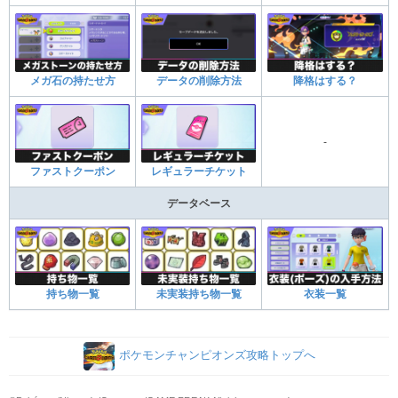
メガ石の持たせ方
データの削除方法
降格はする？
-
ファストクーポン
レギュラーチケット
データベース
持ち物一覧
未実装持ち物一覧
衣装一覧
ポケモンチャンピオンズ攻略トップへ