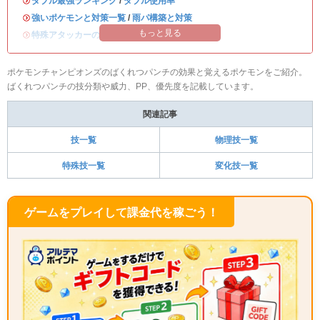
・
ダブル最強ランキング
/
ダブル使用率
・
強いポケモンと対策一覧
/
雨パ構築と対策
もっと見る
・
特殊アタッカーのおすすめランキング
ポケモンチャンピオンズのばくれつパンチの効果と覚えるポケモンをご紹介。
ばくれつパンチの技分類や威力、PP、優先度を記載しています。
関連記事
技一覧
物理技一覧
特殊技一覧
変化技一覧
ゲームをプレイして課金代を稼ごう！