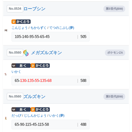
ローブシン
No.0534
第5世代(BW)
こんじょう
/
ちからずく
/
てつのこぶし(夢)
105
-
140
-
95
-
55
-
65
-
45
|
505
メガズルズキン
No.0560
ポケモンZA
いかく
65
-
130
-
135
-
55
-
135
-
68
|
588
ズルズキン
No.0560
第5世代(BW)
だっぴ
/
じしんかじょう
/
いかく(夢)
65
-
90
-
115
-
45
-
115
-
58
|
488