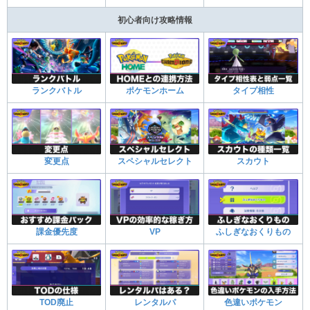
初心者向け攻略情報
ランクバトル
ポケモンホーム
タイプ相性
変更点
スペシャルセレクト
スカウト
課金優先度
VP
ふしぎなおくりもの
TOD廃止
レンタルパ
色違いポケモン