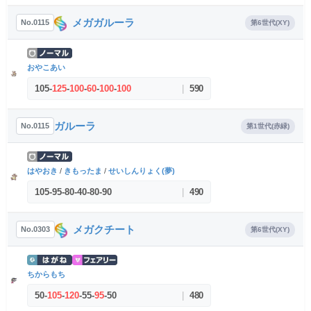
メガガルーラ
No.0115
第6世代(XY)
おやこあい
105
-
125
-
100
-
60
-
100
-
100
|
590
ガルーラ
No.0115
第1世代(赤緑)
はやおき
/
きもったま
/
せいしんりょく(夢)
105
-
95
-
80
-
40
-
80
-
90
|
490
メガクチート
No.0303
第6世代(XY)
ちからもち
50
-
105
-
120
-
55
-
95
-
50
|
480