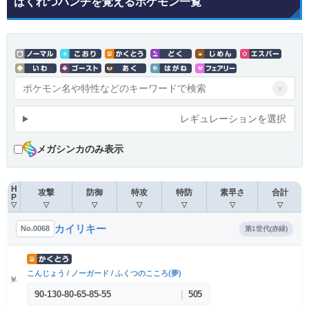
ばくれつパンチを覚えるポケモン一覧
×
レギュレーションを選択
メガシンカのみ表示
H
攻撃
防御
特攻
特防
素早さ
合計
P
▽
▽
▽
▽
▽
▽
▽
カイリキー
No.0068
第1世代(赤緑)
こんじょう
/
ノーガード
/
ふくつのこころ(夢)
90
-
130
-
80
-
65
-
85
-
55
|
505