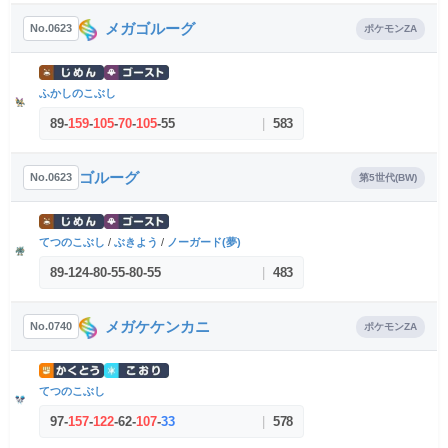
メガゴルーグ
No.0623
ポケモンZA
ふかしのこぶし
89
-
159
-
105
-
70
-
105
-
55
|
583
ゴルーグ
No.0623
第5世代(BW)
てつのこぶし
/
ぶきよう
/
ノーガード(夢)
89
-
124
-
80
-
55
-
80
-
55
|
483
メガケケンカニ
No.0740
ポケモンZA
てつのこぶし
97
-
157
-
122
-
62
-
107
-
33
|
578