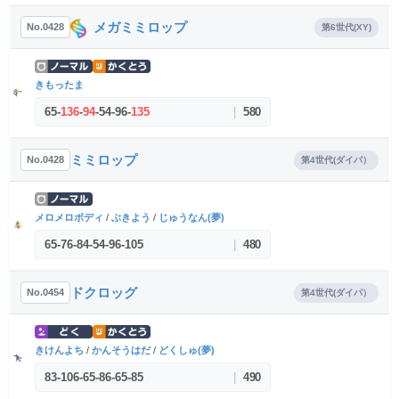
メガミミロップ
No.0428
第6世代(XY)
きもったま
65
-
136
-
94
-
54
-
96
-
135
|
580
ミミロップ
No.0428
第4世代(ダイパ）
メロメロボディ
/
ぶきよう
/
じゅうなん(夢)
65
-
76
-
84
-
54
-
96
-
105
|
480
ドクロッグ
No.0454
第4世代(ダイパ）
きけんよち
/
かんそうはだ
/
どくしゅ(夢)
83
-
106
-
65
-
86
-
65
-
85
|
490