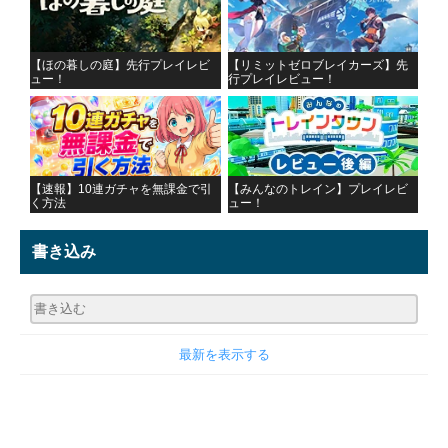
【ほの暮しの庭】先行プレイレビ
【リミットゼロブレイカーズ】先
ュー！
行プレイレビュー！
【速報】10連ガチャを無課金で引
【みんなのトレイン】プレイレビ
く方法
ュー！
書き込み
最新を表示する