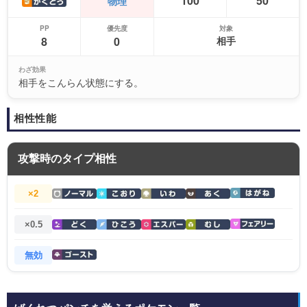
100
50
物理
PP
優先度
対象
8
0
相手
わざ効果
相手をこんらん状態にする。
相性性能
攻撃時のタイプ相性
×2
×0.5
無効