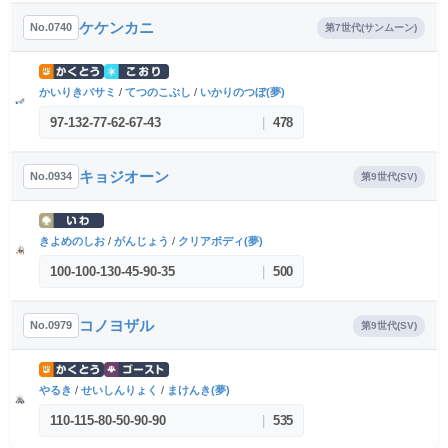
ケケンカニ
No.0740
第7世代(サンムーン)
かいりきバサミ
/
てつのこぶし
/
いかりのつぼ(夢)
97
-
132
-
77
-
62
-
67
-
43
|
478
キョジオーン
No.0934
第9世代(SV)
きよめのしお
/
がんじょう
/
クリアボディ(夢)
100
-
100
-
130
-
45
-
90
-
35
|
500
コノヨザル
No.0979
第9世代(SV)
やるき
/
せいしんりょく
/
まけんき(夢)
110
-
115
-
80
-
50
-
90
-
90
|
535