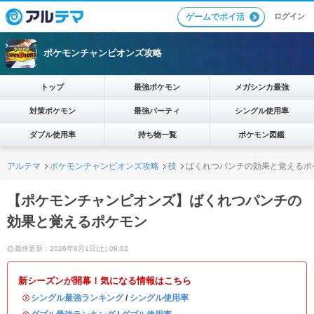
ログイン
ゲームでポイ活
ポケモンチャンピオンズ攻略
トップ
最強ポケモン
メガシンカ最強
対策ポケモン
最強パーティ
シングル使用率
ダブル使用率
持ち物一覧
ポケモン図鑑
アルテマ
ポケモンチャンピオンズ攻略
技
ばくれつパンチの効果と覚えるポ
【ポケモンチャンピオンズ】ばくれつパンチの
効果と覚えるポケモン
最終更新：2026年8月1日(土) 08:02
新シーズンが開幕！気になる情報はこちら
・
シングル最強ランキング
/
シングル使用率