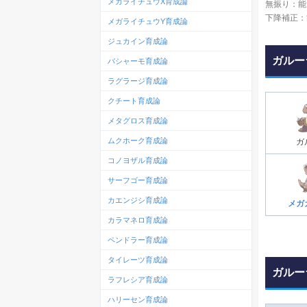
メガライチュウX育成論
無振り：能
下降補正：
メガライチュウY育成論
ジュカイン育成論
ガルー
バシャーモ育成論
ラグラージ育成論
クチート育成論
メタグロス育成論
ムクホーク育成論
ガ
コノヨザル育成論
サーフゴー育成論
カエンジシ育成論
メガ
カラマネロ育成論
ペンドラー育成論
タイレーツ育成論
ガルー
ラフレシア育成論
ハリーセン育成論