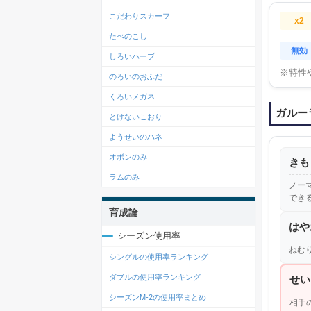
こだわりスカーフ
x2
たべのこし
無効
しろいハーブ
※特性
のろいのおふだ
くろいメガネ
ガルー
とけないこおり
ようせいのハネ
オボンのみ
きも
ラムのみ
ノー
でき
育成論
はや
シーズン使用率
ねむ
シングルの使用率ランキング
ダブルの使用率ランキング
せい
シーズンM-2の使用率まとめ
相手