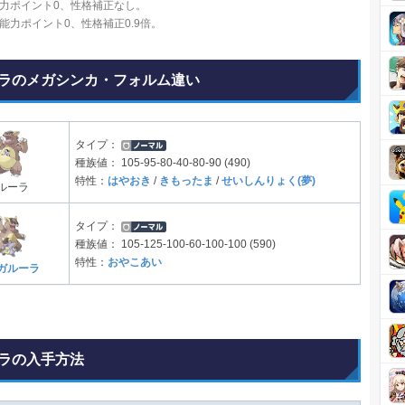
力ポイント0、性格補正なし。
能力ポイント0、性格補正0.9倍。
ラのメガシンカ・フォルム違い
タイプ：
種族値：
105-95-80-40-80-90 (490)
特性：
はやおき
/
きもったま
/
せいしんりょく(夢)
ルーラ
タイプ：
種族値：
105-125-100-60-100-100 (590)
特性：
おやこあい
ガルーラ
ラの入手方法