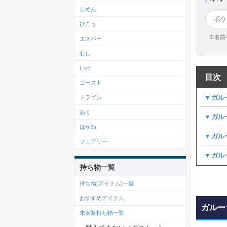
じめん
ひこう
※名前
エスパー
むし
いわ
目次
ゴースト
▼ガル
ドラゴン
あく
▼ガル
はがね
▼ガル
フェアリー
▼ガル
持ち物一覧
持ち物(アイテム)一覧
おすすめアイテム
ガルー
未実装持ち物一覧