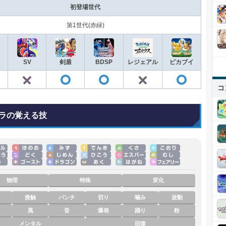
初登場世代
第1世代(赤緑)
SV
剣盾
BDSP
レジェアル
ピカブイ
✕
✕
◯
◯
◯
◯
コ
ラの覚える技
物理
特殊
変化
接触
パンチ
切り
噛み
波動
風
音
爆発
踊り
粉
メンタル
回復