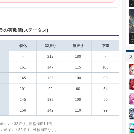
レ
ラの実数値(ステータス)
【
プ
特化
32振り
無振り
下降
ス
-
212
180
-
161
147
115
103
145
132
100
90
101
92
60
54
145
132
100
90
さ
156
142
110
99
ポイント32振り、性格補正1.1倍。
能力ポイント32振り、性格補正なし。