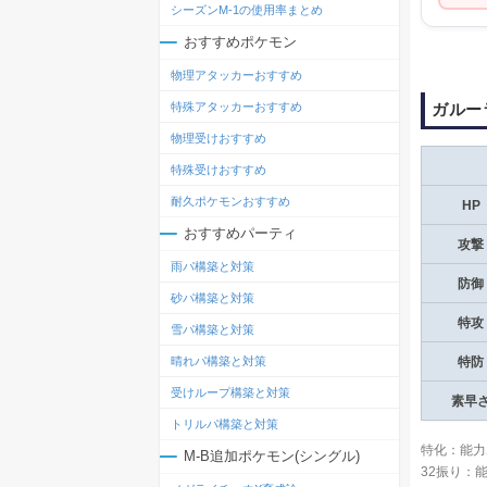
シーズンM-1の使用率まとめ
おすすめポケモン
物理アタッカーおすすめ
ガルー
特殊アタッカーおすすめ
物理受けおすすめ
特殊受けおすすめ
耐久ポケモンおすすめ
HP
おすすめパーティ
攻撃
雨パ構築と対策
防御
砂パ構築と対策
特攻
雪パ構築と対策
晴れパ構築と対策
特防
受けループ構築と対策
素早
トリルパ構築と対策
特化：能力
M-B追加ポケモン(シングル)
32振り：