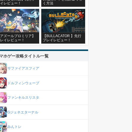
イレビュー！
く方法
アズールプロミリア】
【BULLACATOR 】先行
レイレビュー！
プレイレビュー！
マホゲー攻略タイトル一覧
サファイアスフィア
ドルフィンウェーブ
ファンキルスリスタ
Gジェネエターナル
みんトレ