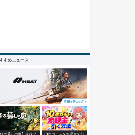
すすめニュース
ほの暮しの庭】先行プ
10連ガチャを無課金で引