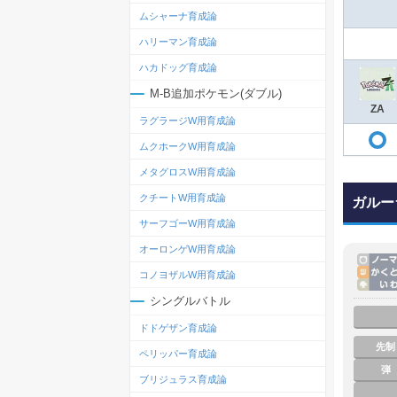
ムシャーナ育成論
ハリーマン育成論
ハカドッグ育成論
M-B追加ポケモン(ダブル)
ZA
ラグラージW用育成論
ムクホークW用育成論
メタグロスW用育成論
クチートW用育成論
ガルー
サーフゴーW用育成論
オーロンゲW用育成論
コノヨザルW用育成論
シングルバトル
ドドゲザン育成論
先制
ペリッパー育成論
弾
ブリジュラス育成論