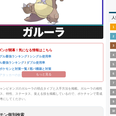
人
ズンが開幕！気になる情報はこちら
グル最強ランキング
/
シングル使用率
ル最強ランキング
/
ダブル使用率
ポケモンと対策一覧
/
雨パ構築と対策
もっと見る
アタッカーのおすすめランキング
ャンピオンズのガルーラの弱点タイプと入手方法を掲載。ガルーラの相性
ス、特性、ステータス、覚える技を掲載しているので、ポケチャンで育成
考にしてください。
モン個別検索