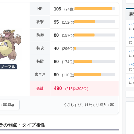
105
HP
(24位)
最
95
攻撃
(152位)
バ
に
80
防御
(157位)
パ
に
40
特攻
(296位)
バ
に
80
特防
(174位)
バ
に
90
素早さ
(110位)
バ
に
490
合計
(215位/308位)
80.0kg
くさむすび、けたぐり威力：80
ラの弱点・タイプ相性