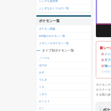
シングル使用率
ふしぎなおくりもの一覧
ポケモン一覧
ポケモン図鑑
600族のポケモン一覧
メガシンカポケモン一覧
新シー
タイプ別ポケモン一覧
・
シン
ノーマル
・
ダブ
ほのお
・
強い
・
特殊
みず
でんき
ポケモンチ
くさ
やステータ
こおり
する際の参
かくとう
どく
ポケ