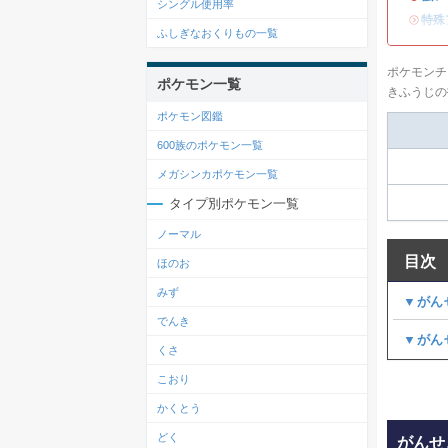
シングル使用率
・
特殊
ふしぎなおくりもの一覧
ポケモンチ
ポケモン一覧
きふうじの
ポケモン図鑑
600族のポケモン一覧
メガシンカポケモン一覧
タイプ別ポケモン一覧
ノーマル
目次
ほのお
みず
▼がん
でんき
▼がん
くさ
こおり
かくとう
どく
がんせ