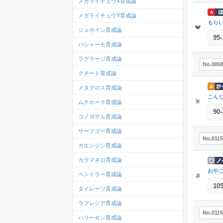
メガライチュウX育成論
メガライチュウY育成論
もら
ジュカイン育成論
95
-
バシャーモ育成論
ラグラージ育成論
No.006
クチート育成論
メタグロス育成論
こん
ムクホーク育成論
90
-
コノヨザル育成論
サーフゴー育成論
No.0115
カエンジシ育成論
カラマネロ育成論
おや
ペンドラー育成論
10
タイレーツ育成論
ラフレシア育成論
No.0115
ハリーセン育成論