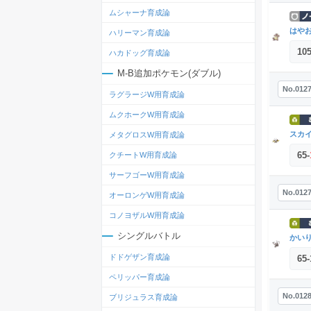
ムシャーナ育成論
はや
ハリーマン育成論
10
ハカドッグ育成論
M-B追加ポケモン(ダブル)
No.012
ラグラージW用育成論
ムクホークW用育成論
スカ
メタグロスW用育成論
65
-
クチートW用育成論
サーフゴーW用育成論
No.012
オーロンゲW用育成論
コノヨザルW用育成論
シングルバトル
かい
ドドゲザン育成論
65
-
ペリッパー育成論
No.012
ブリジュラス育成論