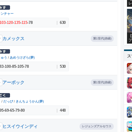
レ
ランチャー
103
-
120
-
135
-
115
-
78
|
630
【
カメックス
9
第1世代(赤緑)
プ
ス
りゅう
/
あめうけざら(夢)
83
-
100
-
85
-
105
-
78
|
530
アーボック
4
第1世代(赤緑)
く
/
だっぴ
/
きんちょうかん(夢)
95
-
69
-
65
-
79
-
80
|
448
ヒスイウインディ
9
レジェンズアルセウス