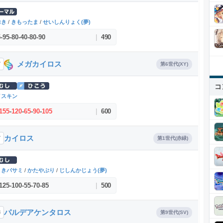
おき
/
きもったま
/
せいしんりょく(夢)
5
-
95
-
80
-
40
-
80
-
90
|
490
メガカイロス
7
第6世代(XY)
コ
イスキン
155
-
120
-
65
-
90
-
105
|
600
カイロス
7
第1世代(赤緑)
りきバサミ
/
かたやぶり
/
じしんかじょう(夢)
125
-
100
-
55
-
70
-
85
|
500
パルデアケンタロス
8
第9世代(SV)