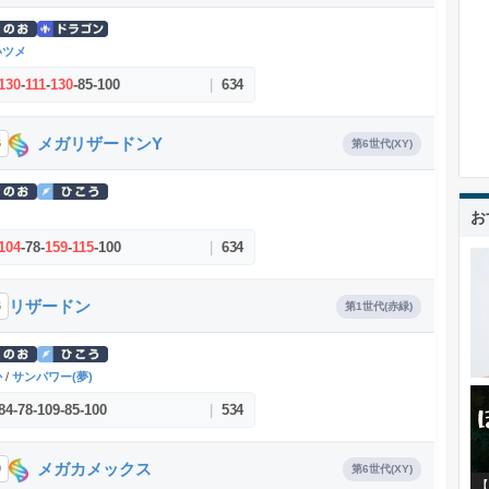
いツメ
130
-
111
-
130
-
85
-
100
|
634
メガリザードンY
6
第6世代(XY)
り
お
104
-
78
-
159
-
115
-
100
|
634
リザードン
6
第1世代(赤緑)
か
/
サンパワー(夢)
84
-
78
-
109
-
85
-
100
|
534
メガカメックス
9
第6世代(XY)
【