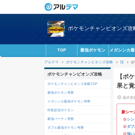
ポケモンチャンピオンズ攻略w
TOP
最強ポケモン
メガシンカ最
アルテマ
ポケモンチャンピオンズ攻略
技
が
ポケモンチャンピオンズ攻略
【ポケ
ポケモンチャンピオンズ攻略TOP
果と覚
最強ポケモン考察
最終更新
メガシンカ最強ポケモン考察
対策必須ポケモン
新シー
最強パーティ考察
・
シン
・
ダブ
ダブル最強ポケモン考察
・
強い