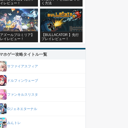
イレビュー！
く方法
アズールプロミリア】
【BULLACATOR 】先行
レイレビュー！
プレイレビュー！
マホゲー攻略タイトル一覧
サファイアスフィア
ドルフィンウェーブ
ファンキルスリスタ
Gジェネエターナル
みんトレ