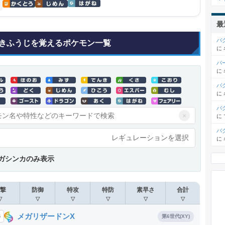
最
バ
きふうじを覚えるポケモン一覧
に
パ
に
バ
に
バ
×
に
バ
レギュレーションを選択
に
ガシンカのみ表示
撃
防御
特攻
特防
素早さ
合計
▽
▽
▽
▽
▽
▽
メガリザードンX
6
第6世代(XY)