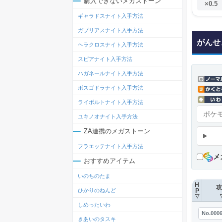
購入できないメガストーン
×0.5
ギャラドスナイト入手方法
ガブリアスナイト入手方法
がんせ
ヘラクロスナイト入手方法
スピアナイト入手方法
ハガネールナイト入手方法
ボスゴドラナイト入手方法
ライボルトナイト入手方法
ユキノオナイト入手方法
ZA連携のメガストーン
フラエッテナイト入手方法
メ
おすすめアイテム
いのちのたま
H
攻
ひかりのねんど
P
▽
しめったいわ
No.000
きあいのタスキ