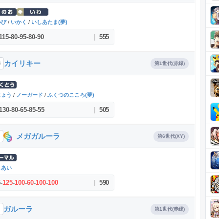
いび
/
いかく
/
いしあたま(夢)
115
-
80
-
95
-
80
-
90
|
555
カイリキー
8
第1世代(赤緑)
じょう
/
ノーガード
/
ふくつのこころ(夢)
130
-
80
-
65
-
85
-
55
|
505
メガガルーラ
第6世代(XY)
こあい
5
-
125
-
100
-
60
-
100
-
100
|
590
ガルーラ
第1世代(赤緑)