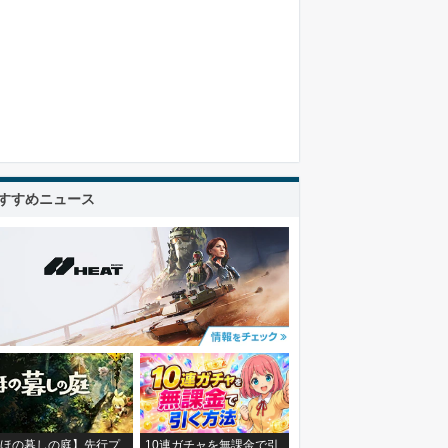
すすめニュース
ほの暮しの庭】先行プ
10連ガチャを無課金で引