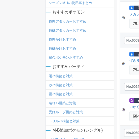
シーズンM-1の使用率まとめ
おすすめポケモン
メガ
物理アタッカーおすすめ
79
-
特殊アタッカーおすすめ
物理受けおすすめ
No.000
特殊受けおすすめ
耐久ポケモンおすすめ
げき
おすすめパーティ
79
-
雨パ構築と対策
砂パ構築と対策
No.002
雪パ構築と対策
晴れパ構築と対策
いか
受けループ構築と対策
60
-
トリルパ構築と対策
M-B追加ポケモン(シングル)
No.005