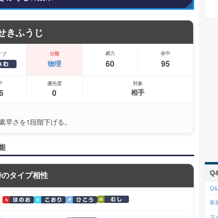
せきふうじ
威力
命中
分類
イプ
60
95
物理
P
優先度
対象
6
0
相手
素早さを1段階下げる。
能
Q
時のタイプ相性
Q&
新
マ