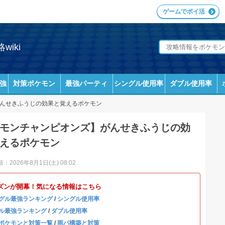
ゲームでポイ活
iki
強
対策ポケモン
最強パーティ
シングル使用率
ダブル使用率
んせきふうじの効果と覚えるポケモン
モンチャンピオンズ】がんせきふうじの効
えるポケモン
：2026年8月1日(土) 08:02
ズンが開幕！気になる情報はこちら
グル最強ランキング
/
シングル使用率
ル最強ランキング
/
ダブル使用率
ポケモンと対策一覧
/
雨パ構築と対策