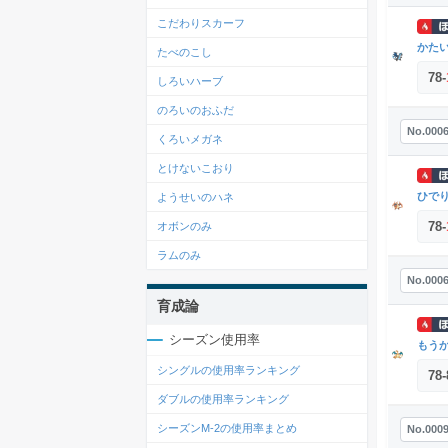
こだわりスカーフ
かた
たべのこし
78
-
しろいハーブ
のろいのおふだ
No.000
くろいメガネ
とけないこおり
ひで
ようせいのハネ
78
-
オボンのみ
ラムのみ
No.000
育成論
シーズン使用率
もう
シングルの使用率ランキング
78
-
ダブルの使用率ランキング
シーズンM-2の使用率まとめ
No.000