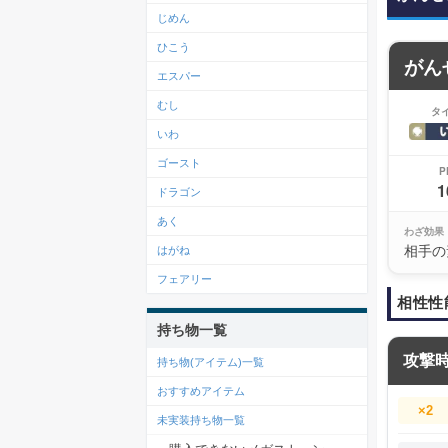
じめん
ひこう
がん
エスパー
むし
タ
いわ
ゴースト
P
1
ドラゴン
あく
わざ効果
相手の
はがね
フェアリー
相性性
持ち物一覧
攻撃
持ち物(アイテム)一覧
おすすめアイテム
×2
未実装持ち物一覧