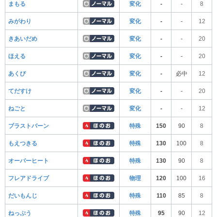
まもる
変化
-
-
8
みがわり
変化
-
-
12
きあいだめ
変化
-
-
20
ほえる
変化
-
-
20
あくび
変化
-
必中
12
てだすけ
変化
-
-
20
ねごと
変化
-
-
12
ブラストバーン
特殊
150
90
8
もえつきる
特殊
130
100
8
オーバーヒート
特殊
130
90
8
フレアドライブ
物理
120
100
16
だいもんじ
特殊
110
85
8
ねっぷう
特殊
95
90
12