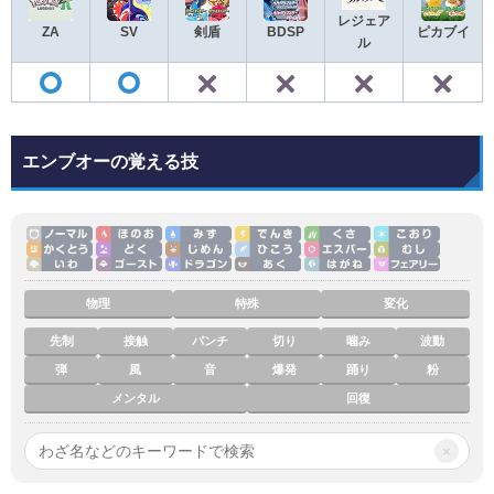
レジェア
ZA
SV
剣盾
BDSP
ピカブイ
ル
✕
✕
✕
◯
◯
エンブオーの覚える技
物理
特殊
変化
先制
接触
パンチ
切り
噛み
波動
弾
風
音
爆発
踊り
粉
メンタル
回復
×