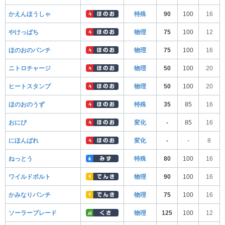
かえんほうしゃ
特殊
90
100
16
やけっぱち
物理
75
100
12
ほのおのパンチ
物理
75
100
16
ニトロチャージ
物理
50
100
20
ヒートスタンプ
物理
50
100
20
ほのおのうず
特殊
35
85
16
おにび
変化
-
85
16
にほんばれ
変化
-
-
8
ねっとう
特殊
80
100
16
ワイルドボルト
物理
90
100
16
かみなりパンチ
物理
75
100
16
ソーラーブレード
物理
125
100
12