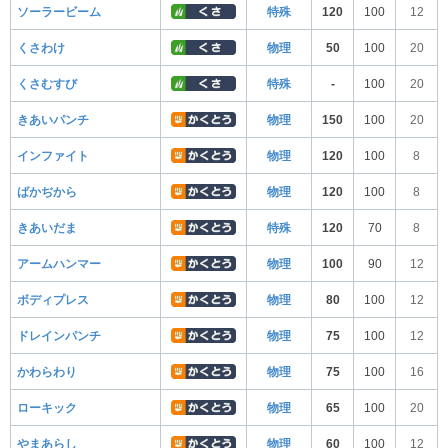
ソーラービーム
特殊
120
100
12
くさわけ
物理
50
100
20
くさむすび
特殊
-
100
20
きあいパンチ
物理
150
100
20
インファイト
物理
120
100
8
ばかぢから
物理
120
100
8
きあいだま
特殊
120
70
8
アームハンマー
物理
100
90
12
ボディプレス
物理
80
100
12
ドレインパンチ
物理
75
100
12
かわらわり
物理
75
100
16
ローキック
物理
65
100
20
やまあらし
物理
60
100
12