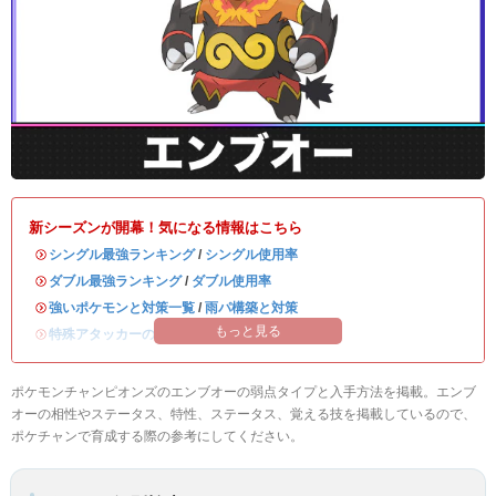
新シーズンが開幕！気になる情報はこちら
・
シングル最強ランキング
/
シングル使用率
・
ダブル最強ランキング
/
ダブル使用率
・
強いポケモンと対策一覧
/
雨パ構築と対策
もっと見る
・
特殊アタッカーのおすすめランキング
ポケモンチャンピオンズのエンブオーの弱点タイプと入手方法を掲載。エンブ
オーの相性やステータス、特性、ステータス、覚える技を掲載しているので、
ポケチャンで育成する際の参考にしてください。