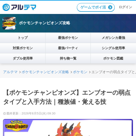
ログイン
ゲームでポイ活
ポケモンチャンピオンズ攻略
トップ
最強ポケモン
メガシンカ最強
対策ポケモン
最強パーティ
シングル使用率
ダブル使用率
持ち物一覧
ポケモン図鑑
アルテマ
ポケモンチャンピオンズ攻略
ポケモン
エンブオーの弱点タイプと
【ポケモンチャンピオンズ】エンブオーの弱点
タイプと入手方法｜種族値・覚える技
最終更新：2026年8月5日(水) 09:30