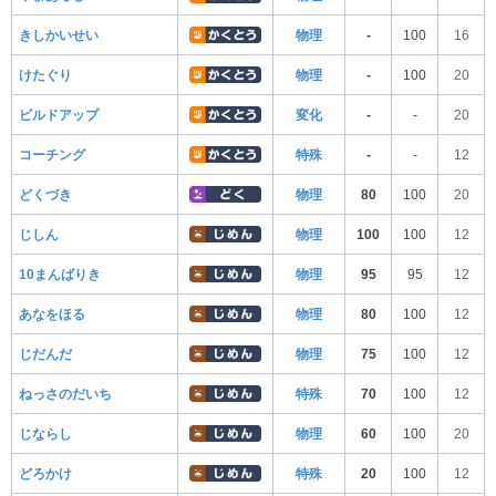
きしかいせい
物理
-
100
16
けたぐり
物理
-
100
20
ビルドアップ
変化
-
-
20
コーチング
特殊
-
-
12
どくづき
物理
80
100
20
じしん
物理
100
100
12
10まんばりき
物理
95
95
12
あなをほる
物理
80
100
12
じだんだ
物理
75
100
12
ねっさのだいち
特殊
70
100
12
じならし
物理
60
100
20
どろかけ
特殊
20
100
12