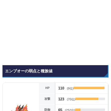
エンブオーの弱点と種族値
110
HP
(9位)
123
攻撃
(70位)
65
防御
(252位)