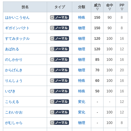
威力
命中
PP
技名
タイプ
分類
▽
▽
▽
はかいこうせん
特殊
150
90
8
ギガインパクト
物理
150
90
8
すてみタックル
物理
120
100
16
あばれる
物理
120
100
12
のしかかり
物理
85
100
16
からげんき
物理
70
100
20
りんしょう
特殊
60
100
16
いびき
特殊
50
100
16
こらえる
変化
-
-
12
こわいかお
変化
-
100
12
がむしゃら
物理
-
100
8