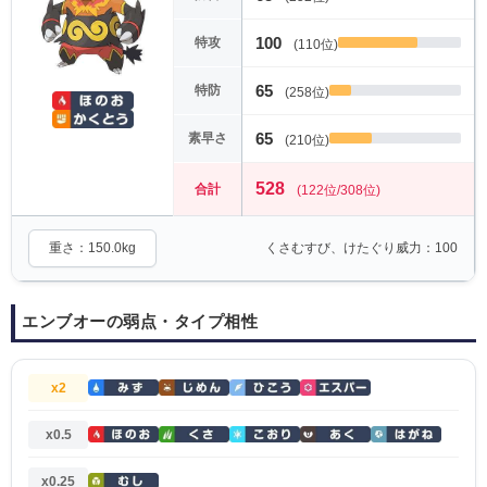
100
特攻
(110位)
65
特防
(258位)
65
素早さ
(210位)
528
合計
(122位/308位)
重さ：150.0kg
くさむすび、けたぐり威力：100
エンブオーの弱点・タイプ相性
x2
x0.5
x0.25