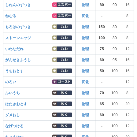
しねんのずつき
物理
80
90
16
ねむる
変化
-
-
8
もろはのずつき
物理
150
80
8
ストーンエッジ
物理
100
80
8
いわなだれ
物理
75
90
12
がんせきふうじ
物理
60
95
16
うちおとす
物理
50
100
16
のろい
変化
-
-
12
ふいうち
物理
70
100
8
はたきおとす
物理
65
100
20
ダメおし
物理
60
100
12
なげつける
物理
-
100
12