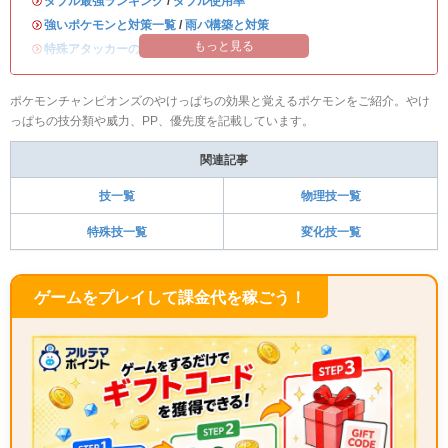
・
ダブル最強ランキング
/
ダブル使用率
・
強いポケモンと対策一覧
/
雨パ構築と対策
もっと見る
・
特殊アタッカーのおすすめランキング
ポケモンチャンピオンズのやけっぱちの効果と覚えるポケモンをご紹介。やけ
っぱちの技分類や威力、PP、優先度を記載しています。
関連記事
技一覧
物理技一覧
特殊技一覧
変化技一覧
ゲームをプレイして課金代を稼ごう！