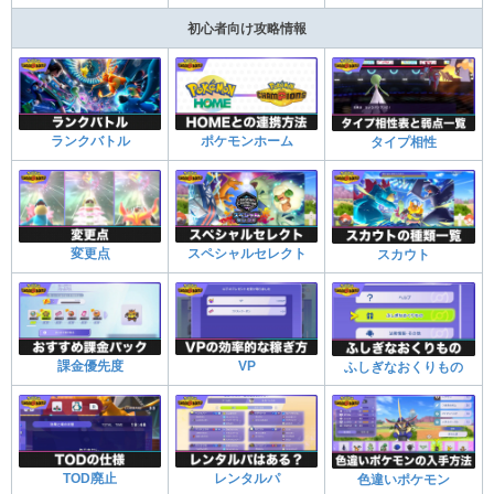
初心者向け攻略情報
ランクバトル
ポケモンホーム
タイプ相性
変更点
スペシャルセレクト
スカウト
課金優先度
VP
ふしぎなおくりもの
TOD廃止
レンタルパ
色違いポケモン