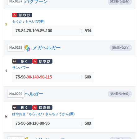
バクフーン
No.0157
第2世代(金銀)
もうか
/
もらいび(夢)
78
-
84
-
78
-
109
-
85
-
100
|
534
メガヘルガー
No.0229
第6世代(XY)
サンパワー
75
-
90
-
90
-
140
-
90
-
115
|
600
ヘルガー
No.0229
第2世代(金銀)
はやおき
/
もらいび
/
きんちょうかん(夢)
75
-
90
-
50
-
110
-
80
-
95
|
500