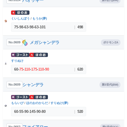
バオッキー
No.0514
第5世代(BW)
くいしんぼう
/
もうか(夢)
75
-
98
-
63
-
98
-
63
-
101
|
498
メガシャンデラ
No.0609
ポケモンZA
すりぬけ
60
-
75
-
110
-
175
-
110
-
90
|
620
シャンデラ
No.0609
第5世代(BW)
もらいび
/
ほのおのからだ
/
すりぬけ(夢)
60
-
55
-
90
-
145
-
90
-
80
|
520
ファイアロー
No.0663
第6世代(XY)