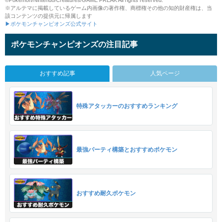
©Pokémon/Nintendo/Creatures/GAME FREAK All rights reserved.
※アルテマに掲載しているゲーム内画像の著作権、商標権その他の知的財産権は、当
該コンテンツの提供元に帰属します
▶ポケモンチャンピオンズ公式サイト
ポケモンチャンピオンズの注目記事
おすすめ記事
人気ページ
特殊アタッカーのおすすめランキング
最強パーティ構築とおすすめポケモン
おすすめ耐久ポケモン