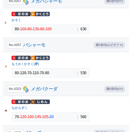
メガバシャーモ
No.0257
第6世代(XY)
かそく
80
-
160
-
80
-
130
-
80
-
100
|
630
バシャーモ
No.0257
第3世代(ルビサファ)
もうか
/
かそく(夢)
80
-
120
-
70
-
110
-
70
-
80
|
530
メガバクーダ
No.0323
第6世代(XY)
ちからずく
70
-
120
-
100
-
145
-
105
-
20
|
560