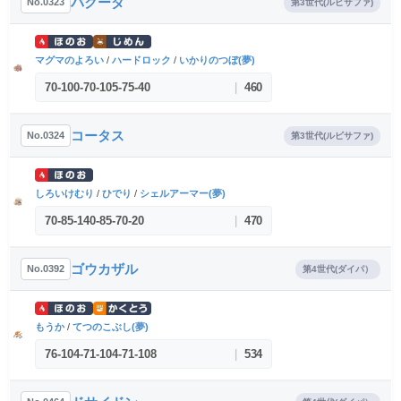
バクーダ
No.0323
第3世代(ルビサファ)
マグマのよろい
/
ハードロック
/
いかりのつぼ(夢)
70
-
100
-
70
-
105
-
75
-
40
|
460
コータス
No.0324
第3世代(ルビサファ)
しろいけむり
/
ひでり
/
シェルアーマー(夢)
70
-
85
-
140
-
85
-
70
-
20
|
470
ゴウカザル
No.0392
第4世代(ダイパ）
もうか
/
てつのこぶし(夢)
76
-
104
-
71
-
104
-
71
-
108
|
534