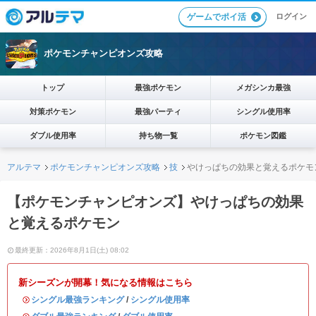
ログイン
ゲームでポイ活
ポケモンチャンピオンズ攻略
トップ
最強ポケモン
メガシンカ最強
対策ポケモン
最強パーティ
シングル使用率
ダブル使用率
持ち物一覧
ポケモン図鑑
アルテマ
ポケモンチャンピオンズ攻略
技
やけっぱちの効果と覚えるポケモ
【ポケモンチャンピオンズ】やけっぱちの効果
と覚えるポケモン
最終更新：2026年8月1日(土) 08:02
新シーズンが開幕！気になる情報はこちら
・
シングル最強ランキング
/
シングル使用率