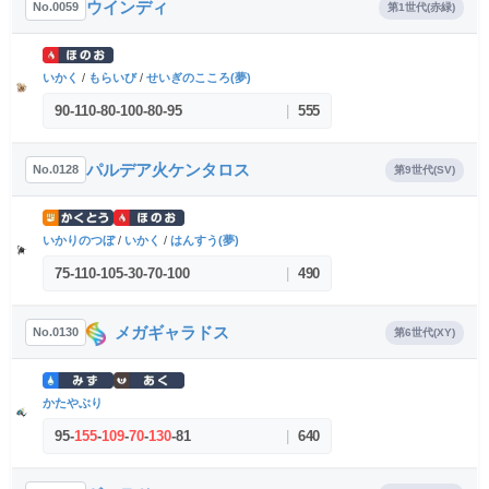
ウインディ
No.0059
第1世代(赤緑)
いかく
/
もらいび
/
せいぎのこころ(夢)
90
-
110
-
80
-
100
-
80
-
95
|
555
パルデア火ケンタロス
No.0128
第9世代(SV)
いかりのつぼ
/
いかく
/
はんすう(夢)
75
-
110
-
105
-
30
-
70
-
100
|
490
メガギャラドス
No.0130
第6世代(XY)
かたやぶり
95
-
155
-
109
-
70
-
130
-
81
|
640