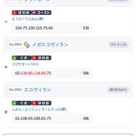
もうか
/
てんねん(夢)
104
-
75
-
100
-
110
-
75
-
66
|
530
メガスコヴィラン
No.0952
ポケモンZA
とびだすハバネロ
65
-
138
-
85
-
138
-
85
-
75
|
586
スコヴィラン
No.0952
第9世代(SV)
ふみん
/
ようりょくそ
/
ムラっけ(夢)
65
-
108
-
65
-
108
-
65
-
75
|
486