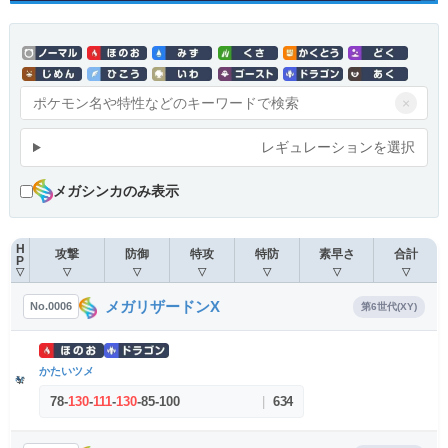
×
レギュレーションを選択
メガシンカのみ表示
H
攻撃
防御
特攻
特防
素早さ
合計
P
▽
▽
▽
▽
▽
▽
▽
メガリザードンX
No.0006
第6世代(XY)
かたいツメ
78
-
130
-
111
-
130
-
85
-
100
|
634