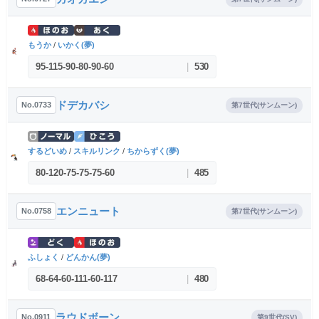
もうか
/
いかく(夢)
95
-
115
-
90
-
80
-
90
-
60
|
530
ドデカバシ
No.0733
第7世代(サンムーン)
するどいめ
/
スキルリンク
/
ちからずく(夢)
80
-
120
-
75
-
75
-
75
-
60
|
485
エンニュート
No.0758
第7世代(サンムーン)
ふしょく
/
どんかん(夢)
68
-
64
-
60
-
111
-
60
-
117
|
480
ラウドボーン
No.0911
第9世代(SV)