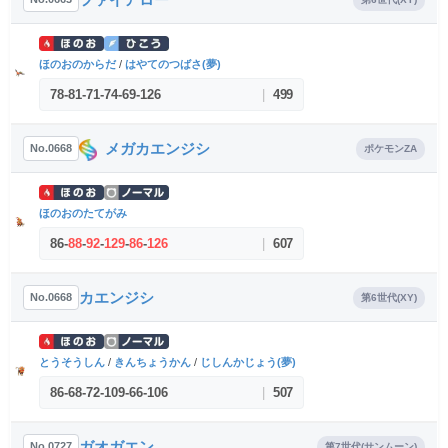
ほのおのからだ
/
はやてのつばさ(夢)
78
-
81
-
71
-
74
-
69
-
126
|
499
メガカエンジシ
No.0668
ポケモンZA
ほのおのたてがみ
86
-
88
-
92
-
129
-
86
-
126
|
607
カエンジシ
No.0668
第6世代(XY)
とうそうしん
/
きんちょうかん
/
じしんかじょう(夢)
86
-
68
-
72
-
109
-
66
-
106
|
507
ガオガエン
No.0727
第7世代(サンムーン)