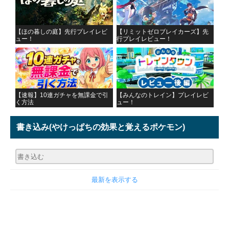
【ほの暮しの庭】先行プレイレビ
【リミットゼロブレイカーズ】先
ュー！
行プレイレビュー！
【速報】10連ガチャを無課金で引
【みんなのトレイン】プレイレビ
く方法
ュー！
書き込み
(やけっぱちの効果と覚えるポケモン)
最新を表示する