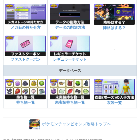
メガ石の持たせ方
データの削除方法
降格はする？
-
ファストクーポン
レギュラーチケット
データベース
持ち物一覧
未実装持ち物一覧
衣装一覧
ポケモンチャンピオンズ攻略トップへ