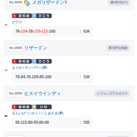
メガリザードンY
No.0006
第6世代(XY)
ひでり
78
-
104
-
78
-
159
-
115
-
100
|
634
リザードン
No.0006
第1世代(赤緑)
もうか
/
サンパワー(夢)
78
-
84
-
78
-
109
-
85
-
100
|
534
ヒスイウインディ
No.0059
レジェンズアルセウス
もらいび
/
いかく
/
いしあたま(夢)
95
-
115
-
80
-
95
-
80
-
90
|
555