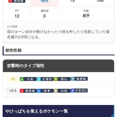
75
100
物理
PP
優先度
対象
12
0
相手
わざ効果
前のターン自分が動けなかったり技を外したり失敗していた場
合威力が2倍になる。
相性性能
攻撃時のタイプ相性
×2
×0.5
やけっぱちを覚えるポケモン一覧