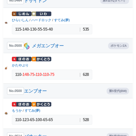
ドサイドン
No.0464
第4世代(ダイパ）
ひらいしん
/
ハードロック
/
すてみ(夢)
115
-
140
-
130
-
55
-
55
-
40
|
535
メガエンブオー
No.0500
ポケモンZA
かたやぶり
110
-
148
-
75
-
110
-
110
-
75
|
628
エンブオー
No.0500
第5世代(BW)
もうか
/
すてみ(夢)
110
-
123
-
65
-
100
-
65
-
65
|
528