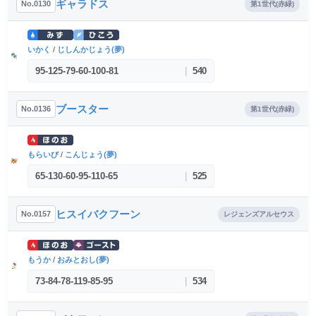
ギャラドス
No.0130
第1世代(赤緑)
いかく
/
じしんかじょう(夢)
95
-
125
-
79
-
60
-
100
-
81
|
540
ブースター
No.0136
第1世代(赤緑)
もらいび
/
こんじょう(夢)
65
-
130
-
60
-
95
-
110
-
65
|
525
ヒスイバクフーン
No.0157
レジェンズアルセウス
もうか
/
おみとおし(夢)
73
-
84
-
78
-
119
-
85
-
95
|
534