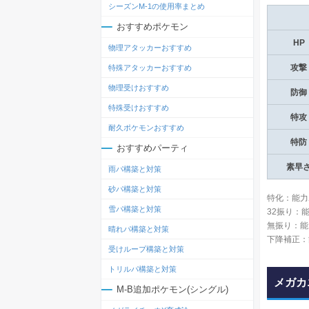
シーズンM-1の使用率まとめ
おすすめポケモン
HP
物理アタッカーおすすめ
攻撃
特殊アタッカーおすすめ
物理受けおすすめ
防御
特殊受けおすすめ
特攻
耐久ポケモンおすすめ
特防
おすすめパーティ
素早
雨パ構築と対策
砂パ構築と対策
特化：能力
雪パ構築と対策
32振り：
無振り：能
晴れパ構築と対策
下降補正：
受けループ構築と対策
トリルパ構築と対策
メガカ
M-B追加ポケモン(シングル)