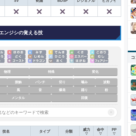
SV
剣盾
BDSP
レジェアル
ピカブイ
✕
✕
✕
✕
✕
◯
エンジシの覚える技
コ
物理
特殊
変化
接触
パンチ
切り
噛み
波動
風
音
爆発
踊り
粉
メンタル
回復
×
威力
命中
PP
技名
タイプ
分類
▽
▽
▽