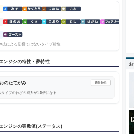
や技による影響ではないタイプ相性
エンジシの特性・夢特性
お
おのたてがみ
通常特性
おタイプのわざの威力が1.5倍になる
エンジシの実数値(ステータス)