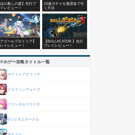
ほの暮しの庭】先行プ
10連ガチャを無課金で引
イレビュー！
く方法
アズールプロミリア】
【BULLACATOR 】先行
レイレビュー！
プレイレビュー！
マホゲー攻略タイトル一覧
サファイアスフィア
ドルフィンウェーブ
ファンキルスリスタ
Gジェネエターナル
みんトレ