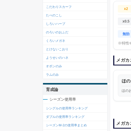
こだわりスカーフ
x2
たべのこし
x0.5
しろいハーブ
のろいのおふだ
無効
くろいメガネ
※特性
とけないこおり
ようせいのハネ
メガカ
オボンのみ
ラムのみ
ほの
育成論
ほの
シーズン使用率
シングルの使用率ランキング
ダブルの使用率ランキング
メガカ
シーズンM-2の使用率まとめ