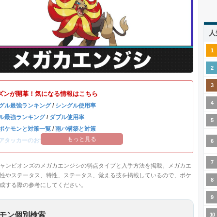
人
ズンが開幕！気になる情報はこちら
グル最強ランキング
/
シングル使用率
ル最強ランキング
/
ダブル使用率
ポケモンと対策一覧
/
雨パ構築と対策
もっと見る
アタッカーのおすすめランキング
ャンピオンズのメガカエンジシの弱点タイプと入手方法を掲載。メガカエ
性やステータス、特性、ステータス、覚える技を掲載しているので、ポケ
成する際の参考にしてください。
モン個別検索