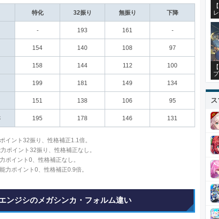
【
レ
特化
32振り
無振り
下降
-
193
161
-
154
140
108
97
158
144
112
100
【
プ
199
181
149
134
ス
151
138
106
95
さ
195
178
146
131
ポイント32振り、性格補正1.1倍。
能力ポイント32振り、性格補正なし。
力ポイント0、性格補正なし。
能力ポイント0、性格補正0.9倍。
エンジシのメガシンカ・フォルム違い