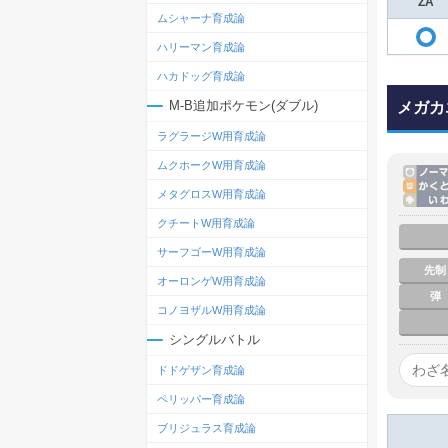
ZA
ムシャーナ育成論
ハリーマン育成論
ハカドッグ育成論
M-B追加ポケモン(ダブル)
メガカ
ラグラージW用育成論
ムクホークW用育成論
メタグロスW用育成論
クチートW用育成論
サーフゴーW用育成論
先制
オーロンゲW用育成論
弾
コノヨザルW用育成論
シングルバトル
ドドゲザン育成論
ペリッパー育成論
ブリジュラス育成論