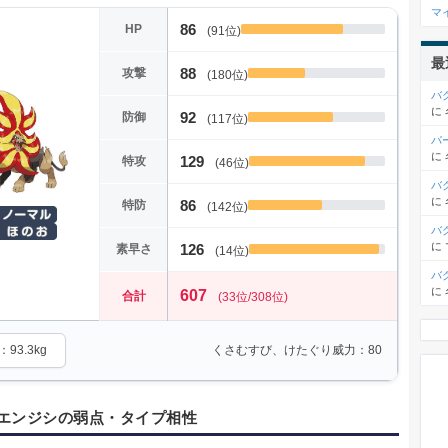
マ
86
HP
(91位)
最
88
攻撃
(180位)
バ
に
92
防御
(117位)
パ
に
129
特攻
(46位)
バ
に
86
特防
(142位)
バ
に
126
素早さ
(14位)
バ
に
607
合計
(33位/308位)
93.3kg
くさむすび、けたぐり威力：80
エンジシの弱点・タイプ相性