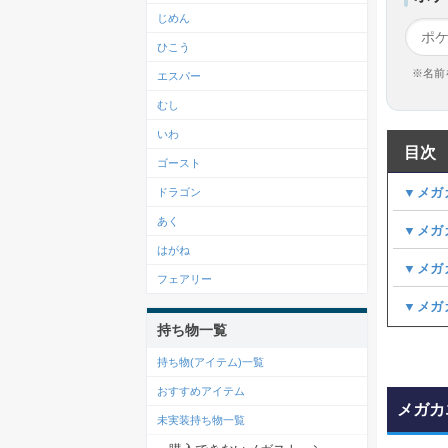
じめん
ひこう
※名前
エスパー
むし
いわ
目次
ゴースト
▼メガ
ドラゴン
あく
▼メガ
はがね
▼メガ
フェアリー
▼メガ
持ち物一覧
持ち物(アイテム)一覧
おすすめアイテム
メガカ
未実装持ち物一覧