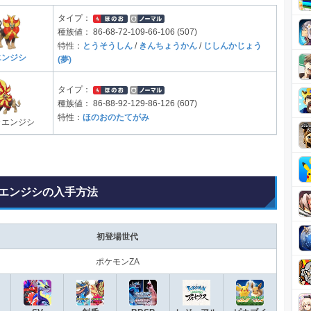
タイプ：
種族値：
86-68-72-109-66-106 (507)
特性：
とうそうしん
/
きんちょうかん
/
じしんかじょう
エンジシ
(夢)
タイプ：
種族値：
86-88-92-129-86-126 (607)
特性：
ほのおのたてがみ
カエンジシ
エンジシの入手方法
初登場世代
ポケモンZA