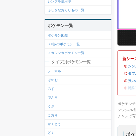
シングル使用率
ふしぎなおくりもの一覧
ポケモン一覧
ポケモン図鑑
600族のポケモン一覧
メガシンカポケモン一覧
新シー
タイプ別ポケモン一覧
・
シン
ノーマル
・
ダブ
ほのお
・
強い
・
特殊
みず
でんき
ポケモンチ
くさ
ンジシの相
こおり
チャンで育
かくとう
どく
ポケ