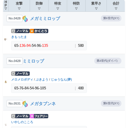
H
攻撃
防御
特攻
特防
素早さ
合計
P
▽
▽
▽
▽
▽
▽
▽
メガミミロップ
No.0428
第6世代(XY)
きもったま
65
-
136
-
94
-
54
-
96
-
135
|
580
ミミロップ
No.0428
第4世代(ダイパ）
メロメロボディ
/
ぶきよう
/
じゅうなん(夢)
65
-
76
-
84
-
54
-
96
-
105
|
480
メガタブンネ
No.0531
第6世代(XY)
いやしのこころ