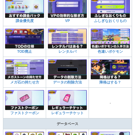
課金優先度
VP
ふしぎなおくりもの
TOD廃止
レンタルパ
色違いポケモン
メガ石の持たせ方
データの削除方法
降格はする？
-
ファストクーポン
レギュラーチケット
データベース