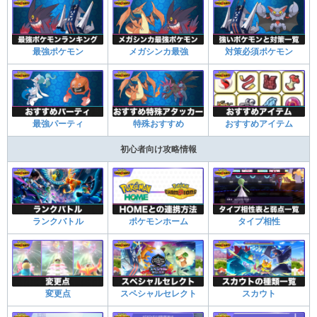
最強ポケモン
メガシンカ最強
対策必須ポケモン
最強パーティ
特殊おすすめ
おすすめアイテム
初心者向け攻略情報
ランクバトル
ポケモンホーム
タイプ相性
変更点
スペシャルセレクト
スカウト