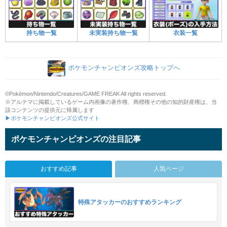
持ち物一覧
未実装持ち物一覧
衣装一覧
ポケモンチャンピオンズ攻略トップへ
©Pokémon/Nintendo/Creatures/GAME FREAK All rights reserved.
※アルテマに掲載しているゲーム内画像の著作権、商標権その他の知的財産権は、当
該コンテンツの提供元に帰属します
▶ポケモンチャンピオンズ公式サイト
ポケモンチャンピオンズの注目記事
おすすめ記事
人気ページ
特殊アタッカーのおすすめランキング