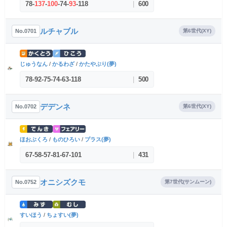
78
-
137
-
100
-
74
-
93
-
118
|
600
ルチャブル
No.0701
第6世代(XY)
じゅうなん
/
かるわざ
/
かたやぶり(夢)
78
-
92
-
75
-
74
-
63
-
118
|
500
デデンネ
No.0702
第6世代(XY)
ほおぶくろ
/
ものひろい
/
プラス(夢)
67
-
58
-
57
-
81
-
67
-
101
|
431
オニシズクモ
No.0752
第7世代(サンムーン)
すいほう
/
ちょすい(夢)