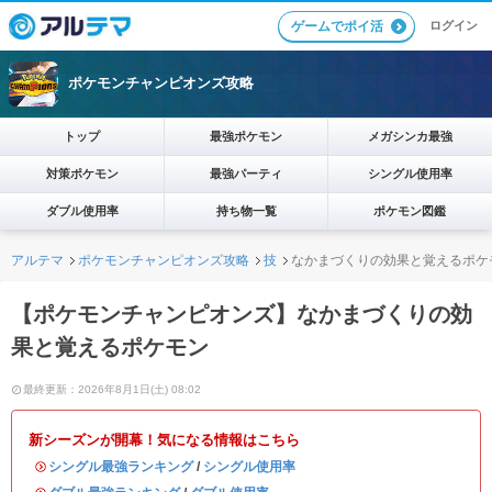
ログイン
ゲームでポイ活
ポケモンチャンピオンズ攻略
トップ
最強ポケモン
メガシンカ最強
対策ポケモン
最強パーティ
シングル使用率
ダブル使用率
持ち物一覧
ポケモン図鑑
アルテマ
ポケモンチャンピオンズ攻略
技
なかまづくりの効果と覚えるポケ
【ポケモンチャンピオンズ】なかまづくりの効
果と覚えるポケモン
最終更新：2026年8月1日(土) 08:02
新シーズンが開幕！気になる情報はこちら
・
シングル最強ランキング
/
シングル使用率