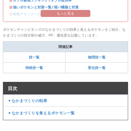
・
ダブル最強ランキング
/
ダブル使用率
・
強いポケモンと対策一覧
/
雨パ構築と対策
もっと見る
・
特殊アタッカーのおすすめランキング
ポケモンチャンピオンズのなかまづくりの効果と覚えるポケモンをご紹介。な
かまづくりの技分類や威力、PP、優先度を記載しています。
関連記事
技一覧
物理技一覧
特殊技一覧
変化技一覧
目次
▼なかまづくりの効果
▼なかまづくりを覚えるポケモン一覧