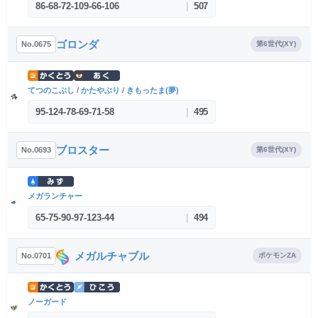
86
-
68
-
72
-
109
-
66
-
106
|
507
ゴロンダ
No.0675
第6世代(XY)
てつのこぶし
/
かたやぶり
/
きもったま(夢)
95
-
124
-
78
-
69
-
71
-
58
|
495
ブロスター
No.0693
第6世代(XY)
メガランチャー
65
-
75
-
90
-
97
-
123
-
44
|
494
メガルチャブル
No.0701
ポケモンZA
ノーガード