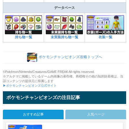
データベース
持ち物一覧
未実装持ち物一覧
衣装一覧
ポケモンチャンピオンズ攻略トップへ
©Pokémon/Nintendo/Creatures/GAME FREAK All rights reserved.
※アルテマに掲載しているゲーム内画像の著作権、商標権その他の知的財産権は、当
該コンテンツの提供元に帰属します
▶ポケモンチャンピオンズ公式サイト
ポケモンチャンピオンズの注目記事
おすすめ記事
人気ページ