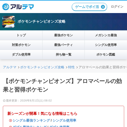
ログイン
ゲームでポイ活
ポケモンチャンピオンズ攻略
トップ
最強ポケモン
メガシンカ最強
対策ポケモン
最強パーティ
シングル使用率
ダブル使用率
持ち物一覧
ポケモン図鑑
アルテマ
ポケモンチャンピオンズ攻略
特性
アロマベールの効果と習得ポケ
【ポケモンチャンピオンズ】アロマベールの効
果と習得ポケモン
最終更新：2026年8月1日(土) 08:02
新シーズンが開幕！気になる情報はこちら
・
シングル最強ランキング
/
シングル使用率