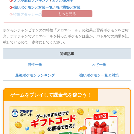
・
ダブル最強ランキング
/
ダブル使用率
・
強いポケモンと対策一覧
/
雨パ構築と対策
もっと見る
・
特殊アタッカーのおすすめランキング
ポケモンチャンピオンズの特性「アロマベール」の効果と習得ポケモンをご紹
介。ポケチャンでアロマベールを持ったポケモンは誰か、バトルでの効果を記
載しているので、参考にしてください。
関連記事
特性一覧
わざ一覧
最強ポケモンランキング
強いポケモン一覧と対策
ゲームをプレイして課金代を稼ごう！