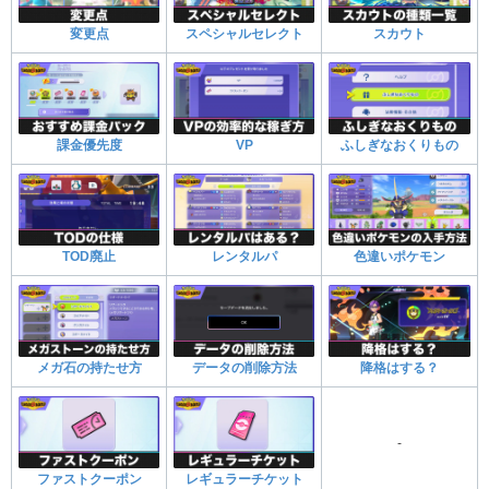
変更点
スペシャルセレクト
スカウト
課金優先度
VP
ふしぎなおくりもの
TOD廃止
レンタルパ
色違いポケモン
メガ石の持たせ方
データの削除方法
降格はする？
-
ファストクーポン
レギュラーチケット