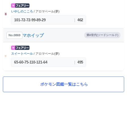
いやしのこころ
/ アロマベール(夢)
101
-
72
-
72
-
99
-
89
-
29
|
462
マホイップ
No.0869
第8世代(ソードシールド)
スイートベール
/ アロマベール(夢)
65
-
60
-
75
-
110
-
121
-
64
|
495
ポケモン図鑑一覧はこちら