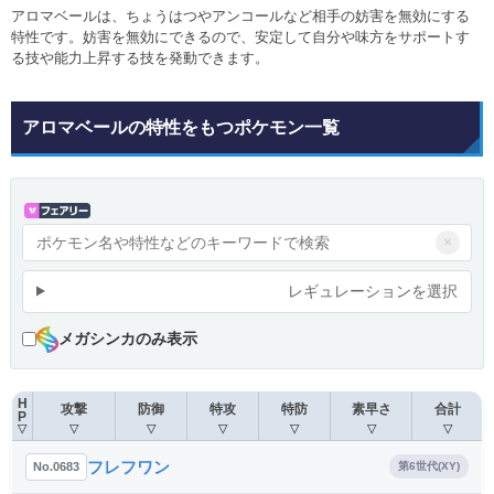
アロマベールは、ちょうはつやアンコールなど相手の妨害を無効にする
特性です。妨害を無効にできるので、安定して自分や味方をサポートす
る技や能力上昇する技を発動できます。
アロマベールの特性をもつポケモン一覧
×
レギュレーションを選択
メガシンカのみ表示
H
攻撃
防御
特攻
特防
素早さ
合計
P
▽
▽
▽
▽
▽
▽
▽
フレフワン
No.0683
第6世代(XY)