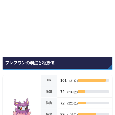
フレフワンの弱点と種族値
101
HP
(31位)
72
攻撃
(239位)
72
防御
(225位)
99
特攻
(126位)