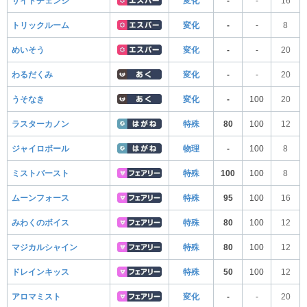
サイドチェンジ
変化
-
-
16
トリックルーム
変化
-
-
8
めいそう
変化
-
-
20
わるだくみ
変化
-
-
20
うそなき
変化
-
100
20
ラスターカノン
特殊
80
100
12
ジャイロボール
物理
-
100
8
ミストバースト
特殊
100
100
8
ムーンフォース
特殊
95
100
16
みわくのボイス
特殊
80
100
12
マジカルシャイン
特殊
80
100
12
ドレインキッス
特殊
50
100
12
アロマミスト
変化
-
-
20