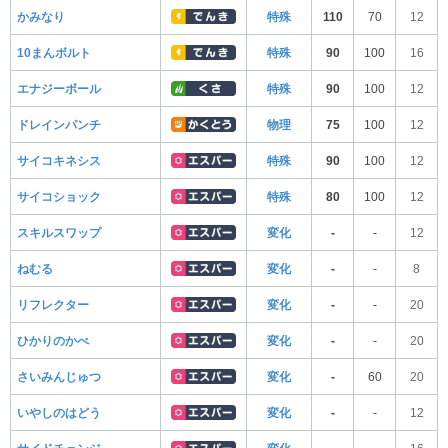
かみなり
特殊
110
70
12
10まんボルト
特殊
90
100
16
エナジーボール
特殊
90
100
12
ドレインパンチ
物理
75
100
12
サイコキネシス
特殊
90
100
12
サイコショック
特殊
80
100
12
スキルスワップ
変化
-
-
12
ねむる
変化
-
-
8
リフレクター
変化
-
-
20
ひかりのかべ
変化
-
-
20
さいみんじゅつ
変化
-
60
20
いやしのはどう
変化
-
-
12