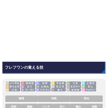
フレフワンの覚える技
物理
特殊
変化
先制
接触
パンチ
切り
噛み
波動