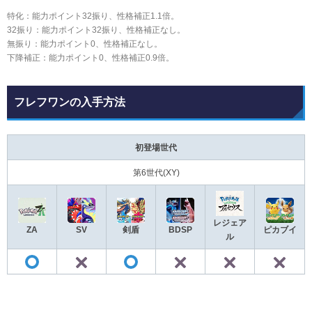
特化：能力ポイント32振り、性格補正1.1倍。
32振り：能力ポイント32振り、性格補正なし。
無振り：能力ポイント0、性格補正なし。
下降補正：能力ポイント0、性格補正0.9倍。
フレフワンの入手方法
初登場世代
第6世代(XY)
レジェア
ZA
SV
剣盾
BDSP
ピカブイ
ル
✕
✕
✕
◯
◯