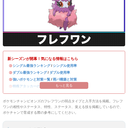
新シーズンが開幕！気になる情報はこちら
・
シングル最強ランキング
/
シングル使用率
・
ダブル最強ランキング
/
ダブル使用率
・
強いポケモンと対策一覧
/
雨パ構築と対策
もっと見る
・
特殊アタッカーのおすすめランキング
ポケモンチャンピオンズのフレフワンの弱点タイプと入手方法を掲載。フレフ
ワンの相性やステータス、特性、ステータス、覚える技を掲載しているので、
ポケチャンで育成する際の参考にしてください。