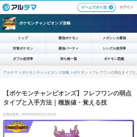
ログイン
ゲームでポイ活
ポケモンチャンピオンズ攻略
トップ
最強ポケモン
メガシンカ最強
対策ポケモン
最強パーティ
シングル使用率
ダブル使用率
持ち物一覧
ポケモン図鑑
アルテマ
ポケモンチャンピオンズ攻略
ポケモン
フレフワンの弱点タイプと
【ポケモンチャンピオンズ】フレフワンの弱点
タイプと入手方法｜種族値・覚える技
最終更新：2026年8月8日(土) 09:30