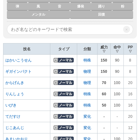
弾
風
音
爆発
踊り
粉
メンタル
回復
×
威力
命中
PP
技名
タイプ
分類
▽
▽
▽
はかいこうせん
特殊
150
90
8
ギガインパクト
物理
150
90
8
からげんき
物理
70
100
20
りんしょう
特殊
60
100
16
いびき
特殊
50
100
16
てだすけ
変化
-
-
20
じこあんじ
変化
-
-
12
あまいかおり
変化
-
100
20