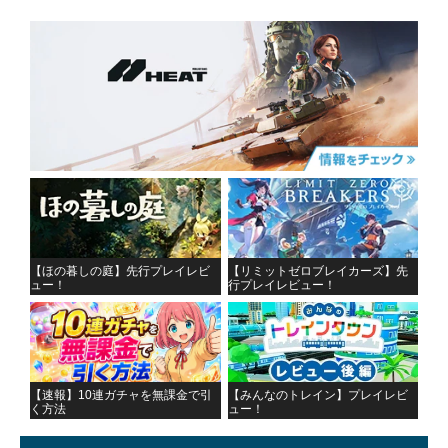
【ほの暮しの庭】先行プレイレビ
【リミットゼロブレイカーズ】先
ュー！
行プレイレビュー！
【速報】10連ガチャを無課金で引
【みんなのトレイン】プレイレビ
く方法
ュー！