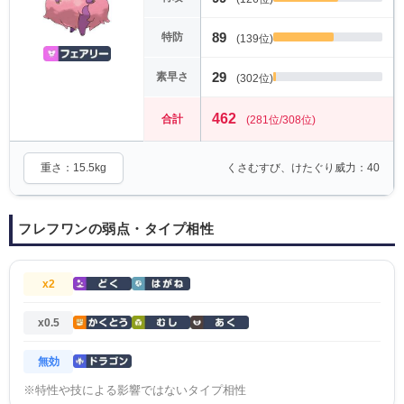
89
特防
(139位)
29
素早さ
(302位)
462
合計
(281位/308位)
重さ：15.5kg
くさむすび、けたぐり威力：40
フレフワンの弱点・タイプ相性
x2
x0.5
無効
※特性や技による影響ではないタイプ相性