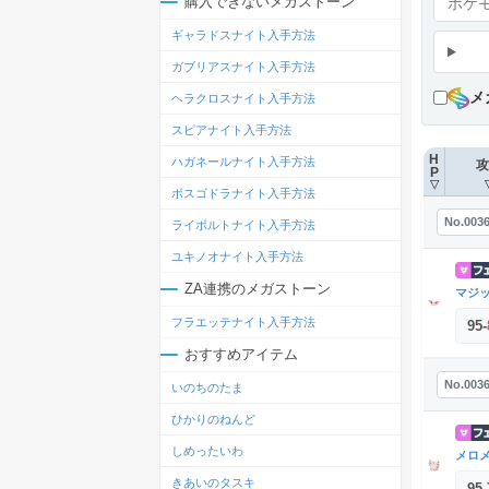
購入できないメガストーン
ギャラドスナイト入手方法
ガブリアスナイト入手方法
メ
ヘラクロスナイト入手方法
スピアナイト入手方法
H
ハガネールナイト入手方法
攻
P
▽
ボスゴドラナイト入手方法
No.003
ライボルトナイト入手方法
ユキノオナイト入手方法
ZA連携のメガストーン
マジ
フラエッテナイト入手方法
95
-
おすすめアイテム
No.003
いのちのたま
ひかりのねんど
しめったいわ
メロ
きあいのタスキ
95
-