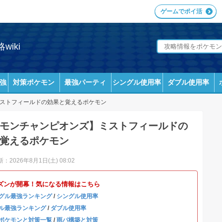
ゲームでポイ活
iki
強
対策ポケモン
最強パーティ
シングル使用率
ダブル使用率
ストフィールドの効果と覚えるポケモン
モンチャンピオンズ】ミストフィールドの
覚えるポケモン
：2026年8月1日(土) 08:02
ズンが開幕！気になる情報はこちら
グル最強ランキング
/
シングル使用率
ル最強ランキング
/
ダブル使用率
ポケモンと対策一覧
/
雨パ構築と対策