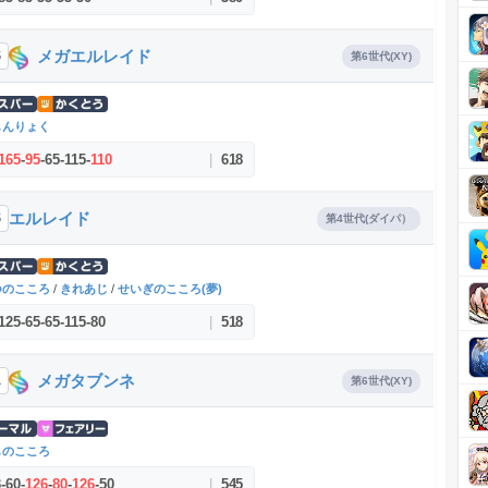
メガエルレイド
5
第6世代(XY)
しんりょく
165
-
95
-
65
-
115
-
110
|
618
エルレイド
5
第4世代(ダイパ）
つのこころ
/
きれあじ
/
せいぎのこころ(夢)
125
-
65
-
65
-
115
-
80
|
518
メガタブンネ
1
第6世代(XY)
しのこころ
3
-
60
-
126
-
80
-
126
-
50
|
545