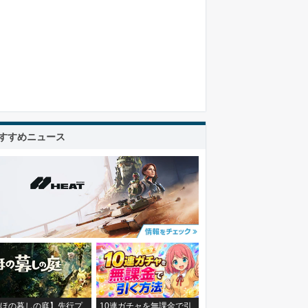
すすめニュース
ほの暮しの庭】先行プ
10連ガチャを無課金で引