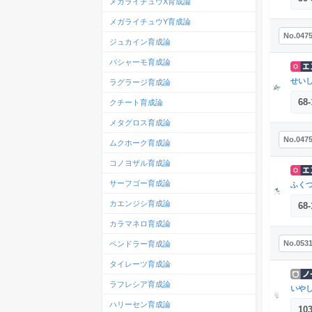
メガライチュウX育成論
メガライチュウY育成論
No.047
ジュカイン育成論
バシャーモ育成論
せい
ラグラージ育成論
68
-
クチート育成論
メタグロス育成論
No.047
ムクホーク育成論
コノヨザル育成論
サーフゴー育成論
ふく
カエンジシ育成論
68
-
カラマネロ育成論
No.053
ペンドラー育成論
タイレーツ育成論
ラフレシア育成論
いや
ハリーセン育成論
10