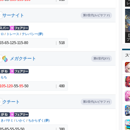
レ
サーナイト
2
第3世代(ルビサファ)
クロ
/
トレース
/
テレパシー(夢)
【
プ
65
-
65
-
125
-
115
-
80
|
518
ス
メガクチート
3
第6世代(XY)
らもち
105
-
120
-
55
-
95
-
50
|
480
クチート
3
第3世代(ルビサファ)
りきバサミ
/
いかく
/
ちからずく(夢)
85
-
85
-
55
-
55
-
50
|
380