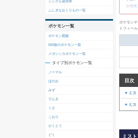
シングル使用率
・
特殊
ふしぎなおくりもの一覧
ポケモンチ
ポケモン一覧
トフィール
ポケモン図鑑
600族のポケモン一覧
メガシンカポケモン一覧
タイプ別ポケモン一覧
ノーマル
目次
ほのお
みず
▼ミス
でんき
▼ミス
くさ
こおり
かくとう
どく
ミスト