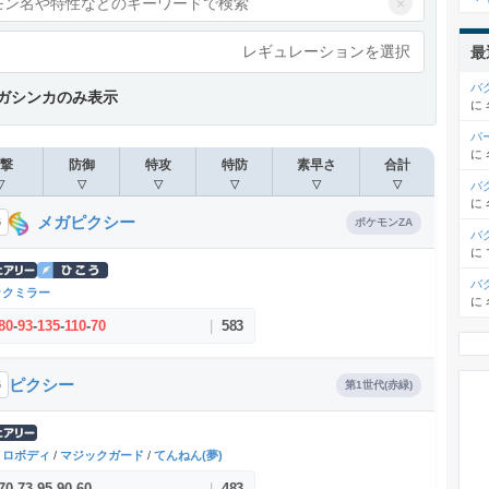
×
レギュレーションを選択
最
バ
ガシンカのみ表示
に
パ
に
撃
防御
特攻
特防
素早さ
合計
▽
▽
▽
▽
▽
▽
バ
に
メガピクシー
6
ポケモンZA
バ
に
バ
ックミラー
に
80
-
93
-
135
-
110
-
70
|
583
ピクシー
6
第1世代(赤緑)
メロボディ
/
マジックガード
/
てんねん(夢)
70
-
73
-
95
-
90
-
60
|
483