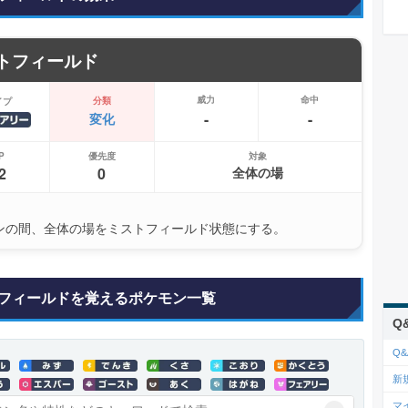
トフィールド
威力
命中
分類
イプ
-
-
変化
P
優先度
対象
2
0
全体の場
ンの間、全体の場をミストフィールド状態にする。
フィールドを覚えるポケモン一覧
Q
Q&
新
マ