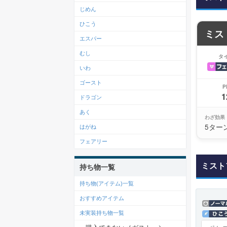
じめん
ひこう
ミス
エスパー
むし
タ
いわ
ゴースト
P
1
ドラゴン
あく
わざ効果
5ター
はがね
フェアリー
ミスト
持ち物一覧
持ち物(アイテム)一覧
おすすめアイテム
未実装持ち物一覧