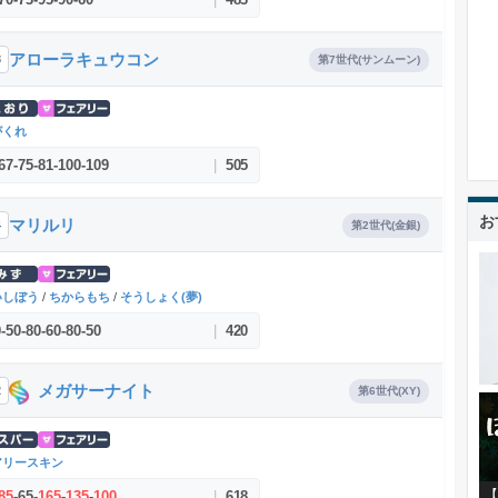
アローラキュウコン
8
第7世代(サンムーン)
がくれ
67
-
75
-
81
-
100
-
109
|
505
お
マリルリ
4
第2世代(金銀)
いしぼう
/
ちからもち
/
そうしょく(夢)
0
-
50
-
80
-
60
-
80
-
50
|
420
メガサーナイト
2
第6世代(XY)
アリースキン
【
85
-
65
-
165
-
135
-
100
|
618