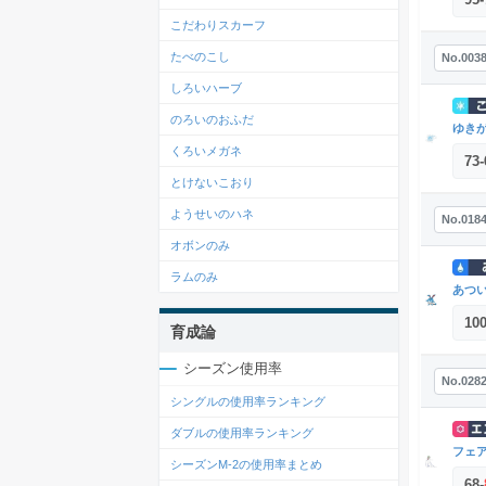
こだわりスカーフ
たべのこし
No.003
しろいハーブ
のろいのおふだ
ゆき
くろいメガネ
73
-
とけないこおり
ようせいのハネ
No.018
オボンのみ
ラムのみ
あつ
10
育成論
シーズン使用率
No.028
シングルの使用率ランキング
ダブルの使用率ランキング
フェ
シーズンM-2の使用率まとめ
68
-