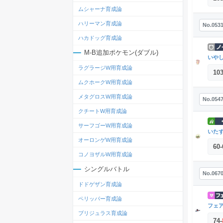
ムシャーナ育成論
ハリーマン育成論
No.053
ハカドッグ育成論
M-B追加ポケモン(ダブル)
いや
ラグラージW用育成論
10
ムクホークW用育成論
メタグロスW用育成論
No.054
クチートW用育成論
サーフゴーW用育成論
いた
オーロンゲW用育成論
60
-
コノヨザルW用育成論
シングルバトル
No.067
ドドゲザン育成論
ペリッパー育成論
フェ
ブリジュラス育成論
74
-