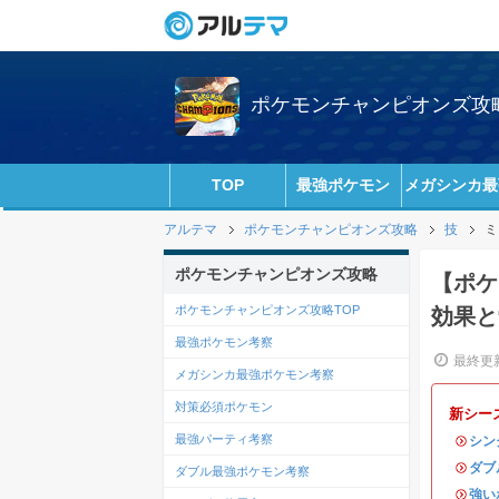
ポケモンチャンピオンズ攻略w
TOP
最強ポケモン
メガシンカ最
アルテマ
ポケモンチャンピオンズ攻略
技
ミ
ポケモンチャンピオンズ攻略
【ポケ
ポケモンチャンピオンズ攻略TOP
効果と
最強ポケモン考察
最終更新
メガシンカ最強ポケモン考察
対策必須ポケモン
新シー
最強パーティ考察
・
シン
・
ダブ
ダブル最強ポケモン考察
・
強い