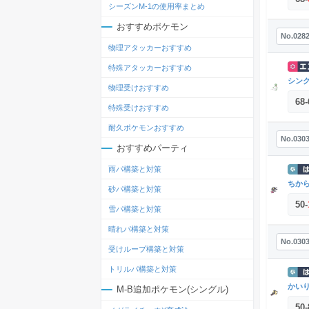
シーズンM-1の使用率まとめ
おすすめポケモン
No.028
物理アタッカーおすすめ
特殊アタッカーおすすめ
シン
物理受けおすすめ
68
-
特殊受けおすすめ
耐久ポケモンおすすめ
No.030
おすすめパーティ
雨パ構築と対策
ちか
砂パ構築と対策
50
-
雪パ構築と対策
晴れパ構築と対策
No.030
受けループ構築と対策
トリルパ構築と対策
かい
M-B追加ポケモン(シングル)
50
-