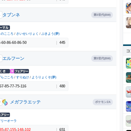
タブンネ
1
第5世代(BW)
しのこころ
/
さいせいりょく
/
ぶきよう(夢)
3
-
60
-
86
-
60
-
86
-
50
|
445
コ
エルフーン
7
第5世代(BW)
ずらごころ
/
すりぬけ
/
ようりょくそ(夢)
67
-
85
-
77
-
75
-
116
|
480
メガフラエッテ
0
ポケモンZA
アリーオーラ
85
-
87
-
155
-
148
-
102
|
651