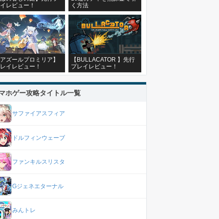
イレビュー！
く方法
アズールプロミリア】
【BULLACATOR 】先行
レイレビュー！
プレイレビュー！
マホゲー攻略タイトル一覧
サファイアスフィア
ドルフィンウェーブ
ファンキルスリスタ
Gジェネエターナル
みんトレ