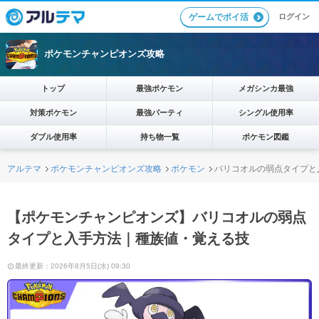
ログイン
ゲームでポイ活
ポケモンチャンピオンズ攻略
トップ
最強ポケモン
メガシンカ最強
対策ポケモン
最強パーティ
シングル使用率
ダブル使用率
持ち物一覧
ポケモン図鑑
アルテマ
ポケモンチャンピオンズ攻略
ポケモン
バリコオルの弱点タイプと
【ポケモンチャンピオンズ】バリコオルの弱点
タイプと入手方法｜種族値・覚える技
最終更新：2026年8月5日(水) 09:30