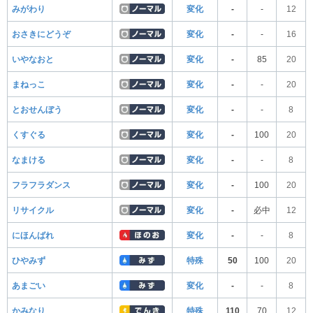
みがわり
変化
-
-
12
おさきにどうぞ
変化
-
-
16
いやなおと
変化
-
85
20
まねっこ
変化
-
-
20
とおせんぼう
変化
-
-
8
くすぐる
変化
-
100
20
なまける
変化
-
-
8
フラフラダンス
変化
-
100
20
リサイクル
変化
-
必中
12
にほんばれ
変化
-
-
8
ひやみず
特殊
50
100
20
あまごい
変化
-
-
8
かみなり
特殊
110
70
12