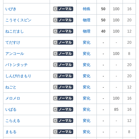
いびき
特殊
50
100
16
こうそくスピン
物理
50
100
20
ねこだまし
物理
40
100
12
てだすけ
変化
-
-
20
アンコール
変化
-
100
8
バトンタッチ
変化
-
-
20
しんぴのまもり
変化
-
-
20
ねごと
変化
-
-
12
メロメロ
変化
-
100
16
いばる
変化
-
85
16
こらえる
変化
-
-
12
まもる
変化
-
-
8