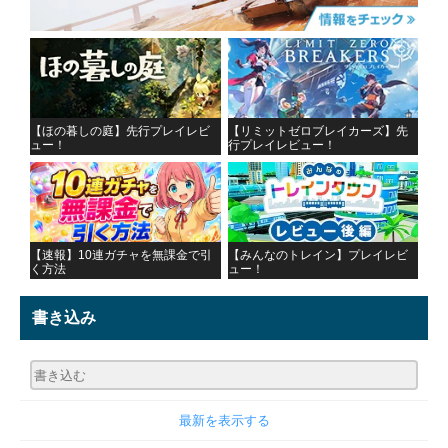
【ほの暮しの庭】先行プレイレビ
【リミットゼロブレイカーズ】先
ュー！
行プレイレビュー！
【速報】10連ガチャを無課金で引
【みんなのトレイン】プレイレビ
く方法
ュー！
書き込み
最新を表示する