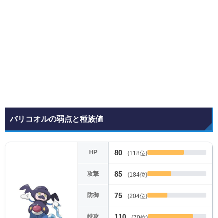
バリコオルの弱点と種族値
80
HP
(118位)
85
攻撃
(184位)
75
防御
(204位)
110
特攻
(70位)