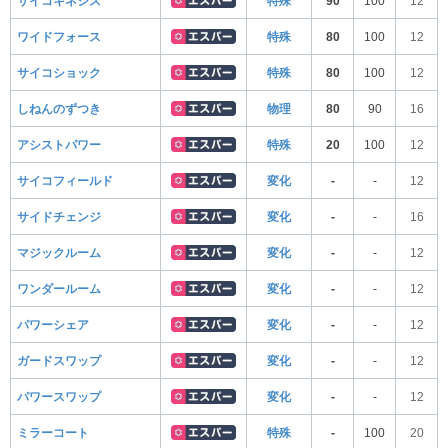
サイコキネシス
特殊
90
100
12
ワイドフォース
特殊
80
100
12
サイコショック
特殊
80
100
12
しねんのずつき
物理
80
90
16
アシストパワー
特殊
20
100
12
サイコフィールド
変化
-
-
12
サイドチェンジ
変化
-
-
16
マジックルーム
変化
-
-
12
ワンダールーム
変化
-
-
12
パワーシェア
変化
-
-
12
ガードスワップ
変化
-
-
12
パワースワップ
変化
-
-
12
ミラーコート
特殊
-
100
20