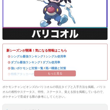
新シーズンが開幕！気になる情報はこちら
・
シングル最強ランキング
/
シングル使用率
・
ダブル最強ランキング
/
ダブル使用率
・
強いポケモンと対策一覧
/
雨パ構築と対策
もっと見る
・
特殊アタッカーのおすすめランキング
ポケモンチャンピオンズのバリコオルの弱点タイプと入手方法を掲載。バリコ
オルの相性やステータス、特性、ステータス、覚える技を掲載しているので、
ポケチャンで育成する際の参考にしてください。