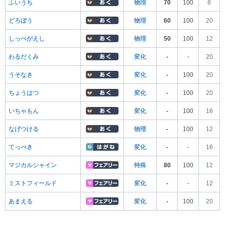
ふいうち
物理
70
100
8
どろぼう
物理
60
100
20
しっぺがえし
物理
50
100
12
わるだくみ
変化
-
-
20
うそなき
変化
-
100
20
ちょうはつ
変化
-
100
20
いちゃもん
変化
-
100
16
なげつける
物理
-
100
12
てっぺき
変化
-
-
16
マジカルシャイン
特殊
80
100
12
ミストフィールド
変化
-
-
12
あまえる
変化
-
100
20