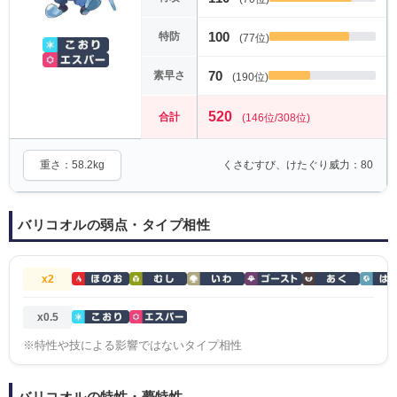
100
特防
(77位)
70
素早さ
(190位)
520
合計
(146位/308位)
重さ：58.2kg
くさむすび、けたぐり威力：80
バリコオルの弱点・タイプ相性
x2
x0.5
※特性や技による影響ではないタイプ相性
バリコオルの特性・夢特性