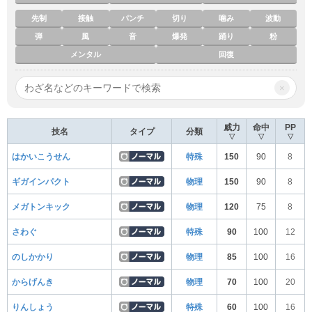
先制
接触
パンチ
切り
噛み
波動
弾
風
音
爆発
踊り
粉
メンタル
回復
×
威力
命中
PP
技名
タイプ
分類
▽
▽
▽
はかいこうせん
特殊
150
90
8
ギガインパクト
物理
150
90
8
メガトンキック
物理
120
75
8
さわぐ
特殊
90
100
12
のしかかり
物理
85
100
16
からげんき
物理
70
100
20
りんしょう
特殊
60
100
16