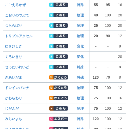
こごえるかぜ
特殊
55
95
16
こおりのつぶて
物理
40
100
20
つららばり
物理
25
100
20
トリプルアクセル
物理
20
90
12
ゆきげしき
変化
-
-
8
くろいきり
変化
-
-
20
ぜったいれいど
特殊
-
-
8
きあいだま
特殊
120
70
8
ドレインパンチ
物理
75
100
12
かわらわり
物理
75
100
16
じだんだ
物理
75
100
12
みらいよち
特殊
120
100
12