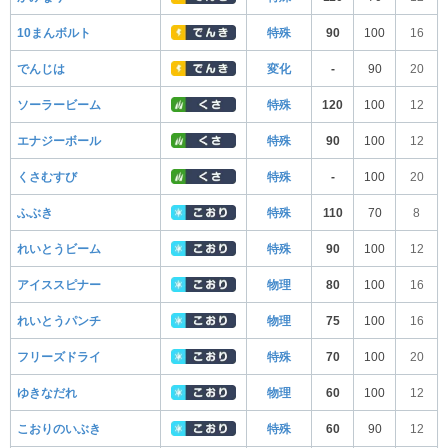
10まんボルト
特殊
90
100
16
でんじは
変化
-
90
20
ソーラービーム
特殊
120
100
12
エナジーボール
特殊
90
100
12
くさむすび
特殊
-
100
20
ふぶき
特殊
110
70
8
れいとうビーム
特殊
90
100
12
アイススピナー
物理
80
100
16
れいとうパンチ
物理
75
100
16
フリーズドライ
特殊
70
100
20
ゆきなだれ
物理
60
100
12
こおりのいぶき
特殊
60
90
12