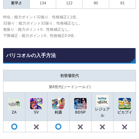
素早さ
134
122
90
81
特化：能力ポイント32振り、性格補正1.1倍。
32振り：能力ポイント32振り、性格補正なし。
無振り：能力ポイント0、性格補正なし。
下降補正：能力ポイント0、性格補正0.9倍。
バリコオルの入手方法
初登場世代
第8世代(ソードシールド)
レジェア
ZA
SV
剣盾
BDSP
ピカブイ
ル
✕
✕
✕
◯
◯