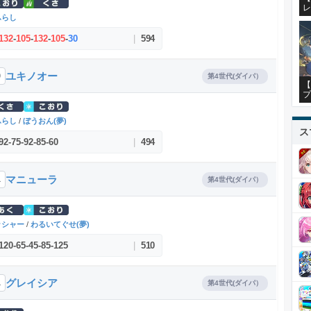
レ
ふらし
132
-
105
-
132
-
105
-
30
|
594
ユキノオー
0
第4世代(ダイパ）
【
プ
ふらし
/
ぼうおん(夢)
ス
92
-
75
-
92
-
85
-
60
|
494
マニューラ
1
第4世代(ダイパ）
ッシャー
/
わるいてぐせ(夢)
120
-
65
-
45
-
85
-
125
|
510
グレイシア
1
第4世代(ダイパ）