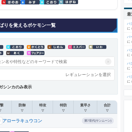
最
バ
ばりを覚えるポケモン一覧
に
パ
に
バ
に
×
バ
に
レギュレーションを選択
バ
に
ガシンカのみ表示
撃
防御
特攻
特防
素早さ
合計
▽
▽
▽
▽
▽
▽
アローラキュウコン
8
第7世代(サンムーン)