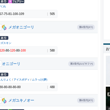
がくれ
67
-
75
-
81
-
100
-
109
|
505
メガオニゴーリ
2
第6世代(XY)
ーズスキン
お
120
-
80
-
120
-
80
-
100
|
580
オニゴーリ
2
第3世代(ルビサファ)
しんりょく
/
アイスボディ
/
ムラっけ(夢)
80
-
80
-
80
-
80
-
80
|
480
メガユキノオー
0
第6世代(XY)
【