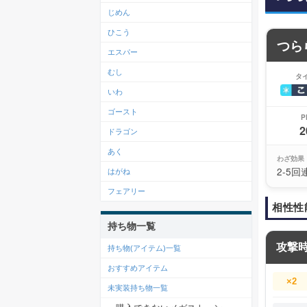
じめん
ひこう
つら
エスパー
むし
タ
いわ
ゴースト
P
2
ドラゴン
あく
わざ効果
2-5
はがね
フェアリー
相性性
持ち物一覧
攻撃
持ち物(アイテム)一覧
おすすめアイテム
×2
未実装持ち物一覧