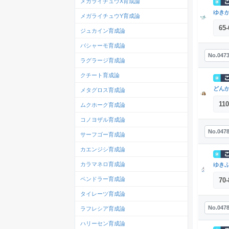
メガライチュウX育成論
ゆき
メガライチュウY育成論
65
-
ジュカイン育成論
バシャーモ育成論
No.047
ラグラージ育成論
クチート育成論
どん
メタグロス育成論
110
ムクホーク育成論
コノヨザル育成論
No.047
サーフゴー育成論
カエンジシ育成論
カラマネロ育成論
ゆき
ペンドラー育成論
70
-
タイレーツ育成論
No.047
ラフレシア育成論
ハリーセン育成論