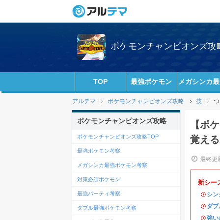
ポケモンチャンピオンズ攻略w
TOP
最強ポケモン
メガシンカ最
アルテマ
ポケモンチャンピオンズ攻略
技
つ
ポケモンチャンピオンズ攻略
【ポケ
ポケモンチャンピオンズ攻略TOP
覚える
最強ポケモン考察
最終更新
メガシンカ最強ポケモン考察
対策必須ポケモン
新シー
最強パーティ考察
・
シン
・
ダブ
ダブル最強ポケモン考察
・
強い