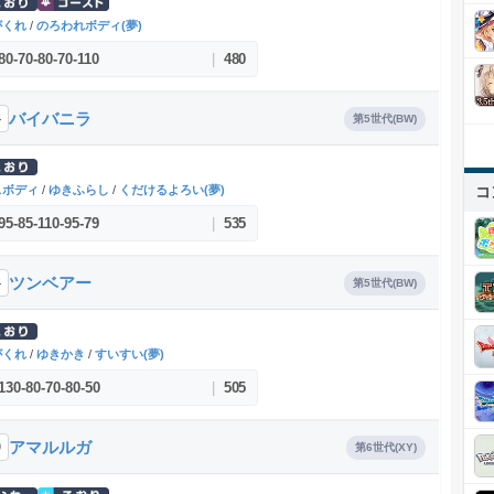
がくれ
/
のろわれボディ(夢)
80
-
70
-
80
-
70
-
110
|
480
バイバニラ
4
第5世代(BW)
コ
スボディ
/
ゆきふらし
/
くだけるよろい(夢)
95
-
85
-
110
-
95
-
79
|
535
ツンベアー
4
第5世代(BW)
がくれ
/
ゆきかき
/
すいすい(夢)
130
-
80
-
70
-
80
-
50
|
505
アマルルガ
9
第6世代(XY)