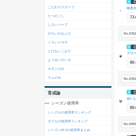
こだわりスカーフ
ゆき
たべのこし
73
-
しろいハーブ
No.036
のろいのおふだ
くろいメガネ
とけないこおり
フリ
ようせいのハネ
80
-
オボンのみ
ラムのみ
No.036
育成論
せい
シーズン使用率
80
-
シングルの使用率ランキング
ダブルの使用率ランキング
No.046
シーズンM-2の使用率まとめ