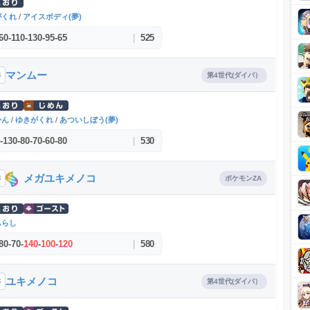
がくれ
/
アイスボディ(夢)
60
-
110
-
130
-
95
-
65
|
525
マンムー
3
第4世代(ダイパ）
かん
/
ゆきがくれ
/
あついしぼう(夢)
-
130
-
80
-
70
-
60
-
80
|
530
メガユキメノコ
8
ポケモンZA
ふらし
80
-
70
-
140
-
100
-
120
|
580
ユキメノコ
8
第4世代(ダイパ）