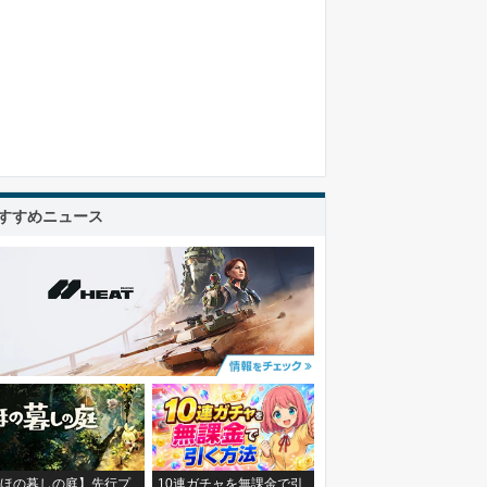
すすめニュース
ほの暮しの庭】先行プ
10連ガチャを無課金で引