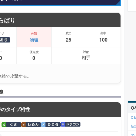
らばり
威力
命中
分類
イプ
25
100
物理
P
優先度
対象
0
0
相手
回連続で攻撃する。
能
Q
時のタイプ相性
Q&
新
マ