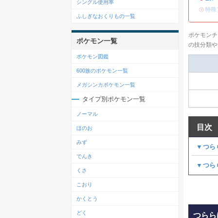
シングル使用率
・
特殊
ふしぎなおくりもの一覧
ポケモンチ
ポケモン一覧
の技分類や
ポケモン図鑑
600族のポケモン一覧
メガシンカポケモン一覧
タイプ別ポケモン一覧
ノーマル
目次
ほのお
みず
▼つら
でんき
▼つら
くさ
こおり
かくとう
どく
つらら