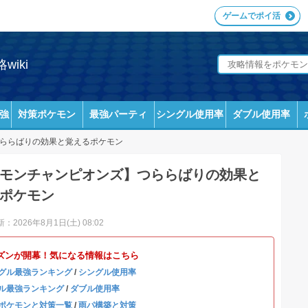
ゲームでポイ活
iki
強
対策ポケモン
最強パーティ
シングル使用率
ダブル使用率
ららばりの効果と覚えるポケモン
モンチャンピオンズ】つららばりの効果と
ポケモン
：2026年8月1日(土) 08:02
ズンが開幕！気になる情報はこちら
グル最強ランキング
/
シングル使用率
ル最強ランキング
/
ダブル使用率
ポケモンと対策一覧
/
雨パ構築と対策