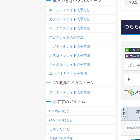
購入できないメガストーン
×0.5
ギャラドスナイト入手方法
ガブリアスナイト入手方法
つらら
ヘラクロスナイト入手方法
スピアナイト入手方法
ハガネールナイト入手方法
ボスゴドラナイト入手方法
ライボルトナイト入手方法
ユキノオナイト入手方法
ZA連携のメガストーン
メ
フラエッテナイト入手方法
おすすめアイテム
H
いのちのたま
攻
P
▽
ひかりのねんど
No.003
しめったいわ
きあいのタスキ