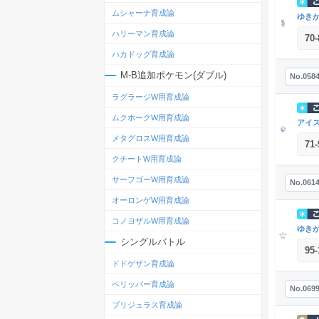
ムシャーナ育成論
ゆき
ハリーマン育成論
70
-
ハカドッグ育成論
M-B追加ポケモン(ダブル)
No.058
ラグラージW用育成論
ムクホークW用育成論
アイ
メタグロスW用育成論
71
-
クチートW用育成論
サーフゴーW用育成論
No.061
オーロンゲW用育成論
コノヨザルW用育成論
ゆき
シングルバトル
95
-
ドドゲザン育成論
ペリッパー育成論
No.069
ブリジュラス育成論