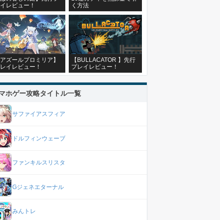
イレビュー！
く方法
アズールプロミリア】
【BULLACATOR 】先行
レイレビュー！
プレイレビュー！
マホゲー攻略タイトル一覧
サファイアスフィア
ドルフィンウェーブ
ファンキルスリスタ
Gジェネエターナル
みんトレ