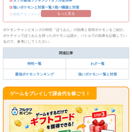
・
ダブル最強ランキング
/
ダブル使用率
・
強いポケモンと対策一覧
/
雨パ構築と対策
もっと見る
・
特殊アタッカーのおすすめランキング
ポケモンチャンピオンズの特性「ぼうおん」の効果と習得ポケモンをご紹介。
ポケチャンでぼうおんを持ったポケモンは誰か、バトルでの効果を記載してい
るので、参考にしてください。
関連記事
特性一覧
わざ一覧
最強ポケモンランキング
強いポケモン一覧と対策
ゲームをプレイして課金代を稼ごう！