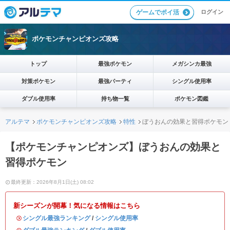
ログイン
ゲームでポイ活
ポケモンチャンピオンズ攻略
トップ
最強ポケモン
メガシンカ最強
対策ポケモン
最強パーティ
シングル使用率
ダブル使用率
持ち物一覧
ポケモン図鑑
アルテマ
ポケモンチャンピオンズ攻略
特性
ぼうおんの効果と習得ポケモン
【ポケモンチャンピオンズ】ぼうおんの効果と
習得ポケモン
最終更新：2026年8月1日(土) 08:02
新シーズンが開幕！気になる情報はこちら
・
シングル最強ランキング
/
シングル使用率