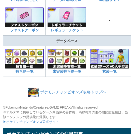
-
ファストクーポン
レギュラーチケット
データベース
持ち物一覧
未実装持ち物一覧
衣装一覧
ポケモンチャンピオンズ攻略トップへ
©Pokémon/Nintendo/Creatures/GAME FREAK All rights reserved.
※アルテマに掲載しているゲーム内画像の著作権、商標権その他の知的財産権は、当
該コンテンツの提供元に帰属します
▶ポケモンチャンピオンズ公式サイト