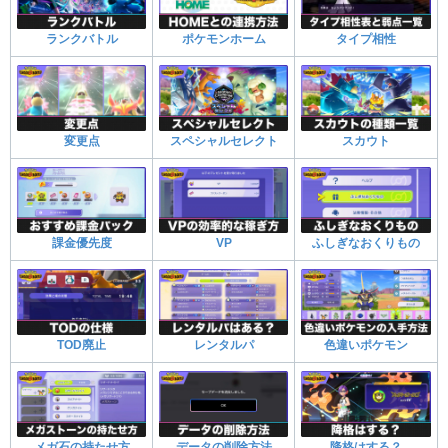
ランクバトル
ポケモンホーム
タイプ相性
変更点
スペシャルセレクト
スカウト
課金優先度
VP
ふしぎなおくりもの
TOD廃止
レンタルパ
色違いポケモン
メガ石の持たせ方
データの削除方法
降格はする？