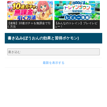
【速報】10連ガチャを無課金で引
【みんなのトレイン】プレイレビ
く方法
ュー！
書き込み
(ぼうおんの効果と習得ポケモン)
最新を表示する