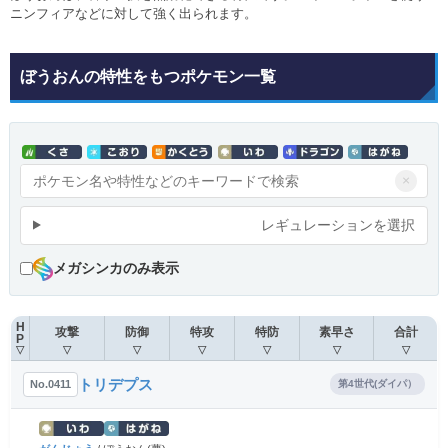
ニンフィアなどに対して強く出られます。
ぼうおんの特性をもつポケモン一覧
×
レギュレーションを選択
メガシンカのみ表示
H
攻撃
防御
特攻
特防
素早さ
合計
P
▽
▽
▽
▽
▽
▽
▽
トリデプス
No.0411
第4世代(ダイパ）