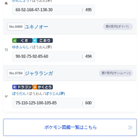
がんじょう
/ ぼうおん(夢)
60
-
52
-
168
-
47
-
138
-
30
|
495
ユキノオー
No.0460
第4世代(ダイパ）
ゆきふらし
/ ぼうおん(夢)
90
-
92
-
75
-
92
-
85
-
60
|
494
ジャラランガ
No.0784
第7世代(サンムーン)
ぼうだん
/ ぼうおん /
ぼうじん(夢)
75
-
110
-
125
-
100
-
105
-
85
|
600
ポケモン図鑑一覧はこちら